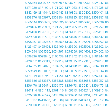
8098764
,
8098767
,
8098769
,
8098771
,
8099563
,
8125947
,
81
8171920
,
8171921
,
8171922
,
8171923
,
8171924
,
8171925
,
81
8342469
,
8349444
,
8349445
,
8349898
,
8350400
,
8350401
,
83
8353976
,
8353977
,
8358884
,
8358885
,
8358886
,
8358887
,
83
8066644
,
8066645
,
8066696
,
8066697
,
8066698
,
8066699
,
80
8120166
,
8121952
,
8121953
,
8121955
,
8121956
,
8121957
,
81
8126108
,
8126109
,
8126110
,
8126111
,
8126112
,
8126113
,
81
8129290
,
8131531
,
8148774
,
8164640
,
8164641
,
8164642
,
81
8198287
,
8198288
,
8198289
,
8198290
,
8198291
,
8198292
,
81
8425497
,
8425498
,
8425499
,
8425500
,
8425501
,
8425502
,
84
8054594
,
8054596
,
8054597
,
8054599
,
8054601
,
8054602
,
80
8098836
,
8098840
,
8105438
,
8181342
,
8181343
,
8181344
,
81
8129312
,
8129313
,
8129314
,
8129315
,
8129316
,
8129317
,
81
8134025
,
8134026
,
8134027
,
8134028
,
8134029
,
8134030
,
81
8059549
,
8103038
,
8103039
,
8103199
,
8171933
,
8171934
,
81
8171949
,
8171950
,
8171951
,
8171952
,
8171953
,
8297331
,
82
8353386
,
8353387
,
8353388
,
8353389
,
8353956
,
8353957
,
83
8356470
,
8356471
,
8356472
,
8356473
,
8356474
,
8356475
,
83
8361114
,
8361115
,
8361116
,
8409213
,
8409214
,
8409215
,
84
8426598
,
8426599
,
8433899
,
8433900
,
8433901
,
8433902
,
84
8413607
,
8413608
,
8413609
,
8413610
,
8413611
,
8413612
,
84
8320308
,
8320309
,
8320310
,
8320311
,
8320312
,
8320313
,
83