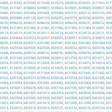
34005
,
8135362
,
8135363
,
8175269
,
8175270
,
8059539
,
8102031
,
8171913
,
817
71926
,
8171927
,
8188650
,
8338923
,
8338924
,
8338925
,
8338926
,
8338927
,
833
50402
,
8350403
,
8350404
,
8350405
,
8350406
,
8352131
,
8352132
,
8352133
,
835
58888
,
8358889
,
8361128
,
8361129
,
8362055
,
8039779
,
8039780
,
8039781
,
805
66700
,
8098226
,
8098227
,
8098228
,
8098229
,
8098230
,
8098231
,
8098232
,
809
21958
,
8121959
,
8121960
,
8121961
,
8121962
,
8121963
,
8121964
,
8126097
,
812
26114
,
8126115
,
8126116
,
8126117
,
8126118
,
8126119
,
8126120
,
8126121
,
812
64643
,
8164644
,
8164729
,
8182937
,
8189976
,
8189977
,
8189978
,
8189979
,
818
98293
,
8198294
,
8200017
,
8361680
,
8361681
,
8361682
,
8361683
,
8361684
,
836
25503
,
8425504
,
8425505
,
8425506
,
8039731
,
8039732
,
8039733
,
8039738
,
803
64448
,
8064449
,
8098723
,
8098783
,
8098785
,
8098788
,
8098790
,
8098819
,
809
81345
,
8181346
,
8203908
,
8203909
,
8203910
,
8210709
,
8210710
,
8210711
,
821
29318
,
8129319
,
8129320
,
8129326
,
8134011
,
8134012
,
8134013
,
8134014
,
813
34031
,
8134032
,
8134033
,
8134034
,
8134035
,
8134036
,
8134037
,
8134038
,
813
71935
,
8171936
,
8171937
,
8171938
,
8171939
,
8171940
,
8171941
,
8171942
,
817
97332
,
8297336
,
8297337
,
8299549
,
8309249
,
8310794
,
8312636
,
8321005
,
832
53958
,
8353959
,
8353960
,
8353961
,
8353962
,
8353963
,
8353964
,
8353965
,
835
56476
,
8356477
,
8356478
,
8357183
,
8357184
,
8357185
,
8357186
,
8357187
,
836
21805
,
8421806
,
8421807
,
8423013
,
8423014
,
8423015
,
8426560
,
8426566
,
842
33903
,
8433904
,
8433905
,
8433906
,
8433907
,
8433908
,
8433909
,
8433910
,
843
13613
,
8413614
,
8413615
,
8413616
,
8312092
,
8312095
,
8312099
,
8312102
,
831
20314
,
8320315
,
8320316
,
8320318
,
8332131
,
8332132
,
8332133
,
8332134
,
833