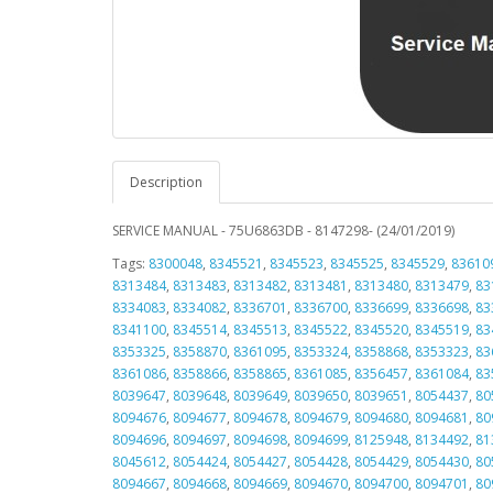
Description
SERVICE MANUAL - 75U6863DB - 8147298- (24/01/2019)
Tags:
8300048
,
8345521
,
8345523
,
8345525
,
8345529
,
83610
8313484
,
8313483
,
8313482
,
8313481
,
8313480
,
8313479
,
83
8334083
,
8334082
,
8336701
,
8336700
,
8336699
,
8336698
,
83
8341100
,
8345514
,
8345513
,
8345522
,
8345520
,
8345519
,
83
8353325
,
8358870
,
8361095
,
8353324
,
8358868
,
8353323
,
83
8361086
,
8358866
,
8358865
,
8361085
,
8356457
,
8361084
,
83
8039647
,
8039648
,
8039649
,
8039650
,
8039651
,
8054437
,
80
8094676
,
8094677
,
8094678
,
8094679
,
8094680
,
8094681
,
80
8094696
,
8094697
,
8094698
,
8094699
,
8125948
,
8134492
,
81
8045612
,
8054424
,
8054427
,
8054428
,
8054429
,
8054430
,
80
8094667
,
8094668
,
8094669
,
8094670
,
8094700
,
8094701
,
80