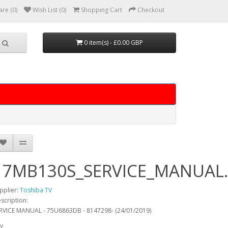
re (0)
Wish List (0)
Shopping Cart
Checkout
0 item(s) - £0.00 GBP
17MB130S_SERVICE_MANUAL
pplier:
Toshiba TV
scription:
RVICE MANUAL - 75U6863DB - 8147298- (24/01/2019)
y