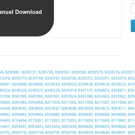
96
,
8290981
,
8295737
,
8295738
,
8303581
,
8303580
,
8303579
,
8303578
,
830357
13478
,
8330770
,
8330768
,
8330767
,
8330766
,
8332072
,
8332071
,
8332070
,
833
36697
,
8336696
,
8336695
,
8339530
,
8339529
,
8339528
,
8339526
,
8339525
,
833
45524
,
8345526
,
8345527
,
8345528
,
8347014
,
8361101
,
8358872
,
8358871
,
836
61094
,
8361093
,
8361092
,
8361091
,
8353924
,
8361090
,
8353923
,
8353922
,
835
58864
,
8361083
,
8356456
,
8317004
,
8317005
,
8317006
,
8317007
,
8317008
,
831
54438
,
8054565
,
8054566
,
8054567
,
8054568
,
8054569
,
8054570
,
8054571
,
805
94682
,
8094683
,
8094684
,
8094685
,
8094686
,
8094687
,
8094688
,
8094689
,
809
34493
,
8134494
,
8173651
,
8173652
,
8173653
,
8173659
,
8173660
,
8173661
,
817
54431
,
8054432
,
8054433
,
8054434
,
8055444
,
8094658
,
8094659
,
8094660
,
809
94702
,
8094703
,
8094704
,
8094705
,
8094706
,
8039639
,
8039640
,
8039641
,
803