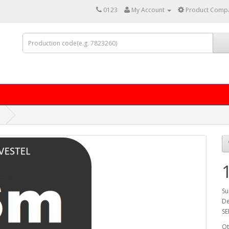
0123
My Account
Product Compa
Su
De
SE
Qt