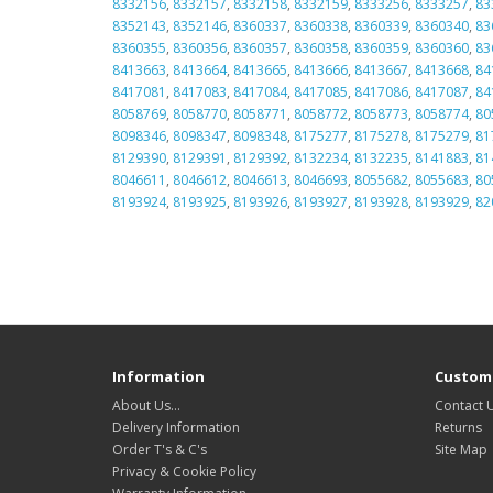
8332156
,
8332157
,
8332158
,
8332159
,
8333256
,
8333257
,
83
8352143
,
8352146
,
8360337
,
8360338
,
8360339
,
8360340
,
83
8360355
,
8360356
,
8360357
,
8360358
,
8360359
,
8360360
,
83
8413663
,
8413664
,
8413665
,
8413666
,
8413667
,
8413668
,
84
8417081
,
8417083
,
8417084
,
8417085
,
8417086
,
8417087
,
84
8058769
,
8058770
,
8058771
,
8058772
,
8058773
,
8058774
,
80
8098346
,
8098347
,
8098348
,
8175277
,
8175278
,
8175279
,
81
8129390
,
8129391
,
8129392
,
8132234
,
8132235
,
8141883
,
81
8046611
,
8046612
,
8046613
,
8046693
,
8055682
,
8055683
,
80
8193924
,
8193925
,
8193926
,
8193927
,
8193928
,
8193929
,
82
Information
Custome
About Us…
Contact 
Delivery Information
Returns
Order T's & C's
Site Map
Privacy & Cookie Policy