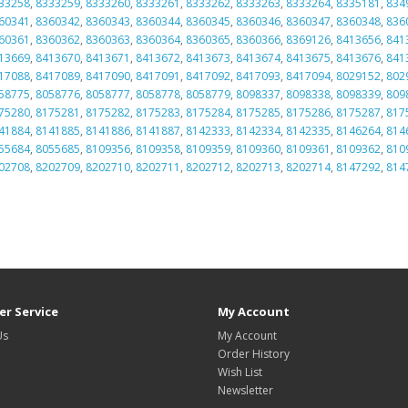
33258
,
8333259
,
8333260
,
8333261
,
8333262
,
8333263
,
8333264
,
8335181
,
834
60341
,
8360342
,
8360343
,
8360344
,
8360345
,
8360346
,
8360347
,
8360348
,
836
60361
,
8360362
,
8360363
,
8360364
,
8360365
,
8360366
,
8369126
,
8413656
,
841
13669
,
8413670
,
8413671
,
8413672
,
8413673
,
8413674
,
8413675
,
8413676
,
841
17088
,
8417089
,
8417090
,
8417091
,
8417092
,
8417093
,
8417094
,
8029152
,
802
58775
,
8058776
,
8058777
,
8058778
,
8058779
,
8098337
,
8098338
,
8098339
,
809
75280
,
8175281
,
8175282
,
8175283
,
8175284
,
8175285
,
8175286
,
8175287
,
817
41884
,
8141885
,
8141886
,
8141887
,
8142333
,
8142334
,
8142335
,
8146264
,
814
55684
,
8055685
,
8109356
,
8109358
,
8109359
,
8109360
,
8109361
,
8109362
,
810
02708
,
8202709
,
8202710
,
8202711
,
8202712
,
8202713
,
8202714
,
8147292
,
814
r Service
My Account
Us
My Account
Order History
Wish List
Newsletter