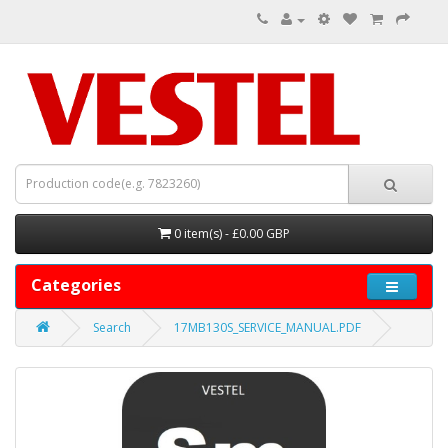
0 item(s) - £0.00 GBP
Categories
Search
17MB130S_SERVICE_MANUAL.PDF