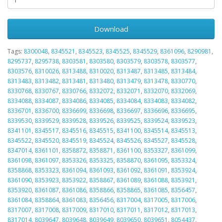
Download
Tags:
8300048
,
8345521
,
8345523
,
8345525
,
8345529
,
8361096
,
8290981
,
8295737
,
8295738
,
8303581
,
8303580
,
8303579
,
8303578
,
8303577
,
8303576
,
8310026
,
8313488
,
8310020
,
8313487
,
8313485
,
8313484
,
8313483
,
8313482
,
8313481
,
8313480
,
8313479
,
8313478
,
8330770
,
8330768
,
8330767
,
8330766
,
8332072
,
8332071
,
8332070
,
8332069
,
8334088
,
8334087
,
8334086
,
8334085
,
8334084
,
8334083
,
8334082
,
8336701
,
8336700
,
8336699
,
8336698
,
8336697
,
8336696
,
8336695
,
8339530
,
8339529
,
8339528
,
8339526
,
8339525
,
8339524
,
8339523
,
8341101
,
8345517
,
8345516
,
8345515
,
8341100
,
8345514
,
8345513
,
8345522
,
8345520
,
8345519
,
8345524
,
8345526
,
8345527
,
8345528
,
8347014
,
8361101
,
8358872
,
8358871
,
8361100
,
8353327
,
8361099
,
8361098
,
8361097
,
8353326
,
8353325
,
8358870
,
8361095
,
8353324
,
8358868
,
8353323
,
8361094
,
8361093
,
8361092
,
8361091
,
8353924
,
8361090
,
8353923
,
8353922
,
8358867
,
8361089
,
8361088
,
8353921
,
8353920
,
8361087
,
8361086
,
8358866
,
8358865
,
8361085
,
8356457
,
8361084
,
8358864
,
8361083
,
8356456
,
8317004
,
8317005
,
8317006
,
8317007
,
8317008
,
8317009
,
8317010
,
8317011
,
8317012
,
8317013
,
8317014
,
8039647
,
8039648
,
8039649
,
8039650
,
8039651
,
8054437
,