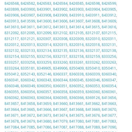
8426568
,
8426582
,
8426583
,
8426584
,
8426585
,
8426598
,
8426599
,
8433899
,
8433900
,
8433901
,
8433902
,
8433903
,
8433904
,
8433905
,
8433906
,
8433907
,
8433908
,
8433909
,
8433910
,
8433911
,
8433912
,
8433913
,
8413599
,
8413600
,
8413606
,
8413607
,
8413608
,
8413609
,
8413610
,
8413611
,
8413612
,
8413613
,
8413614
,
8413615
,
8413616
,
8312092
,
8312095
,
8312099
,
8312102
,
8312105
,
8312107
,
8312115
,
8312117
,
8312121
,
8320307
,
8320308
,
8320309
,
8320310
,
8320311
,
8320312
,
8320313
,
8320314
,
8320315
,
8320316
,
8320318
,
8332131
,
8332132
,
8332133
,
8332134
,
8332135
,
8332136
,
8332137
,
8332138
,
8332154
,
8332155
,
8332156
,
8332157
,
8332158
,
8332159
,
8333256
,
8333257
,
8333258
,
8333259
,
8333260
,
8333261
,
8333262
,
8333263
,
8333264
,
8335181
,
8349905
,
8349906
,
8350409
,
8350410
,
8350411
,
8350412
,
8352143
,
8352146
,
8360337
,
8360338
,
8360339
,
8360340
,
8360341
,
8360342
,
8360343
,
8360344
,
8360345
,
8360346
,
8360347
,
8360348
,
8360349
,
8360350
,
8360351
,
8360352
,
8360353
,
8360354
,
8360355
,
8360356
,
8360357
,
8360358
,
8360359
,
8360360
,
8360361
,
8360362
,
8360363
,
8360364
,
8360365
,
8360366
,
8369126
,
8413656
,
8413657
,
8413658
,
8413659
,
8413660
,
8413661
,
8413662
,
8413663
,
8413664
,
8413665
,
8413666
,
8413667
,
8413668
,
8413669
,
8413670
,
8413671
,
8413672
,
8413673
,
8413674
,
8413675
,
8413676
,
8413677
,
8413678
,
8413679
,
8413680
,
8417079
,
8417080
,
8417081
,
8417083
,
8417084
,
8417085
,
8417086
,
8417087
,
8417088
,
8417089
,
8417090
,