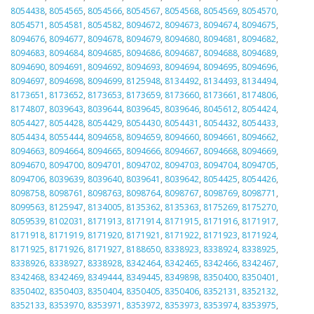
8054438
,
8054565
,
8054566
,
8054567
,
8054568
,
8054569
,
8054570
,
8054571
,
8054581
,
8054582
,
8094672
,
8094673
,
8094674
,
8094675
,
8094676
,
8094677
,
8094678
,
8094679
,
8094680
,
8094681
,
8094682
,
8094683
,
8094684
,
8094685
,
8094686
,
8094687
,
8094688
,
8094689
,
8094690
,
8094691
,
8094692
,
8094693
,
8094694
,
8094695
,
8094696
,
8094697
,
8094698
,
8094699
,
8125948
,
8134492
,
8134493
,
8134494
,
8173651
,
8173652
,
8173653
,
8173659
,
8173660
,
8173661
,
8174806
,
8174807
,
8039643
,
8039644
,
8039645
,
8039646
,
8045612
,
8054424
,
8054427
,
8054428
,
8054429
,
8054430
,
8054431
,
8054432
,
8054433
,
8054434
,
8055444
,
8094658
,
8094659
,
8094660
,
8094661
,
8094662
,
8094663
,
8094664
,
8094665
,
8094666
,
8094667
,
8094668
,
8094669
,
8094670
,
8094700
,
8094701
,
8094702
,
8094703
,
8094704
,
8094705
,
8094706
,
8039639
,
8039640
,
8039641
,
8039642
,
8054425
,
8054426
,
8098758
,
8098761
,
8098763
,
8098764
,
8098767
,
8098769
,
8098771
,
8099563
,
8125947
,
8134005
,
8135362
,
8135363
,
8175269
,
8175270
,
8059539
,
8102031
,
8171913
,
8171914
,
8171915
,
8171916
,
8171917
,
8171918
,
8171919
,
8171920
,
8171921
,
8171922
,
8171923
,
8171924
,
8171925
,
8171926
,
8171927
,
8188650
,
8338923
,
8338924
,
8338925
,
8338926
,
8338927
,
8338928
,
8342464
,
8342465
,
8342466
,
8342467
,
8342468
,
8342469
,
8349444
,
8349445
,
8349898
,
8350400
,
8350401
,
8350402
,
8350403
,
8350404
,
8350405
,
8350406
,
8352131
,
8352132
,
8352133
,
8353970
,
8353971
,
8353972
,
8353973
,
8353974
,
8353975
,