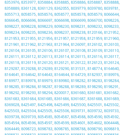
8353976
,
8353977
,
8358884
,
8358885
,
8358886
,
8358887
,
8358888
,
8358889
,
8361128
,
8361129
,
8362055
,
8039779
,
8039780
,
8039781
,
8055713
,
8058575
,
8058576
,
8058577
,
8058578
,
8058579
,
8066644
,
8066645
,
8066696
,
8066697
,
8066698
,
8066699
,
8066700
,
8098226
,
8098227
,
8098228
,
8098229
,
8098230
,
8098231
,
8098232
,
8098233
,
8098234
,
8098235
,
8098236
,
8098237
,
8098238
,
8120166
,
8121952
,
8121953
,
8121955
,
8121956
,
8121957
,
8121958
,
8121959
,
8121960
,
8121961
,
8121962
,
8121963
,
8121964
,
8126097
,
8126102
,
8126103
,
8126104
,
8126105
,
8126106
,
8126107
,
8126108
,
8126109
,
8126110
,
8126111
,
8126112
,
8126113
,
8126114
,
8126115
,
8126116
,
8126117
,
8126118
,
8126119
,
8126120
,
8126121
,
8126122
,
8126123
,
8126124
,
8129287
,
8129288
,
8129289
,
8129290
,
8131531
,
8148774
,
8164640
,
8164641
,
8164642
,
8164643
,
8164644
,
8164729
,
8182937
,
8189976
,
8189977
,
8189978
,
8189979
,
8189980
,
8198282
,
8198283
,
8198284
,
8198285
,
8198286
,
8198287
,
8198288
,
8198289
,
8198290
,
8198291
,
8198292
,
8198293
,
8198294
,
8200017
,
8361680
,
8361681
,
8361682
,
8361683
,
8361684
,
8361685
,
8361686
,
8361687
,
8361688
,
8361689
,
8369028
,
8425497
,
8425498
,
8425499
,
8425500
,
8425501
,
8425502
,
8425503
,
8425504
,
8425505
,
8425506
,
8039731
,
8039732
,
8039733
,
8039738
,
8039739
,
8054585
,
8054587
,
8054588
,
8054590
,
8054592
,
8054594
,
8054596
,
8054597
,
8054599
,
8054601
,
8054602
,
8064448
,
8064449
,
8098723
,
8098783
,
8098785
,
8098788
,
8098790
,
8098819
,
8098821
,
8098823
,
8098825
,
8098829
,
8098831
,
8098833
,
8098836
,