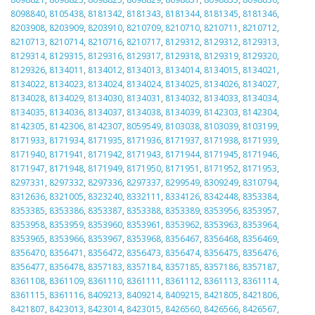
8098840
,
8105438
,
8181342
,
8181343
,
8181344
,
8181345
,
8181346
,
8203908
,
8203909
,
8203910
,
8210709
,
8210710
,
8210711
,
8210712
,
8210713
,
8210714
,
8210716
,
8210717
,
8129312
,
8129312
,
8129313
,
8129314
,
8129315
,
8129316
,
8129317
,
8129318
,
8129319
,
8129320
,
8129326
,
8134011
,
8134012
,
8134013
,
8134014
,
8134015
,
8134021
,
8134022
,
8134023
,
8134024
,
8134024
,
8134025
,
8134026
,
8134027
,
8134028
,
8134029
,
8134030
,
8134031
,
8134032
,
8134033
,
8134034
,
8134035
,
8134036
,
8134037
,
8134038
,
8134039
,
8142303
,
8142304
,
8142305
,
8142306
,
8142307
,
8059549
,
8103038
,
8103039
,
8103199
,
8171933
,
8171934
,
8171935
,
8171936
,
8171937
,
8171938
,
8171939
,
8171940
,
8171941
,
8171942
,
8171943
,
8171944
,
8171945
,
8171946
,
8171947
,
8171948
,
8171949
,
8171950
,
8171951
,
8171952
,
8171953
,
8297331
,
8297332
,
8297336
,
8297337
,
8299549
,
8309249
,
8310794
,
8312636
,
8321005
,
8323240
,
8332111
,
8334126
,
8342448
,
8353384
,
8353385
,
8353386
,
8353387
,
8353388
,
8353389
,
8353956
,
8353957
,
8353958
,
8353959
,
8353960
,
8353961
,
8353962
,
8353963
,
8353964
,
8353965
,
8353966
,
8353967
,
8353968
,
8356467
,
8356468
,
8356469
,
8356470
,
8356471
,
8356472
,
8356473
,
8356474
,
8356475
,
8356476
,
8356477
,
8356478
,
8357183
,
8357184
,
8357185
,
8357186
,
8357187
,
8361108
,
8361109
,
8361110
,
8361111
,
8361112
,
8361113
,
8361114
,
8361115
,
8361116
,
8409213
,
8409214
,
8409215
,
8421805
,
8421806
,
8421807
,
8423013
,
8423014
,
8423015
,
8426560
,
8426566
,
8426567
,