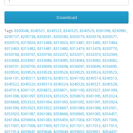
Download
Tags:
8300048
,
8345521
,
8345523
,
8345525
,
8345529
,
8361096
,
8290981
,
8295737
,
8295738
,
8303581
,
8303580
,
8303579
,
8303578
,
8303577
,
8303576
,
8310026
,
8313488
,
8310020
,
8313487
,
8313485
,
8313484
,
8313483
,
8313482
,
8313481
,
8313480
,
8313479
,
8313478
,
8330770
,
8330768
,
8330767
,
8330766
,
8332072
,
8332071
,
8332070
,
8332069
,
8334088
,
8334087
,
8334086
,
8334085
,
8334084
,
8334083
,
8334082
,
8336701
,
8336700
,
8336699
,
8336698
,
8336697
,
8336696
,
8336695
,
8339530
,
8339529
,
8339528
,
8339526
,
8339525
,
8339524
,
8339523
,
8341101
,
8345517
,
8345516
,
8345515
,
8341100
,
8345514
,
8345513
,
8345522
,
8345520
,
8345519
,
8345524
,
8345526
,
8345527
,
8345528
,
8347014
,
8361101
,
8358872
,
8358871
,
8361100
,
8353327
,
8361099
,
8361098
,
8361097
,
8353326
,
8353325
,
8358870
,
8361095
,
8353324
,
8358868
,
8353323
,
8361094
,
8361093
,
8361092
,
8361091
,
8353924
,
8361090
,
8353923
,
8353922
,
8358867
,
8361089
,
8361088
,
8353921
,
8353920
,
8361087
,
8361086
,
8358866
,
8358865
,
8361085
,
8356457
,
8361084
,
8358864
,
8361083
,
8356456
,
8317004
,
8317005
,
8317006
,
8317007
,
8317008
,
8317009
,
8317010
,
8317011
,
8317012
,
8317013
,
8317014
,
8039647
,
8039648
,
8039649
,
8039650
,
8039651
,
8054437
,