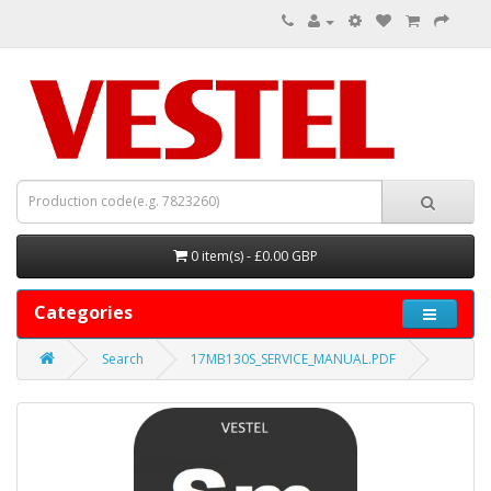
0 item(s) - £0.00 GBP
Categories
Search
17MB130S_SERVICE_MANUAL.PDF