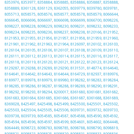
8353976
,
8353977
,
8358884
,
8358885
,
8358886
,
8358887
,
8358888
,
8358889
,
8361128
,
8361129
,
8362055
,
8039779
,
8039780
,
8039781
,
8055713
,
8058575
,
8058576
,
8058577
,
8058578
,
8058579
,
8066644
,
8066645
,
8066696
,
8066697
,
8066698
,
8066699
,
8066700
,
8098226
,
8098227
,
8098228
,
8098229
,
8098230
,
8098231
,
8098232
,
8098233
,
8098234
,
8098235
,
8098236
,
8098237
,
8098238
,
8120166
,
8121952
,
8121953
,
8121955
,
8121956
,
8121957
,
8121958
,
8121959
,
8121960
,
8121961
,
8121962
,
8121963
,
8121964
,
8126097
,
8126102
,
8126103
,
8126104
,
8126105
,
8126106
,
8126107
,
8126108
,
8126109
,
8126110
,
8126111
,
8126112
,
8126113
,
8126114
,
8126115
,
8126116
,
8126117
,
8126118
,
8126119
,
8126120
,
8126121
,
8126122
,
8126123
,
8126124
,
8129287
,
8129288
,
8129289
,
8129290
,
8131531
,
8148774
,
8164640
,
8164641
,
8164642
,
8164643
,
8164644
,
8164729
,
8182937
,
8189976
,
8189977
,
8189978
,
8189979
,
8189980
,
8198282
,
8198283
,
8198284
,
8198285
,
8198286
,
8198287
,
8198288
,
8198289
,
8198290
,
8198291
,
8198292
,
8198293
,
8198294
,
8200017
,
8361680
,
8361681
,
8361682
,
8361683
,
8361684
,
8361685
,
8361686
,
8361687
,
8361688
,
8361689
,
8369028
,
8425497
,
8425498
,
8425499
,
8425500
,
8425501
,
8425502
,
8425503
,
8425504
,
8425505
,
8425506
,
8039731
,
8039732
,
8039733
,
8039738
,
8039739
,
8054585
,
8054587
,
8054588
,
8054590
,
8054592
,
8054594
,
8054596
,
8054597
,
8054599
,
8054601
,
8054602
,
8064448
,
8064449
,
8098723
,
8098783
,
8098785
,
8098788
,
8098790
,
8098819
,
8098821
,
8098823
,
8098825
,
8098829
,
8098831
,
8098833
,
8098836
,