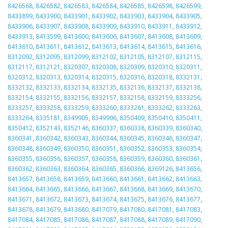
8426568
,
8426582
,
8426583
,
8426584
,
8426585
,
8426598
,
8426599
,
8433899
,
8433900
,
8433901
,
8433902
,
8433903
,
8433904
,
8433905
,
8433906
,
8433907
,
8433908
,
8433909
,
8433910
,
8433911
,
8433912
,
8433913
,
8413599
,
8413600
,
8413606
,
8413607
,
8413608
,
8413609
,
8413610
,
8413611
,
8413612
,
8413613
,
8413614
,
8413615
,
8413616
,
8312092
,
8312095
,
8312099
,
8312102
,
8312105
,
8312107
,
8312115
,
8312117
,
8312121
,
8320307
,
8320308
,
8320309
,
8320310
,
8320311
,
8320312
,
8320313
,
8320314
,
8320315
,
8320316
,
8320318
,
8332131
,
8332132
,
8332133
,
8332134
,
8332135
,
8332136
,
8332137
,
8332138
,
8332154
,
8332155
,
8332156
,
8332157
,
8332158
,
8332159
,
8333256
,
8333257
,
8333258
,
8333259
,
8333260
,
8333261
,
8333262
,
8333263
,
8333264
,
8335181
,
8349905
,
8349906
,
8350409
,
8350410
,
8350411
,
8350412
,
8352143
,
8352146
,
8360337
,
8360338
,
8360339
,
8360340
,
8360341
,
8360342
,
8360343
,
8360344
,
8360345
,
8360346
,
8360347
,
8360348
,
8360349
,
8360350
,
8360351
,
8360352
,
8360353
,
8360354
,
8360355
,
8360356
,
8360357
,
8360358
,
8360359
,
8360360
,
8360361
,
8360362
,
8360363
,
8360364
,
8360365
,
8360366
,
8369126
,
8413656
,
8413657
,
8413658
,
8413659
,
8413660
,
8413661
,
8413662
,
8413663
,
8413664
,
8413665
,
8413666
,
8413667
,
8413668
,
8413669
,
8413670
,
8413671
,
8413672
,
8413673
,
8413674
,
8413675
,
8413676
,
8413677
,
8413678
,
8413679
,
8413680
,
8417079
,
8417080
,
8417081
,
8417083
,
8417084
,
8417085
,
8417086
,
8417087
,
8417088
,
8417089
,
8417090
,