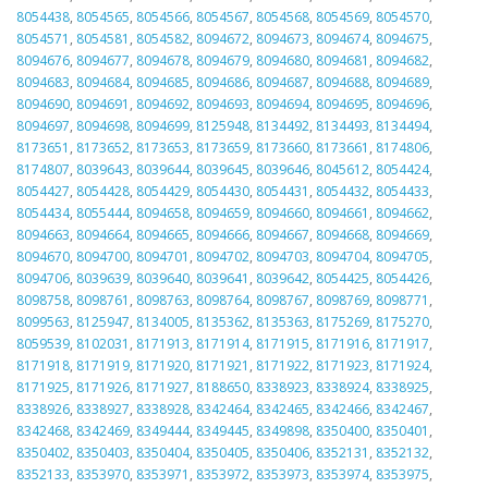
8054438
,
8054565
,
8054566
,
8054567
,
8054568
,
8054569
,
8054570
,
8054571
,
8054581
,
8054582
,
8094672
,
8094673
,
8094674
,
8094675
,
8094676
,
8094677
,
8094678
,
8094679
,
8094680
,
8094681
,
8094682
,
8094683
,
8094684
,
8094685
,
8094686
,
8094687
,
8094688
,
8094689
,
8094690
,
8094691
,
8094692
,
8094693
,
8094694
,
8094695
,
8094696
,
8094697
,
8094698
,
8094699
,
8125948
,
8134492
,
8134493
,
8134494
,
8173651
,
8173652
,
8173653
,
8173659
,
8173660
,
8173661
,
8174806
,
8174807
,
8039643
,
8039644
,
8039645
,
8039646
,
8045612
,
8054424
,
8054427
,
8054428
,
8054429
,
8054430
,
8054431
,
8054432
,
8054433
,
8054434
,
8055444
,
8094658
,
8094659
,
8094660
,
8094661
,
8094662
,
8094663
,
8094664
,
8094665
,
8094666
,
8094667
,
8094668
,
8094669
,
8094670
,
8094700
,
8094701
,
8094702
,
8094703
,
8094704
,
8094705
,
8094706
,
8039639
,
8039640
,
8039641
,
8039642
,
8054425
,
8054426
,
8098758
,
8098761
,
8098763
,
8098764
,
8098767
,
8098769
,
8098771
,
8099563
,
8125947
,
8134005
,
8135362
,
8135363
,
8175269
,
8175270
,
8059539
,
8102031
,
8171913
,
8171914
,
8171915
,
8171916
,
8171917
,
8171918
,
8171919
,
8171920
,
8171921
,
8171922
,
8171923
,
8171924
,
8171925
,
8171926
,
8171927
,
8188650
,
8338923
,
8338924
,
8338925
,
8338926
,
8338927
,
8338928
,
8342464
,
8342465
,
8342466
,
8342467
,
8342468
,
8342469
,
8349444
,
8349445
,
8349898
,
8350400
,
8350401
,
8350402
,
8350403
,
8350404
,
8350405
,
8350406
,
8352131
,
8352132
,
8352133
,
8353970
,
8353971
,
8353972
,
8353973
,
8353974
,
8353975
,