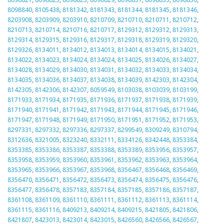
8098840
,
8105438
,
8181342
,
8181343
,
8181344
,
8181345
,
8181346
,
8203908
,
8203909
,
8203910
,
8210709
,
8210710
,
8210711
,
8210712
,
8210713
,
8210714
,
8210716
,
8210717
,
8129312
,
8129312
,
8129313
,
8129314
,
8129315
,
8129316
,
8129317
,
8129318
,
8129319
,
8129320
,
8129326
,
8134011
,
8134012
,
8134013
,
8134014
,
8134015
,
8134021
,
8134022
,
8134023
,
8134024
,
8134024
,
8134025
,
8134026
,
8134027
,
8134028
,
8134029
,
8134030
,
8134031
,
8134032
,
8134033
,
8134034
,
8134035
,
8134036
,
8134037
,
8134038
,
8134039
,
8142303
,
8142304
,
8142305
,
8142306
,
8142307
,
8059549
,
8103038
,
8103039
,
8103199
,
8171933
,
8171934
,
8171935
,
8171936
,
8171937
,
8171938
,
8171939
,
8171940
,
8171941
,
8171942
,
8171943
,
8171944
,
8171945
,
8171946
,
8171947
,
8171948
,
8171949
,
8171950
,
8171951
,
8171952
,
8171953
,
8297331
,
8297332
,
8297336
,
8297337
,
8299549
,
8309249
,
8310794
,
8312636
,
8321005
,
8323240
,
8332111
,
8334126
,
8342448
,
8353384
,
8353385
,
8353386
,
8353387
,
8353388
,
8353389
,
8353956
,
8353957
,
8353958
,
8353959
,
8353960
,
8353961
,
8353962
,
8353963
,
8353964
,
8353965
,
8353966
,
8353967
,
8353968
,
8356467
,
8356468
,
8356469
,
8356470
,
8356471
,
8356472
,
8356473
,
8356474
,
8356475
,
8356476
,
8356477
,
8356478
,
8357183
,
8357184
,
8357185
,
8357186
,
8357187
,
8361108
,
8361109
,
8361110
,
8361111
,
8361112
,
8361113
,
8361114
,
8361115
,
8361116
,
8409213
,
8409214
,
8409215
,
8421805
,
8421806
,
8421807
,
8423013
,
8423014
,
8423015
,
8426560
,
8426566
,
8426567
,