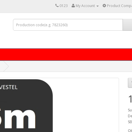
0123
My Account
Product Compa
Su
De
SE
Qt