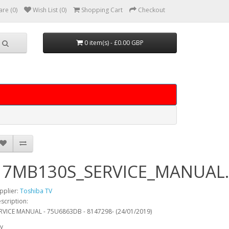
re (0)
Wish List (0)
Shopping Cart
Checkout
0 item(s) - £0.00 GBP
17MB130S_SERVICE_MANUAL
pplier:
Toshiba TV
scription:
RVICE MANUAL - 75U6863DB - 8147298- (24/01/2019)
y