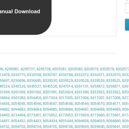
96
,
8290981
,
8295737
,
8295738
,
8303581
,
8303580
,
8303579
,
8303578
,
830357
13478
,
8330770
,
8330768
,
8330767
,
8330766
,
8332072
,
8332071
,
8332070
,
833
36697
,
8336696
,
8336695
,
8339530
,
8339529
,
8339528
,
8339526
,
8339525
,
833
45524
,
8345526
,
8345527
,
8345528
,
8347014
,
8361101
,
8358872
,
8358871
,
836
61094
,
8361093
,
8361092
,
8361091
,
8353924
,
8361090
,
8353923
,
8353922
,
835
58864
,
8361083
,
8356456
,
8317004
,
8317005
,
8317006
,
8317007
,
8317008
,
831
54438
,
8054565
,
8054566
,
8054567
,
8054568
,
8054569
,
8054570
,
8054571
,
805
94682
,
8094683
,
8094684
,
8094685
,
8094686
,
8094687
,
8094688
,
8094689
,
809
34493
,
8134494
,
8173651
,
8173652
,
8173653
,
8173659
,
8173660
,
8173661
,
817
54431
,
8054432
,
8054433
,
8054434
,
8055444
,
8094658
,
8094659
,
8094660
,
809
94702
,
8094703
,
8094704
,
8094705
,
8094706
,
8039639
,
8039640
,
8039641
,
803