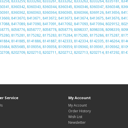
33258
,
8333259
,
8333260
,
8333261
,
8333262
,
8333263
,
8333264
,
8335181
,
834
60341
,
8360342
,
8360343
,
8360344
,
8360345
,
8360346
,
8360347
,
8360348
,
836
60361
,
8360362
,
8360363
,
8360364
,
8360365
,
8360366
,
8369126
,
8413656
,
841
13669
,
8413670
,
8413671
,
8413672
,
8413673
,
8413674
,
8413675
,
8413676
,
841
17088
,
8417089
,
8417090
,
8417091
,
8417092
,
8417093
,
8417094
,
8029152
,
802
58775
,
8058776
,
8058777
,
8058778
,
8058779
,
8098337
,
8098338
,
8098339
,
809
75280
,
8175281
,
8175282
,
8175283
,
8175284
,
8175285
,
8175286
,
8175287
,
817
41884
,
8141885
,
8141886
,
8141887
,
8142333
,
8142334
,
8142335
,
8146264
,
814
55684
,
8055685
,
8109356
,
8109358
,
8109359
,
8109360
,
8109361
,
8109362
,
810
02708
,
8202709
,
8202710
,
8202711
,
8202712
,
8202713
,
8202714
,
8147292
,
814
r Service
My Account
Us
My Account
Order History
Wish List
Newsletter