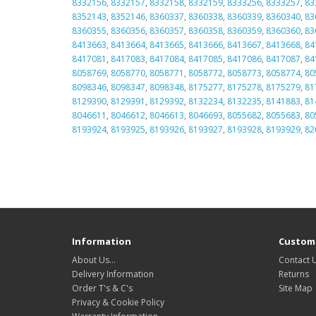
8332156
,
8332157
,
8332158
,
8332159
,
8333256
,
8333257
,
83
8352143
,
8352146
,
8360337
,
8360338
,
8360339
,
8360340
,
83
8360355
,
8360356
,
8360357
,
8360358
,
8360359
,
8360360
,
83
8413663
,
8413664
,
8413665
,
8413666
,
8413667
,
8413668
,
84
8417081
,
8417083
,
8417084
,
8417085
,
8417086
,
8417087
,
84
8058769
,
8058770
,
8058771
,
8058772
,
8058773
,
8058774
,
80
8098346
,
8098347
,
8098348
,
8175277
,
8175278
,
8175279
,
81
8129390
,
8129391
,
8129392
,
8132234
,
8132235
,
8141883
,
81
8046611
,
8046612
,
8046613
,
8046693
,
8055682
,
8055683
,
80
8193924
,
8193925
,
8193926
,
8193927
,
8193928
,
8193929
,
82
Information
Custome
About Us…
Contact 
Delivery Information
Returns
Order T's & C's
Site Map
Privacy & Cookie Policy