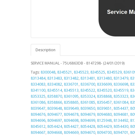
Description
SERVICE MANUAL - 75U6863DB - 8147298- (24/01/2019)
Tags:
8300048
,
8345521
,
8345523
,
8345525
,
8345529
,
83610
8313484
,
8313483
,
8313482
,
8313481
,
8313480
,
8313479
,
83
8334083
,
8334082
,
8336701
,
8336700
,
8336699
,
8336698
,
83
8341100
,
8345514
,
8345513
,
8345522
,
8345520
,
8345519
,
83
8353325
,
8358870
,
8361095
,
8353324
,
8358868
,
8353323
,
83
8361086
,
8358866
,
8358865
,
8361085
,
8356457
,
8361084
,
83
8039647
,
8039648
,
8039649
,
8039650
,
8039651
,
8054437
,
80
8094676
,
8094677
,
8094678
,
8094679
,
8094680
,
8094681
,
80
8094696
,
8094697
,
8094698
,
8094699
,
8125948
,
8134492
,
81
8045612
,
8054424
,
8054427
,
8054428
,
8054429
,
8054430
,
80
8094667
,
8094668
,
8094669
,
8094670
,
8094700
,
8094701
,
80