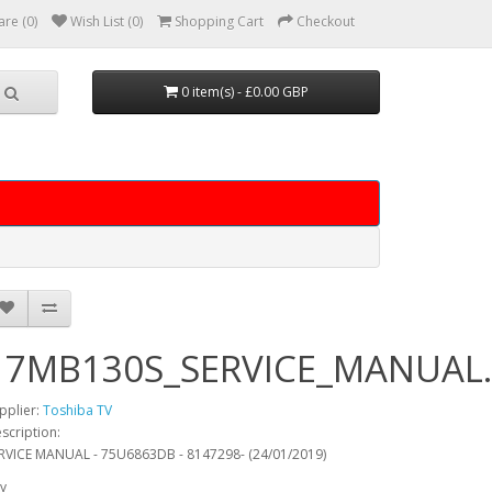
re (0)
Wish List (0)
Shopping Cart
Checkout
0 item(s) - £0.00 GBP
17MB130S_SERVICE_MANUAL
pplier:
Toshiba TV
scription:
RVICE MANUAL - 75U6863DB - 8147298- (24/01/2019)
y