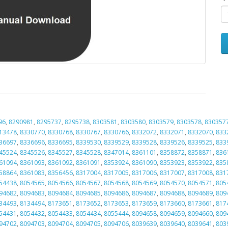
96
,
8290981
,
8295737
,
8295738
,
8303581
,
8303580
,
8303579
,
8303578
,
830357
13478
,
8330770
,
8330768
,
8330767
,
8330766
,
8332072
,
8332071
,
8332070
,
833
36697
,
8336696
,
8336695
,
8339530
,
8339529
,
8339528
,
8339526
,
8339525
,
833
45524
,
8345526
,
8345527
,
8345528
,
8347014
,
8361101
,
8358872
,
8358871
,
836
61094
,
8361093
,
8361092
,
8361091
,
8353924
,
8361090
,
8353923
,
8353922
,
835
58864
,
8361083
,
8356456
,
8317004
,
8317005
,
8317006
,
8317007
,
8317008
,
831
54438
,
8054565
,
8054566
,
8054567
,
8054568
,
8054569
,
8054570
,
8054571
,
805
94682
,
8094683
,
8094684
,
8094685
,
8094686
,
8094687
,
8094688
,
8094689
,
809
34493
,
8134494
,
8173651
,
8173652
,
8173653
,
8173659
,
8173660
,
8173661
,
817
54431
,
8054432
,
8054433
,
8054434
,
8055444
,
8094658
,
8094659
,
8094660
,
809
94702
,
8094703
,
8094704
,
8094705
,
8094706
,
8039639
,
8039640
,
8039641
,
803