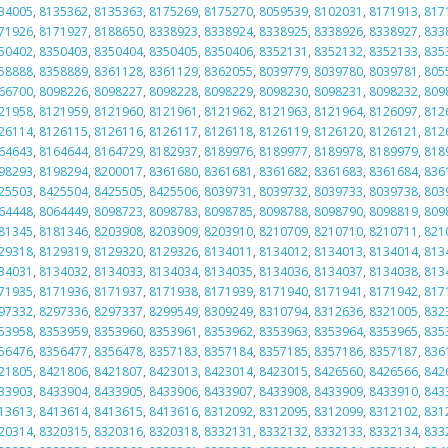
34005
,
8135362
,
8135363
,
8175269
,
8175270
,
8059539
,
8102031
,
8171913
,
817
71926
,
8171927
,
8188650
,
8338923
,
8338924
,
8338925
,
8338926
,
8338927
,
833
50402
,
8350403
,
8350404
,
8350405
,
8350406
,
8352131
,
8352132
,
8352133
,
835
58888
,
8358889
,
8361128
,
8361129
,
8362055
,
8039779
,
8039780
,
8039781
,
805
66700
,
8098226
,
8098227
,
8098228
,
8098229
,
8098230
,
8098231
,
8098232
,
809
21958
,
8121959
,
8121960
,
8121961
,
8121962
,
8121963
,
8121964
,
8126097
,
812
26114
,
8126115
,
8126116
,
8126117
,
8126118
,
8126119
,
8126120
,
8126121
,
812
64643
,
8164644
,
8164729
,
8182937
,
8189976
,
8189977
,
8189978
,
8189979
,
818
98293
,
8198294
,
8200017
,
8361680
,
8361681
,
8361682
,
8361683
,
8361684
,
836
25503
,
8425504
,
8425505
,
8425506
,
8039731
,
8039732
,
8039733
,
8039738
,
803
64448
,
8064449
,
8098723
,
8098783
,
8098785
,
8098788
,
8098790
,
8098819
,
809
81345
,
8181346
,
8203908
,
8203909
,
8203910
,
8210709
,
8210710
,
8210711
,
821
29318
,
8129319
,
8129320
,
8129326
,
8134011
,
8134012
,
8134013
,
8134014
,
813
34031
,
8134032
,
8134033
,
8134034
,
8134035
,
8134036
,
8134037
,
8134038
,
813
71935
,
8171936
,
8171937
,
8171938
,
8171939
,
8171940
,
8171941
,
8171942
,
817
97332
,
8297336
,
8297337
,
8299549
,
8309249
,
8310794
,
8312636
,
8321005
,
832
53958
,
8353959
,
8353960
,
8353961
,
8353962
,
8353963
,
8353964
,
8353965
,
835
56476
,
8356477
,
8356478
,
8357183
,
8357184
,
8357185
,
8357186
,
8357187
,
836
21805
,
8421806
,
8421807
,
8423013
,
8423014
,
8423015
,
8426560
,
8426566
,
842
33903
,
8433904
,
8433905
,
8433906
,
8433907
,
8433908
,
8433909
,
8433910
,
843
13613
,
8413614
,
8413615
,
8413616
,
8312092
,
8312095
,
8312099
,
8312102
,
831
20314
,
8320315
,
8320316
,
8320318
,
8332131
,
8332132
,
8332133
,
8332134
,
833