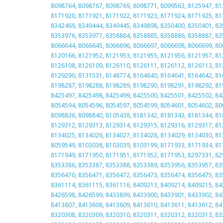
8098764
,
8098767
,
8098769
,
8098771
,
8099563
,
8125947
,
81
8171920
,
8171921
,
8171922
,
8171923
,
8171924
,
8171925
,
81
8342469
,
8349444
,
8349445
,
8349898
,
8350400
,
8350401
,
83
8353976
,
8353977
,
8358884
,
8358885
,
8358886
,
8358887
,
83
8066644
,
8066645
,
8066696
,
8066697
,
8066698
,
8066699
,
80
8120166
,
8121952
,
8121953
,
8121955
,
8121956
,
8121957
,
81
8126108
,
8126109
,
8126110
,
8126111
,
8126112
,
8126113
,
81
8129290
,
8131531
,
8148774
,
8164640
,
8164641
,
8164642
,
81
8198287
,
8198288
,
8198289
,
8198290
,
8198291
,
8198292
,
81
8425497
,
8425498
,
8425499
,
8425500
,
8425501
,
8425502
,
84
8054594
,
8054596
,
8054597
,
8054599
,
8054601
,
8054602
,
80
8098836
,
8098840
,
8105438
,
8181342
,
8181343
,
8181344
,
81
8129312
,
8129313
,
8129314
,
8129315
,
8129316
,
8129317
,
81
8134025
,
8134026
,
8134027
,
8134028
,
8134029
,
8134030
,
81
8059549
,
8103038
,
8103039
,
8103199
,
8171933
,
8171934
,
81
8171949
,
8171950
,
8171951
,
8171952
,
8171953
,
8297331
,
82
8353386
,
8353387
,
8353388
,
8353389
,
8353956
,
8353957
,
83
8356470
,
8356471
,
8356472
,
8356473
,
8356474
,
8356475
,
83
8361114
,
8361115
,
8361116
,
8409213
,
8409214
,
8409215
,
84
8426598
,
8426599
,
8433899
,
8433900
,
8433901
,
8433902
,
84
8413607
,
8413608
,
8413609
,
8413610
,
8413611
,
8413612
,
84
8320308
,
8320309
,
8320310
,
8320311
,
8320312
,
8320313
,
83