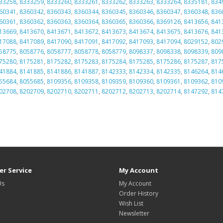
33258
,
8333259
,
8333260
,
8333261
,
8333262
,
8333263
,
8333264
,
8335181
,
834
60341
,
8360342
,
8360343
,
8360344
,
8360345
,
8360346
,
8360347
,
8360348
,
836
60361
,
8360362
,
8360363
,
8360364
,
8360365
,
8360366
,
8369126
,
8413656
,
841
13669
,
8413670
,
8413671
,
8413672
,
8413673
,
8413674
,
8413675
,
8413676
,
841
17088
,
8417089
,
8417090
,
8417091
,
8417092
,
8417093
,
8417094
,
8029152
,
802
58775
,
8058776
,
8058777
,
8058778
,
8058779
,
8098337
,
8098338
,
8098339
,
809
75280
,
8175281
,
8175282
,
8175283
,
8175284
,
8175285
,
8175286
,
8175287
,
817
41884
,
8141885
,
8141886
,
8141887
,
8142333
,
8142334
,
8142335
,
8146264
,
814
55684
,
8055685
,
8109356
,
8109358
,
8109359
,
8109360
,
8109361
,
8109362
,
810
02708
,
8202709
,
8202710
,
8202711
,
8202712
,
8202713
,
8202714
,
8147292
,
814
r Service
My Account
Us
My Account
Order History
Wish List
Newsletter