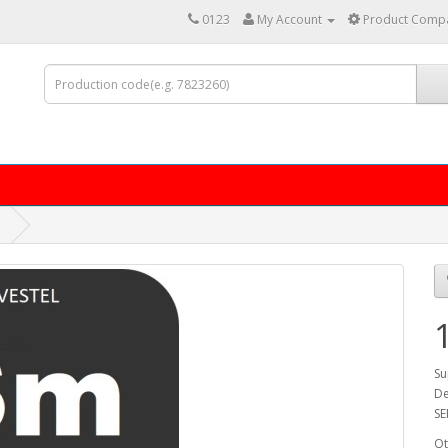
0123
My Account
Product Compa
Su
De
SE
Qt