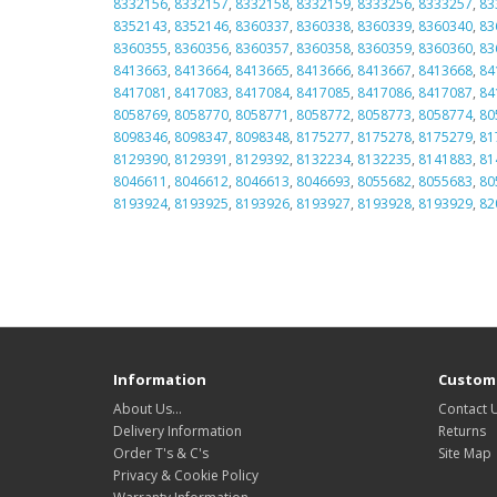
8332156
,
8332157
,
8332158
,
8332159
,
8333256
,
8333257
,
83
8352143
,
8352146
,
8360337
,
8360338
,
8360339
,
8360340
,
83
8360355
,
8360356
,
8360357
,
8360358
,
8360359
,
8360360
,
83
8413663
,
8413664
,
8413665
,
8413666
,
8413667
,
8413668
,
84
8417081
,
8417083
,
8417084
,
8417085
,
8417086
,
8417087
,
84
8058769
,
8058770
,
8058771
,
8058772
,
8058773
,
8058774
,
80
8098346
,
8098347
,
8098348
,
8175277
,
8175278
,
8175279
,
81
8129390
,
8129391
,
8129392
,
8132234
,
8132235
,
8141883
,
81
8046611
,
8046612
,
8046613
,
8046693
,
8055682
,
8055683
,
80
8193924
,
8193925
,
8193926
,
8193927
,
8193928
,
8193929
,
82
Information
Custome
About Us…
Contact 
Delivery Information
Returns
Order T's & C's
Site Map
Privacy & Cookie Policy