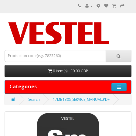
0 item(s) - £0.00 GBP
Categories
Search
17MB130S_SERVICE_MANUAL.PDF