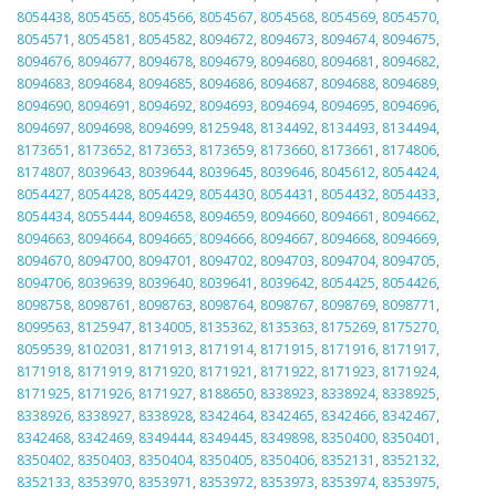
8054438
,
8054565
,
8054566
,
8054567
,
8054568
,
8054569
,
8054570
,
8054571
,
8054581
,
8054582
,
8094672
,
8094673
,
8094674
,
8094675
,
8094676
,
8094677
,
8094678
,
8094679
,
8094680
,
8094681
,
8094682
,
8094683
,
8094684
,
8094685
,
8094686
,
8094687
,
8094688
,
8094689
,
8094690
,
8094691
,
8094692
,
8094693
,
8094694
,
8094695
,
8094696
,
8094697
,
8094698
,
8094699
,
8125948
,
8134492
,
8134493
,
8134494
,
8173651
,
8173652
,
8173653
,
8173659
,
8173660
,
8173661
,
8174806
,
8174807
,
8039643
,
8039644
,
8039645
,
8039646
,
8045612
,
8054424
,
8054427
,
8054428
,
8054429
,
8054430
,
8054431
,
8054432
,
8054433
,
8054434
,
8055444
,
8094658
,
8094659
,
8094660
,
8094661
,
8094662
,
8094663
,
8094664
,
8094665
,
8094666
,
8094667
,
8094668
,
8094669
,
8094670
,
8094700
,
8094701
,
8094702
,
8094703
,
8094704
,
8094705
,
8094706
,
8039639
,
8039640
,
8039641
,
8039642
,
8054425
,
8054426
,
8098758
,
8098761
,
8098763
,
8098764
,
8098767
,
8098769
,
8098771
,
8099563
,
8125947
,
8134005
,
8135362
,
8135363
,
8175269
,
8175270
,
8059539
,
8102031
,
8171913
,
8171914
,
8171915
,
8171916
,
8171917
,
8171918
,
8171919
,
8171920
,
8171921
,
8171922
,
8171923
,
8171924
,
8171925
,
8171926
,
8171927
,
8188650
,
8338923
,
8338924
,
8338925
,
8338926
,
8338927
,
8338928
,
8342464
,
8342465
,
8342466
,
8342467
,
8342468
,
8342469
,
8349444
,
8349445
,
8349898
,
8350400
,
8350401
,
8350402
,
8350403
,
8350404
,
8350405
,
8350406
,
8352131
,
8352132
,
8352133
,
8353970
,
8353971
,
8353972
,
8353973
,
8353974
,
8353975
,