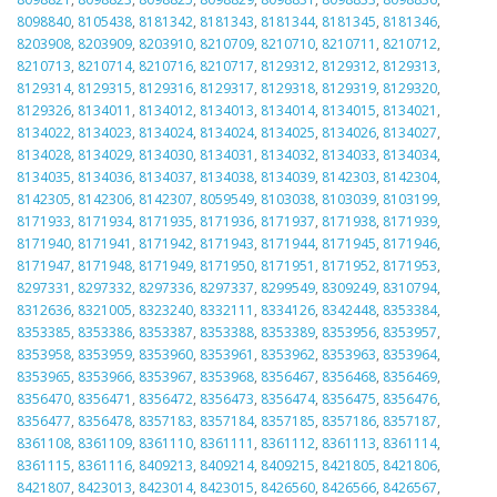
8098840
,
8105438
,
8181342
,
8181343
,
8181344
,
8181345
,
8181346
,
8203908
,
8203909
,
8203910
,
8210709
,
8210710
,
8210711
,
8210712
,
8210713
,
8210714
,
8210716
,
8210717
,
8129312
,
8129312
,
8129313
,
8129314
,
8129315
,
8129316
,
8129317
,
8129318
,
8129319
,
8129320
,
8129326
,
8134011
,
8134012
,
8134013
,
8134014
,
8134015
,
8134021
,
8134022
,
8134023
,
8134024
,
8134024
,
8134025
,
8134026
,
8134027
,
8134028
,
8134029
,
8134030
,
8134031
,
8134032
,
8134033
,
8134034
,
8134035
,
8134036
,
8134037
,
8134038
,
8134039
,
8142303
,
8142304
,
8142305
,
8142306
,
8142307
,
8059549
,
8103038
,
8103039
,
8103199
,
8171933
,
8171934
,
8171935
,
8171936
,
8171937
,
8171938
,
8171939
,
8171940
,
8171941
,
8171942
,
8171943
,
8171944
,
8171945
,
8171946
,
8171947
,
8171948
,
8171949
,
8171950
,
8171951
,
8171952
,
8171953
,
8297331
,
8297332
,
8297336
,
8297337
,
8299549
,
8309249
,
8310794
,
8312636
,
8321005
,
8323240
,
8332111
,
8334126
,
8342448
,
8353384
,
8353385
,
8353386
,
8353387
,
8353388
,
8353389
,
8353956
,
8353957
,
8353958
,
8353959
,
8353960
,
8353961
,
8353962
,
8353963
,
8353964
,
8353965
,
8353966
,
8353967
,
8353968
,
8356467
,
8356468
,
8356469
,
8356470
,
8356471
,
8356472
,
8356473
,
8356474
,
8356475
,
8356476
,
8356477
,
8356478
,
8357183
,
8357184
,
8357185
,
8357186
,
8357187
,
8361108
,
8361109
,
8361110
,
8361111
,
8361112
,
8361113
,
8361114
,
8361115
,
8361116
,
8409213
,
8409214
,
8409215
,
8421805
,
8421806
,
8421807
,
8423013
,
8423014
,
8423015
,
8426560
,
8426566
,
8426567
,