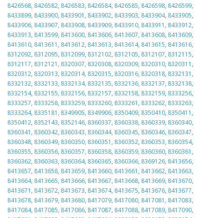
8426568
,
8426582
,
8426583
,
8426584
,
8426585
,
8426598
,
8426599
,
8433899
,
8433900
,
8433901
,
8433902
,
8433903
,
8433904
,
8433905
,
8433906
,
8433907
,
8433908
,
8433909
,
8433910
,
8433911
,
8433912
,
8433913
,
8413599
,
8413600
,
8413606
,
8413607
,
8413608
,
8413609
,
8413610
,
8413611
,
8413612
,
8413613
,
8413614
,
8413615
,
8413616
,
8312092
,
8312095
,
8312099
,
8312102
,
8312105
,
8312107
,
8312115
,
8312117
,
8312121
,
8320307
,
8320308
,
8320309
,
8320310
,
8320311
,
8320312
,
8320313
,
8320314
,
8320315
,
8320316
,
8320318
,
8332131
,
8332132
,
8332133
,
8332134
,
8332135
,
8332136
,
8332137
,
8332138
,
8332154
,
8332155
,
8332156
,
8332157
,
8332158
,
8332159
,
8333256
,
8333257
,
8333258
,
8333259
,
8333260
,
8333261
,
8333262
,
8333263
,
8333264
,
8335181
,
8349905
,
8349906
,
8350409
,
8350410
,
8350411
,
8350412
,
8352143
,
8352146
,
8360337
,
8360338
,
8360339
,
8360340
,
8360341
,
8360342
,
8360343
,
8360344
,
8360345
,
8360346
,
8360347
,
8360348
,
8360349
,
8360350
,
8360351
,
8360352
,
8360353
,
8360354
,
8360355
,
8360356
,
8360357
,
8360358
,
8360359
,
8360360
,
8360361
,
8360362
,
8360363
,
8360364
,
8360365
,
8360366
,
8369126
,
8413656
,
8413657
,
8413658
,
8413659
,
8413660
,
8413661
,
8413662
,
8413663
,
8413664
,
8413665
,
8413666
,
8413667
,
8413668
,
8413669
,
8413670
,
8413671
,
8413672
,
8413673
,
8413674
,
8413675
,
8413676
,
8413677
,
8413678
,
8413679
,
8413680
,
8417079
,
8417080
,
8417081
,
8417083
,
8417084
,
8417085
,
8417086
,
8417087
,
8417088
,
8417089
,
8417090
,