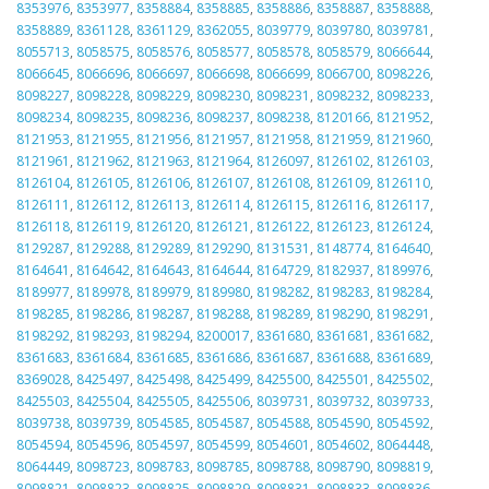
8353976
,
8353977
,
8358884
,
8358885
,
8358886
,
8358887
,
8358888
,
8358889
,
8361128
,
8361129
,
8362055
,
8039779
,
8039780
,
8039781
,
8055713
,
8058575
,
8058576
,
8058577
,
8058578
,
8058579
,
8066644
,
8066645
,
8066696
,
8066697
,
8066698
,
8066699
,
8066700
,
8098226
,
8098227
,
8098228
,
8098229
,
8098230
,
8098231
,
8098232
,
8098233
,
8098234
,
8098235
,
8098236
,
8098237
,
8098238
,
8120166
,
8121952
,
8121953
,
8121955
,
8121956
,
8121957
,
8121958
,
8121959
,
8121960
,
8121961
,
8121962
,
8121963
,
8121964
,
8126097
,
8126102
,
8126103
,
8126104
,
8126105
,
8126106
,
8126107
,
8126108
,
8126109
,
8126110
,
8126111
,
8126112
,
8126113
,
8126114
,
8126115
,
8126116
,
8126117
,
8126118
,
8126119
,
8126120
,
8126121
,
8126122
,
8126123
,
8126124
,
8129287
,
8129288
,
8129289
,
8129290
,
8131531
,
8148774
,
8164640
,
8164641
,
8164642
,
8164643
,
8164644
,
8164729
,
8182937
,
8189976
,
8189977
,
8189978
,
8189979
,
8189980
,
8198282
,
8198283
,
8198284
,
8198285
,
8198286
,
8198287
,
8198288
,
8198289
,
8198290
,
8198291
,
8198292
,
8198293
,
8198294
,
8200017
,
8361680
,
8361681
,
8361682
,
8361683
,
8361684
,
8361685
,
8361686
,
8361687
,
8361688
,
8361689
,
8369028
,
8425497
,
8425498
,
8425499
,
8425500
,
8425501
,
8425502
,
8425503
,
8425504
,
8425505
,
8425506
,
8039731
,
8039732
,
8039733
,
8039738
,
8039739
,
8054585
,
8054587
,
8054588
,
8054590
,
8054592
,
8054594
,
8054596
,
8054597
,
8054599
,
8054601
,
8054602
,
8064448
,
8064449
,
8098723
,
8098783
,
8098785
,
8098788
,
8098790
,
8098819
,
8098821
,
8098823
,
8098825
,
8098829
,
8098831
,
8098833
,
8098836
,