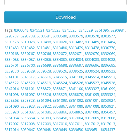
Download
Tags:
8300048
,
8345521
,
8345523
,
8345525
,
8345529
,
8361096
,
8290981
,
8295737
,
8295738
,
8303581
,
8303580
,
8303579
,
8303578
,
8303577
,
8303576
,
8310026
,
8313488
,
8310020
,
8313487
,
8313485
,
8313484
,
8313483
,
8313482
,
8313481
,
8313480
,
8313479
,
8313478
,
8330770
,
8330768
,
8330767
,
8330766
,
8332072
,
8332071
,
8332070
,
8332069
,
8334088
,
8334087
,
8334086
,
8334085
,
8334084
,
8334083
,
8334082
,
8336701
,
8336700
,
8336699
,
8336698
,
8336697
,
8336696
,
8336695
,
8339530
,
8339529
,
8339528
,
8339526
,
8339525
,
8339524
,
8339523
,
8341101
,
8345517
,
8345516
,
8345515
,
8341100
,
8345514
,
8345513
,
8345522
,
8345520
,
8345519
,
8345524
,
8345526
,
8345527
,
8345528
,
8347014
,
8361101
,
8358872
,
8358871
,
8361100
,
8353327
,
8361099
,
8361098
,
8361097
,
8353326
,
8353325
,
8358870
,
8361095
,
8353324
,
8358868
,
8353323
,
8361094
,
8361093
,
8361092
,
8361091
,
8353924
,
8361090
,
8353923
,
8353922
,
8358867
,
8361089
,
8361088
,
8353921
,
8353920
,
8361087
,
8361086
,
8358866
,
8358865
,
8361085
,
8356457
,
8361084
,
8358864
,
8361083
,
8356456
,
8317004
,
8317005
,
8317006
,
8317007
,
8317008
,
8317009
,
8317010
,
8317011
,
8317012
,
8317013
,
8317014
,
8039647
,
8039648
,
8039649
,
8039650
,
8039651
,
8054437
,