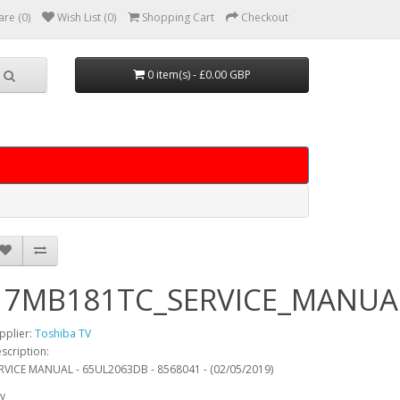
re (0)
Wish List (0)
Shopping Cart
Checkout
0 item(s) - £0.00 GBP
17MB181TC_SERVICE_MANUA
pplier:
Toshiba TV
scription:
RVICE MANUAL - 65UL2063DB - 8568041 - (02/05/2019)
y