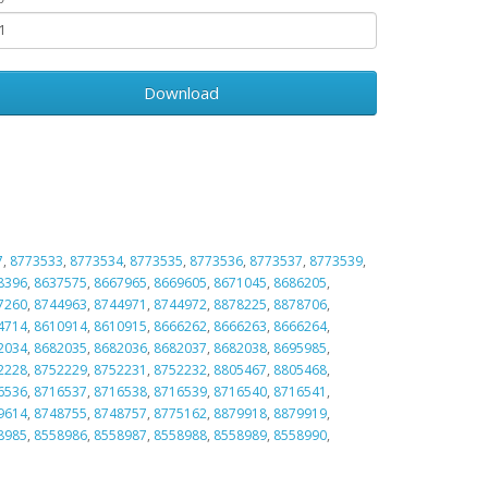
Download
7
,
8773533
,
8773534
,
8773535
,
8773536
,
8773537
,
8773539
,
8396
,
8637575
,
8667965
,
8669605
,
8671045
,
8686205
,
7260
,
8744963
,
8744971
,
8744972
,
8878225
,
8878706
,
4714
,
8610914
,
8610915
,
8666262
,
8666263
,
8666264
,
2034
,
8682035
,
8682036
,
8682037
,
8682038
,
8695985
,
2228
,
8752229
,
8752231
,
8752232
,
8805467
,
8805468
,
6536
,
8716537
,
8716538
,
8716539
,
8716540
,
8716541
,
9614
,
8748755
,
8748757
,
8775162
,
8879918
,
8879919
,
8985
,
8558986
,
8558987
,
8558988
,
8558989
,
8558990
,