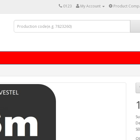
0123
My Account
Product Compa
Su
De
SE
Qt