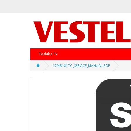
Toshiba TV
17MB181TC_SERVICE_MANUAL.PDF