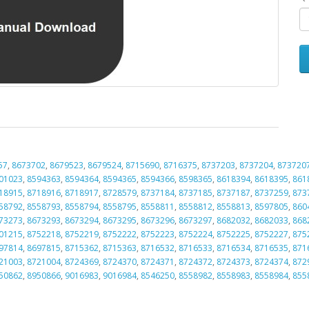
57
,
8673702
,
8679523
,
8679524
,
8715690
,
8716375
,
8737203
,
8737204
,
873720
01023
,
8594363
,
8594364
,
8594365
,
8594366
,
8598365
,
8618394
,
8618395
,
861
18915
,
8718916
,
8718917
,
8728579
,
8737184
,
8737185
,
8737187
,
8737259
,
873
58792
,
8558793
,
8558794
,
8558795
,
8558811
,
8558812
,
8558813
,
8597805
,
860
73273
,
8673293
,
8673294
,
8673295
,
8673296
,
8673297
,
8682032
,
8682033
,
868
01215
,
8752218
,
8752219
,
8752222
,
8752223
,
8752224
,
8752225
,
8752227
,
875
97814
,
8697815
,
8715362
,
8715363
,
8716532
,
8716533
,
8716534
,
8716535
,
871
21003
,
8721004
,
8724369
,
8724370
,
8724371
,
8724372
,
8724373
,
8724374
,
872
50862
,
8950866
,
9016983
,
9016984
,
8546250
,
8558982
,
8558983
,
8558984
,
855