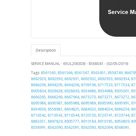
Description
SERVICE MANUAL - 65UL2063DB - 8568041 - (02/05/2019)
Tags:
8561565
,
8561566
,
8561567
,
8563451
,
8558749
,
86679
8692929
,
8692930
,
8692931
,
8692932
,
8692933
,
8692934
,
87
8686206
,
8694205
,
8694206
,
8709196
,
8717533
,
8717534
,
87
8905804
,
8928628
,
8928630
,
8934986
,
8934988
,
8935001
,
85
8666265
,
8666266
,
8667964
,
8673270
,
8673271
,
8673272
,
86
8695986
,
8695987
,
8695988
,
8695989
,
8695990
,
8695991
,
87
8934939
,
8558981
,
8604825
,
8684033
,
8684034
,
8686204
,
86
8716542
,
8716543
,
8716544
,
8720730
,
8720741
,
8720744
,
87
8883351
,
8897829
,
8905777
,
8910184
,
8910185
,
8950859
,
89
8558991
,
8562090
,
8562091
,
8562093
,
8562094
,
8568041
,