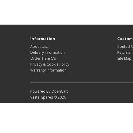
Information
Custome
About Us…
Contact 
Delivery Information
Returns
Order T's & C's
Site Map
Privacy & Cookie Policy
Warranty Information
Powered By
OpenCart
Vestel Spares © 2026