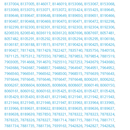
8137004
,
8137005
,
8146017
,
8146019
,
8153066
,
8153067
,
8153068
,
8153069
,
8153070
,
8153071
,
8153072
,
8155424
,
8155425
,
8189645
,
8189646
,
8189647
,
8189648
,
8189649
,
8189650
,
8189651
,
8190466
,
8190467
,
8190468
,
8190469
,
8190470
,
8190471
,
8190472
,
8192298
,
8192299
,
8192300
,
8192301
,
8192302
,
8192303
,
8192304
,
8192306
,
8206539
,
8206540
,
8036119
,
8036120
,
8087696
,
8087697
,
8057481
,
8057482
,
8105291
,
8105292
,
8105293
,
8105294
,
8105295
,
8106186
,
8106187
,
8106188
,
8119515
,
8167917
,
8190424
,
8190425
,
8190426
,
8190427
,
7817428
,
7817429
,
7822427
,
7835740
,
7835756
,
7840158
,
7871125
,
7875312
,
7875550
,
7879852
,
7879853
,
7879854
,
7881519
,
7903005
,
7914668
,
7914670
,
7925510
,
7927253
,
7943679
,
7943680
,
7943686
,
7943687
,
7948857
,
7948862
,
7964947
,
7964951
,
7964952
,
7966560
,
7966561
,
7966562
,
7968500
,
7968515
,
7976639
,
7976643
,
7976644
,
7976645
,
7976646
,
7976647
,
7976648
,
8006261
,
8006262
,
8006267
,
8008604
,
8008605
,
8008606
,
8008607
,
8060149
,
8060150
,
8060161
,
8060162
,
8060163
,
8105425
,
8105426
,
8105427
,
8105428
,
8105429
,
8105430
,
8105431
,
8121940
,
8121941
,
8121942
,
8121943
,
8121944
,
8121945
,
8121946
,
8121947
,
8133963
,
8133964
,
8133965
,
8133966
,
8189631
,
8189632
,
8189633
,
8189635
,
8189636
,
8189637
,
8189638
,
8189639
,
7857850
,
7878321
,
7878322
,
7878323
,
7878324
,
7878325
,
7878326
,
7878327
,
7881714
,
7881715
,
7881716
,
7881717
,
7881734
,
7881735
,
7881736
,
7939163
,
7942826
,
7942827
,
7942828
,