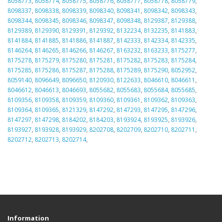
8058773
,
8058774
,
8058775
,
8058776
,
8058777
,
8058778
,
8058779
,
8098337
,
8098338
,
8098339
,
8098340
,
8098341
,
8098342
,
8098343
,
8098344
,
8098345
,
8098346
,
8098347
,
8098348
,
8129387
,
8129388
,
8129389
,
8129390
,
8129391
,
8129392
,
8132234
,
8132235
,
8141883
,
8141884
,
8141885
,
8141886
,
8141887
,
8142333
,
8142334
,
8142335
,
8146264
,
8146265
,
8146266
,
8146267
,
8163232
,
8163233
,
8175277
,
8175278
,
8175279
,
8175280
,
8175281
,
8175282
,
8175283
,
8175284
,
8175285
,
8175286
,
8175287
,
8175288
,
8175289
,
8175290
,
8052952
,
8059140
,
8096649
,
8096650
,
8120930
,
8122633
,
8046610
,
8046611
,
8046612
,
8046613
,
8046693
,
8055682
,
8055683
,
8055684
,
8055685
,
8109356
,
8109358
,
8109359
,
8109360
,
8109361
,
8109362
,
8109363
,
8109364
,
8109365
,
8121329
,
8147292
,
8147293
,
8147295
,
8147296
,
8147297
,
8147298
,
8184202
,
8184203
,
8193924
,
8193925
,
8193926
,
8193927
,
8193928
,
8193929
,
8202708
,
8202709
,
8202710
,
8202711
,
8202712
,
8202713
,
8202714
,
Information