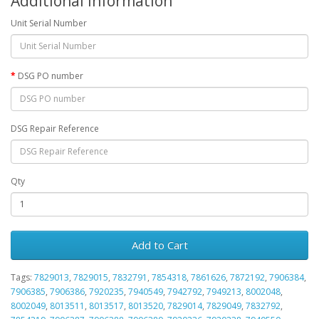
Additional Information
Unit Serial Number
DSG PO number
DSG Repair Reference
Qty
Add to Cart
Tags:
7829013
,
7829015
,
7832791
,
7854318
,
7861626
,
7872192
,
7906384
,
7906385
,
7906386
,
7920235
,
7940549
,
7942792
,
7949213
,
8002048
,
8002049
,
8013511
,
8013517
,
8013520
,
7829014
,
7829049
,
7832792
,