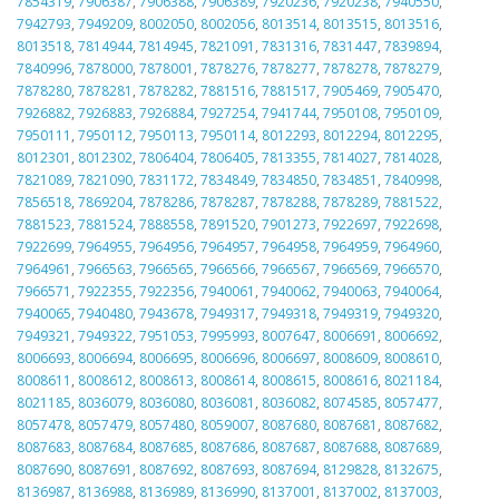
7854319
,
7906387
,
7906388
,
7906389
,
7920236
,
7920238
,
7940550
,
7942793
,
7949209
,
8002050
,
8002056
,
8013514
,
8013515
,
8013516
,
8013518
,
7814944
,
7814945
,
7821091
,
7831316
,
7831447
,
7839894
,
7840996
,
7878000
,
7878001
,
7878276
,
7878277
,
7878278
,
7878279
,
7878280
,
7878281
,
7878282
,
7881516
,
7881517
,
7905469
,
7905470
,
7926882
,
7926883
,
7926884
,
7927254
,
7941744
,
7950108
,
7950109
,
7950111
,
7950112
,
7950113
,
7950114
,
8012293
,
8012294
,
8012295
,
8012301
,
8012302
,
7806404
,
7806405
,
7813355
,
7814027
,
7814028
,
7821089
,
7821090
,
7831172
,
7834849
,
7834850
,
7834851
,
7840998
,
7856518
,
7869204
,
7878286
,
7878287
,
7878288
,
7878289
,
7881522
,
7881523
,
7881524
,
7888558
,
7891520
,
7901273
,
7922697
,
7922698
,
7922699
,
7964955
,
7964956
,
7964957
,
7964958
,
7964959
,
7964960
,
7964961
,
7966563
,
7966565
,
7966566
,
7966567
,
7966569
,
7966570
,
7966571
,
7922355
,
7922356
,
7940061
,
7940062
,
7940063
,
7940064
,
7940065
,
7940480
,
7943678
,
7949317
,
7949318
,
7949319
,
7949320
,
7949321
,
7949322
,
7951053
,
7995993
,
8007647
,
8006691
,
8006692
,
8006693
,
8006694
,
8006695
,
8006696
,
8006697
,
8008609
,
8008610
,
8008611
,
8008612
,
8008613
,
8008614
,
8008615
,
8008616
,
8021184
,
8021185
,
8036079
,
8036080
,
8036081
,
8036082
,
8074585
,
8057477
,
8057478
,
8057479
,
8057480
,
8059007
,
8087680
,
8087681
,
8087682
,
8087683
,
8087684
,
8087685
,
8087686
,
8087687
,
8087688
,
8087689
,
8087690
,
8087691
,
8087692
,
8087693
,
8087694
,
8129828
,
8132675
,
8136987
,
8136988
,
8136989
,
8136990
,
8137001
,
8137002
,
8137003
,