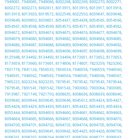
7949061
,
7949065
,
7949066
,
8002268
,
8002269
,
8002270
,
8002271
,
8002272
,
8002273
,
8002811
,
8013915
,
8013916
,
8013917
,
8013918
,
8013919
,
8013920
,
8019572
,
8022549
,
8022550
,
8039647
,
8039648
,
8039649
,
8039650
,
8039651
,
8054437
,
8054438
,
8054565
,
8054566
,
8054567
,
8054568
,
8054569
,
8054570
,
8054571
,
8054581
,
8054582
,
8094672
,
8094673
,
8094674
,
8094675
,
8094676
,
8094677
,
8094678
,
8094679
,
8094680
,
8094681
,
8094682
,
8094683
,
8094684
,
8094685
,
8094686
,
8094687
,
8094688
,
8094689
,
8094690
,
8094691
,
8094692
,
8094693
,
8094694
,
8094695
,
8094696
,
8094697
,
8094698
,
8094699
,
8125948
,
8134492
,
8134493
,
8134494
,
8173651
,
8173652
,
8173653
,
8173659
,
8173660
,
8173661
,
8174806
,
8174807
,
7823259
,
7823260
,
7831778
,
7841126
,
7856533
,
7856534
,
7946558
,
7946559
,
7946560
,
7946561
,
7946562
,
7946563
,
7946564
,
7946565
,
7946566
,
7946567
,
7965223
,
8023234
,
8023235
,
7879541
,
7879542
,
7879543
,
7879544
,
7879545
,
7891541
,
7891542
,
7891543
,
7903063
,
7903064
,
7903065
,
7913987
,
7921749
,
7921750
,
8008635
,
8008636
,
8008639
,
8008640
,
8039643
,
8039644
,
8039645
,
8039646
,
8045612
,
8054424
,
8054427
,
8054428
,
8054429
,
8054430
,
8054431
,
8054432
,
8054433
,
8054434
,
8055444
,
8094658
,
8094659
,
8094660
,
8094661
,
8094662
,
8094663
,
8094664
,
8094665
,
8094666
,
8094667
,
8094668
,
8094669
,
8094670
,
8094700
,
8094701
,
8094702
,
8094703
,
8094704
,
8094705
,
8094706
,
8039639
,
8039640
,
8039641
,
8039642
,
8054425
,
8054426
,
8098758
,
8098761
,
8098763
,
8098764
,
8098767
,
8098769
,
8098771
,
8099563
,