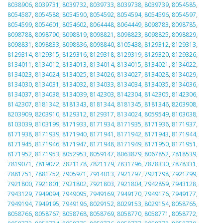
8038906
,
8039731
,
8039732
,
8039733
,
8039738
,
8039739
,
8054585
,
8054587
,
8054588
,
8054590
,
8054592
,
8054594
,
8054596
,
8054597
,
8054599
,
8054601
,
8054602
,
8064448
,
8064449
,
8098783
,
8098785
,
8098788
,
8098790
,
8098819
,
8098821
,
8098823
,
8098825
,
8098829
,
8098831
,
8098833
,
8098836
,
8098840
,
8105438
,
8129312
,
8129313
,
8129314
,
8129315
,
8129316
,
8129318
,
8129319
,
8129320
,
8129326
,
8134011
,
8134012
,
8134013
,
8134014
,
8134015
,
8134021
,
8134022
,
8134023
,
8134024
,
8134025
,
8134026
,
8134027
,
8134028
,
8134029
,
8134030
,
8134031
,
8134032
,
8134033
,
8134034
,
8134035
,
8134036
,
8134037
,
8134038
,
8134039
,
8142303
,
8142304
,
8142305
,
8142306
,
8142307
,
8181342
,
8181343
,
8181344
,
8181345
,
8181346
,
8203908
,
8203909
,
8203910
,
8129312
,
8129317
,
8134024
,
8059549
,
8103038
,
8103039
,
8103199
,
8171933
,
8171934
,
8171935
,
8171936
,
8171937
,
8171938
,
8171939
,
8171940
,
8171941
,
8171942
,
8171943
,
8171944
,
8171945
,
8171946
,
8171947
,
8171948
,
8171949
,
8171950
,
8171951
,
8171952
,
8171953
,
8052953
,
8059147
,
8063879
,
8067852
,
7818539
,
7819071
,
7819072
,
7821178
,
7821179
,
7831796
,
7878330
,
7878331
,
7881751
,
7881752
,
7905971
,
7914013
,
7921797
,
7921798
,
7921799
,
7921800
,
7921801
,
7921802
,
7921803
,
7921804
,
7942859
,
7943128
,
7943129
,
7949094
,
7949095
,
7949169
,
7949170
,
7949176
,
7949177
,
7949194
,
7949195
,
7949196
,
8029152
,
8029153
,
8029154
,
8058765
,
8058766
,
8058767
,
8058768
,
8058769
,
8058770
,
8058771
,
8058772
,