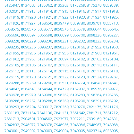
8125947
,
8134005
,
8135362
,
8135363
,
8175269
,
8175270
,
8059539
,
8102031
,
8171913
,
8171914
,
8171915
,
8171916
,
8171917
,
8171918
,
8171919
,
8171920
,
8171921
,
8171922
,
8171923
,
8171924
,
8171925
,
8171926
,
8171927
,
8188650
,
8039779
,
8039780
,
8039781
,
8055713
,
8058575
,
8058576
,
8058577
,
8058578
,
8058579
,
8066644
,
8066645
,
8066696
,
8066697
,
8066698
,
8066699
,
8066700
,
8098226
,
8098227
,
8098228
,
8098229
,
8098230
,
8098231
,
8098232
,
8098233
,
8098234
,
8098235
,
8098236
,
8098237
,
8098238
,
8120166
,
8121952
,
8121953
,
8121955
,
8121956
,
8121957
,
8121958
,
8121959
,
8121960
,
8121961
,
8121962
,
8121963
,
8121964
,
8126097
,
8126102
,
8126103
,
8126104
,
8126105
,
8126106
,
8126107
,
8126108
,
8126109
,
8126110
,
8126111
,
8126112
,
8126113
,
8126114
,
8126115
,
8126116
,
8126117
,
8126118
,
8126119
,
8126120
,
8126121
,
8126122
,
8126123
,
8126124
,
8129287
,
8129288
,
8129289
,
8129290
,
8131531
,
8148774
,
8164640
,
8164641
,
8164642
,
8164643
,
8164644
,
8164729
,
8182937
,
8189976
,
8189977
,
8189978
,
8189979
,
8189980
,
8198282
,
8198283
,
8198284
,
8198285
,
8198286
,
8198287
,
8198288
,
8198289
,
8198290
,
8198291
,
8198292
,
8198293
,
8198294
,
8200017
,
7820269
,
7820270
,
7821175
,
7821176
,
7831183
,
7831184
,
7841130
,
7841131
,
7861642
,
7881711
,
7881712
,
7881713
,
7904501
,
7904502
,
7923977
,
7937211
,
7939169
,
7942831
,
7942832
,
7948977
,
7948978
,
7948985
,
7948986
,
7948987
,
7948988
,
7949001
,
7949002
,
7949003
,
7949004
,
7949005
,
8023714
,
8038905
,