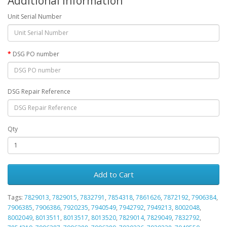
Additional Information
Unit Serial Number
DSG PO number
DSG Repair Reference
Qty
Add to Cart
Tags:
7829013
,
7829015
,
7832791
,
7854318
,
7861626
,
7872192
,
7906384
,
7906385
,
7906386
,
7920235
,
7940549
,
7942792
,
7949213
,
8002048
,
8002049
,
8013511
,
8013517
,
8013520
,
7829014
,
7829049
,
7832792
,