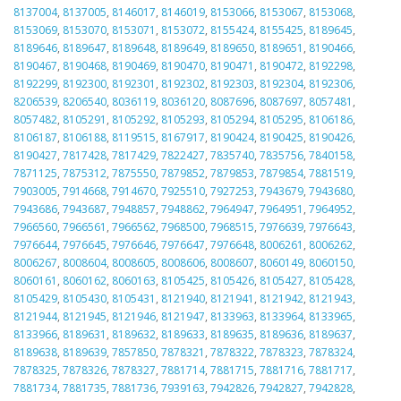
8137004
,
8137005
,
8146017
,
8146019
,
8153066
,
8153067
,
8153068
,
8153069
,
8153070
,
8153071
,
8153072
,
8155424
,
8155425
,
8189645
,
8189646
,
8189647
,
8189648
,
8189649
,
8189650
,
8189651
,
8190466
,
8190467
,
8190468
,
8190469
,
8190470
,
8190471
,
8190472
,
8192298
,
8192299
,
8192300
,
8192301
,
8192302
,
8192303
,
8192304
,
8192306
,
8206539
,
8206540
,
8036119
,
8036120
,
8087696
,
8087697
,
8057481
,
8057482
,
8105291
,
8105292
,
8105293
,
8105294
,
8105295
,
8106186
,
8106187
,
8106188
,
8119515
,
8167917
,
8190424
,
8190425
,
8190426
,
8190427
,
7817428
,
7817429
,
7822427
,
7835740
,
7835756
,
7840158
,
7871125
,
7875312
,
7875550
,
7879852
,
7879853
,
7879854
,
7881519
,
7903005
,
7914668
,
7914670
,
7925510
,
7927253
,
7943679
,
7943680
,
7943686
,
7943687
,
7948857
,
7948862
,
7964947
,
7964951
,
7964952
,
7966560
,
7966561
,
7966562
,
7968500
,
7968515
,
7976639
,
7976643
,
7976644
,
7976645
,
7976646
,
7976647
,
7976648
,
8006261
,
8006262
,
8006267
,
8008604
,
8008605
,
8008606
,
8008607
,
8060149
,
8060150
,
8060161
,
8060162
,
8060163
,
8105425
,
8105426
,
8105427
,
8105428
,
8105429
,
8105430
,
8105431
,
8121940
,
8121941
,
8121942
,
8121943
,
8121944
,
8121945
,
8121946
,
8121947
,
8133963
,
8133964
,
8133965
,
8133966
,
8189631
,
8189632
,
8189633
,
8189635
,
8189636
,
8189637
,
8189638
,
8189639
,
7857850
,
7878321
,
7878322
,
7878323
,
7878324
,
7878325
,
7878326
,
7878327
,
7881714
,
7881715
,
7881716
,
7881717
,
7881734
,
7881735
,
7881736
,
7939163
,
7942826
,
7942827
,
7942828
,