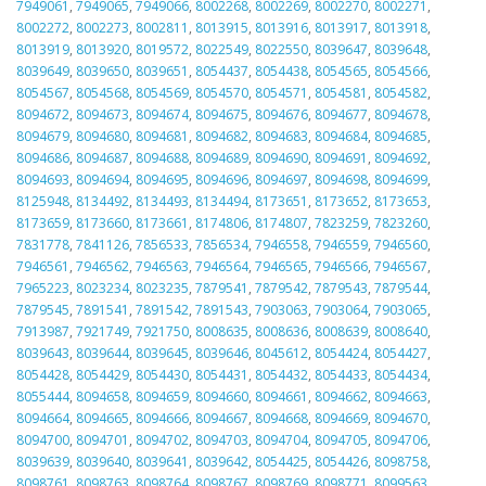
7949061
,
7949065
,
7949066
,
8002268
,
8002269
,
8002270
,
8002271
,
8002272
,
8002273
,
8002811
,
8013915
,
8013916
,
8013917
,
8013918
,
8013919
,
8013920
,
8019572
,
8022549
,
8022550
,
8039647
,
8039648
,
8039649
,
8039650
,
8039651
,
8054437
,
8054438
,
8054565
,
8054566
,
8054567
,
8054568
,
8054569
,
8054570
,
8054571
,
8054581
,
8054582
,
8094672
,
8094673
,
8094674
,
8094675
,
8094676
,
8094677
,
8094678
,
8094679
,
8094680
,
8094681
,
8094682
,
8094683
,
8094684
,
8094685
,
8094686
,
8094687
,
8094688
,
8094689
,
8094690
,
8094691
,
8094692
,
8094693
,
8094694
,
8094695
,
8094696
,
8094697
,
8094698
,
8094699
,
8125948
,
8134492
,
8134493
,
8134494
,
8173651
,
8173652
,
8173653
,
8173659
,
8173660
,
8173661
,
8174806
,
8174807
,
7823259
,
7823260
,
7831778
,
7841126
,
7856533
,
7856534
,
7946558
,
7946559
,
7946560
,
7946561
,
7946562
,
7946563
,
7946564
,
7946565
,
7946566
,
7946567
,
7965223
,
8023234
,
8023235
,
7879541
,
7879542
,
7879543
,
7879544
,
7879545
,
7891541
,
7891542
,
7891543
,
7903063
,
7903064
,
7903065
,
7913987
,
7921749
,
7921750
,
8008635
,
8008636
,
8008639
,
8008640
,
8039643
,
8039644
,
8039645
,
8039646
,
8045612
,
8054424
,
8054427
,
8054428
,
8054429
,
8054430
,
8054431
,
8054432
,
8054433
,
8054434
,
8055444
,
8094658
,
8094659
,
8094660
,
8094661
,
8094662
,
8094663
,
8094664
,
8094665
,
8094666
,
8094667
,
8094668
,
8094669
,
8094670
,
8094700
,
8094701
,
8094702
,
8094703
,
8094704
,
8094705
,
8094706
,
8039639
,
8039640
,
8039641
,
8039642
,
8054425
,
8054426
,
8098758
,
8098761
,
8098763
,
8098764
,
8098767
,
8098769
,
8098771
,
8099563
,