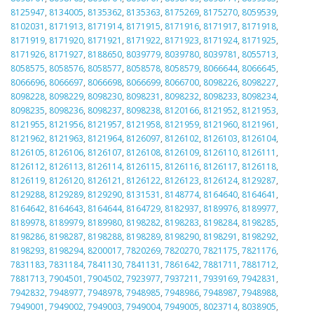
8125947
,
8134005
,
8135362
,
8135363
,
8175269
,
8175270
,
8059539
,
8102031
,
8171913
,
8171914
,
8171915
,
8171916
,
8171917
,
8171918
,
8171919
,
8171920
,
8171921
,
8171922
,
8171923
,
8171924
,
8171925
,
8171926
,
8171927
,
8188650
,
8039779
,
8039780
,
8039781
,
8055713
,
8058575
,
8058576
,
8058577
,
8058578
,
8058579
,
8066644
,
8066645
,
8066696
,
8066697
,
8066698
,
8066699
,
8066700
,
8098226
,
8098227
,
8098228
,
8098229
,
8098230
,
8098231
,
8098232
,
8098233
,
8098234
,
8098235
,
8098236
,
8098237
,
8098238
,
8120166
,
8121952
,
8121953
,
8121955
,
8121956
,
8121957
,
8121958
,
8121959
,
8121960
,
8121961
,
8121962
,
8121963
,
8121964
,
8126097
,
8126102
,
8126103
,
8126104
,
8126105
,
8126106
,
8126107
,
8126108
,
8126109
,
8126110
,
8126111
,
8126112
,
8126113
,
8126114
,
8126115
,
8126116
,
8126117
,
8126118
,
8126119
,
8126120
,
8126121
,
8126122
,
8126123
,
8126124
,
8129287
,
8129288
,
8129289
,
8129290
,
8131531
,
8148774
,
8164640
,
8164641
,
8164642
,
8164643
,
8164644
,
8164729
,
8182937
,
8189976
,
8189977
,
8189978
,
8189979
,
8189980
,
8198282
,
8198283
,
8198284
,
8198285
,
8198286
,
8198287
,
8198288
,
8198289
,
8198290
,
8198291
,
8198292
,
8198293
,
8198294
,
8200017
,
7820269
,
7820270
,
7821175
,
7821176
,
7831183
,
7831184
,
7841130
,
7841131
,
7861642
,
7881711
,
7881712
,
7881713
,
7904501
,
7904502
,
7923977
,
7937211
,
7939169
,
7942831
,
7942832
,
7948977
,
7948978
,
7948985
,
7948986
,
7948987
,
7948988
,
7949001
,
7949002
,
7949003
,
7949004
,
7949005
,
8023714
,
8038905
,