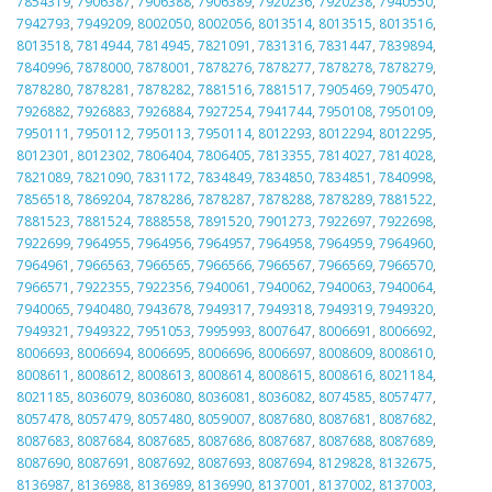
7854319
,
7906387
,
7906388
,
7906389
,
7920236
,
7920238
,
7940550
,
7942793
,
7949209
,
8002050
,
8002056
,
8013514
,
8013515
,
8013516
,
8013518
,
7814944
,
7814945
,
7821091
,
7831316
,
7831447
,
7839894
,
7840996
,
7878000
,
7878001
,
7878276
,
7878277
,
7878278
,
7878279
,
7878280
,
7878281
,
7878282
,
7881516
,
7881517
,
7905469
,
7905470
,
7926882
,
7926883
,
7926884
,
7927254
,
7941744
,
7950108
,
7950109
,
7950111
,
7950112
,
7950113
,
7950114
,
8012293
,
8012294
,
8012295
,
8012301
,
8012302
,
7806404
,
7806405
,
7813355
,
7814027
,
7814028
,
7821089
,
7821090
,
7831172
,
7834849
,
7834850
,
7834851
,
7840998
,
7856518
,
7869204
,
7878286
,
7878287
,
7878288
,
7878289
,
7881522
,
7881523
,
7881524
,
7888558
,
7891520
,
7901273
,
7922697
,
7922698
,
7922699
,
7964955
,
7964956
,
7964957
,
7964958
,
7964959
,
7964960
,
7964961
,
7966563
,
7966565
,
7966566
,
7966567
,
7966569
,
7966570
,
7966571
,
7922355
,
7922356
,
7940061
,
7940062
,
7940063
,
7940064
,
7940065
,
7940480
,
7943678
,
7949317
,
7949318
,
7949319
,
7949320
,
7949321
,
7949322
,
7951053
,
7995993
,
8007647
,
8006691
,
8006692
,
8006693
,
8006694
,
8006695
,
8006696
,
8006697
,
8008609
,
8008610
,
8008611
,
8008612
,
8008613
,
8008614
,
8008615
,
8008616
,
8021184
,
8021185
,
8036079
,
8036080
,
8036081
,
8036082
,
8074585
,
8057477
,
8057478
,
8057479
,
8057480
,
8059007
,
8087680
,
8087681
,
8087682
,
8087683
,
8087684
,
8087685
,
8087686
,
8087687
,
8087688
,
8087689
,
8087690
,
8087691
,
8087692
,
8087693
,
8087694
,
8129828
,
8132675
,
8136987
,
8136988
,
8136989
,
8136990
,
8137001
,
8137002
,
8137003
,