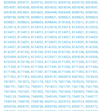
8038906
,
8039731
,
8039732
,
8039733
,
8039738
,
8039739
,
8054585
,
8054587
,
8054588
,
8054590
,
8054592
,
8054594
,
8054596
,
8054597
,
8054599
,
8054601
,
8054602
,
8064448
,
8064449
,
8098783
,
8098785
,
8098788
,
8098790
,
8098819
,
8098821
,
8098823
,
8098825
,
8098829
,
8098831
,
8098833
,
8098836
,
8098840
,
8105438
,
8129312
,
8129313
,
8129314
,
8129315
,
8129316
,
8129318
,
8129319
,
8129320
,
8129326
,
8134011
,
8134012
,
8134013
,
8134014
,
8134015
,
8134021
,
8134022
,
8134023
,
8134024
,
8134025
,
8134026
,
8134027
,
8134028
,
8134029
,
8134030
,
8134031
,
8134032
,
8134033
,
8134034
,
8134035
,
8134036
,
8134037
,
8134038
,
8134039
,
8142303
,
8142304
,
8142305
,
8142306
,
8142307
,
8181342
,
8181343
,
8181344
,
8181345
,
8181346
,
8203908
,
8203909
,
8203910
,
8129312
,
8129317
,
8134024
,
8059549
,
8103038
,
8103039
,
8103199
,
8171933
,
8171934
,
8171935
,
8171936
,
8171937
,
8171938
,
8171939
,
8171940
,
8171941
,
8171942
,
8171943
,
8171944
,
8171945
,
8171946
,
8171947
,
8171948
,
8171949
,
8171950
,
8171951
,
8171952
,
8171953
,
8052953
,
8059147
,
8063879
,
8067852
,
7818539
,
7819071
,
7819072
,
7821178
,
7821179
,
7831796
,
7878330
,
7878331
,
7881751
,
7881752
,
7905971
,
7914013
,
7921797
,
7921798
,
7921799
,
7921800
,
7921801
,
7921802
,
7921803
,
7921804
,
7942859
,
7943128
,
7943129
,
7949094
,
7949095
,
7949169
,
7949170
,
7949176
,
7949177
,
7949194
,
7949195
,
7949196
,
8029152
,
8029153
,
8029154
,
8058765
,
8058766
,
8058767
,
8058768
,
8058769
,
8058770
,
8058771
,
8058772
,