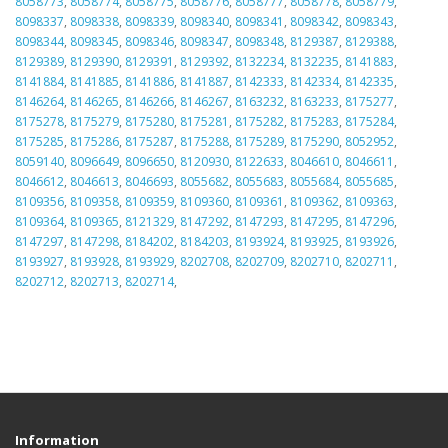
8058773
,
8058774
,
8058775
,
8058776
,
8058777
,
8058778
,
8058779
,
8098337
,
8098338
,
8098339
,
8098340
,
8098341
,
8098342
,
8098343
,
8098344
,
8098345
,
8098346
,
8098347
,
8098348
,
8129387
,
8129388
,
8129389
,
8129390
,
8129391
,
8129392
,
8132234
,
8132235
,
8141883
,
8141884
,
8141885
,
8141886
,
8141887
,
8142333
,
8142334
,
8142335
,
8146264
,
8146265
,
8146266
,
8146267
,
8163232
,
8163233
,
8175277
,
8175278
,
8175279
,
8175280
,
8175281
,
8175282
,
8175283
,
8175284
,
8175285
,
8175286
,
8175287
,
8175288
,
8175289
,
8175290
,
8052952
,
8059140
,
8096649
,
8096650
,
8120930
,
8122633
,
8046610
,
8046611
,
8046612
,
8046613
,
8046693
,
8055682
,
8055683
,
8055684
,
8055685
,
8109356
,
8109358
,
8109359
,
8109360
,
8109361
,
8109362
,
8109363
,
8109364
,
8109365
,
8121329
,
8147292
,
8147293
,
8147295
,
8147296
,
8147297
,
8147298
,
8184202
,
8184203
,
8193924
,
8193925
,
8193926
,
8193927
,
8193928
,
8193929
,
8202708
,
8202709
,
8202710
,
8202711
,
8202712
,
8202713
,
8202714
,
Information