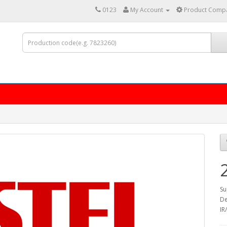
0123
My Account
Product Compa
Su
De
IR