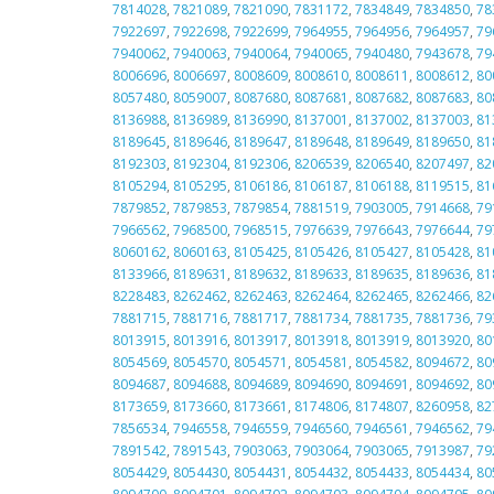
7814028
,
7821089
,
7821090
,
7831172
,
7834849
,
7834850
,
78
7922697
,
7922698
,
7922699
,
7964955
,
7964956
,
7964957
,
79
7940062
,
7940063
,
7940064
,
7940065
,
7940480
,
7943678
,
79
8006696
,
8006697
,
8008609
,
8008610
,
8008611
,
8008612
,
80
8057480
,
8059007
,
8087680
,
8087681
,
8087682
,
8087683
,
80
8136988
,
8136989
,
8136990
,
8137001
,
8137002
,
8137003
,
81
8189645
,
8189646
,
8189647
,
8189648
,
8189649
,
8189650
,
81
8192303
,
8192304
,
8192306
,
8206539
,
8206540
,
8207497
,
82
8105294
,
8105295
,
8106186
,
8106187
,
8106188
,
8119515
,
81
7879852
,
7879853
,
7879854
,
7881519
,
7903005
,
7914668
,
79
7966562
,
7968500
,
7968515
,
7976639
,
7976643
,
7976644
,
79
8060162
,
8060163
,
8105425
,
8105426
,
8105427
,
8105428
,
81
8133966
,
8189631
,
8189632
,
8189633
,
8189635
,
8189636
,
81
8228483
,
8262462
,
8262463
,
8262464
,
8262465
,
8262466
,
82
7881715
,
7881716
,
7881717
,
7881734
,
7881735
,
7881736
,
79
8013915
,
8013916
,
8013917
,
8013918
,
8013919
,
8013920
,
80
8054569
,
8054570
,
8054571
,
8054581
,
8054582
,
8094672
,
80
8094687
,
8094688
,
8094689
,
8094690
,
8094691
,
8094692
,
80
8173659
,
8173660
,
8173661
,
8174806
,
8174807
,
8260958
,
82
7856534
,
7946558
,
7946559
,
7946560
,
7946561
,
7946562
,
79
7891542
,
7891543
,
7903063
,
7903064
,
7903065
,
7913987
,
79
8054429
,
8054430
,
8054431
,
8054432
,
8054433
,
8054434
,
80