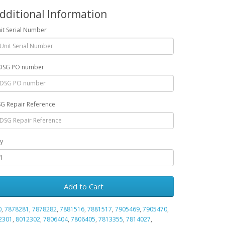
dditional Information
it Serial Number
DSG PO number
G Repair Reference
y
Add to Cart
0
,
7878281
,
7878282
,
7881516
,
7881517
,
7905469
,
7905470
,
2301
,
8012302
,
7806404
,
7806405
,
7813355
,
7814027
,