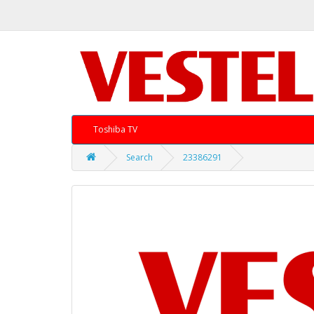
Toshiba TV
Search
23386291