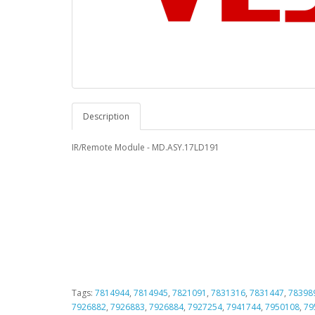
Description
IR/Remote Module - MD.ASY.17LD191
Tags:
7814944
,
7814945
,
7821091
,
7831316
,
7831447
,
78398
7926882
,
7926883
,
7926884
,
7927254
,
7941744
,
7950108
,
79