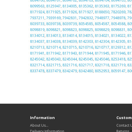
8094700
,
8094701
,
8094702
,
8094703
,
8094704
,
8094705
,
80
8099563
,
8125947
,
8134005
,
8135362
,
8135363
,
8175269
,
81
8171924
,
8171925
,
8171926
,
8171927
,
8188650
,
7820269
,
78
7937211
,
7939169
,
7942831
,
7942832
,
7948977
,
7948978
,
79
8039733
,
8039738
,
8039739
,
8054585
,
8054587
,
8054588
,
80
8098819
,
8098821
,
8098823
,
8098825
,
8098829
,
8098831
,
80
8134012
,
8134013
,
8134014
,
8134015
,
8134021
,
8134022
,
81
8134037
,
8134038
,
8134039
,
8142303
,
8142304
,
8142305
,
81
8210713
,
8210714
,
8210715
,
8210716
,
8210717
,
8129312
,
81
8171941
,
8171942
,
8171943
,
8171944
,
8171945
,
8171946
,
81
8245042
,
8245043
,
8245044
,
8245045
,
8245046
,
8253418
,
82
8321714
,
8321715
,
8321716
,
8321717
,
8321718
,
8321719
,
83
8337478
,
8337479
,
8342479
,
8342480
,
8052953
,
8059147
,
80
Information
Custome
About Us…
Contact 
Delivery Information
Returns