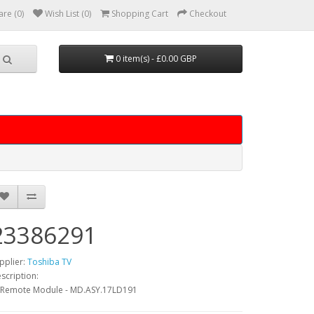
re (0)
Wish List (0)
Shopping Cart
Checkout
0 item(s) - £0.00 GBP
23386291
pplier:
Toshiba TV
scription:
/Remote Module - MD.ASY.17LD191