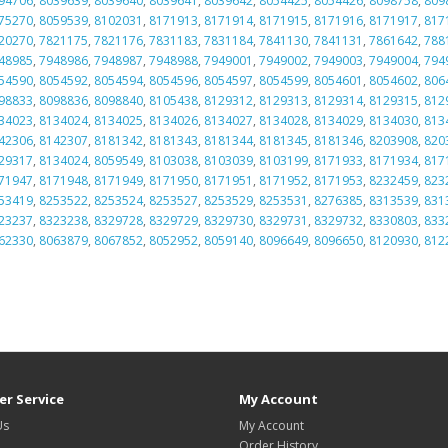
94706
,
8039639
,
8039640
,
8039641
,
8039642
,
8054425
,
8054426
,
8098758
,
809
75270
,
8059539
,
8102031
,
8171913
,
8171914
,
8171915
,
8171916
,
8171917
,
817
20270
,
7821175
,
7821176
,
7831183
,
7831184
,
7841130
,
7841131
,
7861642
,
788
48985
,
7948986
,
7948987
,
7948988
,
7949001
,
7949002
,
7949003
,
7949004
,
794
54590
,
8054592
,
8054594
,
8054596
,
8054597
,
8054599
,
8054601
,
8054602
,
806
98833
,
8098836
,
8098840
,
8105438
,
8129312
,
8129313
,
8129314
,
8129315
,
812
34023
,
8134024
,
8134025
,
8134026
,
8134027
,
8134028
,
8134029
,
8134030
,
813
42306
,
8142307
,
8181342
,
8181343
,
8181344
,
8181345
,
8181346
,
8203908
,
820
29317
,
8134024
,
8059549
,
8103038
,
8103039
,
8103199
,
8171933
,
8171934
,
817
71947
,
8171948
,
8171949
,
8171950
,
8171951
,
8171952
,
8171953
,
8232459
,
823
53419
,
8253522
,
8253524
,
8253527
,
8253529
,
8253531
,
8276385
,
8313539
,
831
23237
,
8323238
,
8329728
,
8329729
,
8329730
,
8329731
,
8329732
,
8330803
,
833
62330
,
8063879
,
8067852
,
8052952
,
8059140
,
8096649
,
8096650
,
8120930
,
812
r Service
My Account
Us
My Account
Order History