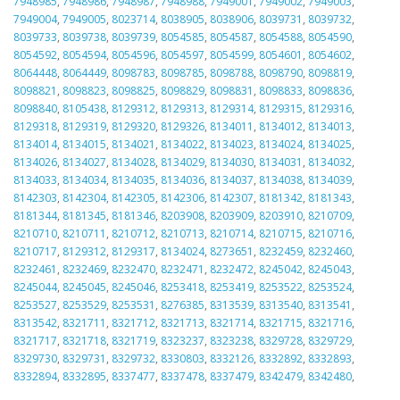
7948985
,
7948986
,
7948987
,
7948988
,
7949001
,
7949002
,
7949003
,
7949004
,
7949005
,
8023714
,
8038905
,
8038906
,
8039731
,
8039732
,
8039733
,
8039738
,
8039739
,
8054585
,
8054587
,
8054588
,
8054590
,
8054592
,
8054594
,
8054596
,
8054597
,
8054599
,
8054601
,
8054602
,
8064448
,
8064449
,
8098783
,
8098785
,
8098788
,
8098790
,
8098819
,
8098821
,
8098823
,
8098825
,
8098829
,
8098831
,
8098833
,
8098836
,
8098840
,
8105438
,
8129312
,
8129313
,
8129314
,
8129315
,
8129316
,
8129318
,
8129319
,
8129320
,
8129326
,
8134011
,
8134012
,
8134013
,
8134014
,
8134015
,
8134021
,
8134022
,
8134023
,
8134024
,
8134025
,
8134026
,
8134027
,
8134028
,
8134029
,
8134030
,
8134031
,
8134032
,
8134033
,
8134034
,
8134035
,
8134036
,
8134037
,
8134038
,
8134039
,
8142303
,
8142304
,
8142305
,
8142306
,
8142307
,
8181342
,
8181343
,
8181344
,
8181345
,
8181346
,
8203908
,
8203909
,
8203910
,
8210709
,
8210710
,
8210711
,
8210712
,
8210713
,
8210714
,
8210715
,
8210716
,
8210717
,
8129312
,
8129317
,
8134024
,
8273651
,
8232459
,
8232460
,
8232461
,
8232469
,
8232470
,
8232471
,
8232472
,
8245042
,
8245043
,
8245044
,
8245045
,
8245046
,
8253418
,
8253419
,
8253522
,
8253524
,
8253527
,
8253529
,
8253531
,
8276385
,
8313539
,
8313540
,
8313541
,
8313542
,
8321711
,
8321712
,
8321713
,
8321714
,
8321715
,
8321716
,
8321717
,
8321718
,
8321719
,
8323237
,
8323238
,
8329728
,
8329729
,
8329730
,
8329731
,
8329732
,
8330803
,
8332126
,
8332892
,
8332893
,
8332894
,
8332895
,
8337477
,
8337478
,
8337479
,
8342479
,
8342480
,