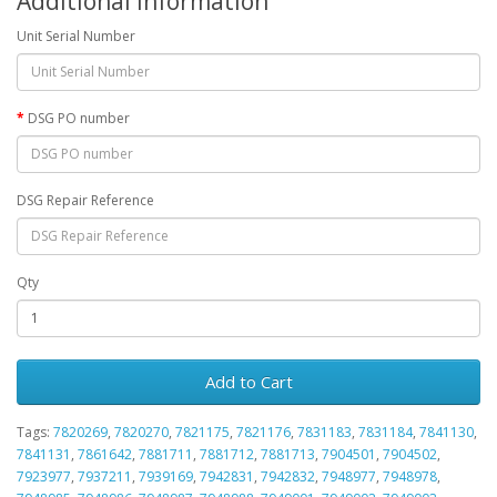
Additional Information
Unit Serial Number
DSG PO number
DSG Repair Reference
Qty
Add to Cart
Tags:
7820269
,
7820270
,
7821175
,
7821176
,
7831183
,
7831184
,
7841130
,
7841131
,
7861642
,
7881711
,
7881712
,
7881713
,
7904501
,
7904502
,
7923977
,
7937211
,
7939169
,
7942831
,
7942832
,
7948977
,
7948978
,