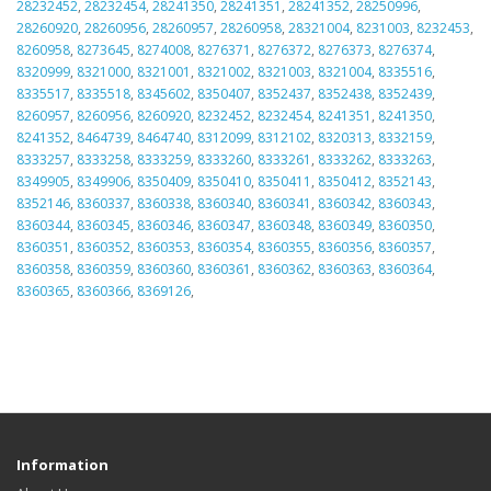
28232452
,
28232454
,
28241350
,
28241351
,
28241352
,
28250996
,
28260920
,
28260956
,
28260957
,
28260958
,
28321004
,
8231003
,
8232453
,
8260958
,
8273645
,
8274008
,
8276371
,
8276372
,
8276373
,
8276374
,
8320999
,
8321000
,
8321001
,
8321002
,
8321003
,
8321004
,
8335516
,
8335517
,
8335518
,
8345602
,
8350407
,
8352437
,
8352438
,
8352439
,
8260957
,
8260956
,
8260920
,
8232452
,
8232454
,
8241351
,
8241350
,
8241352
,
8464739
,
8464740
,
8312099
,
8312102
,
8320313
,
8332159
,
8333257
,
8333258
,
8333259
,
8333260
,
8333261
,
8333262
,
8333263
,
8349905
,
8349906
,
8350409
,
8350410
,
8350411
,
8350412
,
8352143
,
8352146
,
8360337
,
8360338
,
8360340
,
8360341
,
8360342
,
8360343
,
8360344
,
8360345
,
8360346
,
8360347
,
8360348
,
8360349
,
8360350
,
8360351
,
8360352
,
8360353
,
8360354
,
8360355
,
8360356
,
8360357
,
8360358
,
8360359
,
8360360
,
8360361
,
8360362
,
8360363
,
8360364
,
8360365
,
8360366
,
8369126
,
Information