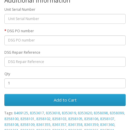
Additional Information
Unit Serial Number
DSG PO number
DSG Repair Reference
Qty
Add to Cart
Tags:
8469125
,
8353617
,
8353618
,
8353619
,
8353620
,
8358098
,
8358099
,
8358100
,
8358101
,
8358102
,
8358103
,
8358105
,
8358106
,
8358107
,
8358108
,
8358109
,
8361355
,
8361357
,
8361358
,
8361359
,
8361360
,