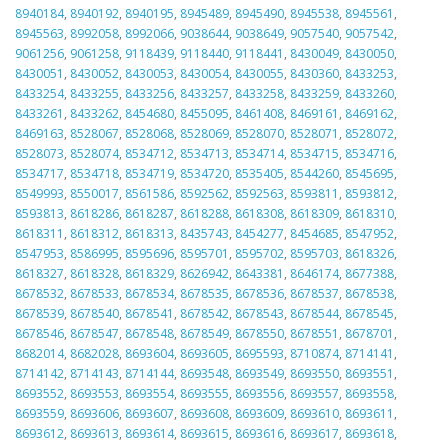
8940184
,
8940192
,
8940195
,
8945489
,
8945490
,
8945538
,
8945561
,
8945563
,
8992058
,
8992066
,
9038644
,
9038649
,
9057540
,
9057542
,
9061256
,
9061258
,
9118439
,
9118440
,
9118441
,
8430049
,
8430050
,
8430051
,
8430052
,
8430053
,
8430054
,
8430055
,
8430360
,
8433253
,
8433254
,
8433255
,
8433256
,
8433257
,
8433258
,
8433259
,
8433260
,
8433261
,
8433262
,
8454680
,
8455095
,
8461408
,
8469161
,
8469162
,
8469163
,
8528067
,
8528068
,
8528069
,
8528070
,
8528071
,
8528072
,
8528073
,
8528074
,
8534712
,
8534713
,
8534714
,
8534715
,
8534716
,
8534717
,
8534718
,
8534719
,
8534720
,
8535405
,
8544260
,
8545695
,
8549993
,
8550017
,
8561586
,
8592562
,
8592563
,
8593811
,
8593812
,
8593813
,
8618286
,
8618287
,
8618288
,
8618308
,
8618309
,
8618310
,
8618311
,
8618312
,
8618313
,
8435743
,
8454277
,
8454685
,
8547952
,
8547953
,
8586995
,
8595696
,
8595701
,
8595702
,
8595703
,
8618326
,
8618327
,
8618328
,
8618329
,
8626942
,
8643381
,
8646174
,
8677388
,
8678532
,
8678533
,
8678534
,
8678535
,
8678536
,
8678537
,
8678538
,
8678539
,
8678540
,
8678541
,
8678542
,
8678543
,
8678544
,
8678545
,
8678546
,
8678547
,
8678548
,
8678549
,
8678550
,
8678551
,
8678701
,
8682014
,
8682028
,
8693604
,
8693605
,
8695593
,
8710874
,
8714141
,
8714142
,
8714143
,
8714144
,
8693548
,
8693549
,
8693550
,
8693551
,
8693552
,
8693553
,
8693554
,
8693555
,
8693556
,
8693557
,
8693558
,
8693559
,
8693606
,
8693607
,
8693608
,
8693609
,
8693610
,
8693611
,
8693612
,
8693613
,
8693614
,
8693615
,
8693616
,
8693617
,
8693618
,