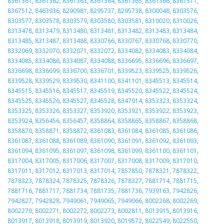
8361361
,
8361362
,
8361363
,
8361364
,
8361365
,
8361366
,
8367511
,
8367512
,
8463936
,
8290981
,
8295737
,
8295738
,
8300048
,
8303576
,
8303577
,
8303578
,
8303579
,
8303580
,
8303581
,
8310020
,
8310026
,
8313478
,
8313479
,
8313480
,
8313481
,
8313482
,
8313483
,
8313484
,
8313485
,
8313487
,
8313488
,
8330766
,
8330767
,
8330768
,
8330770
,
8332069
,
8332070
,
8332071
,
8332072
,
8334082
,
8334083
,
8334084
,
8334085
,
8334086
,
8334087
,
8334088
,
8336695
,
8336696
,
8336697
,
8336698
,
8336699
,
8336700
,
8336701
,
8339523
,
8339525
,
8339526
,
8339528
,
8339529
,
8339530
,
8341100
,
8341101
,
8345513
,
8345514
,
8345515
,
8345516
,
8345517
,
8345519
,
8345520
,
8345522
,
8345524
,
8345525
,
8345526
,
8345527
,
8345528
,
8347014
,
8353323
,
8353324
,
8353325
,
8353326
,
8353327
,
8353920
,
8353921
,
8353922
,
8353923
,
8353924
,
8356456
,
8356457
,
8358864
,
8358865
,
8358867
,
8358868
,
8358870
,
8358871
,
8358872
,
8361083
,
8361084
,
8361085
,
8361086
,
8361087
,
8361088
,
8361089
,
8361090
,
8361091
,
8361092
,
8361093
,
8361094
,
8361095
,
8361097
,
8361098
,
8361099
,
8361100
,
8361101
,
8317004
,
8317005
,
8317006
,
8317007
,
8317008
,
8317009
,
8317010
,
8317011
,
8317012
,
8317013
,
8317014
,
7857850
,
7878321
,
7878322
,
7878323
,
7878324
,
7878325
,
7878326
,
7878327
,
7881714
,
7881715
,
7881716
,
7881717
,
7881734
,
7881735
,
7881736
,
7939163
,
7942826
,
7942827
,
7942828
,
7949061
,
7949065
,
7949066
,
8002268
,
8002269
,
8002270
,
8002271
,
8002272
,
8002273
,
8002811
,
8013915
,
8013916
,
8013917
,
8013918
,
8013919
,
8013920
,
8019572
,
8022549
,
8022550
,