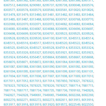
8361361
,
8361362
,
8361363
,
8361364
,
8361365
,
8361366
,
8367511
,
8367512
,
8463936
,
8290981
,
8295737
,
8295738
,
8300048
,
8303576
,
8303577
,
8303578
,
8303579
,
8303580
,
8303581
,
8310020
,
8310026
,
8313478
,
8313479
,
8313480
,
8313481
,
8313482
,
8313483
,
8313484
,
8313485
,
8313487
,
8313488
,
8330766
,
8330767
,
8330768
,
8330770
,
8332069
,
8332070
,
8332071
,
8332072
,
8334082
,
8334083
,
8334084
,
8334085
,
8334086
,
8334087
,
8334088
,
8336695
,
8336696
,
8336697
,
8336698
,
8336699
,
8336700
,
8336701
,
8339523
,
8339525
,
8339526
,
8339528
,
8339529
,
8339530
,
8341100
,
8341101
,
8345513
,
8345514
,
8345515
,
8345516
,
8345517
,
8345519
,
8345520
,
8345522
,
8345524
,
8345525
,
8345526
,
8345527
,
8345528
,
8347014
,
8353323
,
8353324
,
8353325
,
8353326
,
8353327
,
8353920
,
8353921
,
8353922
,
8353923
,
8353924
,
8356456
,
8356457
,
8358864
,
8358865
,
8358867
,
8358868
,
8358870
,
8358871
,
8358872
,
8361083
,
8361084
,
8361085
,
8361086
,
8361087
,
8361088
,
8361089
,
8361090
,
8361091
,
8361092
,
8361093
,
8361094
,
8361095
,
8361097
,
8361098
,
8361099
,
8361100
,
8361101
,
8317004
,
8317005
,
8317006
,
8317007
,
8317008
,
8317009
,
8317010
,
8317011
,
8317012
,
8317013
,
8317014
,
7857850
,
7878321
,
7878322
,
7878323
,
7878324
,
7878325
,
7878326
,
7878327
,
7881714
,
7881715
,
7881716
,
7881717
,
7881734
,
7881735
,
7881736
,
7939163
,
7942826
,
7942827
,
7942828
,
7949061
,
7949065
,
7949066
,
8002268
,
8002269
,
8002270
,
8002271
,
8002272
,
8002273
,
8002811
,
8013915
,
8013916
,
8013917
,
8013918
,
8013919
,
8013920
,
8019572
,
8022549
,
8022550
,