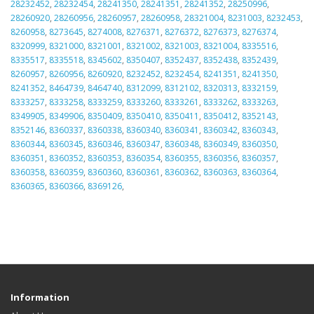
28232452
,
28232454
,
28241350
,
28241351
,
28241352
,
28250996
,
28260920
,
28260956
,
28260957
,
28260958
,
28321004
,
8231003
,
8232453
,
8260958
,
8273645
,
8274008
,
8276371
,
8276372
,
8276373
,
8276374
,
8320999
,
8321000
,
8321001
,
8321002
,
8321003
,
8321004
,
8335516
,
8335517
,
8335518
,
8345602
,
8350407
,
8352437
,
8352438
,
8352439
,
8260957
,
8260956
,
8260920
,
8232452
,
8232454
,
8241351
,
8241350
,
8241352
,
8464739
,
8464740
,
8312099
,
8312102
,
8320313
,
8332159
,
8333257
,
8333258
,
8333259
,
8333260
,
8333261
,
8333262
,
8333263
,
8349905
,
8349906
,
8350409
,
8350410
,
8350411
,
8350412
,
8352143
,
8352146
,
8360337
,
8360338
,
8360340
,
8360341
,
8360342
,
8360343
,
8360344
,
8360345
,
8360346
,
8360347
,
8360348
,
8360349
,
8360350
,
8360351
,
8360352
,
8360353
,
8360354
,
8360355
,
8360356
,
8360357
,
8360358
,
8360359
,
8360360
,
8360361
,
8360362
,
8360363
,
8360364
,
8360365
,
8360366
,
8369126
,
Information