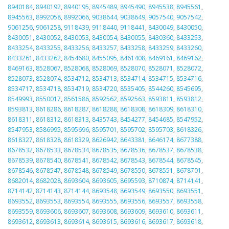
8940184
,
8940192
,
8940195
,
8945489
,
8945490
,
8945538
,
8945561
,
8945563
,
8992058
,
8992066
,
9038644
,
9038649
,
9057540
,
9057542
,
9061256
,
9061258
,
9118439
,
9118440
,
9118441
,
8430049
,
8430050
,
8430051
,
8430052
,
8430053
,
8430054
,
8430055
,
8430360
,
8433253
,
8433254
,
8433255
,
8433256
,
8433257
,
8433258
,
8433259
,
8433260
,
8433261
,
8433262
,
8454680
,
8455095
,
8461408
,
8469161
,
8469162
,
8469163
,
8528067
,
8528068
,
8528069
,
8528070
,
8528071
,
8528072
,
8528073
,
8528074
,
8534712
,
8534713
,
8534714
,
8534715
,
8534716
,
8534717
,
8534718
,
8534719
,
8534720
,
8535405
,
8544260
,
8545695
,
8549993
,
8550017
,
8561586
,
8592562
,
8592563
,
8593811
,
8593812
,
8593813
,
8618286
,
8618287
,
8618288
,
8618308
,
8618309
,
8618310
,
8618311
,
8618312
,
8618313
,
8435743
,
8454277
,
8454685
,
8547952
,
8547953
,
8586995
,
8595696
,
8595701
,
8595702
,
8595703
,
8618326
,
8618327
,
8618328
,
8618329
,
8626942
,
8643381
,
8646174
,
8677388
,
8678532
,
8678533
,
8678534
,
8678535
,
8678536
,
8678537
,
8678538
,
8678539
,
8678540
,
8678541
,
8678542
,
8678543
,
8678544
,
8678545
,
8678546
,
8678547
,
8678548
,
8678549
,
8678550
,
8678551
,
8678701
,
8682014
,
8682028
,
8693604
,
8693605
,
8695593
,
8710874
,
8714141
,
8714142
,
8714143
,
8714144
,
8693548
,
8693549
,
8693550
,
8693551
,
8693552
,
8693553
,
8693554
,
8693555
,
8693556
,
8693557
,
8693558
,
8693559
,
8693606
,
8693607
,
8693608
,
8693609
,
8693610
,
8693611
,
8693612
,
8693613
,
8693614
,
8693615
,
8693616
,
8693617
,
8693618
,