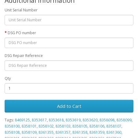
Additional Information
Unit Serial Number
DSG PO number
DSG Repair Reference
Qty
Add to Cart
Tags:
8469125
,
8353617
,
8353618
,
8353619
,
8353620
,
8358098
,
8358099
,
8358100
,
8358101
,
8358102
,
8358103
,
8358105
,
8358106
,
8358107
,
8358108
,
8358109
,
8361355
,
8361357
,
8361358
,
8361359
,
8361360
,