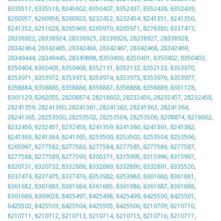
8335517
,
8335518
,
8345602
,
8350407
,
8352437
,
8352438
,
8352439
,
8260957
,
8260956
,
8260920
,
8232452
,
8232454
,
8241351
,
8241350
,
8241352
,
8251628
,
8265969
,
8265970
,
8265971
,
8276380
,
8337473
,
28338923
,
28338924
,
28338925
,
28338926
,
28338927
,
28338928
,
28342464
,
28342465
,
28342466
,
28342467
,
28342468
,
28342469
,
28349444
,
28349445
,
28349898
,
8350400
,
8350401
,
8350402
,
8350403
,
8350404
,
8350405
,
8350406
,
8352131
,
8352132
,
8352133
,
8353970
,
8353971
,
8353972
,
8353973
,
8353974
,
8353975
,
8353976
,
8353977
,
8358884
,
8358885
,
8358886
,
8358887
,
8358888
,
8358889
,
8361128
,
8361129
,
8362055
,
28208874
,
28218602
,
28232456
,
28232457
,
28232458
,
28241359
,
28241360
,
28241361
,
28241362
,
28241363
,
28241364
,
28241365
,
28253500
,
28253502
,
28253504
,
28253506
,
8208874
,
8218602
,
8232456
,
8232457
,
8232458
,
8241359
,
8241360
,
8241361
,
8241362
,
8241363
,
8241364
,
8241365
,
8253500
,
8253502
,
8253504
,
8253506
,
8265997
,
8277582
,
8277583
,
8277584
,
8277585
,
8277586
,
8277587
,
8277588
,
8277589
,
8277590
,
8306371
,
8315995
,
8315996
,
8315997
,
8320731
,
8320732
,
8332888
,
8332889
,
8332890
,
8332891
,
8335520
,
8337474
,
8337475
,
8337476
,
8353982
,
8353983
,
8361680
,
8361681
,
8361682
,
8361683
,
8361684
,
8361685
,
8361686
,
8361687
,
8361688
,
8361689
,
8369028
,
8425497
,
8425498
,
8425499
,
8425500
,
8425501
,
8425502
,
8425503
,
8425504
,
8425505
,
8425506
,
8210709
,
8210710
,
8210711
,
8210712
,
8210713
,
8210714
,
8210715
,
8210716
,
8210717
,