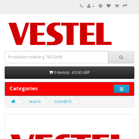
0 item(s) - £0.00 GBP
Categories
Search
23494876