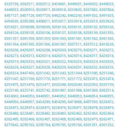
8325736
,
8362511
,
8362512
,
8434661
,
8449031
,
8449032
,
8449033
,
8449033
,
8500916
,
8500917
,
8500918
,
8359835
,
8367883
,
8367884
,
8457727
,
8457728
,
8457729
,
8462242
,
8462243
,
8491632
,
8491633
,
8494565
,
8385388
,
8408611
,
8353617
,
8353618
,
8353619
,
8353620
,
8353621
,
8358098
,
8358099
,
8358100
,
8358101
,
8358102
,
8358103
,
8358104
,
8358105
,
8358106
,
8358107
,
8358108
,
8358109
,
8361355
,
8361357
,
8361358
,
8361359
,
8361360
,
8361361
,
8361362
,
8361363
,
8361364
,
8361365
,
8361366
,
8361367
,
8367511
,
8367512
,
8416526
,
8426266
,
8426267
,
8426268
,
8426269
,
8426270
,
8426271
,
8426272
,
8426273
,
8426313
,
8426314
,
8426315
,
8426316
,
8426317
,
8426318
,
8426319
,
8426320
,
8426321
,
8426322
,
8426323
,
8426324
,
8426325
,
8426326
,
8426327
,
8426328
,
8426329
,
8426331
,
8426332
,
8426333
,
8426334
,
8447490
,
8251042
,
8251043
,
8251044
,
8251045
,
8251046
,
8251047
,
8251769
,
8251770
,
8251771
,
8251772
,
8253473
,
8253474
,
8253475
,
8253476
,
8253477
,
8302048
,
8302049
,
8302050
,
8325739
,
8325740
,
8325741
,
8325742
,
8361067
,
8361068
,
8361069
,
8362514
,
8434663
,
8446950
,
8446951
,
8446952
,
8446953
,
8446954
,
8446955
,
8446956
,
8446957
,
8454289
,
8454290
,
8474968
,
8497393
,
8228472
,
8228473
,
8228474
,
8228475
,
8228476
,
8228477
,
8228478
,
8228479
,
8228480
,
8228481
,
8228482
,
8228483
,
8262462
,
8262463
,
8262464
,
8262465
,
8262466
,
8262467
,
8262468
,
8262469
,
8262470
,
8262471
,
8275842
,
8295763
,
8295764
,
8295765
,
8295766
,
8301351
,
8301352
,