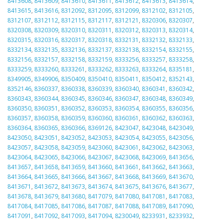
8413608
,
8413609
,
8413610
,
8413611
,
8413612
,
8413613
,
8413614
,
8413615
,
8413616
,
8312092
,
8312095
,
8312099
,
8312102
,
8312105
,
8312107
,
8312112
,
8312115
,
8312117
,
8312121
,
8320306
,
8320307
,
8320308
,
8320309
,
8320310
,
8320311
,
8320312
,
8320313
,
8320314
,
8320315
,
8320316
,
8320317
,
8320318
,
8332131
,
8332132
,
8332133
,
8332134
,
8332135
,
8332136
,
8332137
,
8332138
,
8332154
,
8332155
,
8332156
,
8332157
,
8332158
,
8332159
,
8333256
,
8333257
,
8333258
,
8333259
,
8333260
,
8333261
,
8333262
,
8333263
,
8333264
,
8335181
,
8349905
,
8349906
,
8350409
,
8350410
,
8350411
,
8350412
,
8352143
,
8352146
,
8360337
,
8360338
,
8360339
,
8360340
,
8360341
,
8360342
,
8360343
,
8360344
,
8360345
,
8360346
,
8360347
,
8360348
,
8360349
,
8360350
,
8360351
,
8360352
,
8360353
,
8360354
,
8360355
,
8360356
,
8360357
,
8360358
,
8360359
,
8360360
,
8360361
,
8360362
,
8360363
,
8360364
,
8360365
,
8360366
,
8369126
,
8423047
,
8423048
,
8423049
,
8423050
,
8423051
,
8423052
,
8423053
,
8423054
,
8423055
,
8423056
,
8423057
,
8423058
,
8423059
,
8423060
,
8423061
,
8423062
,
8423063
,
8423064
,
8423065
,
8423066
,
8423067
,
8423068
,
8423069
,
8413656
,
8413657
,
8413658
,
8413659
,
8413660
,
8413661
,
8413662
,
8413663
,
8413664
,
8413665
,
8413666
,
8413667
,
8413668
,
8413669
,
8413670
,
8413671
,
8413672
,
8413673
,
8413674
,
8413675
,
8413676
,
8413677
,
8413678
,
8413679
,
8413680
,
8417079
,
8417080
,
8417081
,
8417083
,
8417084
,
8417085
,
8417086
,
8417087
,
8417088
,
8417089
,
8417090
,
8417091
,
8417092
,
8417093
,
8417094
,
8230049
,
8233931
,
8233932
,