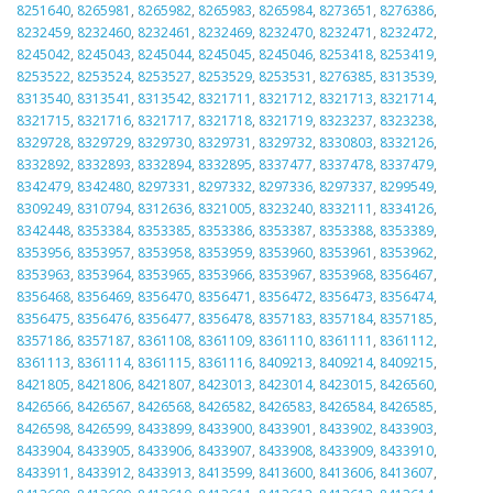
8251640
,
8265981
,
8265982
,
8265983
,
8265984
,
8273651
,
8276386
,
8232459
,
8232460
,
8232461
,
8232469
,
8232470
,
8232471
,
8232472
,
8245042
,
8245043
,
8245044
,
8245045
,
8245046
,
8253418
,
8253419
,
8253522
,
8253524
,
8253527
,
8253529
,
8253531
,
8276385
,
8313539
,
8313540
,
8313541
,
8313542
,
8321711
,
8321712
,
8321713
,
8321714
,
8321715
,
8321716
,
8321717
,
8321718
,
8321719
,
8323237
,
8323238
,
8329728
,
8329729
,
8329730
,
8329731
,
8329732
,
8330803
,
8332126
,
8332892
,
8332893
,
8332894
,
8332895
,
8337477
,
8337478
,
8337479
,
8342479
,
8342480
,
8297331
,
8297332
,
8297336
,
8297337
,
8299549
,
8309249
,
8310794
,
8312636
,
8321005
,
8323240
,
8332111
,
8334126
,
8342448
,
8353384
,
8353385
,
8353386
,
8353387
,
8353388
,
8353389
,
8353956
,
8353957
,
8353958
,
8353959
,
8353960
,
8353961
,
8353962
,
8353963
,
8353964
,
8353965
,
8353966
,
8353967
,
8353968
,
8356467
,
8356468
,
8356469
,
8356470
,
8356471
,
8356472
,
8356473
,
8356474
,
8356475
,
8356476
,
8356477
,
8356478
,
8357183
,
8357184
,
8357185
,
8357186
,
8357187
,
8361108
,
8361109
,
8361110
,
8361111
,
8361112
,
8361113
,
8361114
,
8361115
,
8361116
,
8409213
,
8409214
,
8409215
,
8421805
,
8421806
,
8421807
,
8423013
,
8423014
,
8423015
,
8426560
,
8426566
,
8426567
,
8426568
,
8426582
,
8426583
,
8426584
,
8426585
,
8426598
,
8426599
,
8433899
,
8433900
,
8433901
,
8433902
,
8433903
,
8433904
,
8433905
,
8433906
,
8433907
,
8433908
,
8433909
,
8433910
,
8433911
,
8433912
,
8433913
,
8413599
,
8413600
,
8413606
,
8413607
,