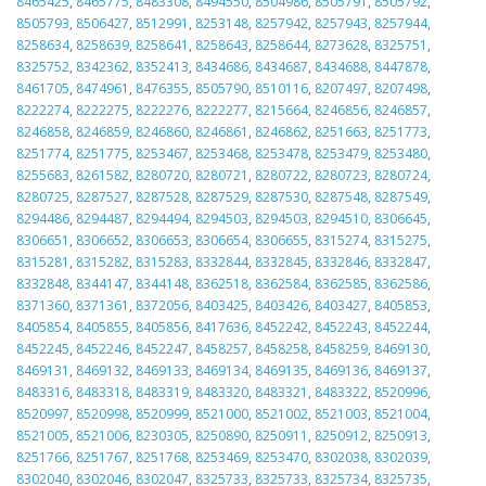
8465425
,
8465775
,
8483308
,
8494550
,
8504986
,
8505791
,
8505792
,
8505793
,
8506427
,
8512991
,
8253148
,
8257942
,
8257943
,
8257944
,
8258634
,
8258639
,
8258641
,
8258643
,
8258644
,
8273628
,
8325751
,
8325752
,
8342362
,
8352413
,
8434686
,
8434687
,
8434688
,
8447878
,
8461705
,
8474961
,
8476355
,
8505790
,
8510116
,
8207497
,
8207498
,
8222274
,
8222275
,
8222276
,
8222277
,
8215664
,
8246856
,
8246857
,
8246858
,
8246859
,
8246860
,
8246861
,
8246862
,
8251663
,
8251773
,
8251774
,
8251775
,
8253467
,
8253468
,
8253478
,
8253479
,
8253480
,
8255683
,
8261582
,
8280720
,
8280721
,
8280722
,
8280723
,
8280724
,
8280725
,
8287527
,
8287528
,
8287529
,
8287530
,
8287548
,
8287549
,
8294486
,
8294487
,
8294494
,
8294503
,
8294503
,
8294510
,
8306645
,
8306651
,
8306652
,
8306653
,
8306654
,
8306655
,
8315274
,
8315275
,
8315281
,
8315282
,
8315283
,
8332844
,
8332845
,
8332846
,
8332847
,
8332848
,
8344147
,
8344148
,
8362518
,
8362584
,
8362585
,
8362586
,
8371360
,
8371361
,
8372056
,
8403425
,
8403426
,
8403427
,
8405853
,
8405854
,
8405855
,
8405856
,
8417636
,
8452242
,
8452243
,
8452244
,
8452245
,
8452246
,
8452247
,
8458257
,
8458258
,
8458259
,
8469130
,
8469131
,
8469132
,
8469133
,
8469134
,
8469135
,
8469136
,
8469137
,
8483316
,
8483318
,
8483319
,
8483320
,
8483321
,
8483322
,
8520996
,
8520997
,
8520998
,
8520999
,
8521000
,
8521002
,
8521003
,
8521004
,
8521005
,
8521006
,
8230305
,
8250890
,
8250911
,
8250912
,
8250913
,
8251766
,
8251767
,
8251768
,
8253469
,
8253470
,
8302038
,
8302039
,
8302040
,
8302046
,
8302047
,
8325733
,
8325733
,
8325734
,
8325735
,