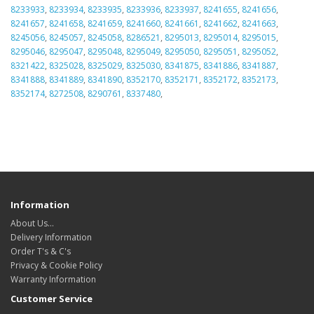
8233933
,
8233934
,
8233935
,
8233936
,
8233937
,
8241655
,
8241656
,
8241657
,
8241658
,
8241659
,
8241660
,
8241661
,
8241662
,
8241663
,
8245056
,
8245057
,
8245058
,
8286521
,
8295013
,
8295014
,
8295015
,
8295046
,
8295047
,
8295048
,
8295049
,
8295050
,
8295051
,
8295052
,
8321422
,
8325028
,
8325029
,
8325030
,
8341875
,
8341886
,
8341887
,
8341888
,
8341889
,
8341890
,
8352170
,
8352171
,
8352172
,
8352173
,
8352174
,
8272508
,
8290761
,
8337480
,
Information
About Us…
Delivery Information
Order T's & C's
Privacy & Cookie Policy
Warranty Information
Customer Service