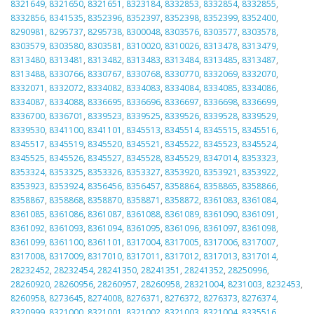
8321649
,
8321650
,
8321651
,
8323184
,
8332853
,
8332854
,
8332855
,
8332856
,
8341535
,
8352396
,
8352397
,
8352398
,
8352399
,
8352400
,
8290981
,
8295737
,
8295738
,
8300048
,
8303576
,
8303577
,
8303578
,
8303579
,
8303580
,
8303581
,
8310020
,
8310026
,
8313478
,
8313479
,
8313480
,
8313481
,
8313482
,
8313483
,
8313484
,
8313485
,
8313487
,
8313488
,
8330766
,
8330767
,
8330768
,
8330770
,
8332069
,
8332070
,
8332071
,
8332072
,
8334082
,
8334083
,
8334084
,
8334085
,
8334086
,
8334087
,
8334088
,
8336695
,
8336696
,
8336697
,
8336698
,
8336699
,
8336700
,
8336701
,
8339523
,
8339525
,
8339526
,
8339528
,
8339529
,
8339530
,
8341100
,
8341101
,
8345513
,
8345514
,
8345515
,
8345516
,
8345517
,
8345519
,
8345520
,
8345521
,
8345522
,
8345523
,
8345524
,
8345525
,
8345526
,
8345527
,
8345528
,
8345529
,
8347014
,
8353323
,
8353324
,
8353325
,
8353326
,
8353327
,
8353920
,
8353921
,
8353922
,
8353923
,
8353924
,
8356456
,
8356457
,
8358864
,
8358865
,
8358866
,
8358867
,
8358868
,
8358870
,
8358871
,
8358872
,
8361083
,
8361084
,
8361085
,
8361086
,
8361087
,
8361088
,
8361089
,
8361090
,
8361091
,
8361092
,
8361093
,
8361094
,
8361095
,
8361096
,
8361097
,
8361098
,
8361099
,
8361100
,
8361101
,
8317004
,
8317005
,
8317006
,
8317007
,
8317008
,
8317009
,
8317010
,
8317011
,
8317012
,
8317013
,
8317014
,
28232452
,
28232454
,
28241350
,
28241351
,
28241352
,
28250996
,
28260920
,
28260956
,
28260957
,
28260958
,
28321004
,
8231003
,
8232453
,
8260958
,
8273645
,
8274008
,
8276371
,
8276372
,
8276373
,
8276374
,
8320999
,
8321000
,
8321001
,
8321002
,
8321003
,
8321004
,
8335516
,