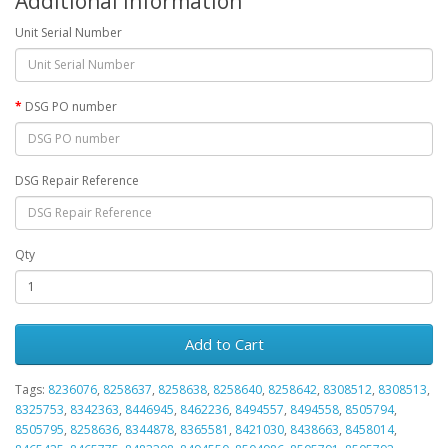
Additional Information
Unit Serial Number
DSG PO number
DSG Repair Reference
Qty
Add to Cart
Tags:
8236076
,
8258637
,
8258638
,
8258640
,
8258642
,
8308512
,
8308513
,
8325753
,
8342363
,
8446945
,
8462236
,
8494557
,
8494558
,
8505794
,
8505795
,
8258636
,
8344878
,
8365581
,
8421030
,
8438663
,
8458014
,