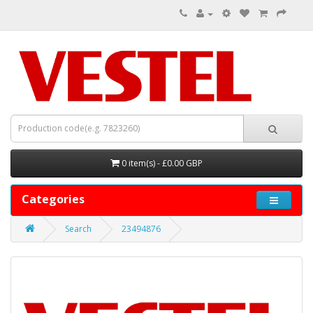
0 item(s) - £0.00 GBP
Categories
Search
23494876