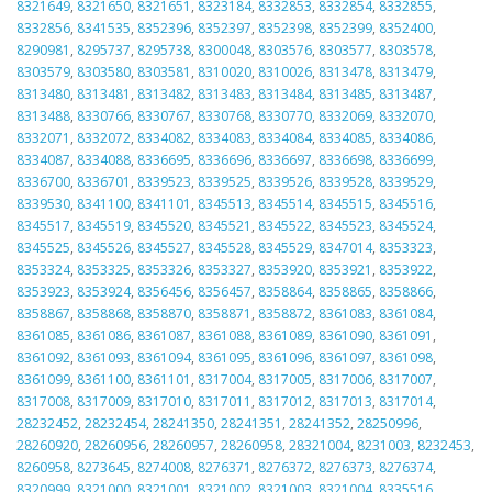
8321649
,
8321650
,
8321651
,
8323184
,
8332853
,
8332854
,
8332855
,
8332856
,
8341535
,
8352396
,
8352397
,
8352398
,
8352399
,
8352400
,
8290981
,
8295737
,
8295738
,
8300048
,
8303576
,
8303577
,
8303578
,
8303579
,
8303580
,
8303581
,
8310020
,
8310026
,
8313478
,
8313479
,
8313480
,
8313481
,
8313482
,
8313483
,
8313484
,
8313485
,
8313487
,
8313488
,
8330766
,
8330767
,
8330768
,
8330770
,
8332069
,
8332070
,
8332071
,
8332072
,
8334082
,
8334083
,
8334084
,
8334085
,
8334086
,
8334087
,
8334088
,
8336695
,
8336696
,
8336697
,
8336698
,
8336699
,
8336700
,
8336701
,
8339523
,
8339525
,
8339526
,
8339528
,
8339529
,
8339530
,
8341100
,
8341101
,
8345513
,
8345514
,
8345515
,
8345516
,
8345517
,
8345519
,
8345520
,
8345521
,
8345522
,
8345523
,
8345524
,
8345525
,
8345526
,
8345527
,
8345528
,
8345529
,
8347014
,
8353323
,
8353324
,
8353325
,
8353326
,
8353327
,
8353920
,
8353921
,
8353922
,
8353923
,
8353924
,
8356456
,
8356457
,
8358864
,
8358865
,
8358866
,
8358867
,
8358868
,
8358870
,
8358871
,
8358872
,
8361083
,
8361084
,
8361085
,
8361086
,
8361087
,
8361088
,
8361089
,
8361090
,
8361091
,
8361092
,
8361093
,
8361094
,
8361095
,
8361096
,
8361097
,
8361098
,
8361099
,
8361100
,
8361101
,
8317004
,
8317005
,
8317006
,
8317007
,
8317008
,
8317009
,
8317010
,
8317011
,
8317012
,
8317013
,
8317014
,
28232452
,
28232454
,
28241350
,
28241351
,
28241352
,
28250996
,
28260920
,
28260956
,
28260957
,
28260958
,
28321004
,
8231003
,
8232453
,
8260958
,
8273645
,
8274008
,
8276371
,
8276372
,
8276373
,
8276374
,
8320999
,
8321000
,
8321001
,
8321002
,
8321003
,
8321004
,
8335516
,