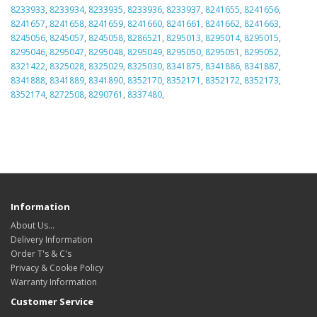
8233933
,
8233934
,
8233935
,
8233936
,
8233937
,
8241655
,
8241656
,
8241657
,
8241658
,
8241659
,
8241660
,
8241661
,
8241662
,
8241663
,
8245056
,
8245057
,
8245058
,
8286521
,
8295013
,
8295014
,
8295015
,
8295046
,
8295047
,
8295048
,
8295049
,
8295050
,
8295051
,
8295052
,
8321422
,
8325028
,
8325029
,
8325030
,
8341875
,
8341886
,
8341887
,
8341888
,
8341889
,
8341890
,
8352170
,
8352171
,
8352172
,
8352173
,
8352174
,
8272508
,
8290761
,
8337480
,
Information
About Us…
Delivery Information
Order T's & C's
Privacy & Cookie Policy
Warranty Information
Customer Service