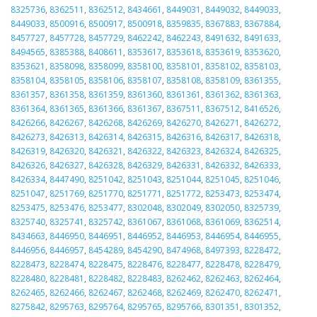
8325736
,
8362511
,
8362512
,
8434661
,
8449031
,
8449032
,
8449033
,
8449033
,
8500916
,
8500917
,
8500918
,
8359835
,
8367883
,
8367884
,
8457727
,
8457728
,
8457729
,
8462242
,
8462243
,
8491632
,
8491633
,
8494565
,
8385388
,
8408611
,
8353617
,
8353618
,
8353619
,
8353620
,
8353621
,
8358098
,
8358099
,
8358100
,
8358101
,
8358102
,
8358103
,
8358104
,
8358105
,
8358106
,
8358107
,
8358108
,
8358109
,
8361355
,
8361357
,
8361358
,
8361359
,
8361360
,
8361361
,
8361362
,
8361363
,
8361364
,
8361365
,
8361366
,
8361367
,
8367511
,
8367512
,
8416526
,
8426266
,
8426267
,
8426268
,
8426269
,
8426270
,
8426271
,
8426272
,
8426273
,
8426313
,
8426314
,
8426315
,
8426316
,
8426317
,
8426318
,
8426319
,
8426320
,
8426321
,
8426322
,
8426323
,
8426324
,
8426325
,
8426326
,
8426327
,
8426328
,
8426329
,
8426331
,
8426332
,
8426333
,
8426334
,
8447490
,
8251042
,
8251043
,
8251044
,
8251045
,
8251046
,
8251047
,
8251769
,
8251770
,
8251771
,
8251772
,
8253473
,
8253474
,
8253475
,
8253476
,
8253477
,
8302048
,
8302049
,
8302050
,
8325739
,
8325740
,
8325741
,
8325742
,
8361067
,
8361068
,
8361069
,
8362514
,
8434663
,
8446950
,
8446951
,
8446952
,
8446953
,
8446954
,
8446955
,
8446956
,
8446957
,
8454289
,
8454290
,
8474968
,
8497393
,
8228472
,
8228473
,
8228474
,
8228475
,
8228476
,
8228477
,
8228478
,
8228479
,
8228480
,
8228481
,
8228482
,
8228483
,
8262462
,
8262463
,
8262464
,
8262465
,
8262466
,
8262467
,
8262468
,
8262469
,
8262470
,
8262471
,
8275842
,
8295763
,
8295764
,
8295765
,
8295766
,
8301351
,
8301352
,