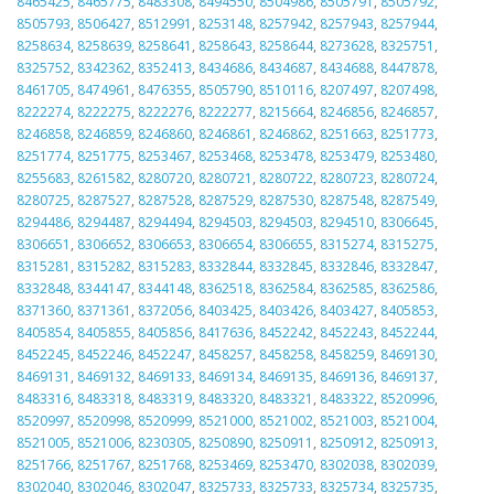
8465425
,
8465775
,
8483308
,
8494550
,
8504986
,
8505791
,
8505792
,
8505793
,
8506427
,
8512991
,
8253148
,
8257942
,
8257943
,
8257944
,
8258634
,
8258639
,
8258641
,
8258643
,
8258644
,
8273628
,
8325751
,
8325752
,
8342362
,
8352413
,
8434686
,
8434687
,
8434688
,
8447878
,
8461705
,
8474961
,
8476355
,
8505790
,
8510116
,
8207497
,
8207498
,
8222274
,
8222275
,
8222276
,
8222277
,
8215664
,
8246856
,
8246857
,
8246858
,
8246859
,
8246860
,
8246861
,
8246862
,
8251663
,
8251773
,
8251774
,
8251775
,
8253467
,
8253468
,
8253478
,
8253479
,
8253480
,
8255683
,
8261582
,
8280720
,
8280721
,
8280722
,
8280723
,
8280724
,
8280725
,
8287527
,
8287528
,
8287529
,
8287530
,
8287548
,
8287549
,
8294486
,
8294487
,
8294494
,
8294503
,
8294503
,
8294510
,
8306645
,
8306651
,
8306652
,
8306653
,
8306654
,
8306655
,
8315274
,
8315275
,
8315281
,
8315282
,
8315283
,
8332844
,
8332845
,
8332846
,
8332847
,
8332848
,
8344147
,
8344148
,
8362518
,
8362584
,
8362585
,
8362586
,
8371360
,
8371361
,
8372056
,
8403425
,
8403426
,
8403427
,
8405853
,
8405854
,
8405855
,
8405856
,
8417636
,
8452242
,
8452243
,
8452244
,
8452245
,
8452246
,
8452247
,
8458257
,
8458258
,
8458259
,
8469130
,
8469131
,
8469132
,
8469133
,
8469134
,
8469135
,
8469136
,
8469137
,
8483316
,
8483318
,
8483319
,
8483320
,
8483321
,
8483322
,
8520996
,
8520997
,
8520998
,
8520999
,
8521000
,
8521002
,
8521003
,
8521004
,
8521005
,
8521006
,
8230305
,
8250890
,
8250911
,
8250912
,
8250913
,
8251766
,
8251767
,
8251768
,
8253469
,
8253470
,
8302038
,
8302039
,
8302040
,
8302046
,
8302047
,
8325733
,
8325733
,
8325734
,
8325735
,