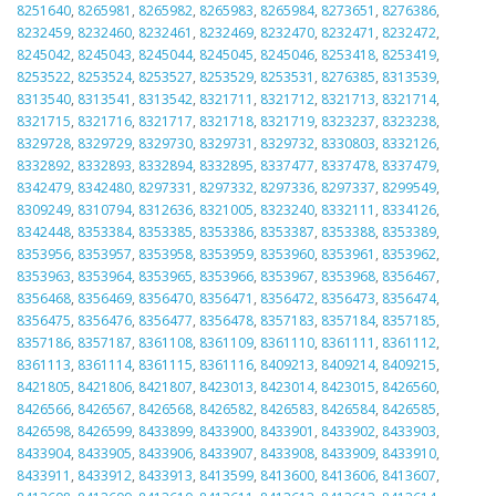
8251640
,
8265981
,
8265982
,
8265983
,
8265984
,
8273651
,
8276386
,
8232459
,
8232460
,
8232461
,
8232469
,
8232470
,
8232471
,
8232472
,
8245042
,
8245043
,
8245044
,
8245045
,
8245046
,
8253418
,
8253419
,
8253522
,
8253524
,
8253527
,
8253529
,
8253531
,
8276385
,
8313539
,
8313540
,
8313541
,
8313542
,
8321711
,
8321712
,
8321713
,
8321714
,
8321715
,
8321716
,
8321717
,
8321718
,
8321719
,
8323237
,
8323238
,
8329728
,
8329729
,
8329730
,
8329731
,
8329732
,
8330803
,
8332126
,
8332892
,
8332893
,
8332894
,
8332895
,
8337477
,
8337478
,
8337479
,
8342479
,
8342480
,
8297331
,
8297332
,
8297336
,
8297337
,
8299549
,
8309249
,
8310794
,
8312636
,
8321005
,
8323240
,
8332111
,
8334126
,
8342448
,
8353384
,
8353385
,
8353386
,
8353387
,
8353388
,
8353389
,
8353956
,
8353957
,
8353958
,
8353959
,
8353960
,
8353961
,
8353962
,
8353963
,
8353964
,
8353965
,
8353966
,
8353967
,
8353968
,
8356467
,
8356468
,
8356469
,
8356470
,
8356471
,
8356472
,
8356473
,
8356474
,
8356475
,
8356476
,
8356477
,
8356478
,
8357183
,
8357184
,
8357185
,
8357186
,
8357187
,
8361108
,
8361109
,
8361110
,
8361111
,
8361112
,
8361113
,
8361114
,
8361115
,
8361116
,
8409213
,
8409214
,
8409215
,
8421805
,
8421806
,
8421807
,
8423013
,
8423014
,
8423015
,
8426560
,
8426566
,
8426567
,
8426568
,
8426582
,
8426583
,
8426584
,
8426585
,
8426598
,
8426599
,
8433899
,
8433900
,
8433901
,
8433902
,
8433903
,
8433904
,
8433905
,
8433906
,
8433907
,
8433908
,
8433909
,
8433910
,
8433911
,
8433912
,
8433913
,
8413599
,
8413600
,
8413606
,
8413607
,