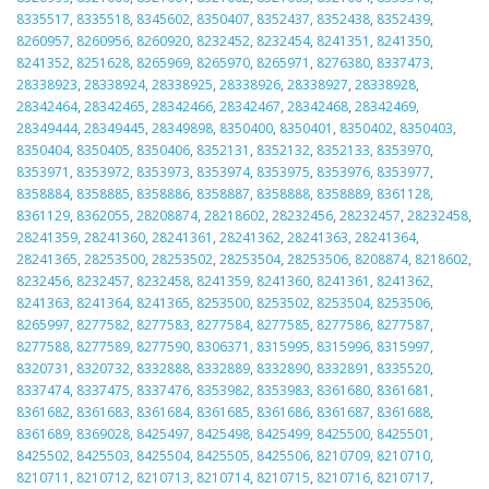
8335517
,
8335518
,
8345602
,
8350407
,
8352437
,
8352438
,
8352439
,
8260957
,
8260956
,
8260920
,
8232452
,
8232454
,
8241351
,
8241350
,
8241352
,
8251628
,
8265969
,
8265970
,
8265971
,
8276380
,
8337473
,
28338923
,
28338924
,
28338925
,
28338926
,
28338927
,
28338928
,
28342464
,
28342465
,
28342466
,
28342467
,
28342468
,
28342469
,
28349444
,
28349445
,
28349898
,
8350400
,
8350401
,
8350402
,
8350403
,
8350404
,
8350405
,
8350406
,
8352131
,
8352132
,
8352133
,
8353970
,
8353971
,
8353972
,
8353973
,
8353974
,
8353975
,
8353976
,
8353977
,
8358884
,
8358885
,
8358886
,
8358887
,
8358888
,
8358889
,
8361128
,
8361129
,
8362055
,
28208874
,
28218602
,
28232456
,
28232457
,
28232458
,
28241359
,
28241360
,
28241361
,
28241362
,
28241363
,
28241364
,
28241365
,
28253500
,
28253502
,
28253504
,
28253506
,
8208874
,
8218602
,
8232456
,
8232457
,
8232458
,
8241359
,
8241360
,
8241361
,
8241362
,
8241363
,
8241364
,
8241365
,
8253500
,
8253502
,
8253504
,
8253506
,
8265997
,
8277582
,
8277583
,
8277584
,
8277585
,
8277586
,
8277587
,
8277588
,
8277589
,
8277590
,
8306371
,
8315995
,
8315996
,
8315997
,
8320731
,
8320732
,
8332888
,
8332889
,
8332890
,
8332891
,
8335520
,
8337474
,
8337475
,
8337476
,
8353982
,
8353983
,
8361680
,
8361681
,
8361682
,
8361683
,
8361684
,
8361685
,
8361686
,
8361687
,
8361688
,
8361689
,
8369028
,
8425497
,
8425498
,
8425499
,
8425500
,
8425501
,
8425502
,
8425503
,
8425504
,
8425505
,
8425506
,
8210709
,
8210710
,
8210711
,
8210712
,
8210713
,
8210714
,
8210715
,
8210716
,
8210717
,