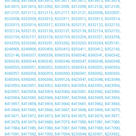
8413608
,
8413609
,
8413610
,
8413611
,
8413612
,
8413613
,
8413614
,
8413615
,
8413616
,
8312092
,
8312095
,
8312099
,
8312102
,
8312105
,
8312107
,
8312112
,
8312115
,
8312117
,
8312121
,
8320306
,
8320307
,
8320308
,
8320309
,
8320310
,
8320311
,
8320312
,
8320313
,
8320314
,
8320315
,
8320316
,
8320317
,
8320318
,
8332131
,
8332132
,
8332133
,
8332134
,
8332135
,
8332136
,
8332137
,
8332138
,
8332154
,
8332155
,
8332156
,
8332157
,
8332158
,
8332159
,
8333256
,
8333257
,
8333258
,
8333259
,
8333260
,
8333261
,
8333262
,
8333263
,
8333264
,
8335181
,
8349905
,
8349906
,
8350409
,
8350410
,
8350411
,
8350412
,
8352143
,
8352146
,
8360337
,
8360338
,
8360339
,
8360340
,
8360341
,
8360342
,
8360343
,
8360344
,
8360345
,
8360346
,
8360347
,
8360348
,
8360349
,
8360350
,
8360351
,
8360352
,
8360353
,
8360354
,
8360355
,
8360356
,
8360357
,
8360358
,
8360359
,
8360360
,
8360361
,
8360362
,
8360363
,
8360364
,
8360365
,
8360366
,
8369126
,
8423047
,
8423048
,
8423049
,
8423050
,
8423051
,
8423052
,
8423053
,
8423054
,
8423055
,
8423056
,
8423057
,
8423058
,
8423059
,
8423060
,
8423061
,
8423062
,
8423063
,
8423064
,
8423065
,
8423066
,
8423067
,
8423068
,
8423069
,
8413656
,
8413657
,
8413658
,
8413659
,
8413660
,
8413661
,
8413662
,
8413663
,
8413664
,
8413665
,
8413666
,
8413667
,
8413668
,
8413669
,
8413670
,
8413671
,
8413672
,
8413673
,
8413674
,
8413675
,
8413676
,
8413677
,
8413678
,
8413679
,
8413680
,
8417079
,
8417080
,
8417081
,
8417083
,
8417084
,
8417085
,
8417086
,
8417087
,
8417088
,
8417089
,
8417090
,
8417091
,
8417092
,
8417093
,
8417094
,
8230049
,
8233931
,
8233932
,