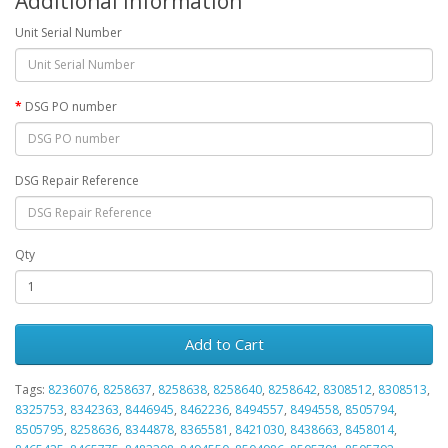
Additional Information
Unit Serial Number
DSG PO number
DSG Repair Reference
Qty
Add to Cart
Tags:
8236076
,
8258637
,
8258638
,
8258640
,
8258642
,
8308512
,
8308513
,
8325753
,
8342363
,
8446945
,
8462236
,
8494557
,
8494558
,
8505794
,
8505795
,
8258636
,
8344878
,
8365581
,
8421030
,
8438663
,
8458014
,