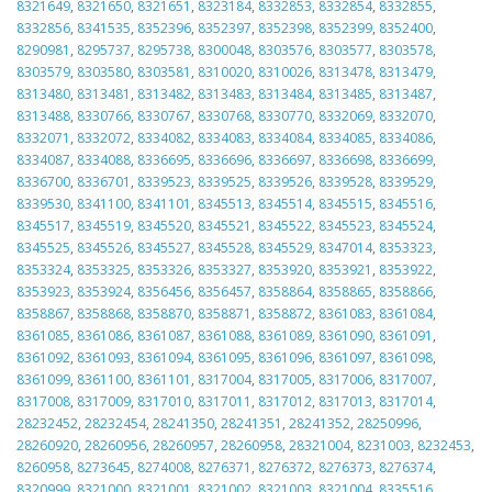
8321649
,
8321650
,
8321651
,
8323184
,
8332853
,
8332854
,
8332855
,
8332856
,
8341535
,
8352396
,
8352397
,
8352398
,
8352399
,
8352400
,
8290981
,
8295737
,
8295738
,
8300048
,
8303576
,
8303577
,
8303578
,
8303579
,
8303580
,
8303581
,
8310020
,
8310026
,
8313478
,
8313479
,
8313480
,
8313481
,
8313482
,
8313483
,
8313484
,
8313485
,
8313487
,
8313488
,
8330766
,
8330767
,
8330768
,
8330770
,
8332069
,
8332070
,
8332071
,
8332072
,
8334082
,
8334083
,
8334084
,
8334085
,
8334086
,
8334087
,
8334088
,
8336695
,
8336696
,
8336697
,
8336698
,
8336699
,
8336700
,
8336701
,
8339523
,
8339525
,
8339526
,
8339528
,
8339529
,
8339530
,
8341100
,
8341101
,
8345513
,
8345514
,
8345515
,
8345516
,
8345517
,
8345519
,
8345520
,
8345521
,
8345522
,
8345523
,
8345524
,
8345525
,
8345526
,
8345527
,
8345528
,
8345529
,
8347014
,
8353323
,
8353324
,
8353325
,
8353326
,
8353327
,
8353920
,
8353921
,
8353922
,
8353923
,
8353924
,
8356456
,
8356457
,
8358864
,
8358865
,
8358866
,
8358867
,
8358868
,
8358870
,
8358871
,
8358872
,
8361083
,
8361084
,
8361085
,
8361086
,
8361087
,
8361088
,
8361089
,
8361090
,
8361091
,
8361092
,
8361093
,
8361094
,
8361095
,
8361096
,
8361097
,
8361098
,
8361099
,
8361100
,
8361101
,
8317004
,
8317005
,
8317006
,
8317007
,
8317008
,
8317009
,
8317010
,
8317011
,
8317012
,
8317013
,
8317014
,
28232452
,
28232454
,
28241350
,
28241351
,
28241352
,
28250996
,
28260920
,
28260956
,
28260957
,
28260958
,
28321004
,
8231003
,
8232453
,
8260958
,
8273645
,
8274008
,
8276371
,
8276372
,
8276373
,
8276374
,
8320999
,
8321000
,
8321001
,
8321002
,
8321003
,
8321004
,
8335516
,