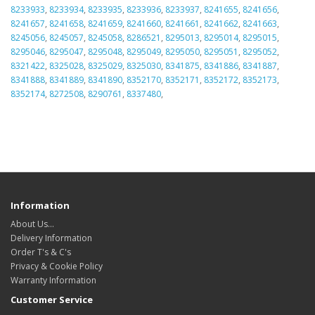
8233933
,
8233934
,
8233935
,
8233936
,
8233937
,
8241655
,
8241656
,
8241657
,
8241658
,
8241659
,
8241660
,
8241661
,
8241662
,
8241663
,
8245056
,
8245057
,
8245058
,
8286521
,
8295013
,
8295014
,
8295015
,
8295046
,
8295047
,
8295048
,
8295049
,
8295050
,
8295051
,
8295052
,
8321422
,
8325028
,
8325029
,
8325030
,
8341875
,
8341886
,
8341887
,
8341888
,
8341889
,
8341890
,
8352170
,
8352171
,
8352172
,
8352173
,
8352174
,
8272508
,
8290761
,
8337480
,
Information
About Us…
Delivery Information
Order T's & C's
Privacy & Cookie Policy
Warranty Information
Customer Service