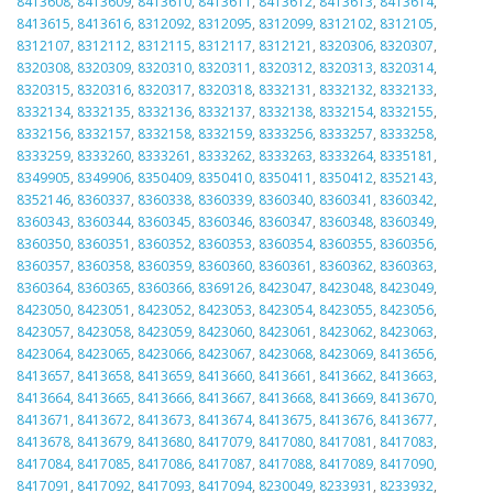
8413608
,
8413609
,
8413610
,
8413611
,
8413612
,
8413613
,
8413614
,
8413615
,
8413616
,
8312092
,
8312095
,
8312099
,
8312102
,
8312105
,
8312107
,
8312112
,
8312115
,
8312117
,
8312121
,
8320306
,
8320307
,
8320308
,
8320309
,
8320310
,
8320311
,
8320312
,
8320313
,
8320314
,
8320315
,
8320316
,
8320317
,
8320318
,
8332131
,
8332132
,
8332133
,
8332134
,
8332135
,
8332136
,
8332137
,
8332138
,
8332154
,
8332155
,
8332156
,
8332157
,
8332158
,
8332159
,
8333256
,
8333257
,
8333258
,
8333259
,
8333260
,
8333261
,
8333262
,
8333263
,
8333264
,
8335181
,
8349905
,
8349906
,
8350409
,
8350410
,
8350411
,
8350412
,
8352143
,
8352146
,
8360337
,
8360338
,
8360339
,
8360340
,
8360341
,
8360342
,
8360343
,
8360344
,
8360345
,
8360346
,
8360347
,
8360348
,
8360349
,
8360350
,
8360351
,
8360352
,
8360353
,
8360354
,
8360355
,
8360356
,
8360357
,
8360358
,
8360359
,
8360360
,
8360361
,
8360362
,
8360363
,
8360364
,
8360365
,
8360366
,
8369126
,
8423047
,
8423048
,
8423049
,
8423050
,
8423051
,
8423052
,
8423053
,
8423054
,
8423055
,
8423056
,
8423057
,
8423058
,
8423059
,
8423060
,
8423061
,
8423062
,
8423063
,
8423064
,
8423065
,
8423066
,
8423067
,
8423068
,
8423069
,
8413656
,
8413657
,
8413658
,
8413659
,
8413660
,
8413661
,
8413662
,
8413663
,
8413664
,
8413665
,
8413666
,
8413667
,
8413668
,
8413669
,
8413670
,
8413671
,
8413672
,
8413673
,
8413674
,
8413675
,
8413676
,
8413677
,
8413678
,
8413679
,
8413680
,
8417079
,
8417080
,
8417081
,
8417083
,
8417084
,
8417085
,
8417086
,
8417087
,
8417088
,
8417089
,
8417090
,
8417091
,
8417092
,
8417093
,
8417094
,
8230049
,
8233931
,
8233932
,