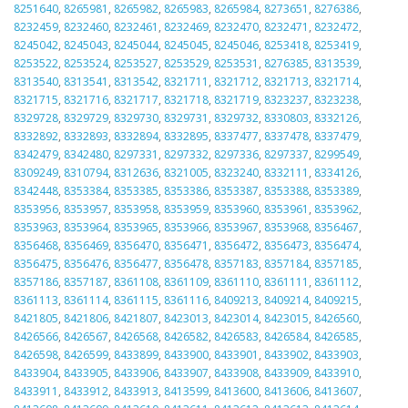
8251640
,
8265981
,
8265982
,
8265983
,
8265984
,
8273651
,
8276386
,
8232459
,
8232460
,
8232461
,
8232469
,
8232470
,
8232471
,
8232472
,
8245042
,
8245043
,
8245044
,
8245045
,
8245046
,
8253418
,
8253419
,
8253522
,
8253524
,
8253527
,
8253529
,
8253531
,
8276385
,
8313539
,
8313540
,
8313541
,
8313542
,
8321711
,
8321712
,
8321713
,
8321714
,
8321715
,
8321716
,
8321717
,
8321718
,
8321719
,
8323237
,
8323238
,
8329728
,
8329729
,
8329730
,
8329731
,
8329732
,
8330803
,
8332126
,
8332892
,
8332893
,
8332894
,
8332895
,
8337477
,
8337478
,
8337479
,
8342479
,
8342480
,
8297331
,
8297332
,
8297336
,
8297337
,
8299549
,
8309249
,
8310794
,
8312636
,
8321005
,
8323240
,
8332111
,
8334126
,
8342448
,
8353384
,
8353385
,
8353386
,
8353387
,
8353388
,
8353389
,
8353956
,
8353957
,
8353958
,
8353959
,
8353960
,
8353961
,
8353962
,
8353963
,
8353964
,
8353965
,
8353966
,
8353967
,
8353968
,
8356467
,
8356468
,
8356469
,
8356470
,
8356471
,
8356472
,
8356473
,
8356474
,
8356475
,
8356476
,
8356477
,
8356478
,
8357183
,
8357184
,
8357185
,
8357186
,
8357187
,
8361108
,
8361109
,
8361110
,
8361111
,
8361112
,
8361113
,
8361114
,
8361115
,
8361116
,
8409213
,
8409214
,
8409215
,
8421805
,
8421806
,
8421807
,
8423013
,
8423014
,
8423015
,
8426560
,
8426566
,
8426567
,
8426568
,
8426582
,
8426583
,
8426584
,
8426585
,
8426598
,
8426599
,
8433899
,
8433900
,
8433901
,
8433902
,
8433903
,
8433904
,
8433905
,
8433906
,
8433907
,
8433908
,
8433909
,
8433910
,
8433911
,
8433912
,
8433913
,
8413599
,
8413600
,
8413606
,
8413607
,