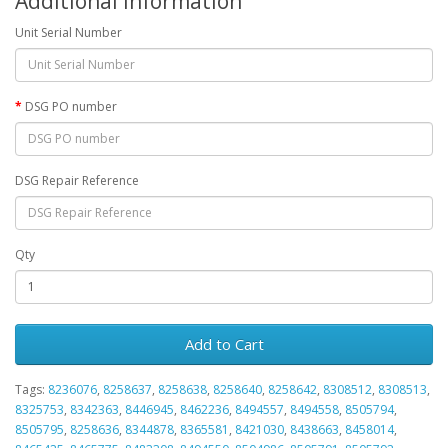
Additional Information
Unit Serial Number
DSG PO number
DSG Repair Reference
Qty
Add to Cart
Tags:
8236076
,
8258637
,
8258638
,
8258640
,
8258642
,
8308512
,
8308513
,
8325753
,
8342363
,
8446945
,
8462236
,
8494557
,
8494558
,
8505794
,
8505795
,
8258636
,
8344878
,
8365581
,
8421030
,
8438663
,
8458014
,