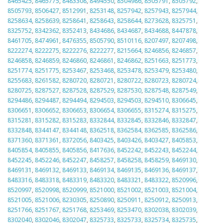
8465425
,
8465775
,
8483308
,
8494550
,
8504986
,
8505791
,
8505792
,
8505793
,
8506427
,
8512991
,
8253148
,
8257942
,
8257943
,
8257944
,
8258634
,
8258639
,
8258641
,
8258643
,
8258644
,
8273628
,
8325751
,
8325752
,
8342362
,
8352413
,
8434686
,
8434687
,
8434688
,
8447878
,
8461705
,
8474961
,
8476355
,
8505790
,
8510116
,
8207497
,
8207498
,
8222274
,
8222275
,
8222276
,
8222277
,
8215664
,
8246856
,
8246857
,
8246858
,
8246859
,
8246860
,
8246861
,
8246862
,
8251663
,
8251773
,
8251774
,
8251775
,
8253467
,
8253468
,
8253478
,
8253479
,
8253480
,
8255683
,
8261582
,
8280720
,
8280721
,
8280722
,
8280723
,
8280724
,
8280725
,
8287527
,
8287528
,
8287529
,
8287530
,
8287548
,
8287549
,
8294486
,
8294487
,
8294494
,
8294503
,
8294503
,
8294510
,
8306645
,
8306651
,
8306652
,
8306653
,
8306654
,
8306655
,
8315274
,
8315275
,
8315281
,
8315282
,
8315283
,
8332844
,
8332845
,
8332846
,
8332847
,
8332848
,
8344147
,
8344148
,
8362518
,
8362584
,
8362585
,
8362586
,
8371360
,
8371361
,
8372056
,
8403425
,
8403426
,
8403427
,
8405853
,
8405854
,
8405855
,
8405856
,
8417636
,
8452242
,
8452243
,
8452244
,
8452245
,
8452246
,
8452247
,
8458257
,
8458258
,
8458259
,
8469130
,
8469131
,
8469132
,
8469133
,
8469134
,
8469135
,
8469136
,
8469137
,
8483316
,
8483318
,
8483319
,
8483320
,
8483321
,
8483322
,
8520996
,
8520997
,
8520998
,
8520999
,
8521000
,
8521002
,
8521003
,
8521004
,
8521005
,
8521006
,
8230305
,
8250890
,
8250911
,
8250912
,
8250913
,
8251766
,
8251767
,
8251768
,
8253469
,
8253470
,
8302038
,
8302039
,
8302040
,
8302046
,
8302047
,
8325733
,
8325733
,
8325734
,
8325735
,