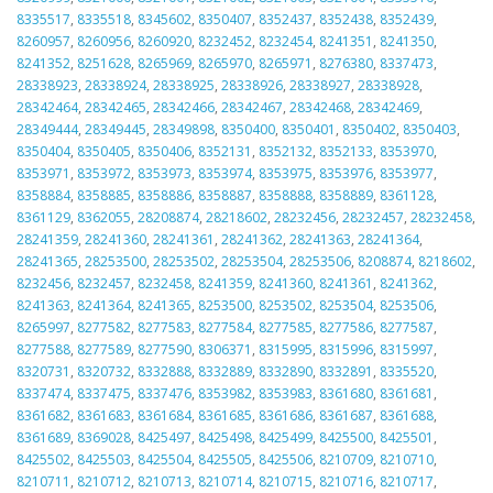
8335517
,
8335518
,
8345602
,
8350407
,
8352437
,
8352438
,
8352439
,
8260957
,
8260956
,
8260920
,
8232452
,
8232454
,
8241351
,
8241350
,
8241352
,
8251628
,
8265969
,
8265970
,
8265971
,
8276380
,
8337473
,
28338923
,
28338924
,
28338925
,
28338926
,
28338927
,
28338928
,
28342464
,
28342465
,
28342466
,
28342467
,
28342468
,
28342469
,
28349444
,
28349445
,
28349898
,
8350400
,
8350401
,
8350402
,
8350403
,
8350404
,
8350405
,
8350406
,
8352131
,
8352132
,
8352133
,
8353970
,
8353971
,
8353972
,
8353973
,
8353974
,
8353975
,
8353976
,
8353977
,
8358884
,
8358885
,
8358886
,
8358887
,
8358888
,
8358889
,
8361128
,
8361129
,
8362055
,
28208874
,
28218602
,
28232456
,
28232457
,
28232458
,
28241359
,
28241360
,
28241361
,
28241362
,
28241363
,
28241364
,
28241365
,
28253500
,
28253502
,
28253504
,
28253506
,
8208874
,
8218602
,
8232456
,
8232457
,
8232458
,
8241359
,
8241360
,
8241361
,
8241362
,
8241363
,
8241364
,
8241365
,
8253500
,
8253502
,
8253504
,
8253506
,
8265997
,
8277582
,
8277583
,
8277584
,
8277585
,
8277586
,
8277587
,
8277588
,
8277589
,
8277590
,
8306371
,
8315995
,
8315996
,
8315997
,
8320731
,
8320732
,
8332888
,
8332889
,
8332890
,
8332891
,
8335520
,
8337474
,
8337475
,
8337476
,
8353982
,
8353983
,
8361680
,
8361681
,
8361682
,
8361683
,
8361684
,
8361685
,
8361686
,
8361687
,
8361688
,
8361689
,
8369028
,
8425497
,
8425498
,
8425499
,
8425500
,
8425501
,
8425502
,
8425503
,
8425504
,
8425505
,
8425506
,
8210709
,
8210710
,
8210711
,
8210712
,
8210713
,
8210714
,
8210715
,
8210716
,
8210717
,