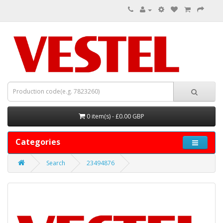
0 item(s) - £0.00 GBP
Categories
Search
23494876