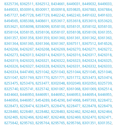
8325736
,
8362511
,
8362512
,
8434661
,
8449031
,
8449032
,
8449033
,
8449033
,
8500916
,
8500917
,
8500918
,
8359835
,
8367883
,
8367884
,
8457727
,
8457728
,
8457729
,
8462242
,
8462243
,
8491632
,
8491633
,
8494565
,
8385388
,
8408611
,
8353617
,
8353618
,
8353619
,
8353620
,
8353621
,
8358098
,
8358099
,
8358100
,
8358101
,
8358102
,
8358103
,
8358104
,
8358105
,
8358106
,
8358107
,
8358108
,
8358109
,
8361355
,
8361357
,
8361358
,
8361359
,
8361360
,
8361361
,
8361362
,
8361363
,
8361364
,
8361365
,
8361366
,
8361367
,
8367511
,
8367512
,
8416526
,
8426266
,
8426267
,
8426268
,
8426269
,
8426270
,
8426271
,
8426272
,
8426273
,
8426313
,
8426314
,
8426315
,
8426316
,
8426317
,
8426318
,
8426319
,
8426320
,
8426321
,
8426322
,
8426323
,
8426324
,
8426325
,
8426326
,
8426327
,
8426328
,
8426329
,
8426331
,
8426332
,
8426333
,
8426334
,
8447490
,
8251042
,
8251043
,
8251044
,
8251045
,
8251046
,
8251047
,
8251769
,
8251770
,
8251771
,
8251772
,
8253473
,
8253474
,
8253475
,
8253476
,
8253477
,
8302048
,
8302049
,
8302050
,
8325739
,
8325740
,
8325741
,
8325742
,
8361067
,
8361068
,
8361069
,
8362514
,
8434663
,
8446950
,
8446951
,
8446952
,
8446953
,
8446954
,
8446955
,
8446956
,
8446957
,
8454289
,
8454290
,
8474968
,
8497393
,
8228472
,
8228473
,
8228474
,
8228475
,
8228476
,
8228477
,
8228478
,
8228479
,
8228480
,
8228481
,
8228482
,
8228483
,
8262462
,
8262463
,
8262464
,
8262465
,
8262466
,
8262467
,
8262468
,
8262469
,
8262470
,
8262471
,
8275842
,
8295763
,
8295764
,
8295765
,
8295766
,
8301351
,
8301352
,