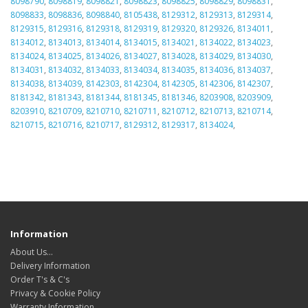
8098790
,
8098819
,
8098821
,
8098823
,
8098825
,
8098829
,
8098831
,
8098833
,
8098836
,
8098840
,
8105438
,
8129312
,
8129313
,
8129314
,
8129315
,
8129316
,
8129318
,
8129319
,
8129320
,
8129326
,
8134011
,
8134012
,
8134013
,
8134014
,
8134015
,
8134021
,
8134022
,
8134023
,
8134024
,
8134025
,
8134026
,
8134027
,
8134028
,
8134029
,
8134030
,
8134031
,
8134032
,
8134033
,
8134034
,
8134035
,
8134036
,
8134037
,
8134038
,
8134039
,
8142303
,
8142304
,
8142305
,
8142306
,
8142307
,
8181342
,
8181343
,
8181344
,
8181345
,
8181346
,
8203908
,
8203909
,
8203910
,
8210709
,
8210710
,
8210711
,
8210712
,
8210713
,
8210714
,
8210715
,
8210716
,
8210717
,
8129312
,
8129317
,
8134024
,
Information
About Us…
Delivery Information
Order T's & C's
Privacy & Cookie Policy
Warranty Information