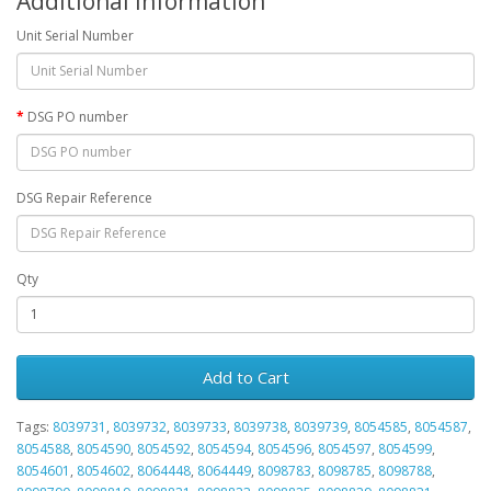
Additional Information
Unit Serial Number
DSG PO number
DSG Repair Reference
Qty
Add to Cart
Tags:
8039731
,
8039732
,
8039733
,
8039738
,
8039739
,
8054585
,
8054587
,
8054588
,
8054590
,
8054592
,
8054594
,
8054596
,
8054597
,
8054599
,
8054601
,
8054602
,
8064448
,
8064449
,
8098783
,
8098785
,
8098788
,