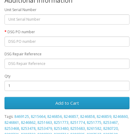
Additional Information
Unit Serial Number
DSG PO number
DSG Repair Reference
Qty
Add to Cart
Tags:
8469125
,
8215664
,
8246856
,
8246857
,
8246858
,
8246859
,
8246860
,
8246861
,
8246862
,
8251663
,
8251773
,
8251774
,
8251775
,
8253467
,
8253468
,
8253478
,
8253479
,
8253480
,
8255683
,
8261582
,
8280720
,