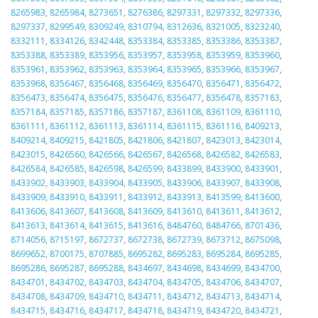
8265983
,
8265984
,
8273651
,
8276386
,
8297331
,
8297332
,
8297336
,
8297337
,
8299549
,
8309249
,
8310794
,
8312636
,
8321005
,
8323240
,
8332111
,
8334126
,
8342448
,
8353384
,
8353385
,
8353386
,
8353387
,
8353388
,
8353389
,
8353956
,
8353957
,
8353958
,
8353959
,
8353960
,
8353961
,
8353962
,
8353963
,
8353964
,
8353965
,
8353966
,
8353967
,
8353968
,
8356467
,
8356468
,
8356469
,
8356470
,
8356471
,
8356472
,
8356473
,
8356474
,
8356475
,
8356476
,
8356477
,
8356478
,
8357183
,
8357184
,
8357185
,
8357186
,
8357187
,
8361108
,
8361109
,
8361110
,
8361111
,
8361112
,
8361113
,
8361114
,
8361115
,
8361116
,
8409213
,
8409214
,
8409215
,
8421805
,
8421806
,
8421807
,
8423013
,
8423014
,
8423015
,
8426560
,
8426566
,
8426567
,
8426568
,
8426582
,
8426583
,
8426584
,
8426585
,
8426598
,
8426599
,
8433899
,
8433900
,
8433901
,
8433902
,
8433903
,
8433904
,
8433905
,
8433906
,
8433907
,
8433908
,
8433909
,
8433910
,
8433911
,
8433912
,
8433913
,
8413599
,
8413600
,
8413606
,
8413607
,
8413608
,
8413609
,
8413610
,
8413611
,
8413612
,
8413613
,
8413614
,
8413615
,
8413616
,
8484760
,
8484766
,
8701436
,
8714056
,
8715197
,
8672737
,
8672738
,
8672739
,
8673712
,
8675098
,
8699652
,
8700175
,
8707885
,
8695282
,
8695283
,
8695284
,
8695285
,
8695286
,
8695287
,
8695288
,
8434697
,
8434698
,
8434699
,
8434700
,
8434701
,
8434702
,
8434703
,
8434704
,
8434705
,
8434706
,
8434707
,
8434708
,
8434709
,
8434710
,
8434711
,
8434712
,
8434713
,
8434714
,
8434715
,
8434716
,
8434717
,
8434718
,
8434719
,
8434720
,
8434721
,