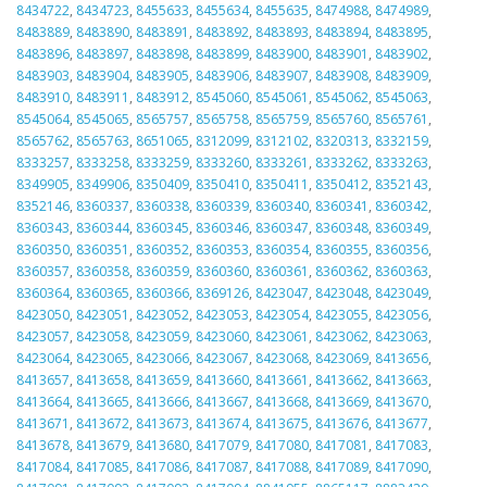
8434722
,
8434723
,
8455633
,
8455634
,
8455635
,
8474988
,
8474989
,
8483889
,
8483890
,
8483891
,
8483892
,
8483893
,
8483894
,
8483895
,
8483896
,
8483897
,
8483898
,
8483899
,
8483900
,
8483901
,
8483902
,
8483903
,
8483904
,
8483905
,
8483906
,
8483907
,
8483908
,
8483909
,
8483910
,
8483911
,
8483912
,
8545060
,
8545061
,
8545062
,
8545063
,
8545064
,
8545065
,
8565757
,
8565758
,
8565759
,
8565760
,
8565761
,
8565762
,
8565763
,
8651065
,
8312099
,
8312102
,
8320313
,
8332159
,
8333257
,
8333258
,
8333259
,
8333260
,
8333261
,
8333262
,
8333263
,
8349905
,
8349906
,
8350409
,
8350410
,
8350411
,
8350412
,
8352143
,
8352146
,
8360337
,
8360338
,
8360339
,
8360340
,
8360341
,
8360342
,
8360343
,
8360344
,
8360345
,
8360346
,
8360347
,
8360348
,
8360349
,
8360350
,
8360351
,
8360352
,
8360353
,
8360354
,
8360355
,
8360356
,
8360357
,
8360358
,
8360359
,
8360360
,
8360361
,
8360362
,
8360363
,
8360364
,
8360365
,
8360366
,
8369126
,
8423047
,
8423048
,
8423049
,
8423050
,
8423051
,
8423052
,
8423053
,
8423054
,
8423055
,
8423056
,
8423057
,
8423058
,
8423059
,
8423060
,
8423061
,
8423062
,
8423063
,
8423064
,
8423065
,
8423066
,
8423067
,
8423068
,
8423069
,
8413656
,
8413657
,
8413658
,
8413659
,
8413660
,
8413661
,
8413662
,
8413663
,
8413664
,
8413665
,
8413666
,
8413667
,
8413668
,
8413669
,
8413670
,
8413671
,
8413672
,
8413673
,
8413674
,
8413675
,
8413676
,
8413677
,
8413678
,
8413679
,
8413680
,
8417079
,
8417080
,
8417081
,
8417083
,
8417084
,
8417085
,
8417086
,
8417087
,
8417088
,
8417089
,
8417090
,