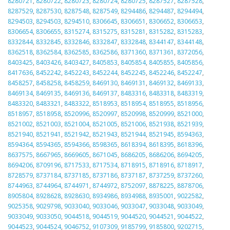
8280721
,
8280722
,
8280723
,
8280724
,
8280725
,
8287527
,
8287528
,
8287529
,
8287530
,
8287548
,
8287549
,
8294486
,
8294487
,
8294494
,
8294503
,
8294503
,
8294510
,
8306645
,
8306651
,
8306652
,
8306653
,
8306654
,
8306655
,
8315274
,
8315275
,
8315281
,
8315282
,
8315283
,
8332844
,
8332845
,
8332846
,
8332847
,
8332848
,
8344147
,
8344148
,
8362518
,
8362584
,
8362585
,
8362586
,
8371360
,
8371361
,
8372056
,
8403425
,
8403426
,
8403427
,
8405853
,
8405854
,
8405855
,
8405856
,
8417636
,
8452242
,
8452243
,
8452244
,
8452245
,
8452246
,
8452247
,
8458257
,
8458258
,
8458259
,
8469130
,
8469131
,
8469132
,
8469133
,
8469134
,
8469135
,
8469136
,
8469137
,
8483316
,
8483318
,
8483319
,
8483320
,
8483321
,
8483322
,
8518953
,
8518954
,
8518955
,
8518956
,
8518957
,
8518958
,
8520996
,
8520997
,
8520998
,
8520999
,
8521000
,
8521002
,
8521003
,
8521004
,
8521005
,
8521006
,
8521938
,
8521939
,
8521940
,
8521941
,
8521942
,
8521943
,
8521944
,
8521945
,
8594363
,
8594364
,
8594365
,
8594366
,
8598365
,
8618394
,
8618395
,
8618396
,
8637575
,
8667965
,
8669605
,
8671045
,
8686205
,
8686206
,
8694205
,
8694206
,
8709196
,
8717533
,
8717534
,
8718915
,
8718916
,
8718917
,
8728579
,
8737184
,
8737185
,
8737186
,
8737187
,
8737259
,
8737260
,
8744963
,
8744964
,
8744971
,
8744972
,
8752097
,
8878225
,
8878706
,
8905804
,
8928628
,
8928630
,
8934986
,
8934988
,
8935001
,
9022582
,
9025358
,
9029798
,
9033040
,
9033046
,
9033047
,
9033048
,
9033049
,
9033049
,
9033050
,
9044518
,
9044519
,
9044520
,
9044521
,
9044522
,
9044523
,
9044524
,
9046752
,
9107309
,
9185799
,
9185800
,
9202715
,