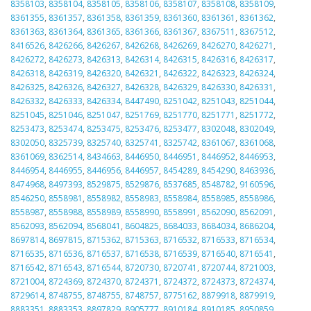
8358103
,
8358104
,
8358105
,
8358106
,
8358107
,
8358108
,
8358109
,
8361355
,
8361357
,
8361358
,
8361359
,
8361360
,
8361361
,
8361362
,
8361363
,
8361364
,
8361365
,
8361366
,
8361367
,
8367511
,
8367512
,
8416526
,
8426266
,
8426267
,
8426268
,
8426269
,
8426270
,
8426271
,
8426272
,
8426273
,
8426313
,
8426314
,
8426315
,
8426316
,
8426317
,
8426318
,
8426319
,
8426320
,
8426321
,
8426322
,
8426323
,
8426324
,
8426325
,
8426326
,
8426327
,
8426328
,
8426329
,
8426330
,
8426331
,
8426332
,
8426333
,
8426334
,
8447490
,
8251042
,
8251043
,
8251044
,
8251045
,
8251046
,
8251047
,
8251769
,
8251770
,
8251771
,
8251772
,
8253473
,
8253474
,
8253475
,
8253476
,
8253477
,
8302048
,
8302049
,
8302050
,
8325739
,
8325740
,
8325741
,
8325742
,
8361067
,
8361068
,
8361069
,
8362514
,
8434663
,
8446950
,
8446951
,
8446952
,
8446953
,
8446954
,
8446955
,
8446956
,
8446957
,
8454289
,
8454290
,
8463936
,
8474968
,
8497393
,
8529875
,
8529876
,
8537685
,
8548782
,
9160596
,
8546250
,
8558981
,
8558982
,
8558983
,
8558984
,
8558985
,
8558986
,
8558987
,
8558988
,
8558989
,
8558990
,
8558991
,
8562090
,
8562091
,
8562093
,
8562094
,
8568041
,
8604825
,
8684033
,
8684034
,
8686204
,
8697814
,
8697815
,
8715362
,
8715363
,
8716532
,
8716533
,
8716534
,
8716535
,
8716536
,
8716537
,
8716538
,
8716539
,
8716540
,
8716541
,
8716542
,
8716543
,
8716544
,
8720730
,
8720741
,
8720744
,
8721003
,
8721004
,
8724369
,
8724370
,
8724371
,
8724372
,
8724373
,
8724374
,
8729614
,
8748755
,
8748755
,
8748757
,
8775162
,
8879918
,
8879919
,
8883351
,
8883353
,
8897829
,
8905777
,
8910184
,
8910185
,
8950859
,