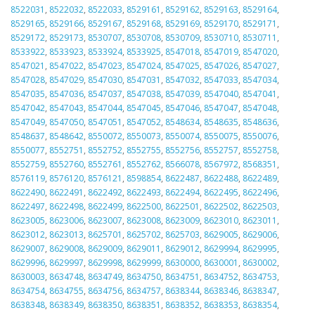
8522031
,
8522032
,
8522033
,
8529161
,
8529162
,
8529163
,
8529164
,
8529165
,
8529166
,
8529167
,
8529168
,
8529169
,
8529170
,
8529171
,
8529172
,
8529173
,
8530707
,
8530708
,
8530709
,
8530710
,
8530711
,
8533922
,
8533923
,
8533924
,
8533925
,
8547018
,
8547019
,
8547020
,
8547021
,
8547022
,
8547023
,
8547024
,
8547025
,
8547026
,
8547027
,
8547028
,
8547029
,
8547030
,
8547031
,
8547032
,
8547033
,
8547034
,
8547035
,
8547036
,
8547037
,
8547038
,
8547039
,
8547040
,
8547041
,
8547042
,
8547043
,
8547044
,
8547045
,
8547046
,
8547047
,
8547048
,
8547049
,
8547050
,
8547051
,
8547052
,
8548634
,
8548635
,
8548636
,
8548637
,
8548642
,
8550072
,
8550073
,
8550074
,
8550075
,
8550076
,
8550077
,
8552751
,
8552752
,
8552755
,
8552756
,
8552757
,
8552758
,
8552759
,
8552760
,
8552761
,
8552762
,
8566078
,
8567972
,
8568351
,
8576119
,
8576120
,
8576121
,
8598854
,
8622487
,
8622488
,
8622489
,
8622490
,
8622491
,
8622492
,
8622493
,
8622494
,
8622495
,
8622496
,
8622497
,
8622498
,
8622499
,
8622500
,
8622501
,
8622502
,
8622503
,
8623005
,
8623006
,
8623007
,
8623008
,
8623009
,
8623010
,
8623011
,
8623012
,
8623013
,
8625701
,
8625702
,
8625703
,
8629005
,
8629006
,
8629007
,
8629008
,
8629009
,
8629011
,
8629012
,
8629994
,
8629995
,
8629996
,
8629997
,
8629998
,
8629999
,
8630000
,
8630001
,
8630002
,
8630003
,
8634748
,
8634749
,
8634750
,
8634751
,
8634752
,
8634753
,
8634754
,
8634755
,
8634756
,
8634757
,
8638344
,
8638346
,
8638347
,
8638348
,
8638349
,
8638350
,
8638351
,
8638352
,
8638353
,
8638354
,