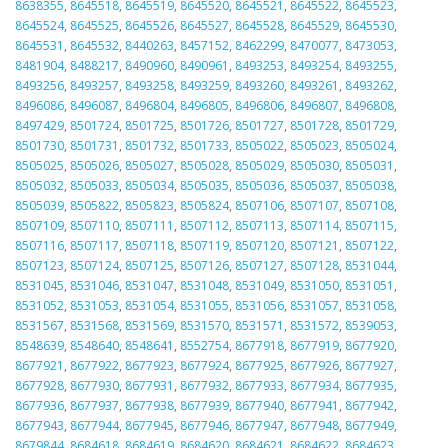
8638355
,
8645518
,
8645519
,
8645520
,
8645521
,
8645522
,
8645523
,
8645524
,
8645525
,
8645526
,
8645527
,
8645528
,
8645529
,
8645530
,
8645531
,
8645532
,
8440263
,
8457152
,
8462299
,
8470077
,
8473053
,
8481904
,
8488217
,
8490960
,
8490961
,
8493253
,
8493254
,
8493255
,
8493256
,
8493257
,
8493258
,
8493259
,
8493260
,
8493261
,
8493262
,
8496086
,
8496087
,
8496804
,
8496805
,
8496806
,
8496807
,
8496808
,
8497429
,
8501724
,
8501725
,
8501726
,
8501727
,
8501728
,
8501729
,
8501730
,
8501731
,
8501732
,
8501733
,
8505022
,
8505023
,
8505024
,
8505025
,
8505026
,
8505027
,
8505028
,
8505029
,
8505030
,
8505031
,
8505032
,
8505033
,
8505034
,
8505035
,
8505036
,
8505037
,
8505038
,
8505039
,
8505822
,
8505823
,
8505824
,
8507106
,
8507107
,
8507108
,
8507109
,
8507110
,
8507111
,
8507112
,
8507113
,
8507114
,
8507115
,
8507116
,
8507117
,
8507118
,
8507119
,
8507120
,
8507121
,
8507122
,
8507123
,
8507124
,
8507125
,
8507126
,
8507127
,
8507128
,
8531044
,
8531045
,
8531046
,
8531047
,
8531048
,
8531049
,
8531050
,
8531051
,
8531052
,
8531053
,
8531054
,
8531055
,
8531056
,
8531057
,
8531058
,
8531567
,
8531568
,
8531569
,
8531570
,
8531571
,
8531572
,
8539053
,
8548639
,
8548640
,
8548641
,
8552754
,
8677918
,
8677919
,
8677920
,
8677921
,
8677922
,
8677923
,
8677924
,
8677925
,
8677926
,
8677927
,
8677928
,
8677930
,
8677931
,
8677932
,
8677933
,
8677934
,
8677935
,
8677936
,
8677937
,
8677938
,
8677939
,
8677940
,
8677941
,
8677942
,
8677943
,
8677944
,
8677945
,
8677946
,
8677947
,
8677948
,
8677949
,
8679844
,
8684618
,
8684619
,
8684620
,
8684621
,
8684622
,
8684623
,