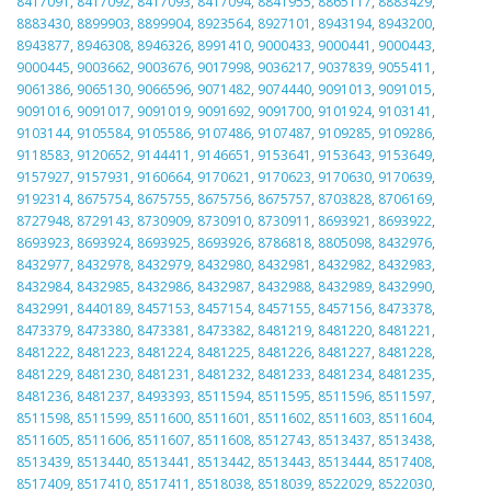
8417091
,
8417092
,
8417093
,
8417094
,
8841955
,
8865117
,
8883429
,
8883430
,
8899903
,
8899904
,
8923564
,
8927101
,
8943194
,
8943200
,
8943877
,
8946308
,
8946326
,
8991410
,
9000433
,
9000441
,
9000443
,
9000445
,
9003662
,
9003676
,
9017998
,
9036217
,
9037839
,
9055411
,
9061386
,
9065130
,
9066596
,
9071482
,
9074440
,
9091013
,
9091015
,
9091016
,
9091017
,
9091019
,
9091692
,
9091700
,
9101924
,
9103141
,
9103144
,
9105584
,
9105586
,
9107486
,
9107487
,
9109285
,
9109286
,
9118583
,
9120652
,
9144411
,
9146651
,
9153641
,
9153643
,
9153649
,
9157927
,
9157931
,
9160664
,
9170621
,
9170623
,
9170630
,
9170639
,
9192314
,
8675754
,
8675755
,
8675756
,
8675757
,
8703828
,
8706169
,
8727948
,
8729143
,
8730909
,
8730910
,
8730911
,
8693921
,
8693922
,
8693923
,
8693924
,
8693925
,
8693926
,
8786818
,
8805098
,
8432976
,
8432977
,
8432978
,
8432979
,
8432980
,
8432981
,
8432982
,
8432983
,
8432984
,
8432985
,
8432986
,
8432987
,
8432988
,
8432989
,
8432990
,
8432991
,
8440189
,
8457153
,
8457154
,
8457155
,
8457156
,
8473378
,
8473379
,
8473380
,
8473381
,
8473382
,
8481219
,
8481220
,
8481221
,
8481222
,
8481223
,
8481224
,
8481225
,
8481226
,
8481227
,
8481228
,
8481229
,
8481230
,
8481231
,
8481232
,
8481233
,
8481234
,
8481235
,
8481236
,
8481237
,
8493393
,
8511594
,
8511595
,
8511596
,
8511597
,
8511598
,
8511599
,
8511600
,
8511601
,
8511602
,
8511603
,
8511604
,
8511605
,
8511606
,
8511607
,
8511608
,
8512743
,
8513437
,
8513438
,
8513439
,
8513440
,
8513441
,
8513442
,
8513443
,
8513444
,
8517408
,
8517409
,
8517410
,
8517411
,
8518038
,
8518039
,
8522029
,
8522030
,