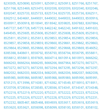
8230305
,
8250890
,
8250911
,
8250912
,
8250913
,
8251766
,
8251767
,
8251768
,
8253469
,
8253470
,
8302038
,
8302039
,
8302040
,
8302046
,
8302047
,
8325733
,
8325733
,
8325734
,
8325735
,
8325736
,
8362511
,
8362512
,
8434661
,
8449031
,
8449032
,
8449033
,
8449033
,
8500916
,
8500917
,
8500918
,
8518941
,
8518942
,
8359835
,
8367883
,
8367884
,
8457727
,
8457728
,
8457729
,
8462242
,
8462243
,
8491632
,
8491633
,
8494565
,
8525805
,
8525806
,
8525807
,
8525808
,
8525809
,
8525810
,
8525811
,
8525812
,
8525813
,
8529853
,
8529854
,
8529855
,
8529856
,
8529857
,
8529858
,
8529859
,
8529860
,
8529861
,
8529862
,
8529863
,
8529864
,
8529865
,
8529866
,
8529867
,
8529868
,
8529869
,
8546052
,
8385388
,
8408611
,
8558792
,
8558793
,
8558794
,
8558795
,
8558811
,
8558812
,
8558813
,
8597805
,
8604714
,
8610914
,
8610915
,
8666262
,
8666263
,
8666264
,
8666265
,
8666266
,
8667964
,
8673270
,
8673271
,
8673272
,
8673273
,
8673293
,
8673294
,
8673295
,
8673296
,
8673297
,
8682032
,
8682033
,
8682034
,
8682035
,
8682036
,
8682037
,
8682038
,
8695985
,
8695986
,
8695987
,
8695988
,
8695989
,
8695990
,
8695991
,
8701215
,
8713996
,
8716381
,
8716382
,
8716549
,
8718910
,
8718911
,
8720709
,
8728584
,
8728585
,
8728586
,
8734341
,
8734347
,
8734348
,
8752218
,
8752219
,
8752220
,
8752221
,
8752222
,
8752223
,
8752224
,
8752225
,
8752226
,
8752227
,
8752228
,
8752229
,
8752230
,
8752231
,
8752232
,
8805467
,
8805468
,
8934939
,
8353617
,
8353618
,
8353619
,
8353620
,
8353621
,
8358098
,
8358099
,
8358100
,
8358101
,
8358102
,