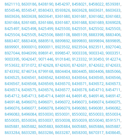
8621110
,
8630186
,
8438190
,
8454297
,
8458021
,
8458022
,
8539381
,
8556546
,
8556547
,
8580433
,
8593826
,
8603628
,
8603631
,
8603633
,
8603636
,
8603638
,
8603641
,
8361680
,
8361681
,
8361682
,
8361683
,
8361684
,
8361685
,
8361686
,
8361687
,
8361688
,
8361689
,
8369028
,
8425497
,
8425498
,
8425499
,
8425500
,
8425501
,
8425502
,
8425503
,
8425504
,
8425505
,
8425506
,
8865108
,
8865109
,
8883398
,
8883406
,
8883407
,
8883408
,
8889518
,
8899892
,
8899893
,
8899894
,
8899895
,
8899901
,
8900010
,
8900011
,
8923502
,
8923504
,
8923511
,
8927040
,
8927044
,
8946399
,
8989141
,
8998547
,
9003338
,
9003343
,
9003351
,
9003395
,
9042647
,
9071446
,
9101840
,
9123332
,
9130450
,
9142274
,
9153632
,
8731072
,
8742628
,
8742630
,
8742631
,
8742632
,
8742633
,
8743392
,
8746734
,
8799168
,
8804404
,
8804405
,
8804406
,
8805066
,
8436525
,
8436561
,
8436562
,
8436563
,
8436564
,
8436565
,
8436566
,
8436567
,
8436568
,
8436569
,
8436570
,
8436571
,
8436572
,
8436573
,
8436574
,
8436575
,
8436576
,
8436577
,
8436578
,
8454710
,
8454711
,
8454712
,
8454713
,
8454714
,
8469144
,
8469145
,
8469146
,
8469147
,
8469148
,
8496070
,
8496071
,
8496072
,
8496073
,
8496074
,
8496075
,
8496076
,
8496077
,
8496078
,
8496079
,
8496080
,
8496081
,
8496082
,
8496083
,
8496084
,
8550030
,
8550031
,
8550032
,
8550033
,
8550034
,
8550035
,
8550036
,
8550037
,
8550038
,
8550039
,
8550040
,
8591571
,
8605881
,
8605882
,
8605883
,
8605884
,
8605885
,
8605886
,
8605887
,
8633284
,
8633285
,
8633286
,
8633287
,
8658300
,
8670317
,
8438645
,