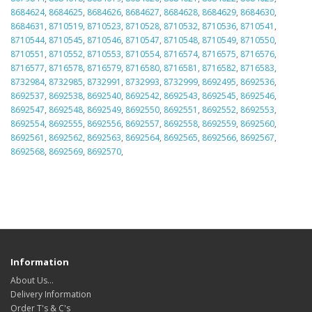
8684624
,
8684625
,
8684626
,
8684627
,
8684628
,
8684629
,
8684630
,
8684631
,
8710519
,
8710523
,
8710528
,
8710532
,
8710536
,
8710541
,
8710544
,
8710545
,
8710546
,
8710547
,
8710548
,
8710549
,
8710550
,
8710551
,
8710552
,
8710553
,
8710554
,
8716574
,
8716575
,
8716576
,
8716577
,
8716578
,
8716579
,
8716580
,
8716581
,
8716582
,
8716583
,
8732984
,
8732985
,
8732991
,
8732993
,
8732999
,
8692495
,
8692536
,
8692537
,
8692538
,
8692540
,
8692542
,
8692543
,
8692545
,
8692546
,
8692547
,
8692548
,
8692549
,
8692550
,
8692551
,
8692552
,
8692553
,
8692554
,
8692555
,
8692556
,
8692557
,
8692558
,
8692559
,
8692560
,
8692561
,
8692562
,
8692563
,
8692564
,
8692565
,
8692566
,
8692567
,
8692568
,
8692569
,
8692570
,
Information
About Us…
Delivery Information
Order T's & C's