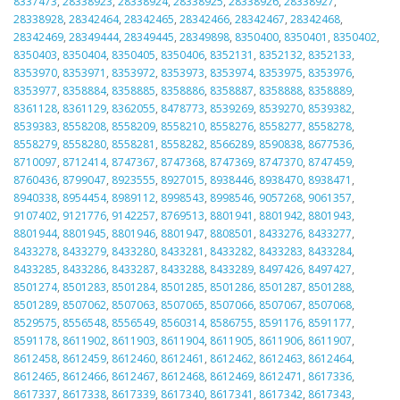
8337473
,
28338923
,
28338924
,
28338925
,
28338926
,
28338927
,
28338928
,
28342464
,
28342465
,
28342466
,
28342467
,
28342468
,
28342469
,
28349444
,
28349445
,
28349898
,
8350400
,
8350401
,
8350402
,
8350403
,
8350404
,
8350405
,
8350406
,
8352131
,
8352132
,
8352133
,
8353970
,
8353971
,
8353972
,
8353973
,
8353974
,
8353975
,
8353976
,
8353977
,
8358884
,
8358885
,
8358886
,
8358887
,
8358888
,
8358889
,
8361128
,
8361129
,
8362055
,
8478773
,
8539269
,
8539270
,
8539382
,
8539383
,
8558208
,
8558209
,
8558210
,
8558276
,
8558277
,
8558278
,
8558279
,
8558280
,
8558281
,
8558282
,
8566289
,
8590838
,
8677536
,
8710097
,
8712414
,
8747367
,
8747368
,
8747369
,
8747370
,
8747459
,
8760436
,
8799047
,
8923555
,
8927015
,
8938446
,
8938470
,
8938471
,
8940338
,
8954454
,
8989112
,
8998543
,
8998546
,
9057268
,
9061357
,
9107402
,
9121776
,
9142257
,
8769513
,
8801941
,
8801942
,
8801943
,
8801944
,
8801945
,
8801946
,
8801947
,
8808501
,
8433276
,
8433277
,
8433278
,
8433279
,
8433280
,
8433281
,
8433282
,
8433283
,
8433284
,
8433285
,
8433286
,
8433287
,
8433288
,
8433289
,
8497426
,
8497427
,
8501274
,
8501283
,
8501284
,
8501285
,
8501286
,
8501287
,
8501288
,
8501289
,
8507062
,
8507063
,
8507065
,
8507066
,
8507067
,
8507068
,
8529575
,
8556548
,
8556549
,
8560314
,
8586755
,
8591176
,
8591177
,
8591178
,
8611902
,
8611903
,
8611904
,
8611905
,
8611906
,
8611907
,
8612458
,
8612459
,
8612460
,
8612461
,
8612462
,
8612463
,
8612464
,
8612465
,
8612466
,
8612467
,
8612468
,
8612469
,
8612471
,
8617336
,
8617337
,
8617338
,
8617339
,
8617340
,
8617341
,
8617342
,
8617343
,