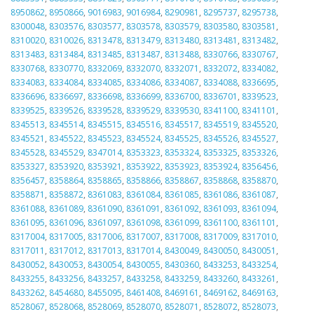
8950862
,
8950866
,
9016983
,
9016984
,
8290981
,
8295737
,
8295738
,
8300048
,
8303576
,
8303577
,
8303578
,
8303579
,
8303580
,
8303581
,
8310020
,
8310026
,
8313478
,
8313479
,
8313480
,
8313481
,
8313482
,
8313483
,
8313484
,
8313485
,
8313487
,
8313488
,
8330766
,
8330767
,
8330768
,
8330770
,
8332069
,
8332070
,
8332071
,
8332072
,
8334082
,
8334083
,
8334084
,
8334085
,
8334086
,
8334087
,
8334088
,
8336695
,
8336696
,
8336697
,
8336698
,
8336699
,
8336700
,
8336701
,
8339523
,
8339525
,
8339526
,
8339528
,
8339529
,
8339530
,
8341100
,
8341101
,
8345513
,
8345514
,
8345515
,
8345516
,
8345517
,
8345519
,
8345520
,
8345521
,
8345522
,
8345523
,
8345524
,
8345525
,
8345526
,
8345527
,
8345528
,
8345529
,
8347014
,
8353323
,
8353324
,
8353325
,
8353326
,
8353327
,
8353920
,
8353921
,
8353922
,
8353923
,
8353924
,
8356456
,
8356457
,
8358864
,
8358865
,
8358866
,
8358867
,
8358868
,
8358870
,
8358871
,
8358872
,
8361083
,
8361084
,
8361085
,
8361086
,
8361087
,
8361088
,
8361089
,
8361090
,
8361091
,
8361092
,
8361093
,
8361094
,
8361095
,
8361096
,
8361097
,
8361098
,
8361099
,
8361100
,
8361101
,
8317004
,
8317005
,
8317006
,
8317007
,
8317008
,
8317009
,
8317010
,
8317011
,
8317012
,
8317013
,
8317014
,
8430049
,
8430050
,
8430051
,
8430052
,
8430053
,
8430054
,
8430055
,
8430360
,
8433253
,
8433254
,
8433255
,
8433256
,
8433257
,
8433258
,
8433259
,
8433260
,
8433261
,
8433262
,
8454680
,
8455095
,
8461408
,
8469161
,
8469162
,
8469163
,
8528067
,
8528068
,
8528069
,
8528070
,
8528071
,
8528072
,
8528073
,