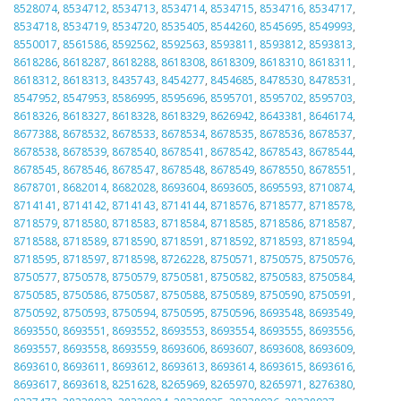
8528074
,
8534712
,
8534713
,
8534714
,
8534715
,
8534716
,
8534717
,
8534718
,
8534719
,
8534720
,
8535405
,
8544260
,
8545695
,
8549993
,
8550017
,
8561586
,
8592562
,
8592563
,
8593811
,
8593812
,
8593813
,
8618286
,
8618287
,
8618288
,
8618308
,
8618309
,
8618310
,
8618311
,
8618312
,
8618313
,
8435743
,
8454277
,
8454685
,
8478530
,
8478531
,
8547952
,
8547953
,
8586995
,
8595696
,
8595701
,
8595702
,
8595703
,
8618326
,
8618327
,
8618328
,
8618329
,
8626942
,
8643381
,
8646174
,
8677388
,
8678532
,
8678533
,
8678534
,
8678535
,
8678536
,
8678537
,
8678538
,
8678539
,
8678540
,
8678541
,
8678542
,
8678543
,
8678544
,
8678545
,
8678546
,
8678547
,
8678548
,
8678549
,
8678550
,
8678551
,
8678701
,
8682014
,
8682028
,
8693604
,
8693605
,
8695593
,
8710874
,
8714141
,
8714142
,
8714143
,
8714144
,
8718576
,
8718577
,
8718578
,
8718579
,
8718580
,
8718583
,
8718584
,
8718585
,
8718586
,
8718587
,
8718588
,
8718589
,
8718590
,
8718591
,
8718592
,
8718593
,
8718594
,
8718595
,
8718597
,
8718598
,
8726228
,
8750571
,
8750575
,
8750576
,
8750577
,
8750578
,
8750579
,
8750581
,
8750582
,
8750583
,
8750584
,
8750585
,
8750586
,
8750587
,
8750588
,
8750589
,
8750590
,
8750591
,
8750592
,
8750593
,
8750594
,
8750595
,
8750596
,
8693548
,
8693549
,
8693550
,
8693551
,
8693552
,
8693553
,
8693554
,
8693555
,
8693556
,
8693557
,
8693558
,
8693559
,
8693606
,
8693607
,
8693608
,
8693609
,
8693610
,
8693611
,
8693612
,
8693613
,
8693614
,
8693615
,
8693616
,
8693617
,
8693618
,
8251628
,
8265969
,
8265970
,
8265971
,
8276380
,