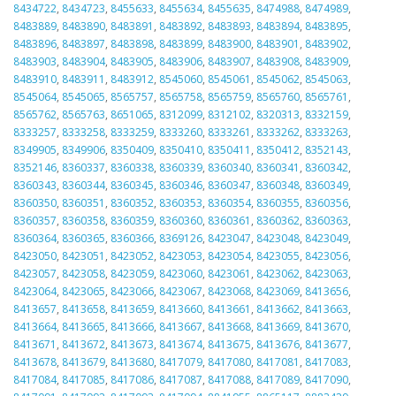
8434722
,
8434723
,
8455633
,
8455634
,
8455635
,
8474988
,
8474989
,
8483889
,
8483890
,
8483891
,
8483892
,
8483893
,
8483894
,
8483895
,
8483896
,
8483897
,
8483898
,
8483899
,
8483900
,
8483901
,
8483902
,
8483903
,
8483904
,
8483905
,
8483906
,
8483907
,
8483908
,
8483909
,
8483910
,
8483911
,
8483912
,
8545060
,
8545061
,
8545062
,
8545063
,
8545064
,
8545065
,
8565757
,
8565758
,
8565759
,
8565760
,
8565761
,
8565762
,
8565763
,
8651065
,
8312099
,
8312102
,
8320313
,
8332159
,
8333257
,
8333258
,
8333259
,
8333260
,
8333261
,
8333262
,
8333263
,
8349905
,
8349906
,
8350409
,
8350410
,
8350411
,
8350412
,
8352143
,
8352146
,
8360337
,
8360338
,
8360339
,
8360340
,
8360341
,
8360342
,
8360343
,
8360344
,
8360345
,
8360346
,
8360347
,
8360348
,
8360349
,
8360350
,
8360351
,
8360352
,
8360353
,
8360354
,
8360355
,
8360356
,
8360357
,
8360358
,
8360359
,
8360360
,
8360361
,
8360362
,
8360363
,
8360364
,
8360365
,
8360366
,
8369126
,
8423047
,
8423048
,
8423049
,
8423050
,
8423051
,
8423052
,
8423053
,
8423054
,
8423055
,
8423056
,
8423057
,
8423058
,
8423059
,
8423060
,
8423061
,
8423062
,
8423063
,
8423064
,
8423065
,
8423066
,
8423067
,
8423068
,
8423069
,
8413656
,
8413657
,
8413658
,
8413659
,
8413660
,
8413661
,
8413662
,
8413663
,
8413664
,
8413665
,
8413666
,
8413667
,
8413668
,
8413669
,
8413670
,
8413671
,
8413672
,
8413673
,
8413674
,
8413675
,
8413676
,
8413677
,
8413678
,
8413679
,
8413680
,
8417079
,
8417080
,
8417081
,
8417083
,
8417084
,
8417085
,
8417086
,
8417087
,
8417088
,
8417089
,
8417090
,