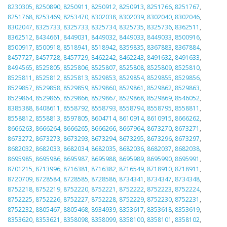
8230305
,
8250890
,
8250911
,
8250912
,
8250913
,
8251766
,
8251767
,
8251768
,
8253469
,
8253470
,
8302038
,
8302039
,
8302040
,
8302046
,
8302047
,
8325733
,
8325733
,
8325734
,
8325735
,
8325736
,
8362511
,
8362512
,
8434661
,
8449031
,
8449032
,
8449033
,
8449033
,
8500916
,
8500917
,
8500918
,
8518941
,
8518942
,
8359835
,
8367883
,
8367884
,
8457727
,
8457728
,
8457729
,
8462242
,
8462243
,
8491632
,
8491633
,
8494565
,
8525805
,
8525806
,
8525807
,
8525808
,
8525809
,
8525810
,
8525811
,
8525812
,
8525813
,
8529853
,
8529854
,
8529855
,
8529856
,
8529857
,
8529858
,
8529859
,
8529860
,
8529861
,
8529862
,
8529863
,
8529864
,
8529865
,
8529866
,
8529867
,
8529868
,
8529869
,
8546052
,
8385388
,
8408611
,
8558792
,
8558793
,
8558794
,
8558795
,
8558811
,
8558812
,
8558813
,
8597805
,
8604714
,
8610914
,
8610915
,
8666262
,
8666263
,
8666264
,
8666265
,
8666266
,
8667964
,
8673270
,
8673271
,
8673272
,
8673273
,
8673293
,
8673294
,
8673295
,
8673296
,
8673297
,
8682032
,
8682033
,
8682034
,
8682035
,
8682036
,
8682037
,
8682038
,
8695985
,
8695986
,
8695987
,
8695988
,
8695989
,
8695990
,
8695991
,
8701215
,
8713996
,
8716381
,
8716382
,
8716549
,
8718910
,
8718911
,
8720709
,
8728584
,
8728585
,
8728586
,
8734341
,
8734347
,
8734348
,
8752218
,
8752219
,
8752220
,
8752221
,
8752222
,
8752223
,
8752224
,
8752225
,
8752226
,
8752227
,
8752228
,
8752229
,
8752230
,
8752231
,
8752232
,
8805467
,
8805468
,
8934939
,
8353617
,
8353618
,
8353619
,
8353620
,
8353621
,
8358098
,
8358099
,
8358100
,
8358101
,
8358102
,