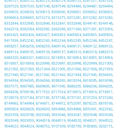
8280721
,
8280722
,
8280723
,
8280724
,
8280725
,
8287527
,
8287528
,
8287529
,
8287530
,
8287548
,
8287549
,
8294486
,
8294487
,
8294494
,
8294503
,
8294503
,
8294510
,
8306645
,
8306651
,
8306652
,
8306653
,
8306654
,
8306655
,
8315274
,
8315275
,
8315281
,
8315282
,
8315283
,
8332844
,
8332845
,
8332846
,
8332847
,
8332848
,
8344147
,
8344148
,
8362518
,
8362584
,
8362585
,
8362586
,
8371360
,
8371361
,
8372056
,
8403425
,
8403426
,
8403427
,
8405853
,
8405854
,
8405855
,
8405856
,
8417636
,
8452242
,
8452243
,
8452244
,
8452245
,
8452246
,
8452247
,
8458257
,
8458258
,
8458259
,
8469130
,
8469131
,
8469132
,
8469133
,
8469134
,
8469135
,
8469136
,
8469137
,
8483316
,
8483318
,
8483319
,
8483320
,
8483321
,
8483322
,
8518953
,
8518954
,
8518955
,
8518956
,
8518957
,
8518958
,
8520996
,
8520997
,
8520998
,
8520999
,
8521000
,
8521002
,
8521003
,
8521004
,
8521005
,
8521006
,
8521938
,
8521939
,
8521940
,
8521941
,
8521942
,
8521943
,
8521944
,
8521945
,
8594363
,
8594364
,
8594365
,
8594366
,
8598365
,
8618394
,
8618395
,
8618396
,
8637575
,
8667965
,
8669605
,
8671045
,
8686205
,
8686206
,
8694205
,
8694206
,
8709196
,
8717533
,
8717534
,
8718915
,
8718916
,
8718917
,
8728579
,
8737184
,
8737185
,
8737186
,
8737187
,
8737259
,
8737260
,
8744963
,
8744964
,
8744971
,
8744972
,
8752097
,
8878225
,
8878706
,
8905804
,
8928628
,
8928630
,
8934986
,
8934988
,
8935001
,
9022582
,
9025358
,
9029798
,
9033040
,
9033046
,
9033047
,
9033048
,
9033049
,
9033049
,
9033050
,
9044518
,
9044519
,
9044520
,
9044521
,
9044522
,
9044523
,
9044524
,
9046752
,
9107309
,
9185799
,
9185800
,
9202715
,