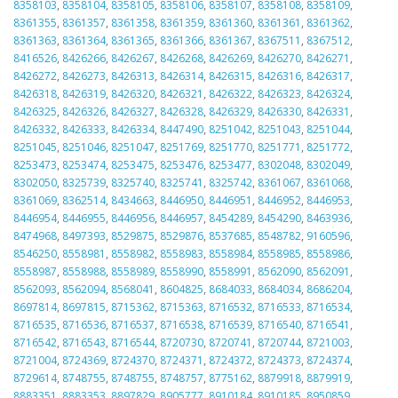
8358103
,
8358104
,
8358105
,
8358106
,
8358107
,
8358108
,
8358109
,
8361355
,
8361357
,
8361358
,
8361359
,
8361360
,
8361361
,
8361362
,
8361363
,
8361364
,
8361365
,
8361366
,
8361367
,
8367511
,
8367512
,
8416526
,
8426266
,
8426267
,
8426268
,
8426269
,
8426270
,
8426271
,
8426272
,
8426273
,
8426313
,
8426314
,
8426315
,
8426316
,
8426317
,
8426318
,
8426319
,
8426320
,
8426321
,
8426322
,
8426323
,
8426324
,
8426325
,
8426326
,
8426327
,
8426328
,
8426329
,
8426330
,
8426331
,
8426332
,
8426333
,
8426334
,
8447490
,
8251042
,
8251043
,
8251044
,
8251045
,
8251046
,
8251047
,
8251769
,
8251770
,
8251771
,
8251772
,
8253473
,
8253474
,
8253475
,
8253476
,
8253477
,
8302048
,
8302049
,
8302050
,
8325739
,
8325740
,
8325741
,
8325742
,
8361067
,
8361068
,
8361069
,
8362514
,
8434663
,
8446950
,
8446951
,
8446952
,
8446953
,
8446954
,
8446955
,
8446956
,
8446957
,
8454289
,
8454290
,
8463936
,
8474968
,
8497393
,
8529875
,
8529876
,
8537685
,
8548782
,
9160596
,
8546250
,
8558981
,
8558982
,
8558983
,
8558984
,
8558985
,
8558986
,
8558987
,
8558988
,
8558989
,
8558990
,
8558991
,
8562090
,
8562091
,
8562093
,
8562094
,
8568041
,
8604825
,
8684033
,
8684034
,
8686204
,
8697814
,
8697815
,
8715362
,
8715363
,
8716532
,
8716533
,
8716534
,
8716535
,
8716536
,
8716537
,
8716538
,
8716539
,
8716540
,
8716541
,
8716542
,
8716543
,
8716544
,
8720730
,
8720741
,
8720744
,
8721003
,
8721004
,
8724369
,
8724370
,
8724371
,
8724372
,
8724373
,
8724374
,
8729614
,
8748755
,
8748755
,
8748757
,
8775162
,
8879918
,
8879919
,
8883351
,
8883353
,
8897829
,
8905777
,
8910184
,
8910185
,
8950859
,