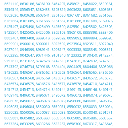
8621110
,
8630186
,
8438190
,
8454297
,
8458021
,
8458022
,
8539381
,
8556546
,
8556547
,
8580433
,
8593826
,
8603628
,
8603631
,
8603633
,
8603636
,
8603638
,
8603641
,
8361680
,
8361681
,
8361682
,
8361683
,
8361684
,
8361685
,
8361686
,
8361687
,
8361688
,
8361689
,
8369028
,
8425497
,
8425498
,
8425499
,
8425500
,
8425501
,
8425502
,
8425503
,
8425504
,
8425505
,
8425506
,
8865108
,
8865109
,
8883398
,
8883406
,
8883407
,
8883408
,
8889518
,
8899892
,
8899893
,
8899894
,
8899895
,
8899901
,
8900010
,
8900011
,
8923502
,
8923504
,
8923511
,
8927040
,
8927044
,
8946399
,
8989141
,
8998547
,
9003338
,
9003343
,
9003351
,
9003395
,
9042647
,
9071446
,
9101840
,
9123332
,
9130450
,
9142274
,
9153632
,
8731072
,
8742628
,
8742630
,
8742631
,
8742632
,
8742633
,
8743392
,
8746734
,
8799168
,
8804404
,
8804405
,
8804406
,
8805066
,
8436525
,
8436561
,
8436562
,
8436563
,
8436564
,
8436565
,
8436566
,
8436567
,
8436568
,
8436569
,
8436570
,
8436571
,
8436572
,
8436573
,
8436574
,
8436575
,
8436576
,
8436577
,
8436578
,
8454710
,
8454711
,
8454712
,
8454713
,
8454714
,
8469144
,
8469145
,
8469146
,
8469147
,
8469148
,
8496070
,
8496071
,
8496072
,
8496073
,
8496074
,
8496075
,
8496076
,
8496077
,
8496078
,
8496079
,
8496080
,
8496081
,
8496082
,
8496083
,
8496084
,
8550030
,
8550031
,
8550032
,
8550033
,
8550034
,
8550035
,
8550036
,
8550037
,
8550038
,
8550039
,
8550040
,
8591571
,
8605881
,
8605882
,
8605883
,
8605884
,
8605885
,
8605886
,
8605887
,
8633284
,
8633285
,
8633286
,
8633287
,
8658300
,
8670317
,
8438645
,