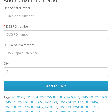
Additional Information
Unit Serial Number
DSG PO number
DSG Repair Reference
Qty
Add to Cart
Tags:
8469125
,
8215664
,
8246856
,
8246857
,
8246858
,
8246859
,
8246860
,
8246861
,
8246862
,
8251663
,
8251773
,
8251774
,
8251775
,
8253467
,
8253468
,
8253478
,
8253479
,
8253480
,
8255683
,
8261582
,
8280720
,