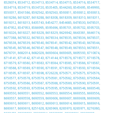
8528074
,
8534712
,
8534713
,
8534714
,
8534715
,
8534716
,
8534717
,
8534718
,
8534719
,
8534720
,
8535405
,
8544260
,
8545695
,
8549993
,
8550017
,
8561586
,
8592562
,
8592563
,
8593811
,
8593812
,
8593813
,
8618286
,
8618287
,
8618288
,
8618308
,
8618309
,
8618310
,
8618311
,
8618312
,
8618313
,
8435743
,
8454277
,
8454685
,
8478530
,
8478531
,
8547952
,
8547953
,
8586995
,
8595696
,
8595701
,
8595702
,
8595703
,
8618326
,
8618327
,
8618328
,
8618329
,
8626942
,
8643381
,
8646174
,
8677388
,
8678532
,
8678533
,
8678534
,
8678535
,
8678536
,
8678537
,
8678538
,
8678539
,
8678540
,
8678541
,
8678542
,
8678543
,
8678544
,
8678545
,
8678546
,
8678547
,
8678548
,
8678549
,
8678550
,
8678551
,
8678701
,
8682014
,
8682028
,
8693604
,
8693605
,
8695593
,
8710874
,
8714141
,
8714142
,
8714143
,
8714144
,
8718576
,
8718577
,
8718578
,
8718579
,
8718580
,
8718583
,
8718584
,
8718585
,
8718586
,
8718587
,
8718588
,
8718589
,
8718590
,
8718591
,
8718592
,
8718593
,
8718594
,
8718595
,
8718597
,
8718598
,
8726228
,
8750571
,
8750575
,
8750576
,
8750577
,
8750578
,
8750579
,
8750581
,
8750582
,
8750583
,
8750584
,
8750585
,
8750586
,
8750587
,
8750588
,
8750589
,
8750590
,
8750591
,
8750592
,
8750593
,
8750594
,
8750595
,
8750596
,
8693548
,
8693549
,
8693550
,
8693551
,
8693552
,
8693553
,
8693554
,
8693555
,
8693556
,
8693557
,
8693558
,
8693559
,
8693606
,
8693607
,
8693608
,
8693609
,
8693610
,
8693611
,
8693612
,
8693613
,
8693614
,
8693615
,
8693616
,
8693617
,
8693618
,
8251628
,
8265969
,
8265970
,
8265971
,
8276380
,