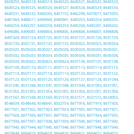
8638355
,
8645518
,
8645519
,
8645520
,
8645521
,
8645522
,
8645523
,
8645524
,
8645525
,
8645526
,
8645527
,
8645528
,
8645529
,
8645530
,
8645531
,
8645532
,
8440263
,
8457152
,
8462299
,
8470077
,
8473053
,
8481904
,
8488217
,
8490960
,
8490961
,
8493253
,
8493254
,
8493255
,
8493256
,
8493257
,
8493258
,
8493259
,
8493260
,
8493261
,
8493262
,
8496086
,
8496087
,
8496804
,
8496805
,
8496806
,
8496807
,
8496808
,
8497429
,
8501724
,
8501725
,
8501726
,
8501727
,
8501728
,
8501729
,
8501730
,
8501731
,
8501732
,
8501733
,
8505022
,
8505023
,
8505024
,
8505025
,
8505026
,
8505027
,
8505028
,
8505029
,
8505030
,
8505031
,
8505032
,
8505033
,
8505034
,
8505035
,
8505036
,
8505037
,
8505038
,
8505039
,
8505822
,
8505823
,
8505824
,
8507106
,
8507107
,
8507108
,
8507109
,
8507110
,
8507111
,
8507112
,
8507113
,
8507114
,
8507115
,
8507116
,
8507117
,
8507118
,
8507119
,
8507120
,
8507121
,
8507122
,
8507123
,
8507124
,
8507125
,
8507126
,
8507127
,
8507128
,
8531044
,
8531045
,
8531046
,
8531047
,
8531048
,
8531049
,
8531050
,
8531051
,
8531052
,
8531053
,
8531054
,
8531055
,
8531056
,
8531057
,
8531058
,
8531567
,
8531568
,
8531569
,
8531570
,
8531571
,
8531572
,
8539053
,
8548639
,
8548640
,
8548641
,
8552754
,
8677918
,
8677919
,
8677920
,
8677921
,
8677922
,
8677923
,
8677924
,
8677925
,
8677926
,
8677927
,
8677928
,
8677930
,
8677931
,
8677932
,
8677933
,
8677934
,
8677935
,
8677936
,
8677937
,
8677938
,
8677939
,
8677940
,
8677941
,
8677942
,
8677943
,
8677944
,
8677945
,
8677946
,
8677947
,
8677948
,
8677949
,
8679844
,
8684618
,
8684619
,
8684620
,
8684621
,
8684622
,
8684623
,