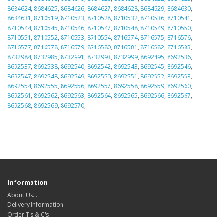
8684624
,
8684625
,
8684626
,
8684627
,
8684628
,
8684629
,
8684630
,
8684631
,
8710519
,
8710523
,
8710528
,
8710532
,
8710536
,
8710541
,
8710544
,
8710545
,
8710546
,
8710547
,
8710548
,
8710549
,
8710550
,
8710551
,
8710552
,
8710553
,
8710554
,
8716574
,
8716575
,
8716576
,
8716577
,
8716578
,
8716579
,
8716580
,
8716581
,
8716582
,
8716583
,
8732984
,
8732985
,
8732991
,
8732993
,
8732999
,
8692495
,
8692536
,
8692537
,
8692538
,
8692540
,
8692542
,
8692543
,
8692545
,
8692546
,
8692547
,
8692548
,
8692549
,
8692550
,
8692551
,
8692552
,
8692553
,
8692554
,
8692555
,
8692556
,
8692557
,
8692558
,
8692559
,
8692560
,
8692561
,
8692562
,
8692563
,
8692564
,
8692565
,
8692566
,
8692567
,
8692568
,
8692569
,
8692570
,
Information
About Us…
Delivery Information
Order T's & C's