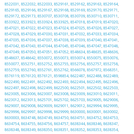
8522031
,
8522032
,
8522033
,
8529161
,
8529162
,
8529163
,
8529164
,
8529165
,
8529166
,
8529167
,
8529168
,
8529169
,
8529170
,
8529171
,
8529172
,
8529173
,
8530707
,
8530708
,
8530709
,
8530710
,
8530711
,
8533922
,
8533923
,
8533924
,
8533925
,
8547018
,
8547019
,
8547020
,
8547021
,
8547022
,
8547023
,
8547024
,
8547025
,
8547026
,
8547027
,
8547028
,
8547029
,
8547030
,
8547031
,
8547032
,
8547033
,
8547034
,
8547035
,
8547036
,
8547037
,
8547038
,
8547039
,
8547040
,
8547041
,
8547042
,
8547043
,
8547044
,
8547045
,
8547046
,
8547047
,
8547048
,
8547049
,
8547050
,
8547051
,
8547052
,
8548634
,
8548635
,
8548636
,
8548637
,
8548642
,
8550072
,
8550073
,
8550074
,
8550075
,
8550076
,
8550077
,
8552751
,
8552752
,
8552755
,
8552756
,
8552757
,
8552758
,
8552759
,
8552760
,
8552761
,
8552762
,
8566078
,
8567972
,
8568351
,
8576119
,
8576120
,
8576121
,
8598854
,
8622487
,
8622488
,
8622489
,
8622490
,
8622491
,
8622492
,
8622493
,
8622494
,
8622495
,
8622496
,
8622497
,
8622498
,
8622499
,
8622500
,
8622501
,
8622502
,
8622503
,
8623005
,
8623006
,
8623007
,
8623008
,
8623009
,
8623010
,
8623011
,
8623012
,
8623013
,
8625701
,
8625702
,
8625703
,
8629005
,
8629006
,
8629007
,
8629008
,
8629009
,
8629011
,
8629012
,
8629994
,
8629995
,
8629996
,
8629997
,
8629998
,
8629999
,
8630000
,
8630001
,
8630002
,
8630003
,
8634748
,
8634749
,
8634750
,
8634751
,
8634752
,
8634753
,
8634754
,
8634755
,
8634756
,
8634757
,
8638344
,
8638346
,
8638347
,
8638348
,
8638349
,
8638350
,
8638351
,
8638352
,
8638353
,
8638354
,