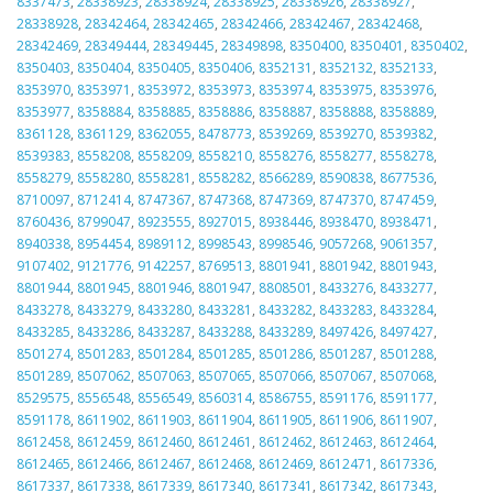
8337473
,
28338923
,
28338924
,
28338925
,
28338926
,
28338927
,
28338928
,
28342464
,
28342465
,
28342466
,
28342467
,
28342468
,
28342469
,
28349444
,
28349445
,
28349898
,
8350400
,
8350401
,
8350402
,
8350403
,
8350404
,
8350405
,
8350406
,
8352131
,
8352132
,
8352133
,
8353970
,
8353971
,
8353972
,
8353973
,
8353974
,
8353975
,
8353976
,
8353977
,
8358884
,
8358885
,
8358886
,
8358887
,
8358888
,
8358889
,
8361128
,
8361129
,
8362055
,
8478773
,
8539269
,
8539270
,
8539382
,
8539383
,
8558208
,
8558209
,
8558210
,
8558276
,
8558277
,
8558278
,
8558279
,
8558280
,
8558281
,
8558282
,
8566289
,
8590838
,
8677536
,
8710097
,
8712414
,
8747367
,
8747368
,
8747369
,
8747370
,
8747459
,
8760436
,
8799047
,
8923555
,
8927015
,
8938446
,
8938470
,
8938471
,
8940338
,
8954454
,
8989112
,
8998543
,
8998546
,
9057268
,
9061357
,
9107402
,
9121776
,
9142257
,
8769513
,
8801941
,
8801942
,
8801943
,
8801944
,
8801945
,
8801946
,
8801947
,
8808501
,
8433276
,
8433277
,
8433278
,
8433279
,
8433280
,
8433281
,
8433282
,
8433283
,
8433284
,
8433285
,
8433286
,
8433287
,
8433288
,
8433289
,
8497426
,
8497427
,
8501274
,
8501283
,
8501284
,
8501285
,
8501286
,
8501287
,
8501288
,
8501289
,
8507062
,
8507063
,
8507065
,
8507066
,
8507067
,
8507068
,
8529575
,
8556548
,
8556549
,
8560314
,
8586755
,
8591176
,
8591177
,
8591178
,
8611902
,
8611903
,
8611904
,
8611905
,
8611906
,
8611907
,
8612458
,
8612459
,
8612460
,
8612461
,
8612462
,
8612463
,
8612464
,
8612465
,
8612466
,
8612467
,
8612468
,
8612469
,
8612471
,
8617336
,
8617337
,
8617338
,
8617339
,
8617340
,
8617341
,
8617342
,
8617343
,