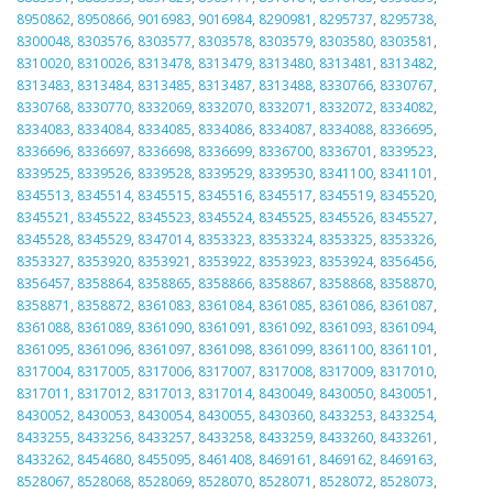
8950862
,
8950866
,
9016983
,
9016984
,
8290981
,
8295737
,
8295738
,
8300048
,
8303576
,
8303577
,
8303578
,
8303579
,
8303580
,
8303581
,
8310020
,
8310026
,
8313478
,
8313479
,
8313480
,
8313481
,
8313482
,
8313483
,
8313484
,
8313485
,
8313487
,
8313488
,
8330766
,
8330767
,
8330768
,
8330770
,
8332069
,
8332070
,
8332071
,
8332072
,
8334082
,
8334083
,
8334084
,
8334085
,
8334086
,
8334087
,
8334088
,
8336695
,
8336696
,
8336697
,
8336698
,
8336699
,
8336700
,
8336701
,
8339523
,
8339525
,
8339526
,
8339528
,
8339529
,
8339530
,
8341100
,
8341101
,
8345513
,
8345514
,
8345515
,
8345516
,
8345517
,
8345519
,
8345520
,
8345521
,
8345522
,
8345523
,
8345524
,
8345525
,
8345526
,
8345527
,
8345528
,
8345529
,
8347014
,
8353323
,
8353324
,
8353325
,
8353326
,
8353327
,
8353920
,
8353921
,
8353922
,
8353923
,
8353924
,
8356456
,
8356457
,
8358864
,
8358865
,
8358866
,
8358867
,
8358868
,
8358870
,
8358871
,
8358872
,
8361083
,
8361084
,
8361085
,
8361086
,
8361087
,
8361088
,
8361089
,
8361090
,
8361091
,
8361092
,
8361093
,
8361094
,
8361095
,
8361096
,
8361097
,
8361098
,
8361099
,
8361100
,
8361101
,
8317004
,
8317005
,
8317006
,
8317007
,
8317008
,
8317009
,
8317010
,
8317011
,
8317012
,
8317013
,
8317014
,
8430049
,
8430050
,
8430051
,
8430052
,
8430053
,
8430054
,
8430055
,
8430360
,
8433253
,
8433254
,
8433255
,
8433256
,
8433257
,
8433258
,
8433259
,
8433260
,
8433261
,
8433262
,
8454680
,
8455095
,
8461408
,
8469161
,
8469162
,
8469163
,
8528067
,
8528068
,
8528069
,
8528070
,
8528071
,
8528072
,
8528073
,