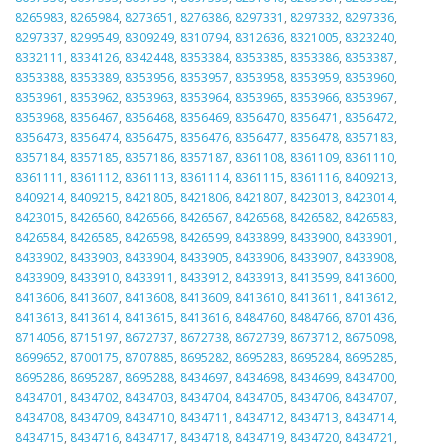
8265983
,
8265984
,
8273651
,
8276386
,
8297331
,
8297332
,
8297336
,
8297337
,
8299549
,
8309249
,
8310794
,
8312636
,
8321005
,
8323240
,
8332111
,
8334126
,
8342448
,
8353384
,
8353385
,
8353386
,
8353387
,
8353388
,
8353389
,
8353956
,
8353957
,
8353958
,
8353959
,
8353960
,
8353961
,
8353962
,
8353963
,
8353964
,
8353965
,
8353966
,
8353967
,
8353968
,
8356467
,
8356468
,
8356469
,
8356470
,
8356471
,
8356472
,
8356473
,
8356474
,
8356475
,
8356476
,
8356477
,
8356478
,
8357183
,
8357184
,
8357185
,
8357186
,
8357187
,
8361108
,
8361109
,
8361110
,
8361111
,
8361112
,
8361113
,
8361114
,
8361115
,
8361116
,
8409213
,
8409214
,
8409215
,
8421805
,
8421806
,
8421807
,
8423013
,
8423014
,
8423015
,
8426560
,
8426566
,
8426567
,
8426568
,
8426582
,
8426583
,
8426584
,
8426585
,
8426598
,
8426599
,
8433899
,
8433900
,
8433901
,
8433902
,
8433903
,
8433904
,
8433905
,
8433906
,
8433907
,
8433908
,
8433909
,
8433910
,
8433911
,
8433912
,
8433913
,
8413599
,
8413600
,
8413606
,
8413607
,
8413608
,
8413609
,
8413610
,
8413611
,
8413612
,
8413613
,
8413614
,
8413615
,
8413616
,
8484760
,
8484766
,
8701436
,
8714056
,
8715197
,
8672737
,
8672738
,
8672739
,
8673712
,
8675098
,
8699652
,
8700175
,
8707885
,
8695282
,
8695283
,
8695284
,
8695285
,
8695286
,
8695287
,
8695288
,
8434697
,
8434698
,
8434699
,
8434700
,
8434701
,
8434702
,
8434703
,
8434704
,
8434705
,
8434706
,
8434707
,
8434708
,
8434709
,
8434710
,
8434711
,
8434712
,
8434713
,
8434714
,
8434715
,
8434716
,
8434717
,
8434718
,
8434719
,
8434720
,
8434721
,