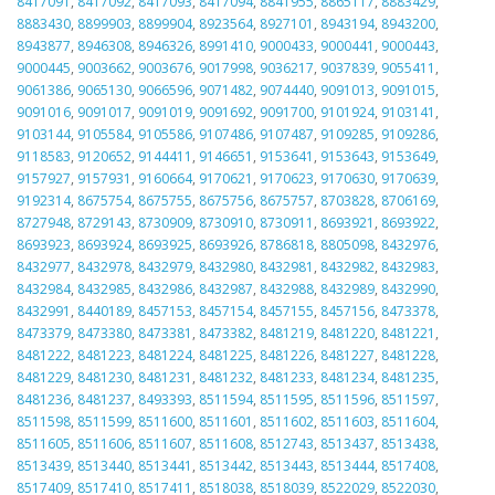
8417091
,
8417092
,
8417093
,
8417094
,
8841955
,
8865117
,
8883429
,
8883430
,
8899903
,
8899904
,
8923564
,
8927101
,
8943194
,
8943200
,
8943877
,
8946308
,
8946326
,
8991410
,
9000433
,
9000441
,
9000443
,
9000445
,
9003662
,
9003676
,
9017998
,
9036217
,
9037839
,
9055411
,
9061386
,
9065130
,
9066596
,
9071482
,
9074440
,
9091013
,
9091015
,
9091016
,
9091017
,
9091019
,
9091692
,
9091700
,
9101924
,
9103141
,
9103144
,
9105584
,
9105586
,
9107486
,
9107487
,
9109285
,
9109286
,
9118583
,
9120652
,
9144411
,
9146651
,
9153641
,
9153643
,
9153649
,
9157927
,
9157931
,
9160664
,
9170621
,
9170623
,
9170630
,
9170639
,
9192314
,
8675754
,
8675755
,
8675756
,
8675757
,
8703828
,
8706169
,
8727948
,
8729143
,
8730909
,
8730910
,
8730911
,
8693921
,
8693922
,
8693923
,
8693924
,
8693925
,
8693926
,
8786818
,
8805098
,
8432976
,
8432977
,
8432978
,
8432979
,
8432980
,
8432981
,
8432982
,
8432983
,
8432984
,
8432985
,
8432986
,
8432987
,
8432988
,
8432989
,
8432990
,
8432991
,
8440189
,
8457153
,
8457154
,
8457155
,
8457156
,
8473378
,
8473379
,
8473380
,
8473381
,
8473382
,
8481219
,
8481220
,
8481221
,
8481222
,
8481223
,
8481224
,
8481225
,
8481226
,
8481227
,
8481228
,
8481229
,
8481230
,
8481231
,
8481232
,
8481233
,
8481234
,
8481235
,
8481236
,
8481237
,
8493393
,
8511594
,
8511595
,
8511596
,
8511597
,
8511598
,
8511599
,
8511600
,
8511601
,
8511602
,
8511603
,
8511604
,
8511605
,
8511606
,
8511607
,
8511608
,
8512743
,
8513437
,
8513438
,
8513439
,
8513440
,
8513441
,
8513442
,
8513443
,
8513444
,
8517408
,
8517409
,
8517410
,
8517411
,
8518038
,
8518039
,
8522029
,
8522030
,