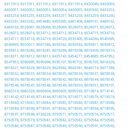
8317010
,
8317011
,
8317012
,
8317013
,
8317014
,
8430049
,
8430050
,
8430051
,
8430052
,
8430053
,
8430054
,
8430055
,
8430360
,
8433253
,
8433254
,
8433255
,
8433256
,
8433257
,
8433258
,
8433259
,
8433260
,
8433261
,
8433262
,
8454680
,
8455095
,
8461408
,
8469161
,
8469162
,
8469163
,
8528067
,
8528068
,
8528069
,
8528070
,
8528071
,
8528072
,
8528073
,
8528074
,
8534712
,
8534713
,
8534714
,
8534715
,
8534716
,
8534717
,
8534718
,
8534719
,
8534720
,
8535405
,
8544260
,
8545695
,
8549993
,
8550017
,
8561586
,
8592562
,
8592563
,
8593811
,
8593812
,
8593813
,
8618286
,
8618287
,
8618288
,
8618308
,
8618309
,
8618310
,
8618311
,
8618312
,
8618313
,
8435743
,
8454277
,
8454685
,
8547952
,
8547953
,
8586995
,
8595696
,
8595701
,
8595702
,
8595703
,
8618326
,
8618327
,
8618328
,
8618329
,
8626942
,
8643381
,
8646174
,
8677388
,
8678532
,
8678533
,
8678534
,
8678535
,
8678536
,
8678537
,
8678538
,
8678539
,
8678540
,
8678541
,
8678542
,
8678543
,
8678544
,
8678545
,
8678546
,
8678547
,
8678548
,
8678549
,
8678550
,
8678551
,
8678701
,
8682014
,
8682028
,
8693604
,
8693605
,
8695593
,
8710874
,
8714141
,
8714142
,
8714143
,
8714144
,
8718576
,
8718577
,
8718578
,
8718579
,
8718580
,
8718583
,
8718584
,
8718585
,
8718586
,
8718587
,
8718588
,
8718589
,
8718590
,
8718591
,
8718592
,
8718593
,
8718594
,
8718595
,
8718597
,
8718598
,
8726228
,
8750571
,
8750575
,
8750576
,
8750577
,
8750578
,
8750579
,
8750581
,
8750582
,
8750583
,
8750584
,
8750585
,
8750586
,
8750587
,
8750588
,
8750589
,
8750590
,
8750591
,
8750592
,