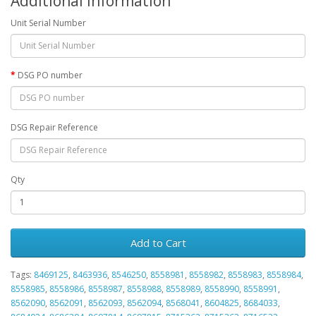
Additional Information
Unit Serial Number
DSG PO number
DSG Repair Reference
Qty
Add to Cart
Tags:
8469125
,
8463936
,
8546250
,
8558981
,
8558982
,
8558983
,
8558984
,
8558985
,
8558986
,
8558987
,
8558988
,
8558989
,
8558990
,
8558991
,
8562090
,
8562091
,
8562093
,
8562094
,
8568041
,
8604825
,
8684033
,