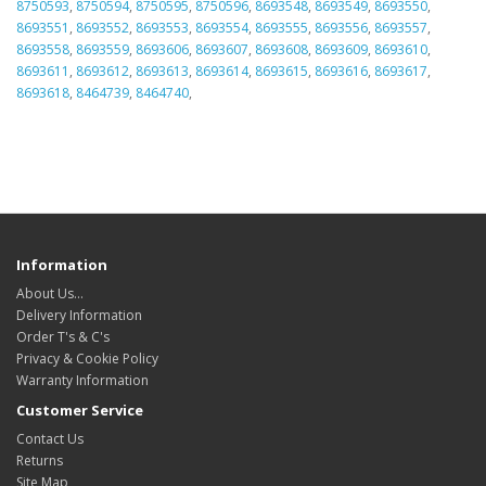
8750593
,
8750594
,
8750595
,
8750596
,
8693548
,
8693549
,
8693550
,
8693551
,
8693552
,
8693553
,
8693554
,
8693555
,
8693556
,
8693557
,
8693558
,
8693559
,
8693606
,
8693607
,
8693608
,
8693609
,
8693610
,
8693611
,
8693612
,
8693613
,
8693614
,
8693615
,
8693616
,
8693617
,
8693618
,
8464739
,
8464740
,
Information
About Us…
Delivery Information
Order T's & C's
Privacy & Cookie Policy
Warranty Information
Customer Service
Contact Us
Returns
Site Map