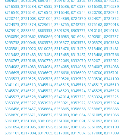
8684034
,
8686204
,
8697814
,
8697815
,
8715362
,
8715363
,
8716532
,
8716533
,
8716534
,
8716535
,
8716536
,
8716537
,
8716538
,
8716539
,
8716540
,
8716541
,
8716542
,
8716543
,
8716544
,
8720730
,
8720741
,
8720744
,
8721003
,
8721004
,
8724369
,
8724370
,
8724371
,
8724372
,
8724373
,
8724374
,
8729614
,
8748755
,
8748757
,
8775162
,
8879918
,
8879919
,
8883351
,
8883353
,
8897829
,
8905777
,
8910184
,
8910185
,
8950859
,
8950862
,
8950866
,
9016983
,
9016984
,
8290981
,
8295737
,
8295738
,
8300048
,
8303576
,
8303577
,
8303578
,
8303579
,
8303580
,
8303581
,
8310020
,
8310026
,
8313478
,
8313479
,
8313480
,
8313481
,
8313482
,
8313483
,
8313484
,
8313485
,
8313487
,
8313488
,
8330766
,
8330767
,
8330768
,
8330770
,
8332069
,
8332070
,
8332071
,
8332072
,
8334082
,
8334083
,
8334084
,
8334085
,
8334086
,
8334087
,
8334088
,
8336695
,
8336696
,
8336697
,
8336698
,
8336699
,
8336700
,
8336701
,
8339523
,
8339525
,
8339526
,
8339528
,
8339529
,
8339530
,
8341100
,
8341101
,
8345513
,
8345514
,
8345515
,
8345516
,
8345517
,
8345519
,
8345520
,
8345521
,
8345522
,
8345523
,
8345524
,
8345525
,
8345526
,
8345527
,
8345528
,
8345529
,
8347014
,
8353323
,
8353324
,
8353325
,
8353326
,
8353327
,
8353920
,
8353921
,
8353922
,
8353923
,
8353924
,
8356456
,
8356457
,
8358864
,
8358865
,
8358866
,
8358867
,
8358868
,
8358870
,
8358871
,
8358872
,
8361083
,
8361084
,
8361085
,
8361086
,
8361087
,
8361088
,
8361089
,
8361090
,
8361091
,
8361092
,
8361093
,
8361094
,
8361095
,
8361096
,
8361097
,
8361098
,
8361099
,
8361100
,
8361101
,
8317004
,
8317005
,
8317006
,
8317007
,
8317008
,
8317009
,