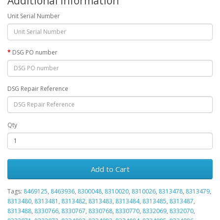
Additional Information
Unit Serial Number
DSG PO number
DSG Repair Reference
Qty
Add to Cart
Tags:
8469125
,
8463936
,
8300048
,
8310020
,
8310026
,
8313478
,
8313479
,
8313480
,
8313481
,
8313482
,
8313483
,
8313484
,
8313485
,
8313487
,
8313488
,
8330766
,
8330767
,
8330768
,
8330770
,
8332069
,
8332070
,