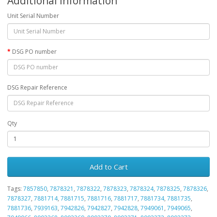
Additional Information
Unit Serial Number
DSG PO number
DSG Repair Reference
Qty
Add to Cart
Tags:
7857850
,
7878321
,
7878322
,
7878323
,
7878324
,
7878325
,
7878326
,
7878327
,
7881714
,
7881715
,
7881716
,
7881717
,
7881734
,
7881735
,
7881736
,
7939163
,
7942826
,
7942827
,
7942828
,
7949061
,
7949065
,