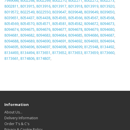
7949066
,
8002268
,
8002269
,
8002270
,
8002271
,
8002272
,
8002273
,
8002811
,
8013915
,
8013916
,
8013917
,
8013918
,
8013919
,
8013920
,
8019572
,
8022549
,
8022550
,
8039647
,
8039648
,
8039649
,
8039650
,
8039651
,
8054437
,
8054438
,
8054565
,
8054566
,
8054567
,
8054568
,
8054569
,
8054570
,
8054571
,
8054581
,
8054582
,
8094672
,
8094673
,
8094674
,
8094675
,
8094676
,
8094677
,
8094678
,
8094679
,
8094680
,
8094681
,
8094682
,
8094683
,
8094684
,
8094685
,
8094686
,
8094687
,
8094688
,
8094689
,
8094690
,
8094691
,
8094692
,
8094693
,
8094694
,
8094695
,
8094696
,
8094697
,
8094698
,
8094699
,
8125948
,
8134492
,
8134493
,
8134494
,
8173651
,
8173652
,
8173653
,
8173659
,
8173660
,
8173661
,
8174806
,
8174807
,
Information
About Us…
Delivery Information
Order T's & C's
Privacy & Cookie Policy