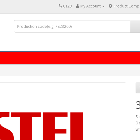
0123
My Account
Product Compa
Su
De
wi