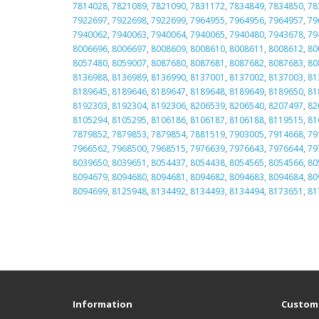
7814028
,
7821089
,
7821090
,
7831172
,
7834849
,
7834850
,
78
7922697
,
7922698
,
7922699
,
7964955
,
7964956
,
7964957
,
79
7940062
,
7940063
,
7940064
,
7940065
,
7940480
,
7943678
,
79
8006696
,
8006697
,
8008609
,
8008610
,
8008611
,
8008612
,
80
8057480
,
8059007
,
8087680
,
8087681
,
8087682
,
8087683
,
80
8136988
,
8136989
,
8136990
,
8137001
,
8137002
,
8137003
,
81
8189645
,
8189646
,
8189647
,
8189648
,
8189649
,
8189650
,
81
8192303
,
8192304
,
8192306
,
8206539
,
8206540
,
8207497
,
82
8105294
,
8105295
,
8106186
,
8106187
,
8106188
,
8119515
,
81
7879852
,
7879853
,
7879854
,
7881519
,
7903005
,
7914668
,
79
7966562
,
7968500
,
7968515
,
7976639
,
7976643
,
7976644
,
79
8039650
,
8039651
,
8054437
,
8054438
,
8054565
,
8054566
,
80
8094679
,
8094680
,
8094681
,
8094682
,
8094683
,
8094684
,
80
8094699
,
8125948
,
8134492
,
8134493
,
8134494
,
8173651
,
81
Information
Custome