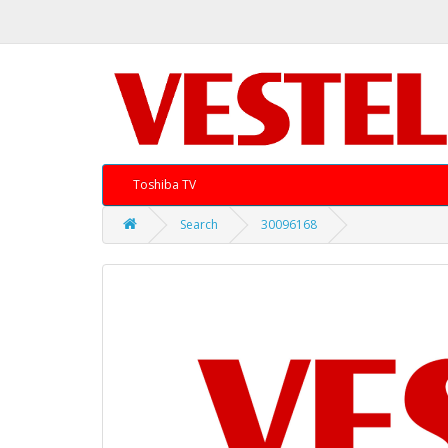
Toshiba TV
Search
30096168