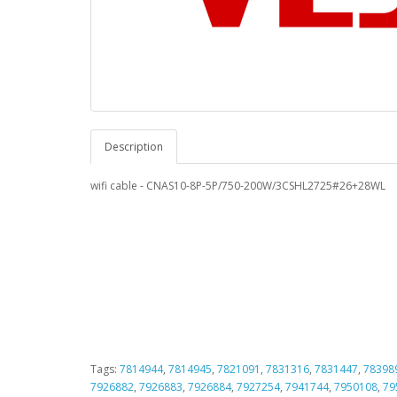
Description
wifi cable - CNAS10-8P-5P/750-200W/3CSHL2725#26+28WL
Tags:
7814944
,
7814945
,
7821091
,
7831316
,
7831447
,
78398
7926882
,
7926883
,
7926884
,
7927254
,
7941744
,
7950108
,
79