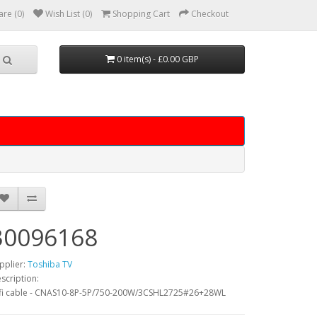
re (0)
Wish List (0)
Shopping Cart
Checkout
0 item(s) - £0.00 GBP
30096168
pplier:
Toshiba TV
scription:
fi cable - CNAS10-8P-5P/750-200W/3CSHL2725#26+28WL