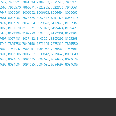
1522
,
7881523
,
7881524
,
7888558
,
7891520
,
7901273
,
6569
,
7966570
,
7966571
,
7922355
,
7922356
,
7940061
,
7647
,
8006691
,
8006692
,
8006693
,
8006694
,
8006695
,
6081
,
8036082
,
8074585
,
8057477
,
8057478
,
8057479
,
7692
,
8087693
,
8087694
,
8129828
,
8132675
,
8136987
,
3069
,
8153070
,
8153071
,
8153072
,
8155424
,
8155425
,
0473
,
8192298
,
8192299
,
8192300
,
8192301
,
8192302
,
7697
,
8057481
,
8057482
,
8105291
,
8105292
,
8105293
,
5740
,
7835756
,
7840158
,
7871125
,
7875312
,
7875550
,
8862
,
7964947
,
7964951
,
7964952
,
7966560
,
7966561
,
8605
,
8008606
,
8008607
,
8039647
,
8039648
,
8039649
,
4673
,
8094674
,
8094675
,
8094676
,
8094677
,
8094678
,
4693
,
8094694
,
8094695
,
8094696
,
8094697
,
8094698
,