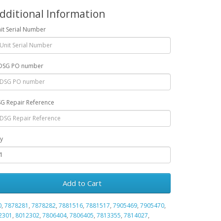
dditional Information
it Serial Number
DSG PO number
G Repair Reference
y
Add to Cart
0
,
7878281
,
7878282
,
7881516
,
7881517
,
7905469
,
7905470
,
2301
,
8012302
,
7806404
,
7806405
,
7813355
,
7814027
,