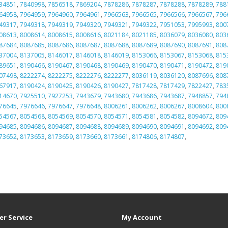
34851
,
7840998
,
7856518
,
7869204
,
7878286
,
7878287
,
7878288
,
7878289
,
788
64958
,
7964959
,
7964960
,
7964961
,
7966563
,
7966565
,
7966566
,
7966567
,
796
49317
,
7949318
,
7949319
,
7949320
,
7949321
,
7949322
,
7951053
,
7995993
,
800
08613
,
8008614
,
8008615
,
8008616
,
8021184
,
8021185
,
8036079
,
8036080
,
803
87684
,
8087685
,
8087686
,
8087687
,
8087688
,
8087689
,
8087690
,
8087691
,
808
37004
,
8137005
,
8146017
,
8146018
,
8146019
,
8153066
,
8153067
,
8153068
,
815
89651
,
8190466
,
8190467
,
8190468
,
8190469
,
8190470
,
8190471
,
8190472
,
819
07498
,
8222274
,
8222275
,
8222276
,
8222277
,
8036119
,
8036120
,
8087696
,
808
67917
,
8190424
,
8190425
,
8190426
,
8190427
,
7817428
,
7817429
,
7822427
,
783
14670
,
7925510
,
7927253
,
7943679
,
7943680
,
7943686
,
7943687
,
7948857
,
794
76645
,
7976646
,
7976647
,
7976648
,
8006261
,
8006262
,
8006267
,
8008604
,
800
54567
,
8054568
,
8054569
,
8054570
,
8054571
,
8054581
,
8054582
,
8094672
,
809
94685
,
8094686
,
8094687
,
8094688
,
8094689
,
8094690
,
8094691
,
8094692
,
809
73652
,
8173653
,
8173659
,
8173660
,
8173661
,
8174806
,
8174807
,
r Service
My Account