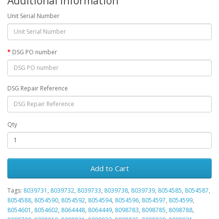
Additional Information
Unit Serial Number
DSG PO number
DSG Repair Reference
Qty
Add to Cart
Tags:
8039731
,
8039732
,
8039733
,
8039738
,
8039739
,
8054585
,
8054587
,
8054588
,
8054590
,
8054592
,
8054594
,
8054596
,
8054597
,
8054599
,
8054601
,
8054602
,
8064448
,
8064449
,
8098783
,
8098785
,
8098788
,