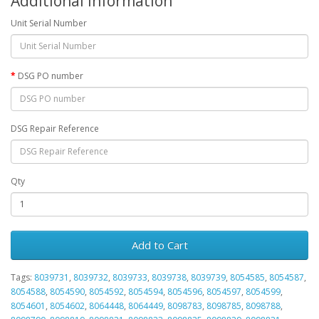
Additional Information
Unit Serial Number
DSG PO number
DSG Repair Reference
Qty
Add to Cart
Tags:
8039731
,
8039732
,
8039733
,
8039738
,
8039739
,
8054585
,
8054587
,
8054588
,
8054590
,
8054592
,
8054594
,
8054596
,
8054597
,
8054599
,
8054601
,
8054602
,
8064448
,
8064449
,
8098783
,
8098785
,
8098788
,