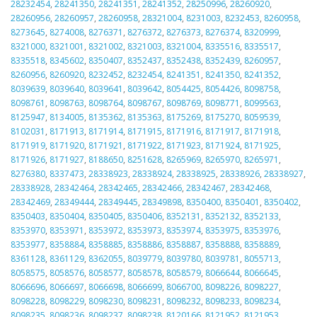
28232454
,
28241350
,
28241351
,
28241352
,
28250996
,
28260920
,
28260956
,
28260957
,
28260958
,
28321004
,
8231003
,
8232453
,
8260958
,
8273645
,
8274008
,
8276371
,
8276372
,
8276373
,
8276374
,
8320999
,
8321000
,
8321001
,
8321002
,
8321003
,
8321004
,
8335516
,
8335517
,
8335518
,
8345602
,
8350407
,
8352437
,
8352438
,
8352439
,
8260957
,
8260956
,
8260920
,
8232452
,
8232454
,
8241351
,
8241350
,
8241352
,
8039639
,
8039640
,
8039641
,
8039642
,
8054425
,
8054426
,
8098758
,
8098761
,
8098763
,
8098764
,
8098767
,
8098769
,
8098771
,
8099563
,
8125947
,
8134005
,
8135362
,
8135363
,
8175269
,
8175270
,
8059539
,
8102031
,
8171913
,
8171914
,
8171915
,
8171916
,
8171917
,
8171918
,
8171919
,
8171920
,
8171921
,
8171922
,
8171923
,
8171924
,
8171925
,
8171926
,
8171927
,
8188650
,
8251628
,
8265969
,
8265970
,
8265971
,
8276380
,
8337473
,
28338923
,
28338924
,
28338925
,
28338926
,
28338927
,
28338928
,
28342464
,
28342465
,
28342466
,
28342467
,
28342468
,
28342469
,
28349444
,
28349445
,
28349898
,
8350400
,
8350401
,
8350402
,
8350403
,
8350404
,
8350405
,
8350406
,
8352131
,
8352132
,
8352133
,
8353970
,
8353971
,
8353972
,
8353973
,
8353974
,
8353975
,
8353976
,
8353977
,
8358884
,
8358885
,
8358886
,
8358887
,
8358888
,
8358889
,
8361128
,
8361129
,
8362055
,
8039779
,
8039780
,
8039781
,
8055713
,
8058575
,
8058576
,
8058577
,
8058578
,
8058579
,
8066644
,
8066645
,
8066696
,
8066697
,
8066698
,
8066699
,
8066700
,
8098226
,
8098227
,
8098228
,
8098229
,
8098230
,
8098231
,
8098232
,
8098233
,
8098234
,
8098235
,
8098236
,
8098237
,
8098238
,
8120166
,
8121952
,
8121953
,