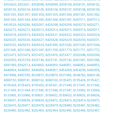
8353620
,
8353621
,
8358098
,
8358099
,
8358100
,
8358101
,
8358102
,
8358103
,
8358104
,
8358105
,
8358106
,
8358107
,
8358108
,
8358109
,
8361355
,
8361357
,
8361358
,
8361359
,
8361360
,
8361361
,
8361362
,
8361363
,
8361364
,
8361365
,
8361366
,
8361367
,
8367511
,
8367512
,
8416526
,
8426266
,
8426267
,
8426268
,
8426269
,
8426270
,
8426271
,
8426272
,
8426273
,
8426313
,
8426314
,
8426315
,
8426316
,
8426317
,
8426318
,
8426319
,
8426320
,
8426321
,
8426322
,
8426323
,
8426324
,
8426325
,
8426326
,
8426327
,
8426328
,
8426329
,
8426330
,
8426331
,
8426332
,
8426333
,
8426334
,
8447490
,
8251042
,
8251043
,
8251044
,
8251045
,
8251046
,
8251047
,
8251769
,
8251770
,
8251771
,
8251772
,
8253473
,
8253474
,
8253475
,
8253476
,
8253477
,
8302048
,
8302049
,
8302050
,
8325739
,
8325740
,
8325741
,
8325742
,
8361067
,
8361068
,
8361069
,
8362514
,
8434663
,
8446950
,
8446951
,
8446952
,
8446953
,
8446954
,
8446955
,
8446956
,
8446957
,
8454289
,
8454290
,
8463936
,
8474968
,
8497393
,
8529875
,
8529876
,
8537685
,
8548782
,
8060149
,
8060150
,
8060161
,
8060162
,
8060163
,
8105425
,
8105426
,
8105427
,
8105428
,
8105429
,
8105430
,
8105431
,
8121940
,
8121941
,
8121942
,
8121943
,
8121944
,
8121945
,
8121946
,
8121947
,
8133963
,
8133964
,
8133965
,
8133966
,
8189631
,
8189632
,
8189633
,
8189635
,
8189636
,
8189637
,
8189638
,
8189639
,
8228472
,
8228473
,
8228474
,
8228475
,
8228476
,
8228477
,
8228478
,
8228479
,
8228480
,
8228481
,
8228482
,
8228483
,
8262462
,
8262463
,
8262464
,
8262465
,
8262466
,
8262467
,