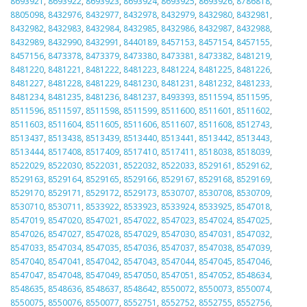
8693921
,
8693922
,
8693923
,
8693924
,
8693925
,
8693926
,
8786818
,
8805098
,
8432976
,
8432977
,
8432978
,
8432979
,
8432980
,
8432981
,
8432982
,
8432983
,
8432984
,
8432985
,
8432986
,
8432987
,
8432988
,
8432989
,
8432990
,
8432991
,
8440189
,
8457153
,
8457154
,
8457155
,
8457156
,
8473378
,
8473379
,
8473380
,
8473381
,
8473382
,
8481219
,
8481220
,
8481221
,
8481222
,
8481223
,
8481224
,
8481225
,
8481226
,
8481227
,
8481228
,
8481229
,
8481230
,
8481231
,
8481232
,
8481233
,
8481234
,
8481235
,
8481236
,
8481237
,
8493393
,
8511594
,
8511595
,
8511596
,
8511597
,
8511598
,
8511599
,
8511600
,
8511601
,
8511602
,
8511603
,
8511604
,
8511605
,
8511606
,
8511607
,
8511608
,
8512743
,
8513437
,
8513438
,
8513439
,
8513440
,
8513441
,
8513442
,
8513443
,
8513444
,
8517408
,
8517409
,
8517410
,
8517411
,
8518038
,
8518039
,
8522029
,
8522030
,
8522031
,
8522032
,
8522033
,
8529161
,
8529162
,
8529163
,
8529164
,
8529165
,
8529166
,
8529167
,
8529168
,
8529169
,
8529170
,
8529171
,
8529172
,
8529173
,
8530707
,
8530708
,
8530709
,
8530710
,
8530711
,
8533922
,
8533923
,
8533924
,
8533925
,
8547018
,
8547019
,
8547020
,
8547021
,
8547022
,
8547023
,
8547024
,
8547025
,
8547026
,
8547027
,
8547028
,
8547029
,
8547030
,
8547031
,
8547032
,
8547033
,
8547034
,
8547035
,
8547036
,
8547037
,
8547038
,
8547039
,
8547040
,
8547041
,
8547042
,
8547043
,
8547044
,
8547045
,
8547046
,
8547047
,
8547048
,
8547049
,
8547050
,
8547051
,
8547052
,
8548634
,
8548635
,
8548636
,
8548637
,
8548642
,
8550072
,
8550073
,
8550074
,
8550075
,
8550076
,
8550077
,
8552751
,
8552752
,
8552755
,
8552756
,