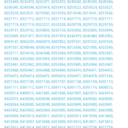
8232469
,
8232470
,
8232471
,
8232472
,
8245042
,
8245043
,
8245044
,
8245045
,
8245046
,
8253418
,
8253419
,
8253522
,
8253524
,
8253527
,
8253529
,
8253531
,
8276385
,
8313539
,
8313540
,
8313541
,
8313542
,
8321711
,
8321712
,
8321713
,
8321714
,
8321715
,
8321716
,
8321717
,
8321718
,
8321719
,
8323237
,
8323238
,
8329728
,
8329729
,
8329730
,
8329731
,
8329732
,
8330803
,
8332126
,
8332892
,
8332893
,
8332894
,
8332895
,
8337477
,
8337478
,
8337479
,
8342479
,
8342480
,
8052953
,
8059147
,
8062330
,
8063879
,
8067852
,
8297331
,
8297332
,
8297336
,
8297337
,
8299549
,
8309249
,
8310794
,
8312636
,
8321005
,
8323240
,
8332111
,
8334126
,
8342448
,
8353384
,
8353385
,
8353386
,
8353387
,
8353388
,
8353389
,
8353956
,
8353957
,
8353958
,
8353959
,
8353960
,
8353961
,
8353962
,
8353963
,
8353964
,
8353965
,
8353966
,
8353967
,
8353968
,
8356467
,
8356468
,
8356469
,
8356470
,
8356471
,
8356472
,
8356473
,
8356474
,
8356475
,
8356476
,
8356477
,
8356478
,
8357183
,
8357184
,
8357185
,
8357186
,
8357187
,
8361108
,
8361109
,
8361110
,
8361111
,
8361112
,
8361113
,
8361114
,
8361115
,
8361116
,
8409213
,
8409214
,
8409215
,
8421805
,
8421806
,
8421807
,
8423013
,
8423014
,
8423015
,
8426560
,
8426566
,
8426567
,
8426568
,
8426582
,
8426583
,
8426584
,
8426585
,
8426598
,
8426599
,
8433899
,
8433900
,
8433901
,
8433902
,
8433903
,
8433904
,
8433905
,
8433906
,
8433907
,
8433908
,
8433909
,
8433910
,
8433911
,
8433912
,
8433913
,
8413599
,
8413600
,
8413606
,
8413607
,
8413608
,
8413609
,
8413610
,
8413611
,
8413612
,
8413613
,
8413614
,
8413615
,
8413616
,
8672737
,
8672738
,
8672739
,