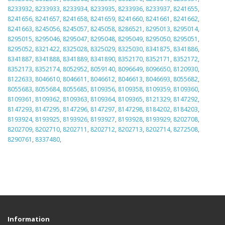
8233932
,
8233933
,
8233934
,
8233935
,
8233936
,
8233937
,
8241655
,
8241656
,
8241657
,
8241658
,
8241659
,
8241660
,
8241661
,
8241662
,
8241663
,
8245056
,
8245057
,
8245058
,
8286521
,
8295013
,
8295014
,
8295015
,
8295046
,
8295047
,
8295048
,
8295049
,
8295050
,
8295051
,
8295052
,
8321422
,
8325028
,
8325029
,
8325030
,
8341875
,
8341886
,
8341887
,
8341888
,
8341889
,
8341890
,
8352170
,
8352171
,
8352172
,
8352173
,
8352174
,
8052952
,
8059140
,
8096649
,
8096650
,
8120930
,
8122633
,
8046610
,
8046611
,
8046612
,
8046613
,
8046693
,
8055682
,
8055683
,
8055684
,
8055685
,
8109356
,
8109358
,
8109359
,
8109360
,
8109361
,
8109362
,
8109363
,
8109364
,
8109365
,
8121329
,
8147292
,
8147293
,
8147295
,
8147296
,
8147297
,
8147298
,
8184202
,
8184203
,
8193924
,
8193925
,
8193926
,
8193927
,
8193928
,
8193929
,
8202708
,
8202709
,
8202710
,
8202711
,
8202712
,
8202713
,
8202714
,
8272508
,
8290761
,
8337480
,
Information