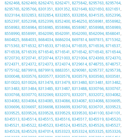
8262468
,
8262469
,
8262470
,
8262471
,
8275842
,
8295763
,
8295764
,
8295765
,
8295766
,
8301351
,
8301352
,
8321649
,
8321650
,
8321651
,
8323184
,
8332853
,
8332854
,
8332855
,
8332856
,
8341535
,
8352396
,
8352397
,
8352398
,
8352399
,
8352400
,
8546250
,
8558981
,
8558982
,
8558983
,
8558984
,
8558985
,
8558986
,
8558987
,
8558988
,
8558989
,
8558990
,
8558991
,
8562090
,
8562091
,
8562093
,
8562094
,
8568041
,
8604825
,
8684033
,
8684034
,
8686204
,
8697814
,
8697815
,
8715362
,
8715363
,
8716532
,
8716533
,
8716534
,
8716535
,
8716536
,
8716537
,
8716538
,
8716539
,
8716540
,
8716541
,
8716542
,
8716543
,
8716544
,
8720730
,
8720741
,
8720744
,
8721003
,
8721004
,
8724369
,
8724370
,
8724371
,
8724372
,
8724373
,
8724374
,
8729614
,
8748755
,
8748757
,
8775162
,
8879918
,
8879919
,
8883351
,
8290981
,
8295737
,
8295738
,
8300048
,
8303576
,
8303577
,
8303578
,
8303579
,
8303580
,
8303581
,
8310020
,
8310026
,
8313478
,
8313479
,
8313480
,
8313481
,
8313482
,
8313483
,
8313484
,
8313485
,
8313487
,
8313488
,
8330766
,
8330767
,
8330768
,
8330770
,
8332069
,
8332070
,
8332071
,
8332072
,
8334082
,
8334083
,
8334084
,
8334085
,
8334086
,
8334087
,
8334088
,
8336695
,
8336696
,
8336697
,
8336698
,
8336699
,
8336700
,
8336701
,
8339523
,
8339525
,
8339526
,
8339528
,
8339529
,
8339530
,
8341100
,
8341101
,
8345513
,
8345514
,
8345515
,
8345516
,
8345517
,
8345519
,
8345520
,
8345521
,
8345522
,
8345523
,
8345524
,
8345525
,
8345526
,
8345527
,
8345528
,
8345529
,
8347014
,
8353323
,
8353324
,
8353325
,
8353326
,