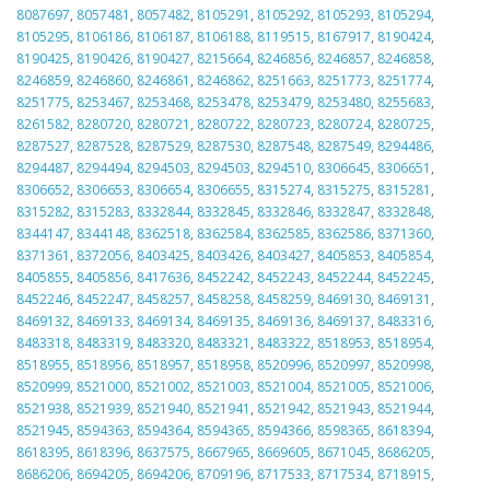
8087697
,
8057481
,
8057482
,
8105291
,
8105292
,
8105293
,
8105294
,
8105295
,
8106186
,
8106187
,
8106188
,
8119515
,
8167917
,
8190424
,
8190425
,
8190426
,
8190427
,
8215664
,
8246856
,
8246857
,
8246858
,
8246859
,
8246860
,
8246861
,
8246862
,
8251663
,
8251773
,
8251774
,
8251775
,
8253467
,
8253468
,
8253478
,
8253479
,
8253480
,
8255683
,
8261582
,
8280720
,
8280721
,
8280722
,
8280723
,
8280724
,
8280725
,
8287527
,
8287528
,
8287529
,
8287530
,
8287548
,
8287549
,
8294486
,
8294487
,
8294494
,
8294503
,
8294503
,
8294510
,
8306645
,
8306651
,
8306652
,
8306653
,
8306654
,
8306655
,
8315274
,
8315275
,
8315281
,
8315282
,
8315283
,
8332844
,
8332845
,
8332846
,
8332847
,
8332848
,
8344147
,
8344148
,
8362518
,
8362584
,
8362585
,
8362586
,
8371360
,
8371361
,
8372056
,
8403425
,
8403426
,
8403427
,
8405853
,
8405854
,
8405855
,
8405856
,
8417636
,
8452242
,
8452243
,
8452244
,
8452245
,
8452246
,
8452247
,
8458257
,
8458258
,
8458259
,
8469130
,
8469131
,
8469132
,
8469133
,
8469134
,
8469135
,
8469136
,
8469137
,
8483316
,
8483318
,
8483319
,
8483320
,
8483321
,
8483322
,
8518953
,
8518954
,
8518955
,
8518956
,
8518957
,
8518958
,
8520996
,
8520997
,
8520998
,
8520999
,
8521000
,
8521002
,
8521003
,
8521004
,
8521005
,
8521006
,
8521938
,
8521939
,
8521940
,
8521941
,
8521942
,
8521943
,
8521944
,
8521945
,
8594363
,
8594364
,
8594365
,
8594366
,
8598365
,
8618394
,
8618395
,
8618396
,
8637575
,
8667965
,
8669605
,
8671045
,
8686205
,
8686206
,
8694205
,
8694206
,
8709196
,
8717533
,
8717534
,
8718915
,