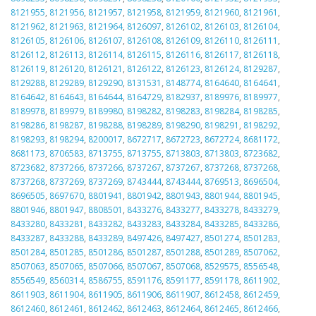
8121955
,
8121956
,
8121957
,
8121958
,
8121959
,
8121960
,
8121961
,
8121962
,
8121963
,
8121964
,
8126097
,
8126102
,
8126103
,
8126104
,
8126105
,
8126106
,
8126107
,
8126108
,
8126109
,
8126110
,
8126111
,
8126112
,
8126113
,
8126114
,
8126115
,
8126116
,
8126117
,
8126118
,
8126119
,
8126120
,
8126121
,
8126122
,
8126123
,
8126124
,
8129287
,
8129288
,
8129289
,
8129290
,
8131531
,
8148774
,
8164640
,
8164641
,
8164642
,
8164643
,
8164644
,
8164729
,
8182937
,
8189976
,
8189977
,
8189978
,
8189979
,
8189980
,
8198282
,
8198283
,
8198284
,
8198285
,
8198286
,
8198287
,
8198288
,
8198289
,
8198290
,
8198291
,
8198292
,
8198293
,
8198294
,
8200017
,
8672717
,
8672723
,
8672724
,
8681172
,
8681173
,
8706583
,
8713755
,
8713755
,
8713803
,
8713803
,
8723682
,
8723682
,
8737266
,
8737266
,
8737267
,
8737267
,
8737268
,
8737268
,
8737268
,
8737269
,
8737269
,
8743444
,
8743444
,
8769513
,
8696504
,
8696505
,
8697670
,
8801941
,
8801942
,
8801943
,
8801944
,
8801945
,
8801946
,
8801947
,
8808501
,
8433276
,
8433277
,
8433278
,
8433279
,
8433280
,
8433281
,
8433282
,
8433283
,
8433284
,
8433285
,
8433286
,
8433287
,
8433288
,
8433289
,
8497426
,
8497427
,
8501274
,
8501283
,
8501284
,
8501285
,
8501286
,
8501287
,
8501288
,
8501289
,
8507062
,
8507063
,
8507065
,
8507066
,
8507067
,
8507068
,
8529575
,
8556548
,
8556549
,
8560314
,
8586755
,
8591176
,
8591177
,
8591178
,
8611902
,
8611903
,
8611904
,
8611905
,
8611906
,
8611907
,
8612458
,
8612459
,
8612460
,
8612461
,
8612462
,
8612463
,
8612464
,
8612465
,
8612466
,