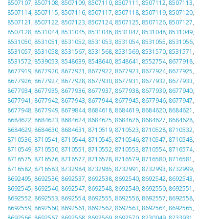
8507107
,
8507108
,
8507109
,
8507110
,
8507111
,
8507112
,
8507113
,
8507114
,
8507115
,
8507116
,
8507117
,
8507118
,
8507119
,
8507120
,
8507121
,
8507122
,
8507123
,
8507124
,
8507125
,
8507126
,
8507127
,
8507128
,
8531044
,
8531045
,
8531046
,
8531047
,
8531048
,
8531049
,
8531050
,
8531051
,
8531052
,
8531053
,
8531054
,
8531055
,
8531056
,
8531057
,
8531058
,
8531567
,
8531568
,
8531569
,
8531570
,
8531571
,
8531572
,
8539053
,
8548639
,
8548640
,
8548641
,
8552754
,
8677918
,
8677919
,
8677920
,
8677921
,
8677922
,
8677923
,
8677924
,
8677925
,
8677926
,
8677927
,
8677928
,
8677930
,
8677931
,
8677932
,
8677933
,
8677934
,
8677935
,
8677936
,
8677937
,
8677938
,
8677939
,
8677940
,
8677941
,
8677942
,
8677943
,
8677944
,
8677945
,
8677946
,
8677947
,
8677948
,
8677949
,
8679844
,
8684618
,
8684619
,
8684620
,
8684621
,
8684622
,
8684623
,
8684624
,
8684625
,
8684626
,
8684627
,
8684628
,
8684629
,
8684630
,
8684631
,
8710519
,
8710523
,
8710528
,
8710532
,
8710536
,
8710541
,
8710544
,
8710545
,
8710546
,
8710547
,
8710548
,
8710549
,
8710550
,
8710551
,
8710552
,
8710553
,
8710554
,
8716574
,
8716575
,
8716576
,
8716577
,
8716578
,
8716579
,
8716580
,
8716581
,
8716582
,
8716583
,
8732984
,
8732985
,
8732991
,
8732993
,
8732999
,
8692495
,
8692536
,
8692537
,
8692538
,
8692540
,
8692542
,
8692543
,
8692545
,
8692546
,
8692547
,
8692548
,
8692549
,
8692550
,
8692551
,
8692552
,
8692553
,
8692554
,
8692555
,
8692556
,
8692557
,
8692558
,
8692559
,
8692560
,
8692561
,
8692562
,
8692563
,
8692564
,
8692565
,
8692566
,
8692567
,
8692568
,
8692569
,
8692570
,
8230049
,
8233931
,