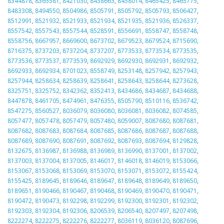
8344878
,
8365581
,
8421030
,
8438663
,
8458014
,
8465425
,
8465775
,
8483308
,
8494550
,
8504986
,
8505791
,
8505792
,
8505793
,
8506427
,
8512991
,
8521932
,
8521933
,
8521934
,
8521935
,
8521936
,
8526337
,
8557542
,
8557543
,
8557544
,
8528591
,
8556691
,
8558747
,
8558748
,
8558756
,
8667957
,
8669600
,
8673702
,
8679523
,
8679524
,
8715690
,
8716375
,
8737203
,
8737204
,
8737207
,
8773533
,
8773534
,
8773535
,
8773536
,
8773537
,
8773539
,
8692929
,
8692930
,
8692931
,
8692932
,
8692933
,
8692934
,
8701023
,
8558749
,
8253148
,
8257942
,
8257943
,
8257944
,
8258634
,
8258639
,
8258641
,
8258643
,
8258644
,
8273628
,
8325751
,
8325752
,
8342362
,
8352413
,
8434686
,
8434687
,
8434688
,
8447878
,
8461705
,
8474961
,
8476355
,
8505790
,
8510116
,
8536742
,
8547275
,
8560527
,
8036079
,
8036080
,
8036081
,
8036082
,
8074585
,
8057477
,
8057478
,
8057479
,
8057480
,
8059007
,
8087680
,
8087681
,
8087682
,
8087683
,
8087684
,
8087685
,
8087686
,
8087687
,
8087688
,
8087689
,
8087690
,
8087691
,
8087692
,
8087693
,
8087694
,
8129828
,
8132675
,
8136987
,
8136988
,
8136989
,
8136990
,
8137001
,
8137002
,
8137003
,
8137004
,
8137005
,
8146017
,
8146018
,
8146019
,
8153066
,
8153067
,
8153068
,
8153069
,
8153070
,
8153071
,
8153072
,
8155424
,
8155425
,
8189645
,
8189646
,
8189647
,
8189648
,
8189649
,
8189650
,
8189651
,
8190466
,
8190467
,
8190468
,
8190469
,
8190470
,
8190471
,
8190472
,
8190473
,
8192298
,
8192299
,
8192300
,
8192301
,
8192302
,
8192303
,
8192304
,
8192306
,
8206539
,
8206540
,
8207497
,
8207498
,
8222274
,
8222275
,
8222276
,
8222277
,
8036119
,
8036120
,
8087696
,