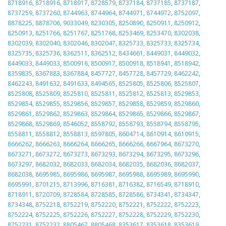
8718916
,
8718916
,
8718917
,
8728579
,
8737184
,
8737185
,
8737187
,
8737259
,
8737260
,
8744963
,
8744964
,
8744971
,
8744972
,
8752097
,
8878225
,
8878706
,
9033049
,
8230305
,
8250890
,
8250911
,
8250912
,
8250913
,
8251766
,
8251767
,
8251768
,
8253469
,
8253470
,
8302038
,
8302039
,
8302040
,
8302046
,
8302047
,
8325733
,
8325733
,
8325734
,
8325735
,
8325736
,
8362511
,
8362512
,
8434661
,
8449031
,
8449032
,
8449033
,
8449033
,
8500916
,
8500917
,
8500918
,
8518941
,
8518942
,
8359835
,
8367883
,
8367884
,
8457727
,
8457728
,
8457729
,
8462242
,
8462243
,
8491632
,
8491633
,
8494565
,
8525805
,
8525806
,
8525807
,
8525808
,
8525809
,
8525810
,
8525811
,
8525812
,
8525813
,
8529853
,
8529854
,
8529855
,
8529856
,
8529857
,
8529858
,
8529859
,
8529860
,
8529861
,
8529862
,
8529863
,
8529864
,
8529865
,
8529866
,
8529867
,
8529868
,
8529869
,
8546052
,
8558792
,
8558793
,
8558794
,
8558795
,
8558811
,
8558812
,
8558813
,
8597805
,
8604714
,
8610914
,
8610915
,
8666262
,
8666263
,
8666264
,
8666265
,
8666266
,
8667964
,
8673270
,
8673271
,
8673272
,
8673273
,
8673293
,
8673294
,
8673295
,
8673296
,
8673297
,
8682032
,
8682033
,
8682034
,
8682035
,
8682036
,
8682037
,
8682038
,
8695985
,
8695986
,
8695987
,
8695988
,
8695989
,
8695990
,
8695991
,
8701215
,
8713996
,
8716381
,
8716382
,
8716549
,
8718910
,
8718911
,
8720709
,
8728584
,
8728585
,
8728586
,
8734341
,
8734347
,
8734348
,
8752218
,
8752219
,
8752220
,
8752221
,
8752222
,
8752223
,
8752224
,
8752225
,
8752226
,
8752227
,
8752228
,
8752229
,
8752230
,
8752231
,
8752232
,
8805467
,
8805468
,
8353617
,
8353618
,
8353619
,