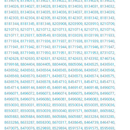
8134014
,
8134015
,
8134021
,
8134022
,
8134023
,
8134024
,
8134025
,
8134026
,
8134027
,
8134028
,
8134029
,
8134030
,
8134031
,
8134032
,
8134033
,
8134034
,
8134035
,
8134036
,
8134037
,
8134038
,
8134039
,
8142303
,
8142304
,
8142305
,
8142306
,
8142307
,
8181342
,
8181343
,
8181344
,
8181345
,
8181346
,
8203908
,
8203909
,
8203910
,
8210709
,
8210710
,
8210711
,
8210712
,
8210713
,
8210714
,
8210715
,
8210716
,
8210717
,
8129317
,
8059549
,
8103038
,
8103039
,
8103199
,
8171933
,
8171934
,
8171935
,
8171936
,
8171937
,
8171938
,
8171939
,
8171940
,
8171941
,
8171942
,
8171943
,
8171944
,
8171945
,
8171946
,
8171947
,
8171948
,
8171949
,
8171950
,
8171951
,
8171952
,
8171953
,
8731072
,
8742628
,
8742630
,
8742631
,
8742632
,
8742633
,
8743392
,
8746734
,
8799168
,
8804404
,
8804405
,
8804406
,
8805066
,
8436525
,
8436561
,
8436562
,
8436563
,
8436564
,
8436565
,
8436566
,
8436567
,
8436568
,
8436569
,
8436570
,
8436571
,
8436572
,
8436573
,
8436574
,
8436575
,
8436576
,
8436577
,
8436578
,
8454710
,
8454711
,
8454712
,
8454713
,
8454714
,
8469144
,
8469145
,
8469146
,
8469147
,
8469148
,
8496070
,
8496071
,
8496072
,
8496073
,
8496074
,
8496075
,
8496076
,
8496077
,
8496078
,
8496079
,
8496080
,
8496081
,
8496082
,
8496083
,
8496084
,
8550030
,
8550031
,
8550032
,
8550033
,
8550034
,
8550035
,
8550036
,
8550037
,
8550038
,
8550039
,
8550040
,
8591571
,
8605881
,
8605882
,
8605883
,
8605884
,
8605885
,
8605886
,
8605887
,
8633284
,
8633285
,
8633286
,
8633287
,
8658300
,
8670317
,
8438645
,
8464739
,
8464740
,
8470075
,
8470076
,
8529893
,
8529894
,
8591574
,
8591575
,
8595693
,