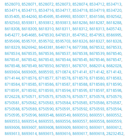
8528070
,
8528071
,
8528072
,
8528073
,
8528074
,
8534712
,
8534713
,
8534714
,
8534715
,
8534716
,
8534717
,
8534718
,
8534719
,
8534720
,
8535405
,
8544260
,
8545695
,
8549993
,
8550017
,
8561586
,
8592562
,
8592563
,
8593811
,
8593812
,
8593813
,
8618286
,
8618287
,
8618288
,
8618308
,
8618309
,
8618310
,
8618311
,
8618312
,
8618313
,
8435743
,
8454277
,
8454685
,
8478530
,
8478531
,
8547952
,
8547953
,
8586995
,
8595696
,
8595701
,
8595702
,
8595703
,
8618326
,
8618327
,
8618328
,
8618329
,
8626942
,
8643381
,
8646174
,
8677388
,
8678532
,
8678533
,
8678534
,
8678535
,
8678536
,
8678537
,
8678538
,
8678539
,
8678540
,
8678541
,
8678542
,
8678543
,
8678544
,
8678545
,
8678546
,
8678547
,
8678548
,
8678549
,
8678550
,
8678551
,
8678701
,
8682014
,
8682028
,
8693604
,
8693605
,
8695593
,
8710874
,
8714141
,
8714142
,
8714143
,
8714144
,
8718576
,
8718577
,
8718578
,
8718579
,
8718580
,
8718583
,
8718584
,
8718585
,
8718586
,
8718587
,
8718588
,
8718589
,
8718590
,
8718591
,
8718592
,
8718593
,
8718594
,
8718595
,
8718597
,
8718598
,
8726228
,
8750571
,
8750575
,
8750576
,
8750577
,
8750578
,
8750579
,
8750581
,
8750582
,
8750583
,
8750584
,
8750585
,
8750586
,
8750587
,
8750588
,
8750589
,
8750590
,
8750591
,
8750592
,
8750593
,
8750594
,
8750595
,
8750596
,
8693548
,
8693549
,
8693550
,
8693551
,
8693552
,
8693553
,
8693554
,
8693555
,
8693556
,
8693557
,
8693558
,
8693559
,
8693606
,
8693607
,
8693608
,
8693609
,
8693610
,
8693611
,
8693612
,
8693613
,
8693614
,
8693615
,
8693616
,
8693617
,
8693618
,
28232452
,