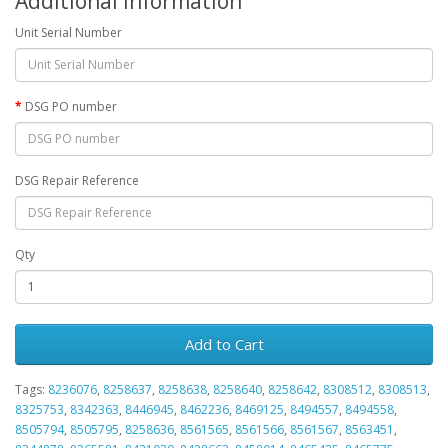
Additional Information
Unit Serial Number
DSG PO number
DSG Repair Reference
Qty
Add to Cart
Tags:
8236076
,
8258637
,
8258638
,
8258640
,
8258642
,
8308512
,
8308513
,
8325753
,
8342363
,
8446945
,
8462236
,
8469125
,
8494557
,
8494558
,
8505794
,
8505795
,
8258636
,
8561565
,
8561566
,
8561567
,
8563451
,