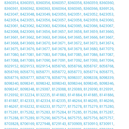
8360354
,
8360355
,
8360356
,
8360357
,
8360358
,
8360359
,
8360360
,
8360361
,
8360362
,
8360363
,
8360364
,
8360365
,
8360366
,
8369126
,
8423047
,
8423048
,
8423049
,
8423050
,
8423051
,
8423052
,
8423053
,
8423054
,
8423055
,
8423056
,
8423057
,
8423058
,
8423059
,
8423060
,
8423061
,
8423062
,
8423063
,
8423064
,
8423065
,
8423066
,
8423067
,
8423068
,
8423069
,
8413656
,
8413657
,
8413658
,
8413659
,
8413660
,
8413661
,
8413662
,
8413663
,
8413664
,
8413665
,
8413666
,
8413667
,
8413668
,
8413669
,
8413670
,
8413671
,
8413672
,
8413673
,
8413674
,
8413675
,
8413676
,
8413677
,
8413678
,
8413679
,
8413680
,
8417079
,
8417080
,
8417081
,
8417083
,
8417084
,
8417085
,
8417086
,
8417087
,
8417088
,
8417089
,
8417090
,
8417091
,
8417092
,
8417093
,
8417094
,
8029152
,
8029153
,
8029154
,
8058765
,
8058766
,
8058767
,
8058768
,
8058769
,
8058770
,
8058771
,
8058772
,
8058773
,
8058774
,
8058775
,
8058776
,
8058777
,
8058778
,
8058779
,
8098337
,
8098338
,
8098339
,
8098340
,
8098341
,
8098342
,
8098343
,
8098344
,
8098345
,
8098346
,
8098347
,
8098348
,
8129387
,
8129388
,
8129389
,
8129390
,
8129391
,
8129392
,
8132234
,
8132235
,
8141883
,
8141884
,
8141885
,
8141886
,
8141887
,
8142333
,
8142334
,
8142335
,
8146264
,
8146265
,
8146266
,
8146267
,
8163232
,
8163233
,
8175277
,
8175278
,
8175279
,
8175280
,
8175281
,
8175282
,
8175283
,
8175284
,
8175285
,
8175286
,
8175287
,
8175288
,
8175289
,
8175290
,
8675754
,
8675755
,
8675756
,
8675757
,
8703828
,
8706169
,
8727948
,
8729143
,
8730909
,
8730910
,
8730911
,