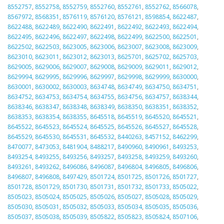
8552757
,
8552758
,
8552759
,
8552760
,
8552761
,
8552762
,
8566078
,
8567972
,
8568351
,
8576119
,
8576120
,
8576121
,
8598854
,
8622487
,
8622488
,
8622489
,
8622490
,
8622491
,
8622492
,
8622493
,
8622494
,
8622495
,
8622496
,
8622497
,
8622498
,
8622499
,
8622500
,
8622501
,
8622502
,
8622503
,
8623005
,
8623006
,
8623007
,
8623008
,
8623009
,
8623010
,
8623011
,
8623012
,
8623013
,
8625701
,
8625702
,
8625703
,
8629005
,
8629006
,
8629007
,
8629008
,
8629009
,
8629011
,
8629012
,
8629994
,
8629995
,
8629996
,
8629997
,
8629998
,
8629999
,
8630000
,
8630001
,
8630002
,
8630003
,
8634748
,
8634749
,
8634750
,
8634751
,
8634752
,
8634753
,
8634754
,
8634755
,
8634756
,
8634757
,
8638344
,
8638346
,
8638347
,
8638348
,
8638349
,
8638350
,
8638351
,
8638352
,
8638353
,
8638354
,
8638355
,
8645518
,
8645519
,
8645520
,
8645521
,
8645522
,
8645523
,
8645524
,
8645525
,
8645526
,
8645527
,
8645528
,
8645529
,
8645530
,
8645531
,
8645532
,
8440263
,
8457152
,
8462299
,
8470077
,
8473053
,
8481904
,
8488217
,
8490960
,
8490961
,
8493253
,
8493254
,
8493255
,
8493256
,
8493257
,
8493258
,
8493259
,
8493260
,
8493261
,
8493262
,
8496086
,
8496087
,
8496804
,
8496805
,
8496806
,
8496807
,
8496808
,
8497429
,
8501724
,
8501725
,
8501726
,
8501727
,
8501728
,
8501729
,
8501730
,
8501731
,
8501732
,
8501733
,
8505022
,
8505023
,
8505024
,
8505025
,
8505026
,
8505027
,
8505028
,
8505029
,
8505030
,
8505031
,
8505032
,
8505033
,
8505034
,
8505035
,
8505036
,
8505037
,
8505038
,
8505039
,
8505822
,
8505823
,
8505824
,
8507106
,