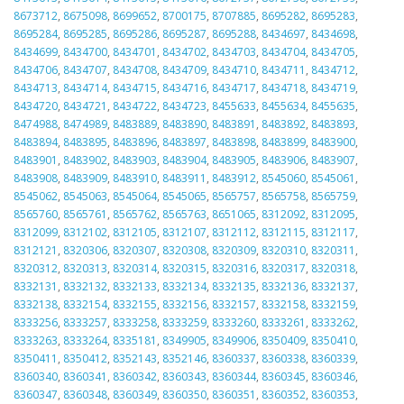
8673712
,
8675098
,
8699652
,
8700175
,
8707885
,
8695282
,
8695283
,
8695284
,
8695285
,
8695286
,
8695287
,
8695288
,
8434697
,
8434698
,
8434699
,
8434700
,
8434701
,
8434702
,
8434703
,
8434704
,
8434705
,
8434706
,
8434707
,
8434708
,
8434709
,
8434710
,
8434711
,
8434712
,
8434713
,
8434714
,
8434715
,
8434716
,
8434717
,
8434718
,
8434719
,
8434720
,
8434721
,
8434722
,
8434723
,
8455633
,
8455634
,
8455635
,
8474988
,
8474989
,
8483889
,
8483890
,
8483891
,
8483892
,
8483893
,
8483894
,
8483895
,
8483896
,
8483897
,
8483898
,
8483899
,
8483900
,
8483901
,
8483902
,
8483903
,
8483904
,
8483905
,
8483906
,
8483907
,
8483908
,
8483909
,
8483910
,
8483911
,
8483912
,
8545060
,
8545061
,
8545062
,
8545063
,
8545064
,
8545065
,
8565757
,
8565758
,
8565759
,
8565760
,
8565761
,
8565762
,
8565763
,
8651065
,
8312092
,
8312095
,
8312099
,
8312102
,
8312105
,
8312107
,
8312112
,
8312115
,
8312117
,
8312121
,
8320306
,
8320307
,
8320308
,
8320309
,
8320310
,
8320311
,
8320312
,
8320313
,
8320314
,
8320315
,
8320316
,
8320317
,
8320318
,
8332131
,
8332132
,
8332133
,
8332134
,
8332135
,
8332136
,
8332137
,
8332138
,
8332154
,
8332155
,
8332156
,
8332157
,
8332158
,
8332159
,
8333256
,
8333257
,
8333258
,
8333259
,
8333260
,
8333261
,
8333262
,
8333263
,
8333264
,
8335181
,
8349905
,
8349906
,
8350409
,
8350410
,
8350411
,
8350412
,
8352143
,
8352146
,
8360337
,
8360338
,
8360339
,
8360340
,
8360341
,
8360342
,
8360343
,
8360344
,
8360345
,
8360346
,
8360347
,
8360348
,
8360349
,
8360350
,
8360351
,
8360352
,
8360353
,