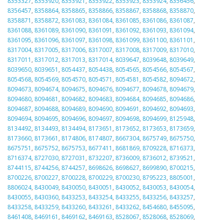
8353327
,
8353920
,
8353921
,
8353922
,
8353923
,
8353924
,
8356456
,
8356457
,
8358864
,
8358865
,
8358866
,
8358867
,
8358868
,
8358870
,
8358871
,
8358872
,
8361083
,
8361084
,
8361085
,
8361086
,
8361087
,
8361088
,
8361089
,
8361090
,
8361091
,
8361092
,
8361093
,
8361094
,
8361095
,
8361096
,
8361097
,
8361098
,
8361099
,
8361100
,
8361101
,
8317004
,
8317005
,
8317006
,
8317007
,
8317008
,
8317009
,
8317010
,
8317011
,
8317012
,
8317013
,
8317014
,
8039647
,
8039648
,
8039649
,
8039650
,
8039651
,
8054437
,
8054438
,
8054565
,
8054566
,
8054567
,
8054568
,
8054569
,
8054570
,
8054571
,
8054581
,
8054582
,
8094672
,
8094673
,
8094674
,
8094675
,
8094676
,
8094677
,
8094678
,
8094679
,
8094680
,
8094681
,
8094682
,
8094683
,
8094684
,
8094685
,
8094686
,
8094687
,
8094688
,
8094689
,
8094690
,
8094691
,
8094692
,
8094693
,
8094694
,
8094695
,
8094696
,
8094697
,
8094698
,
8094699
,
8125948
,
8134492
,
8134493
,
8134494
,
8173651
,
8173652
,
8173653
,
8173659
,
8173660
,
8173661
,
8174806
,
8174807
,
8667304
,
8675749
,
8675750
,
8675751
,
8675752
,
8675753
,
8677411
,
8681869
,
8709228
,
8716373
,
8716374
,
8727030
,
8727031
,
8732207
,
8736009
,
8736012
,
8739521
,
8744115
,
8744256
,
8744257
,
8698626
,
8698627
,
8699890
,
8700215
,
8700226
,
8700227
,
8700228
,
8700229
,
8700230
,
8795223
,
8805001
,
8806024
,
8430049
,
8430050
,
8430051
,
8430052
,
8430053
,
8430054
,
8430055
,
8430360
,
8433253
,
8433254
,
8433255
,
8433256
,
8433257
,
8433258
,
8433259
,
8433260
,
8433261
,
8433262
,
8454680
,
8455095
,
8461408
,
8469161
,
8469162
,
8469163
,
8528067
,
8528068
,
8528069
,