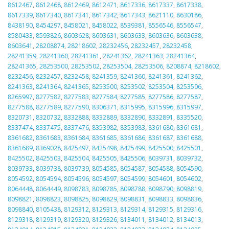
8612467
,
8612468
,
8612469
,
8612471
,
8617336
,
8617337
,
8617338
,
8617339
,
8617340
,
8617341
,
8617342
,
8617343
,
8621110
,
8630186
,
8438190
,
8454297
,
8458021
,
8458022
,
8539381
,
8556546
,
8556547
,
8580433
,
8593826
,
8603628
,
8603631
,
8603633
,
8603636
,
8603638
,
8603641
,
28208874
,
28218602
,
28232456
,
28232457
,
28232458
,
28241359
,
28241360
,
28241361
,
28241362
,
28241363
,
28241364
,
28241365
,
28253500
,
28253502
,
28253504
,
28253506
,
8208874
,
8218602
,
8232456
,
8232457
,
8232458
,
8241359
,
8241360
,
8241361
,
8241362
,
8241363
,
8241364
,
8241365
,
8253500
,
8253502
,
8253504
,
8253506
,
8265997
,
8277582
,
8277583
,
8277584
,
8277585
,
8277586
,
8277587
,
8277588
,
8277589
,
8277590
,
8306371
,
8315995
,
8315996
,
8315997
,
8320731
,
8320732
,
8332888
,
8332889
,
8332890
,
8332891
,
8335520
,
8337474
,
8337475
,
8337476
,
8353982
,
8353983
,
8361680
,
8361681
,
8361682
,
8361683
,
8361684
,
8361685
,
8361686
,
8361687
,
8361688
,
8361689
,
8369028
,
8425497
,
8425498
,
8425499
,
8425500
,
8425501
,
8425502
,
8425503
,
8425504
,
8425505
,
8425506
,
8039731
,
8039732
,
8039733
,
8039738
,
8039739
,
8054585
,
8054587
,
8054588
,
8054590
,
8054592
,
8054594
,
8054596
,
8054597
,
8054599
,
8054601
,
8054602
,
8064448
,
8064449
,
8098783
,
8098785
,
8098788
,
8098790
,
8098819
,
8098821
,
8098823
,
8098825
,
8098829
,
8098831
,
8098833
,
8098836
,
8098840
,
8105438
,
8129312
,
8129313
,
8129314
,
8129315
,
8129316
,
8129318
,
8129319
,
8129320
,
8129326
,
8134011
,
8134012
,
8134013
,