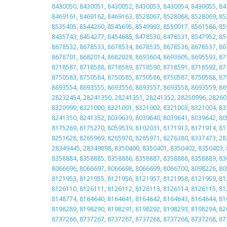
8430050
,
8430051
,
8430052
,
8430053
,
8430054
,
8430055
,
84
8469161
,
8469162
,
8469163
,
8528067
,
8528068
,
8528069
,
85
8535405
,
8544260
,
8545695
,
8549993
,
8550017
,
8561586
,
85
8435743
,
8454277
,
8454685
,
8478530
,
8478531
,
8547952
,
85
8678532
,
8678533
,
8678534
,
8678535
,
8678536
,
8678537
,
86
8678701
,
8682014
,
8682028
,
8693604
,
8693605
,
8695593
,
87
8718587
,
8718588
,
8718589
,
8718590
,
8718591
,
8718592
,
87
8750583
,
8750584
,
8750585
,
8750586
,
8750587
,
8750588
,
87
8693554
,
8693555
,
8693556
,
8693557
,
8693558
,
8693559
,
86
28232454
,
28241350
,
28241351
,
28241352
,
28250996
,
28260
8320999
,
8321000
,
8321001
,
8321002
,
8321003
,
8321004
,
83
8241350
,
8241352
,
8039639
,
8039640
,
8039641
,
8039642
,
80
8175269
,
8175270
,
8059539
,
8102031
,
8171913
,
8171914
,
81
8251628
,
8265969
,
8265970
,
8265971
,
8276380
,
8337473
,
28
28349445
,
28349898
,
8350400
,
8350401
,
8350402
,
8350403
,
8358884
,
8358885
,
8358886
,
8358887
,
8358888
,
8358889
,
83
8066696
,
8066697
,
8066698
,
8066699
,
8066700
,
8098226
,
80
8121953
,
8121955
,
8121956
,
8121957
,
8121958
,
8121959
,
81
8126110
,
8126111
,
8126112
,
8126113
,
8126114
,
8126115
,
81
8148774
,
8164640
,
8164641
,
8164642
,
8164643
,
8164644
,
81
8198289
,
8198290
,
8198291
,
8198292
,
8198293
,
8198294
,
82
8737266
,
8737267
,
8737267
,
8737268
,
8737268
,
8737268
,
87