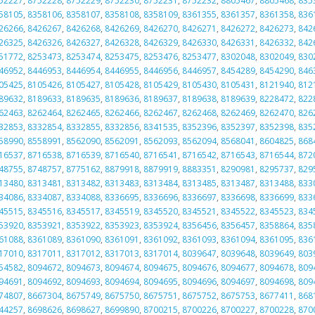
52227
,
8752228
,
8752229
,
8752230
,
8752231
,
8752232
,
8805467
,
8805468
,
835
58105
,
8358106
,
8358107
,
8358108
,
8358109
,
8361355
,
8361357
,
8361358
,
836
26266
,
8426267
,
8426268
,
8426269
,
8426270
,
8426271
,
8426272
,
8426273
,
842
26325
,
8426326
,
8426327
,
8426328
,
8426329
,
8426330
,
8426331
,
8426332
,
842
51772
,
8253473
,
8253474
,
8253475
,
8253476
,
8253477
,
8302048
,
8302049
,
830
46952
,
8446953
,
8446954
,
8446955
,
8446956
,
8446957
,
8454289
,
8454290
,
846
05425
,
8105426
,
8105427
,
8105428
,
8105429
,
8105430
,
8105431
,
8121940
,
812
89632
,
8189633
,
8189635
,
8189636
,
8189637
,
8189638
,
8189639
,
8228472
,
822
62463
,
8262464
,
8262465
,
8262466
,
8262467
,
8262468
,
8262469
,
8262470
,
826
32853
,
8332854
,
8332855
,
8332856
,
8341535
,
8352396
,
8352397
,
8352398
,
835
58990
,
8558991
,
8562090
,
8562091
,
8562093
,
8562094
,
8568041
,
8604825
,
868
16537
,
8716538
,
8716539
,
8716540
,
8716541
,
8716542
,
8716543
,
8716544
,
872
48755
,
8748757
,
8775162
,
8879918
,
8879919
,
8883351
,
8290981
,
8295737
,
829
13480
,
8313481
,
8313482
,
8313483
,
8313484
,
8313485
,
8313487
,
8313488
,
833
34086
,
8334087
,
8334088
,
8336695
,
8336696
,
8336697
,
8336698
,
8336699
,
833
45515
,
8345516
,
8345517
,
8345519
,
8345520
,
8345521
,
8345522
,
8345523
,
834
53920
,
8353921
,
8353922
,
8353923
,
8353924
,
8356456
,
8356457
,
8358864
,
835
61088
,
8361089
,
8361090
,
8361091
,
8361092
,
8361093
,
8361094
,
8361095
,
836
17010
,
8317011
,
8317012
,
8317013
,
8317014
,
8039647
,
8039648
,
8039649
,
803
54582
,
8094672
,
8094673
,
8094674
,
8094675
,
8094676
,
8094677
,
8094678
,
809
94691
,
8094692
,
8094693
,
8094694
,
8094695
,
8094696
,
8094697
,
8094698
,
809
74807
,
8667304
,
8675749
,
8675750
,
8675751
,
8675752
,
8675753
,
8677411
,
868
44257
,
8698626
,
8698627
,
8699890
,
8700215
,
8700226
,
8700227
,
8700228
,
870