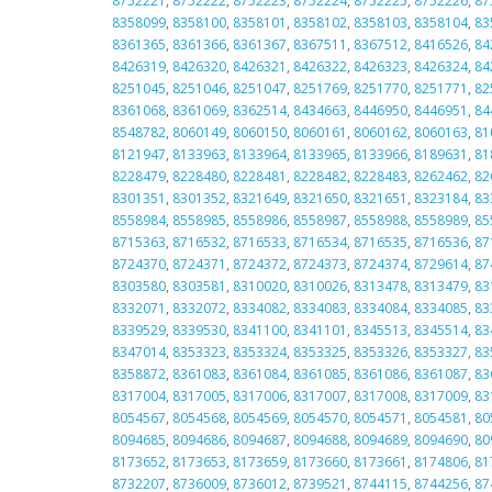
8752221
,
8752222
,
8752223
,
8752224
,
8752225
,
8752226
,
87
8358099
,
8358100
,
8358101
,
8358102
,
8358103
,
8358104
,
83
8361365
,
8361366
,
8361367
,
8367511
,
8367512
,
8416526
,
84
8426319
,
8426320
,
8426321
,
8426322
,
8426323
,
8426324
,
84
8251045
,
8251046
,
8251047
,
8251769
,
8251770
,
8251771
,
82
8361068
,
8361069
,
8362514
,
8434663
,
8446950
,
8446951
,
84
8548782
,
8060149
,
8060150
,
8060161
,
8060162
,
8060163
,
81
8121947
,
8133963
,
8133964
,
8133965
,
8133966
,
8189631
,
81
8228479
,
8228480
,
8228481
,
8228482
,
8228483
,
8262462
,
82
8301351
,
8301352
,
8321649
,
8321650
,
8321651
,
8323184
,
83
8558984
,
8558985
,
8558986
,
8558987
,
8558988
,
8558989
,
85
8715363
,
8716532
,
8716533
,
8716534
,
8716535
,
8716536
,
87
8724370
,
8724371
,
8724372
,
8724373
,
8724374
,
8729614
,
87
8303580
,
8303581
,
8310020
,
8310026
,
8313478
,
8313479
,
83
8332071
,
8332072
,
8334082
,
8334083
,
8334084
,
8334085
,
83
8339529
,
8339530
,
8341100
,
8341101
,
8345513
,
8345514
,
83
8347014
,
8353323
,
8353324
,
8353325
,
8353326
,
8353327
,
83
8358872
,
8361083
,
8361084
,
8361085
,
8361086
,
8361087
,
83
8317004
,
8317005
,
8317006
,
8317007
,
8317008
,
8317009
,
83
8054567
,
8054568
,
8054569
,
8054570
,
8054571
,
8054581
,
80
8094685
,
8094686
,
8094687
,
8094688
,
8094689
,
8094690
,
80
8173652
,
8173653
,
8173659
,
8173660
,
8173661
,
8174806
,
81
8732207
,
8736009
,
8736012
,
8739521
,
8744115
,
8744256
,
87