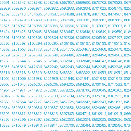
56691
,
8558747
,
8558748
,
8558756
,
8667957
,
8669600
,
8673702
,
8679523
,
867
92929
,
8692930
,
8692931
,
8692932
,
8692933
,
8692934
,
8701023
,
8558749
,
825
42362
,
8352413
,
8434686
,
8434687
,
8434688
,
8447878
,
8461705
,
8474961
,
847
57478
,
8057479
,
8057480
,
8059007
,
8087680
,
8087681
,
8087682
,
8087683
,
808
32675
,
8136987
,
8136988
,
8136989
,
8136990
,
8137001
,
8137002
,
8137003
,
813
55424
,
8155425
,
8189645
,
8189646
,
8189647
,
8189648
,
8189649
,
8189650
,
818
92301
,
8192302
,
8192303
,
8192304
,
8192306
,
8206539
,
8206540
,
8207497
,
820
05292
,
8105293
,
8105294
,
8105295
,
8106186
,
8106187
,
8106188
,
8119515
,
816
46862
,
8251663
,
8251773
,
8251774
,
8251775
,
8253467
,
8253468
,
8253478
,
825
87529
,
8287530
,
8287548
,
8287549
,
8294486
,
8294487
,
8294494
,
8294503
,
829
15283
,
8332844
,
8332845
,
8332846
,
8332847
,
8332848
,
8344147
,
8344148
,
836
05855
,
8405856
,
8417636
,
8452242
,
8452243
,
8452244
,
8452245
,
8452246
,
845
83316
,
8483318
,
8483319
,
8483320
,
8483321
,
8483322
,
8518953
,
8518954
,
851
21005
,
8521006
,
8521938
,
8521939
,
8521940
,
8521941
,
8521942
,
8521943
,
852
69605
,
8671045
,
8686205
,
8686206
,
8694205
,
8694206
,
8709196
,
8717533
,
871
44964
,
8744971
,
8744972
,
8752097
,
8878225
,
8878706
,
9033049
,
8230305
,
825
02046
,
8302047
,
8325733
,
8325733
,
8325734
,
8325735
,
8325736
,
8362511
,
836
67883
,
8367884
,
8457727
,
8457728
,
8457729
,
8462242
,
8462243
,
8491632
,
849
29854
,
8529855
,
8529856
,
8529857
,
8529858
,
8529859
,
8529860
,
8529861
,
852
58795
,
8558811
,
8558812
,
8558813
,
8597805
,
8604714
,
8610914
,
8610915
,
866
73295
,
8673296
,
8673297
,
8682032
,
8682033
,
8682034
,
8682035
,
8682036
,
868
16382
,
8716549
,
8718910
,
8718911
,
8720709
,
8728584
,
8728585
,
8728586
,
873