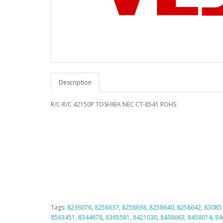
Description
R/C-R/C 42150P TOSHIBA NEC CT-8541 ROHS
Tags:
8236076
,
8258637
,
8258638
,
8258640
,
8258642
,
83085
8563451
,
8344878
,
8365581
,
8421030
,
8438663
,
8458014
,
84