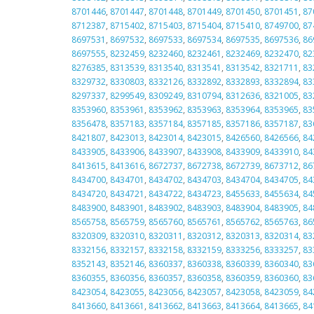
8701446
,
8701447
,
8701448
,
8701449
,
8701450
,
8701451
,
87
8712387
,
8715402
,
8715403
,
8715404
,
8715410
,
8749700
,
87
8697531
,
8697532
,
8697533
,
8697534
,
8697535
,
8697536
,
86
8697555
,
8232459
,
8232460
,
8232461
,
8232469
,
8232470
,
82
8276385
,
8313539
,
8313540
,
8313541
,
8313542
,
8321711
,
83
8329732
,
8330803
,
8332126
,
8332892
,
8332893
,
8332894
,
83
8297337
,
8299549
,
8309249
,
8310794
,
8312636
,
8321005
,
83
8353960
,
8353961
,
8353962
,
8353963
,
8353964
,
8353965
,
83
8356478
,
8357183
,
8357184
,
8357185
,
8357186
,
8357187
,
83
8421807
,
8423013
,
8423014
,
8423015
,
8426560
,
8426566
,
84
8433905
,
8433906
,
8433907
,
8433908
,
8433909
,
8433910
,
84
8413615
,
8413616
,
8672737
,
8672738
,
8672739
,
8673712
,
86
8434700
,
8434701
,
8434702
,
8434703
,
8434704
,
8434705
,
84
8434720
,
8434721
,
8434722
,
8434723
,
8455633
,
8455634
,
84
8483900
,
8483901
,
8483902
,
8483903
,
8483904
,
8483905
,
84
8565758
,
8565759
,
8565760
,
8565761
,
8565762
,
8565763
,
86
8320309
,
8320310
,
8320311
,
8320312
,
8320313
,
8320314
,
83
8332156
,
8332157
,
8332158
,
8332159
,
8333256
,
8333257
,
83
8352143
,
8352146
,
8360337
,
8360338
,
8360339
,
8360340
,
83
8360355
,
8360356
,
8360357
,
8360358
,
8360359
,
8360360
,
83
8423054
,
8423055
,
8423056
,
8423057
,
8423058
,
8423059
,
84
8413660
,
8413661
,
8413662
,
8413663
,
8413664
,
8413665
,
84