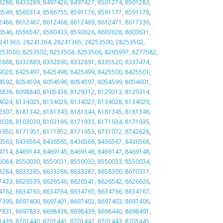
3288
,
8433289
,
8497426
,
8497427
,
8501274
,
8501283
,
6549
,
8560314
,
8586755
,
8591176
,
8591177
,
8591178
,
2466
,
8612467
,
8612468
,
8612469
,
8612471
,
8617336
,
6546
,
8556547
,
8580433
,
8593826
,
8603628
,
8603631
,
241363
,
28241364
,
28241365
,
28253500
,
28253502
,
253500
,
8253502
,
8253504
,
8253506
,
8265997
,
8277582
,
2888
,
8332889
,
8332890
,
8332891
,
8335520
,
8337474
,
9028
,
8425497
,
8425498
,
8425499
,
8425500
,
8425501
,
4592
,
8054594
,
8054596
,
8054597
,
8054599
,
8054601
,
8836
,
8098840
,
8105438
,
8129312
,
8129313
,
8129314
,
4024
,
8134025
,
8134026
,
8134027
,
8134028
,
8134029
,
2307
,
8181342
,
8181343
,
8181344
,
8181345
,
8181346
,
3038
,
8103039
,
8103199
,
8171933
,
8171934
,
8171935
,
1950
,
8171951
,
8171952
,
8171953
,
8731072
,
8742628
,
6563
,
8436564
,
8436565
,
8436566
,
8436567
,
8436568
,
4714
,
8469144
,
8469145
,
8469146
,
8469147
,
8469148
,
6084
,
8550030
,
8550031
,
8550032
,
8550033
,
8550034
,
3284
,
8633285
,
8633286
,
8633287
,
8658300
,
8670317
,
7433
,
8626539
,
8626540
,
8626541
,
8626542
,
8626626
,
4762
,
8634763
,
8634764
,
8634765
,
8634766
,
8634767
,
7399
,
8697400
,
8697401
,
8697402
,
8697403
,
8697406
,
7831
,
8697833
,
8698438
,
8698439
,
8698440
,
8698491
,
1439
,
8701440
,
8701441
,
8701442
,
8701443
,
8701445
,