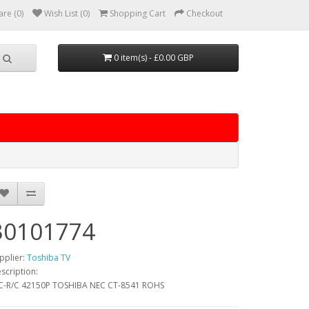
re (0)
Wish List (0)
Shopping Cart
Checkout
0 item(s) - £0.00 GBP
30101774
pplier:
Toshiba TV
scription:
C-R/C 42150P TOSHIBA NEC CT-8541 ROHS