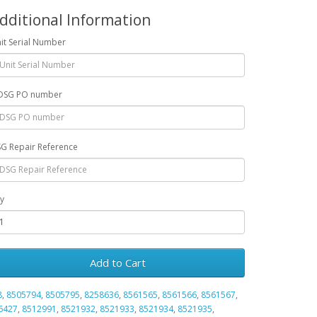
dditional Information
it Serial Number
DSG PO number
G Repair Reference
y
Add to Cart
8
,
8505794
,
8505795
,
8258636
,
8561565
,
8561566
,
8561567
,
6427
,
8512991
,
8521932
,
8521933
,
8521934
,
8521935
,