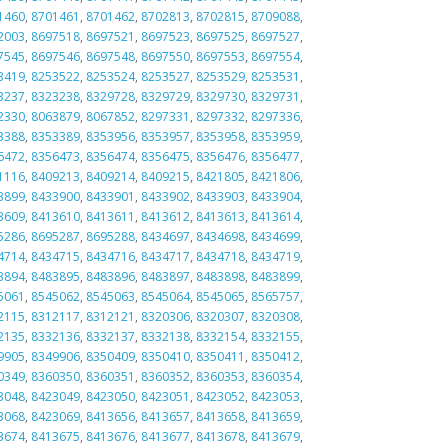
1460
,
8701461
,
8701462
,
8702813
,
8702815
,
8709088
,
2003
,
8697518
,
8697521
,
8697523
,
8697525
,
8697527
,
7545
,
8697546
,
8697548
,
8697550
,
8697553
,
8697554
,
3419
,
8253522
,
8253524
,
8253527
,
8253529
,
8253531
,
3237
,
8323238
,
8329728
,
8329729
,
8329730
,
8329731
,
2330
,
8063879
,
8067852
,
8297331
,
8297332
,
8297336
,
3388
,
8353389
,
8353956
,
8353957
,
8353958
,
8353959
,
6472
,
8356473
,
8356474
,
8356475
,
8356476
,
8356477
,
1116
,
8409213
,
8409214
,
8409215
,
8421805
,
8421806
,
3899
,
8433900
,
8433901
,
8433902
,
8433903
,
8433904
,
3609
,
8413610
,
8413611
,
8413612
,
8413613
,
8413614
,
5286
,
8695287
,
8695288
,
8434697
,
8434698
,
8434699
,
4714
,
8434715
,
8434716
,
8434717
,
8434718
,
8434719
,
3894
,
8483895
,
8483896
,
8483897
,
8483898
,
8483899
,
5061
,
8545062
,
8545063
,
8545064
,
8545065
,
8565757
,
2115
,
8312117
,
8312121
,
8320306
,
8320307
,
8320308
,
2135
,
8332136
,
8332137
,
8332138
,
8332154
,
8332155
,
9905
,
8349906
,
8350409
,
8350410
,
8350411
,
8350412
,
0349
,
8360350
,
8360351
,
8360352
,
8360353
,
8360354
,
3048
,
8423049
,
8423050
,
8423051
,
8423052
,
8423053
,
3068
,
8423069
,
8413656
,
8413657
,
8413658
,
8413659
,
3674
,
8413675
,
8413676
,
8413677
,
8413678
,
8413679
,