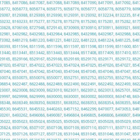
17085
,
8417086
,
8417087
,
8417088
,
8417089
,
8417090
,
8417091
,
8417092
,
841
58772
,
8058773
,
8058774
,
8058775
,
8058776
,
8058777
,
8058778
,
8058779
,
809
29387
,
8129388
,
8129389
,
8129390
,
8129391
,
8129392
,
8132234
,
8132235
,
814
63232
,
8163233
,
8175277
,
8175278
,
8175279
,
8175280
,
8175281
,
8175282
,
817
03828
,
8706169
,
8727948
,
8729143
,
8730909
,
8730910
,
8730911
,
8693921
,
869
32981
,
8432982
,
8432983
,
8432984
,
8432985
,
8432986
,
8432987
,
8432988
,
843
73382
,
8481219
,
8481220
,
8481221
,
8481222
,
8481223
,
8481224
,
8481225
,
848
93393
,
8511594
,
8511595
,
8511596
,
8511597
,
8511598
,
8511599
,
8511600
,
851
13440
,
8513441
,
8513442
,
8513443
,
8513444
,
8517408
,
8517409
,
8517410
,
851
29165
,
8529166
,
8529167
,
8529168
,
8529169
,
8529170
,
8529171
,
8529172
,
852
47020
,
8547021
,
8547022
,
8547023
,
8547024
,
8547025
,
8547026
,
8547027
,
854
47040
,
8547041
,
8547042
,
8547043
,
8547044
,
8547045
,
8547046
,
8547047
,
854
50074
,
8550075
,
8550076
,
8550077
,
8552751
,
8552752
,
8552755
,
8552756
,
855
98854
,
8622487
,
8622488
,
8622489
,
8622490
,
8622491
,
8622492
,
8622493
,
862
23007
,
8623008
,
8623009
,
8623010
,
8623011
,
8623012
,
8623013
,
8625701
,
862
29997
,
8629998
,
8629999
,
8630000
,
8630001
,
8630002
,
8630003
,
8634748
,
863
38348
,
8638349
,
8638350
,
8638351
,
8638352
,
8638353
,
8638354
,
8638355
,
864
45530
,
8645531
,
8645532
,
8440263
,
8457152
,
8462299
,
8470077
,
8473053
,
848
93261
,
8493262
,
8496086
,
8496087
,
8496804
,
8496805
,
8496806
,
8496807
,
849
05022
,
8505023
,
8505024
,
8505025
,
8505026
,
8505027
,
8505028
,
8505029
,
850
05824
,
8507106
,
8507107
,
8507108
,
8507109
,
8507110
,
8507111
,
8507112
,
850
07125
,
8507126
,
8507127
,
8507128
,
8531044
,
8531045
,
8531046
,
8531047
,
853