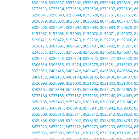
8521936
,
8526337
,
8557542
,
8557543
,
8557544
,
8528591
,
85
8773533
,
8773534
,
8773535
,
8773536
,
8773537
,
8773539
,
86
8258641
,
8258643
,
8258644
,
8273628
,
8325751
,
8325752
,
83
8036079
,
8036080
,
8036081
,
8036082
,
8074585
,
8057477
,
80
8087690
,
8087691
,
8087692
,
8087693
,
8087694
,
8129828
,
81
8153067
,
8153068
,
8153069
,
8153070
,
8153071
,
8153072
,
81
8190471
,
8190472
,
8190473
,
8192298
,
8192299
,
8192300
,
81
8036120
,
8087696
,
8087697
,
8057481
,
8057482
,
8105291
,
81
8246856
,
8246857
,
8246858
,
8246859
,
8246860
,
8246861
,
82
8280722
,
8280723
,
8280724
,
8280725
,
8287527
,
8287528
,
82
8306654
,
8306655
,
8315274
,
8315275
,
8315281
,
8315282
,
83
8372056
,
8403425
,
8403426
,
8403427
,
8405853
,
8405854
,
84
8469132
,
8469133
,
8469134
,
8469135
,
8469136
,
8469137
,
84
8520998
,
8520999
,
8521000
,
8521002
,
8521003
,
8521004
,
85
8598365
,
8618394
,
8618395
,
8618396
,
8637575
,
8667965
,
86
8737184
,
8737185
,
8737187
,
8737259
,
8737260
,
8744963
,
87
8251768
,
8253469
,
8253470
,
8302038
,
8302039
,
8302040
,
83
8500916
,
8500917
,
8500918
,
8518941
,
8518942
,
8359835
,
83
8525809
,
8525810
,
8525811
,
8525812
,
8525813
,
8529853
,
85
8529868
,
8529869
,
8546052
,
8558792
,
8558793
,
8558794
,
85
8673270
,
8673271
,
8673272
,
8673273
,
8673293
,
8673294
,
86
8695989
,
8695990
,
8695991
,
8701215
,
8713996
,
8716381
,
87