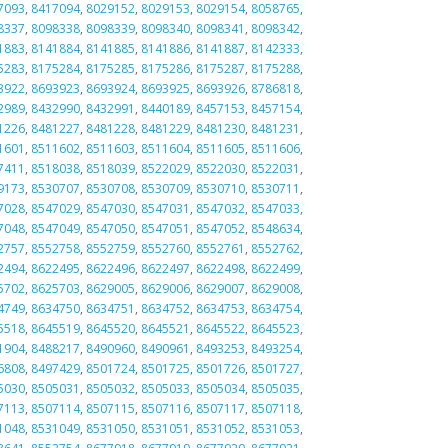
7093
,
8417094
,
8029152
,
8029153
,
8029154
,
8058765
,
8337
,
8098338
,
8098339
,
8098340
,
8098341
,
8098342
,
1883
,
8141884
,
8141885
,
8141886
,
8141887
,
8142333
,
5283
,
8175284
,
8175285
,
8175286
,
8175287
,
8175288
,
3922
,
8693923
,
8693924
,
8693925
,
8693926
,
8786818
,
2989
,
8432990
,
8432991
,
8440189
,
8457153
,
8457154
,
1226
,
8481227
,
8481228
,
8481229
,
8481230
,
8481231
,
1601
,
8511602
,
8511603
,
8511604
,
8511605
,
8511606
,
7411
,
8518038
,
8518039
,
8522029
,
8522030
,
8522031
,
9173
,
8530707
,
8530708
,
8530709
,
8530710
,
8530711
,
7028
,
8547029
,
8547030
,
8547031
,
8547032
,
8547033
,
7048
,
8547049
,
8547050
,
8547051
,
8547052
,
8548634
,
2757
,
8552758
,
8552759
,
8552760
,
8552761
,
8552762
,
2494
,
8622495
,
8622496
,
8622497
,
8622498
,
8622499
,
5702
,
8625703
,
8629005
,
8629006
,
8629007
,
8629008
,
4749
,
8634750
,
8634751
,
8634752
,
8634753
,
8634754
,
5518
,
8645519
,
8645520
,
8645521
,
8645522
,
8645523
,
1904
,
8488217
,
8490960
,
8490961
,
8493253
,
8493254
,
6808
,
8497429
,
8501724
,
8501725
,
8501726
,
8501727
,
5030
,
8505031
,
8505032
,
8505033
,
8505034
,
8505035
,
7113
,
8507114
,
8507115
,
8507116
,
8507117
,
8507118
,
1048
,
8531049
,
8531050
,
8531051
,
8531052
,
8531053
,