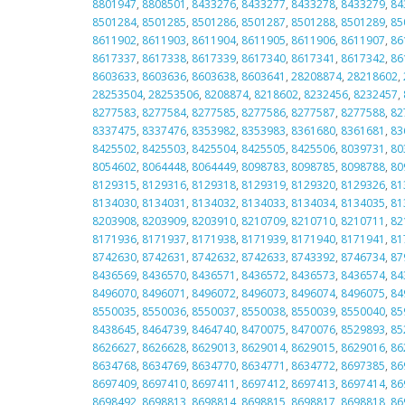
8801947
,
8808501
,
8433276
,
8433277
,
8433278
,
8433279
,
84
8501284
,
8501285
,
8501286
,
8501287
,
8501288
,
8501289
,
85
8611902
,
8611903
,
8611904
,
8611905
,
8611906
,
8611907
,
86
8617337
,
8617338
,
8617339
,
8617340
,
8617341
,
8617342
,
86
8603633
,
8603636
,
8603638
,
8603641
,
28208874
,
28218602
,
28253504
,
28253506
,
8208874
,
8218602
,
8232456
,
8232457
,
8277583
,
8277584
,
8277585
,
8277586
,
8277587
,
8277588
,
82
8337475
,
8337476
,
8353982
,
8353983
,
8361680
,
8361681
,
83
8425502
,
8425503
,
8425504
,
8425505
,
8425506
,
8039731
,
80
8054602
,
8064448
,
8064449
,
8098783
,
8098785
,
8098788
,
80
8129315
,
8129316
,
8129318
,
8129319
,
8129320
,
8129326
,
81
8134030
,
8134031
,
8134032
,
8134033
,
8134034
,
8134035
,
81
8203908
,
8203909
,
8203910
,
8210709
,
8210710
,
8210711
,
82
8171936
,
8171937
,
8171938
,
8171939
,
8171940
,
8171941
,
81
8742630
,
8742631
,
8742632
,
8742633
,
8743392
,
8746734
,
87
8436569
,
8436570
,
8436571
,
8436572
,
8436573
,
8436574
,
84
8496070
,
8496071
,
8496072
,
8496073
,
8496074
,
8496075
,
84
8550035
,
8550036
,
8550037
,
8550038
,
8550039
,
8550040
,
85
8438645
,
8464739
,
8464740
,
8470075
,
8470076
,
8529893
,
85
8626627
,
8626628
,
8629013
,
8629014
,
8629015
,
8629016
,
86
8634768
,
8634769
,
8634770
,
8634771
,
8634772
,
8697385
,
86
8697409
,
8697410
,
8697411
,
8697412
,
8697413
,
8697414
,
86
8698492
,
8698813
,
8698814
,
8698815
,
8698817
,
8698818
,
86