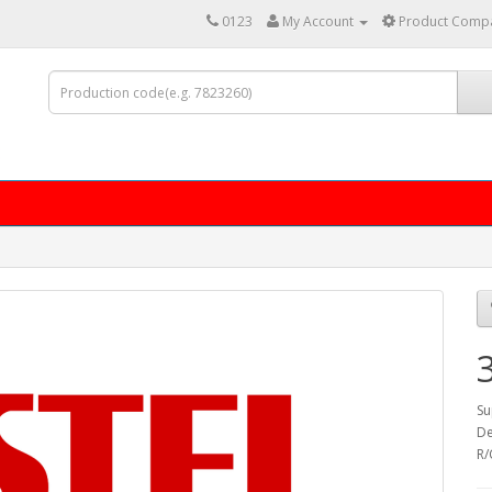
0123
My Account
Product Compa
Su
De
R/