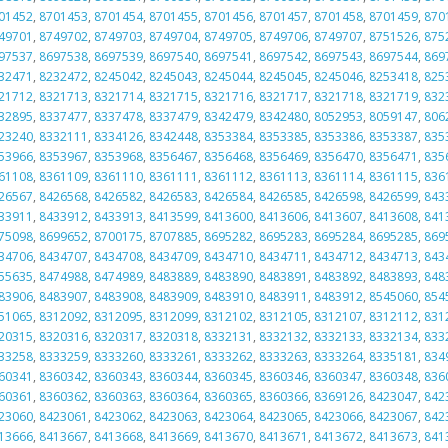
01452
,
8701453
,
8701454
,
8701455
,
8701456
,
8701457
,
8701458
,
8701459
,
870
49701
,
8749702
,
8749703
,
8749704
,
8749705
,
8749706
,
8749707
,
8751526
,
875
97537
,
8697538
,
8697539
,
8697540
,
8697541
,
8697542
,
8697543
,
8697544
,
869
32471
,
8232472
,
8245042
,
8245043
,
8245044
,
8245045
,
8245046
,
8253418
,
825
21712
,
8321713
,
8321714
,
8321715
,
8321716
,
8321717
,
8321718
,
8321719
,
832
32895
,
8337477
,
8337478
,
8337479
,
8342479
,
8342480
,
8052953
,
8059147
,
806
23240
,
8332111
,
8334126
,
8342448
,
8353384
,
8353385
,
8353386
,
8353387
,
835
53966
,
8353967
,
8353968
,
8356467
,
8356468
,
8356469
,
8356470
,
8356471
,
835
61108
,
8361109
,
8361110
,
8361111
,
8361112
,
8361113
,
8361114
,
8361115
,
836
26567
,
8426568
,
8426582
,
8426583
,
8426584
,
8426585
,
8426598
,
8426599
,
843
33911
,
8433912
,
8433913
,
8413599
,
8413600
,
8413606
,
8413607
,
8413608
,
841
75098
,
8699652
,
8700175
,
8707885
,
8695282
,
8695283
,
8695284
,
8695285
,
869
34706
,
8434707
,
8434708
,
8434709
,
8434710
,
8434711
,
8434712
,
8434713
,
843
55635
,
8474988
,
8474989
,
8483889
,
8483890
,
8483891
,
8483892
,
8483893
,
848
83906
,
8483907
,
8483908
,
8483909
,
8483910
,
8483911
,
8483912
,
8545060
,
854
51065
,
8312092
,
8312095
,
8312099
,
8312102
,
8312105
,
8312107
,
8312112
,
831
20315
,
8320316
,
8320317
,
8320318
,
8332131
,
8332132
,
8332133
,
8332134
,
833
33258
,
8333259
,
8333260
,
8333261
,
8333262
,
8333263
,
8333264
,
8335181
,
834
60341
,
8360342
,
8360343
,
8360344
,
8360345
,
8360346
,
8360347
,
8360348
,
836
60361
,
8360362
,
8360363
,
8360364
,
8360365
,
8360366
,
8369126
,
8423047
,
842
23060
,
8423061
,
8423062
,
8423063
,
8423064
,
8423065
,
8423066
,
8423067
,
842
13666
,
8413667
,
8413668
,
8413669
,
8413670
,
8413671
,
8413672
,
8413673
,
841