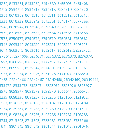
3260
,
8433261
,
8433262
,
8454680
,
8455095
,
8461408
,
4715
,
8534716
,
8534717
,
8534718
,
8534719
,
8534720
,
8308
,
8618309
,
8618310
,
8618311
,
8618312
,
8618313
,
8328
,
8618329
,
8626942
,
8643381
,
8646174
,
8677388
,
8546
,
8678547
,
8678548
,
8678549
,
8678550
,
8678551
,
8579
,
8718580
,
8718583
,
8718584
,
8718585
,
8718586
,
0576
,
8750577
,
8750578
,
8750579
,
8750581
,
8750582
,
3548
,
8693549
,
8693550
,
8693551
,
8693552
,
8693553
,
3614
,
8693615
,
8693616
,
8693617
,
8693618
,
28232452
,
273645
,
8274008
,
8276371
,
8276372
,
8276373
,
8276374
,
0957
,
8260956
,
8260920
,
8232452
,
8232454
,
8241351
,
8771
,
8099563
,
8125947
,
8134005
,
8135362
,
8135363
,
1923
,
8171924
,
8171925
,
8171926
,
8171927
,
8188650
,
2465
,
28342466
,
28342467
,
28342468
,
28342469
,
28349444
,
353972
,
8353973
,
8353974
,
8353975
,
8353976
,
8353977
,
8576
,
8058577
,
8058578
,
8058579
,
8066644
,
8066645
,
8235
,
8098236
,
8098237
,
8098238
,
8120166
,
8121952
,
6104
,
8126105
,
8126106
,
8126107
,
8126108
,
8126109
,
6124
,
8129287
,
8129288
,
8129289
,
8129290
,
8131531
,
8283
,
8198284
,
8198285
,
8198286
,
8198287
,
8198288
,
3755
,
8713803
,
8713803
,
8723682
,
8723682
,
8737266
,
1941
,
8801942
,
8801943
,
8801944
,
8801945
,
8801946
,