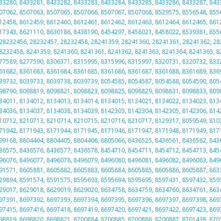
33280
,
8433281
,
8433282
,
8433283
,
8433284
,
8433285
,
8433286
,
8433287
,
843
07062
,
8507063
,
8507065
,
8507066
,
8507067
,
8507068
,
8529575
,
8556548
,
855
12458
,
8612459
,
8612460
,
8612461
,
8612462
,
8612463
,
8612464
,
8612465
,
861
17343
,
8621110
,
8630186
,
8438190
,
8454297
,
8458021
,
8458022
,
8539381
,
855
28232456
,
28232457
,
28232458
,
28241359
,
28241360
,
28241361
,
28241362
,
28
8232458
,
8241359
,
8241360
,
8241361
,
8241362
,
8241363
,
8241364
,
8241365
,
8
77589
,
8277590
,
8306371
,
8315995
,
8315996
,
8315997
,
8320731
,
8320732
,
833
61682
,
8361683
,
8361684
,
8361685
,
8361686
,
8361687
,
8361688
,
8361689
,
836
39732
,
8039733
,
8039738
,
8039739
,
8054585
,
8054587
,
8054588
,
8054590
,
805
98790
,
8098819
,
8098821
,
8098823
,
8098825
,
8098829
,
8098831
,
8098833
,
809
34011
,
8134012
,
8134013
,
8134014
,
8134015
,
8134021
,
8134022
,
8134023
,
813
34036
,
8134037
,
8134038
,
8134039
,
8142303
,
8142304
,
8142305
,
8142306
,
814
10712
,
8210713
,
8210714
,
8210715
,
8210716
,
8210717
,
8129317
,
8059549
,
810
71942
,
8171943
,
8171944
,
8171945
,
8171946
,
8171947
,
8171948
,
8171949
,
817
99168
,
8804404
,
8804405
,
8804406
,
8805066
,
8436525
,
8436561
,
8436562
,
843
36575
,
8436576
,
8436577
,
8436578
,
8454710
,
8454711
,
8454712
,
8454713
,
845
96076
,
8496077
,
8496078
,
8496079
,
8496080
,
8496081
,
8496082
,
8496083
,
849
91571
,
8605881
,
8605882
,
8605883
,
8605884
,
8605885
,
8605886
,
8605887
,
863
29894
,
8591574
,
8591575
,
8595693
,
8595694
,
8595695
,
8597431
,
8597432
,
859
29017
,
8629018
,
8629019
,
8629020
,
8634758
,
8634759
,
8634760
,
8634761
,
863
97391
,
8697392
,
8697393
,
8697394
,
8697395
,
8697396
,
8697397
,
8697398
,
869
97415
,
8697416
,
8697418
,
8697419
,
8697420
,
8697421
,
8697422
,
8697423
,
869
98819
,
8698820
,
8698821
,
8700884
,
8700885
,
8700886
,
8700887
,
8701438
,
870