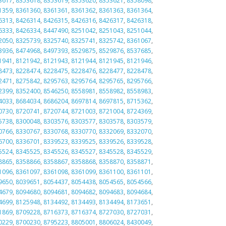
3617
,
8353618
,
8353619
,
8353620
,
8353621
,
8358098
,
1359
,
8361360
,
8361361
,
8361362
,
8361363
,
8361364
,
6313
,
8426314
,
8426315
,
8426316
,
8426317
,
8426318
,
6333
,
8426334
,
8447490
,
8251042
,
8251043
,
8251044
,
2050
,
8325739
,
8325740
,
8325741
,
8325742
,
8361067
,
3936
,
8474968
,
8497393
,
8529875
,
8529876
,
8537685
,
1941
,
8121942
,
8121943
,
8121944
,
8121945
,
8121946
,
8473
,
8228474
,
8228475
,
8228476
,
8228477
,
8228478
,
2471
,
8275842
,
8295763
,
8295764
,
8295765
,
8295766
,
2399
,
8352400
,
8546250
,
8558981
,
8558982
,
8558983
,
4033
,
8684034
,
8686204
,
8697814
,
8697815
,
8715362
,
0730
,
8720741
,
8720744
,
8721003
,
8721004
,
8724369
,
5738
,
8300048
,
8303576
,
8303577
,
8303578
,
8303579
,
0766
,
8330767
,
8330768
,
8330770
,
8332069
,
8332070
,
6700
,
8336701
,
8339523
,
8339525
,
8339526
,
8339528
,
5524
,
8345525
,
8345526
,
8345527
,
8345528
,
8345529
,
8865
,
8358866
,
8358867
,
8358868
,
8358870
,
8358871
,
1096
,
8361097
,
8361098
,
8361099
,
8361100
,
8361101
,
9650
,
8039651
,
8054437
,
8054438
,
8054565
,
8054566
,
4679
,
8094680
,
8094681
,
8094682
,
8094683
,
8094684
,
4699
,
8125948
,
8134492
,
8134493
,
8134494
,
8173651
,
1869
,
8709228
,
8716373
,
8716374
,
8727030
,
8727031
,
0229
,
8700230
,
8795223
,
8805001
,
8806024
,
8430049
,