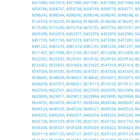
8413680
,
8417079
,
8417080
,
8417081
,
8417083
,
8417084
,
84
8058766
,
8058767
,
8058768
,
8058769
,
8058770
,
8058771
,
80
8098343
,
8098344
,
8098345
,
8098346
,
8098347
,
8098348
,
81
8142334
,
8142335
,
8146264
,
8146265
,
8146266
,
8146267
,
81
8175289
,
8175290
,
8675754
,
8675755
,
8675756
,
8675757
,
87
8805098
,
8432976
,
8432977
,
8432978
,
8432979
,
8432980
,
84
8457155
,
8457156
,
8473378
,
8473379
,
8473380
,
8473381
,
84
8481232
,
8481233
,
8481234
,
8481235
,
8481236
,
8481237
,
84
8511607
,
8511608
,
8512743
,
8513437
,
8513438
,
8513439
,
85
8522032
,
8522033
,
8529161
,
8529162
,
8529163
,
8529164
,
85
8533922
,
8533923
,
8533924
,
8533925
,
8547018
,
8547019
,
85
8547034
,
8547035
,
8547036
,
8547037
,
8547038
,
8547039
,
85
8548635
,
8548636
,
8548637
,
8548642
,
8550072
,
8550073
,
85
8566078
,
8567972
,
8568351
,
8576119
,
8576120
,
8576121
,
85
8622500
,
8622501
,
8622502
,
8622503
,
8623005
,
8623006
,
86
8629009
,
8629011
,
8629012
,
8629994
,
8629995
,
8629996
,
86
8634755
,
8634756
,
8634757
,
8638344
,
8638346
,
8638347
,
86
8645524
,
8645525
,
8645526
,
8645527
,
8645528
,
8645529
,
86
8493255
,
8493256
,
8493257
,
8493258
,
8493259
,
8493260
,
84
8501728
,
8501729
,
8501730
,
8501731
,
8501732
,
8501733
,
85
8505036
,
8505037
,
8505038
,
8505039
,
8505822
,
8505823
,
85
8507119
,
8507120
,
8507121
,
8507122
,
8507123
,
8507124
,
85