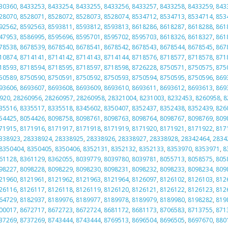
30360
,
8433253
,
8433254
,
8433255
,
8433256
,
8433257
,
8433258
,
8433259
,
843
28070
,
8528071
,
8528072
,
8528073
,
8528074
,
8534712
,
8534713
,
8534714
,
853
92562
,
8592563
,
8593811
,
8593812
,
8593813
,
8618286
,
8618287
,
8618288
,
861
47953
,
8586995
,
8595696
,
8595701
,
8595702
,
8595703
,
8618326
,
8618327
,
861
78538
,
8678539
,
8678540
,
8678541
,
8678542
,
8678543
,
8678544
,
8678545
,
867
10874
,
8714141
,
8714142
,
8714143
,
8714144
,
8718576
,
8718577
,
8718578
,
871
18593
,
8718594
,
8718595
,
8718597
,
8718598
,
8726228
,
8750571
,
8750575
,
875
50589
,
8750590
,
8750591
,
8750592
,
8750593
,
8750594
,
8750595
,
8750596
,
869
93606
,
8693607
,
8693608
,
8693609
,
8693610
,
8693611
,
8693612
,
8693613
,
869
920
,
28260956
,
28260957
,
28260958
,
28321004
,
8231003
,
8232453
,
8260958
,
8
35516
,
8335517
,
8335518
,
8345602
,
8350407
,
8352437
,
8352438
,
8352439
,
826
54425
,
8054426
,
8098758
,
8098761
,
8098763
,
8098764
,
8098767
,
8098769
,
809
71915
,
8171916
,
8171917
,
8171918
,
8171919
,
8171920
,
8171921
,
8171922
,
817
338923
,
28338924
,
28338925
,
28338926
,
28338927
,
28338928
,
28342464
,
2834
8350404
,
8350405
,
8350406
,
8352131
,
8352132
,
8352133
,
8353970
,
8353971
,
8
61128
,
8361129
,
8362055
,
8039779
,
8039780
,
8039781
,
8055713
,
8058575
,
805
98227
,
8098228
,
8098229
,
8098230
,
8098231
,
8098232
,
8098233
,
8098234
,
809
21960
,
8121961
,
8121962
,
8121963
,
8121964
,
8126097
,
8126102
,
8126103
,
812
26116
,
8126117
,
8126118
,
8126119
,
8126120
,
8126121
,
8126122
,
8126123
,
812
64729
,
8182937
,
8189976
,
8189977
,
8189978
,
8189979
,
8189980
,
8198282
,
819
00017
,
8672717
,
8672723
,
8672724
,
8681172
,
8681173
,
8706583
,
8713755
,
871
37269
,
8737269
,
8743444
,
8743444
,
8769513
,
8696504
,
8696505
,
8697670
,
880