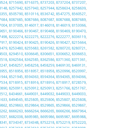
9524
,
8715690
,
8716375
,
8737203
,
8737204
,
8737207
,
3148
,
8257942
,
8257943
,
8257944
,
8258634
,
8258639
,
6355
,
8505790
,
8510116
,
8536742
,
8547275
,
8560527
,
7684
,
8087685
,
8087686
,
8087687
,
8087688
,
8087689
,
7004
,
8137005
,
8146017
,
8146018
,
8146019
,
8153066
,
9651
,
8190466
,
8190467
,
8190468
,
8190469
,
8190470
,
7498
,
8222274
,
8222275
,
8222276
,
8222277
,
8036119
,
7917
,
8190424
,
8190425
,
8190426
,
8190427
,
8215664
,
3479
,
8253480
,
8255683
,
8261582
,
8280720
,
8280721
,
4503
,
8294510
,
8306645
,
8306651
,
8306652
,
8306653
,
2518
,
8362584
,
8362585
,
8362586
,
8371360
,
8371361
,
2247
,
8458257
,
8458258
,
8458259
,
8469130
,
8469131
,
8955
,
8518956
,
8518957
,
8518958
,
8520996
,
8520997
,
1944
,
8521945
,
8594363
,
8594364
,
8594365
,
8594366
,
7534
,
8718915
,
8718916
,
8718916
,
8718917
,
8728579
,
0890
,
8250911
,
8250912
,
8250913
,
8251766
,
8251767
,
2512
,
8434661
,
8449031
,
8449032
,
8449033
,
8449033
,
1633
,
8494565
,
8525805
,
8525806
,
8525807
,
8525808
,
9862
,
8529863
,
8529864
,
8529865
,
8529866
,
8529867
,
6262
,
8666263
,
8666264
,
8666265
,
8666266
,
8667964
,
2037
,
8682038
,
8695985
,
8695986
,
8695987
,
8695988
,
4341
,
8734347
,
8734348
,
8752218
,
8752219
,
8752220
,