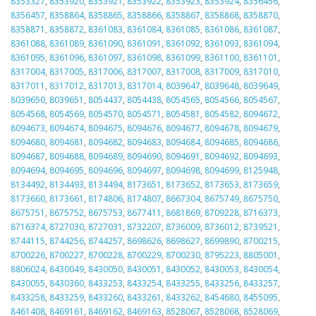
8353327
,
8353920
,
8353921
,
8353922
,
8353923
,
8353924
,
8356456
,
8356457
,
8358864
,
8358865
,
8358866
,
8358867
,
8358868
,
8358870
,
8358871
,
8358872
,
8361083
,
8361084
,
8361085
,
8361086
,
8361087
,
8361088
,
8361089
,
8361090
,
8361091
,
8361092
,
8361093
,
8361094
,
8361095
,
8361096
,
8361097
,
8361098
,
8361099
,
8361100
,
8361101
,
8317004
,
8317005
,
8317006
,
8317007
,
8317008
,
8317009
,
8317010
,
8317011
,
8317012
,
8317013
,
8317014
,
8039647
,
8039648
,
8039649
,
8039650
,
8039651
,
8054437
,
8054438
,
8054565
,
8054566
,
8054567
,
8054568
,
8054569
,
8054570
,
8054571
,
8054581
,
8054582
,
8094672
,
8094673
,
8094674
,
8094675
,
8094676
,
8094677
,
8094678
,
8094679
,
8094680
,
8094681
,
8094682
,
8094683
,
8094684
,
8094685
,
8094686
,
8094687
,
8094688
,
8094689
,
8094690
,
8094691
,
8094692
,
8094693
,
8094694
,
8094695
,
8094696
,
8094697
,
8094698
,
8094699
,
8125948
,
8134492
,
8134493
,
8134494
,
8173651
,
8173652
,
8173653
,
8173659
,
8173660
,
8173661
,
8174806
,
8174807
,
8667304
,
8675749
,
8675750
,
8675751
,
8675752
,
8675753
,
8677411
,
8681869
,
8709228
,
8716373
,
8716374
,
8727030
,
8727031
,
8732207
,
8736009
,
8736012
,
8739521
,
8744115
,
8744256
,
8744257
,
8698626
,
8698627
,
8699890
,
8700215
,
8700226
,
8700227
,
8700228
,
8700229
,
8700230
,
8795223
,
8805001
,
8806024
,
8430049
,
8430050
,
8430051
,
8430052
,
8430053
,
8430054
,
8430055
,
8430360
,
8433253
,
8433254
,
8433255
,
8433256
,
8433257
,
8433258
,
8433259
,
8433260
,
8433261
,
8433262
,
8454680
,
8455095
,
8461408
,
8469161
,
8469162
,
8469163
,
8528067
,
8528068
,
8528069
,