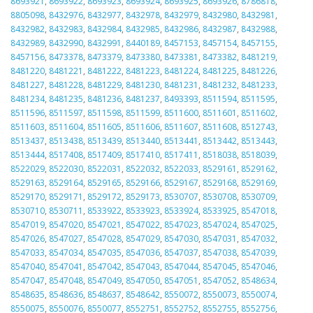
8693921
,
8693922
,
8693923
,
8693924
,
8693925
,
8693926
,
8786818
,
8805098
,
8432976
,
8432977
,
8432978
,
8432979
,
8432980
,
8432981
,
8432982
,
8432983
,
8432984
,
8432985
,
8432986
,
8432987
,
8432988
,
8432989
,
8432990
,
8432991
,
8440189
,
8457153
,
8457154
,
8457155
,
8457156
,
8473378
,
8473379
,
8473380
,
8473381
,
8473382
,
8481219
,
8481220
,
8481221
,
8481222
,
8481223
,
8481224
,
8481225
,
8481226
,
8481227
,
8481228
,
8481229
,
8481230
,
8481231
,
8481232
,
8481233
,
8481234
,
8481235
,
8481236
,
8481237
,
8493393
,
8511594
,
8511595
,
8511596
,
8511597
,
8511598
,
8511599
,
8511600
,
8511601
,
8511602
,
8511603
,
8511604
,
8511605
,
8511606
,
8511607
,
8511608
,
8512743
,
8513437
,
8513438
,
8513439
,
8513440
,
8513441
,
8513442
,
8513443
,
8513444
,
8517408
,
8517409
,
8517410
,
8517411
,
8518038
,
8518039
,
8522029
,
8522030
,
8522031
,
8522032
,
8522033
,
8529161
,
8529162
,
8529163
,
8529164
,
8529165
,
8529166
,
8529167
,
8529168
,
8529169
,
8529170
,
8529171
,
8529172
,
8529173
,
8530707
,
8530708
,
8530709
,
8530710
,
8530711
,
8533922
,
8533923
,
8533924
,
8533925
,
8547018
,
8547019
,
8547020
,
8547021
,
8547022
,
8547023
,
8547024
,
8547025
,
8547026
,
8547027
,
8547028
,
8547029
,
8547030
,
8547031
,
8547032
,
8547033
,
8547034
,
8547035
,
8547036
,
8547037
,
8547038
,
8547039
,
8547040
,
8547041
,
8547042
,
8547043
,
8547044
,
8547045
,
8547046
,
8547047
,
8547048
,
8547049
,
8547050
,
8547051
,
8547052
,
8548634
,
8548635
,
8548636
,
8548637
,
8548642
,
8550072
,
8550073
,
8550074
,
8550075
,
8550076
,
8550077
,
8552751
,
8552752
,
8552755
,
8552756
,