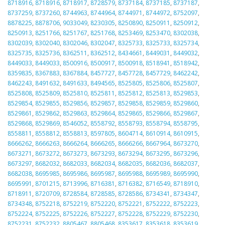
8718916
,
8718916
,
8718917
,
8728579
,
8737184
,
8737185
,
8737187
,
8737259
,
8737260
,
8744963
,
8744964
,
8744971
,
8744972
,
8752097
,
8878225
,
8878706
,
9033049
,
8230305
,
8250890
,
8250911
,
8250912
,
8250913
,
8251766
,
8251767
,
8251768
,
8253469
,
8253470
,
8302038
,
8302039
,
8302040
,
8302046
,
8302047
,
8325733
,
8325733
,
8325734
,
8325735
,
8325736
,
8362511
,
8362512
,
8434661
,
8449031
,
8449032
,
8449033
,
8449033
,
8500916
,
8500917
,
8500918
,
8518941
,
8518942
,
8359835
,
8367883
,
8367884
,
8457727
,
8457728
,
8457729
,
8462242
,
8462243
,
8491632
,
8491633
,
8494565
,
8525805
,
8525806
,
8525807
,
8525808
,
8525809
,
8525810
,
8525811
,
8525812
,
8525813
,
8529853
,
8529854
,
8529855
,
8529856
,
8529857
,
8529858
,
8529859
,
8529860
,
8529861
,
8529862
,
8529863
,
8529864
,
8529865
,
8529866
,
8529867
,
8529868
,
8529869
,
8546052
,
8558792
,
8558793
,
8558794
,
8558795
,
8558811
,
8558812
,
8558813
,
8597805
,
8604714
,
8610914
,
8610915
,
8666262
,
8666263
,
8666264
,
8666265
,
8666266
,
8667964
,
8673270
,
8673271
,
8673272
,
8673273
,
8673293
,
8673294
,
8673295
,
8673296
,
8673297
,
8682032
,
8682033
,
8682034
,
8682035
,
8682036
,
8682037
,
8682038
,
8695985
,
8695986
,
8695987
,
8695988
,
8695989
,
8695990
,
8695991
,
8701215
,
8713996
,
8716381
,
8716382
,
8716549
,
8718910
,
8718911
,
8720709
,
8728584
,
8728585
,
8728586
,
8734341
,
8734347
,
8734348
,
8752218
,
8752219
,
8752220
,
8752221
,
8752222
,
8752223
,
8752224
,
8752225
,
8752226
,
8752227
,
8752228
,
8752229
,
8752230
,
8752231
,
8752232
,
8805467
,
8805468
,
8353617
,
8353618
,
8353619
,