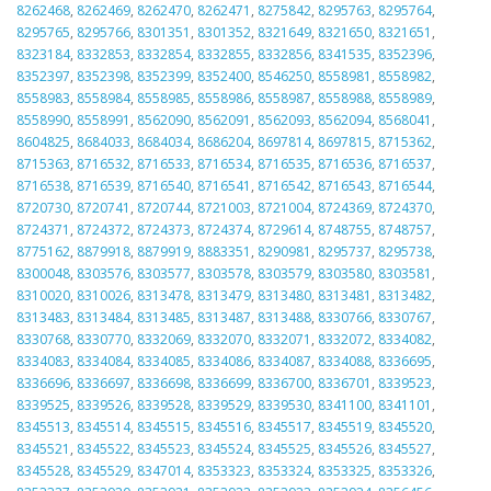
8262468
,
8262469
,
8262470
,
8262471
,
8275842
,
8295763
,
8295764
,
8295765
,
8295766
,
8301351
,
8301352
,
8321649
,
8321650
,
8321651
,
8323184
,
8332853
,
8332854
,
8332855
,
8332856
,
8341535
,
8352396
,
8352397
,
8352398
,
8352399
,
8352400
,
8546250
,
8558981
,
8558982
,
8558983
,
8558984
,
8558985
,
8558986
,
8558987
,
8558988
,
8558989
,
8558990
,
8558991
,
8562090
,
8562091
,
8562093
,
8562094
,
8568041
,
8604825
,
8684033
,
8684034
,
8686204
,
8697814
,
8697815
,
8715362
,
8715363
,
8716532
,
8716533
,
8716534
,
8716535
,
8716536
,
8716537
,
8716538
,
8716539
,
8716540
,
8716541
,
8716542
,
8716543
,
8716544
,
8720730
,
8720741
,
8720744
,
8721003
,
8721004
,
8724369
,
8724370
,
8724371
,
8724372
,
8724373
,
8724374
,
8729614
,
8748755
,
8748757
,
8775162
,
8879918
,
8879919
,
8883351
,
8290981
,
8295737
,
8295738
,
8300048
,
8303576
,
8303577
,
8303578
,
8303579
,
8303580
,
8303581
,
8310020
,
8310026
,
8313478
,
8313479
,
8313480
,
8313481
,
8313482
,
8313483
,
8313484
,
8313485
,
8313487
,
8313488
,
8330766
,
8330767
,
8330768
,
8330770
,
8332069
,
8332070
,
8332071
,
8332072
,
8334082
,
8334083
,
8334084
,
8334085
,
8334086
,
8334087
,
8334088
,
8336695
,
8336696
,
8336697
,
8336698
,
8336699
,
8336700
,
8336701
,
8339523
,
8339525
,
8339526
,
8339528
,
8339529
,
8339530
,
8341100
,
8341101
,
8345513
,
8345514
,
8345515
,
8345516
,
8345517
,
8345519
,
8345520
,
8345521
,
8345522
,
8345523
,
8345524
,
8345525
,
8345526
,
8345527
,
8345528
,
8345529
,
8347014
,
8353323
,
8353324
,
8353325
,
8353326
,