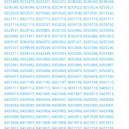
8232469
,
8232470
,
8232471
,
8232472
,
8245042
,
8245043
,
8245044
,
8245045
,
8245046
,
8253418
,
8253419
,
8253522
,
8253524
,
8253527
,
8253529
,
8253531
,
8276385
,
8313539
,
8313540
,
8313541
,
8313542
,
8321711
,
8321712
,
8321713
,
8321714
,
8321715
,
8321716
,
8321717
,
8321718
,
8321719
,
8323237
,
8323238
,
8329728
,
8329729
,
8329730
,
8329731
,
8329732
,
8330803
,
8332126
,
8332892
,
8332893
,
8332894
,
8332895
,
8337477
,
8337478
,
8337479
,
8342479
,
8342480
,
8052953
,
8059147
,
8062330
,
8063879
,
8067852
,
8297331
,
8297332
,
8297336
,
8297337
,
8299549
,
8309249
,
8310794
,
8312636
,
8321005
,
8323240
,
8332111
,
8334126
,
8342448
,
8353384
,
8353385
,
8353386
,
8353387
,
8353388
,
8353389
,
8353956
,
8353957
,
8353958
,
8353959
,
8353960
,
8353961
,
8353962
,
8353963
,
8353964
,
8353965
,
8353966
,
8353967
,
8353968
,
8356467
,
8356468
,
8356469
,
8356470
,
8356471
,
8356472
,
8356473
,
8356474
,
8356475
,
8356476
,
8356477
,
8356478
,
8357183
,
8357184
,
8357185
,
8357186
,
8357187
,
8361108
,
8361109
,
8361110
,
8361111
,
8361112
,
8361113
,
8361114
,
8361115
,
8361116
,
8409213
,
8409214
,
8409215
,
8421805
,
8421806
,
8421807
,
8423013
,
8423014
,
8423015
,
8426560
,
8426566
,
8426567
,
8426568
,
8426582
,
8426583
,
8426584
,
8426585
,
8426598
,
8426599
,
8433899
,
8433900
,
8433901
,
8433902
,
8433903
,
8433904
,
8433905
,
8433906
,
8433907
,
8433908
,
8433909
,
8433910
,
8433911
,
8433912
,
8433913
,
8413599
,
8413600
,
8413606
,
8413607
,
8413608
,
8413609
,
8413610
,
8413611
,
8413612
,
8413613
,
8413614
,
8413615
,
8413616
,
8672737
,
8672738
,
8672739
,