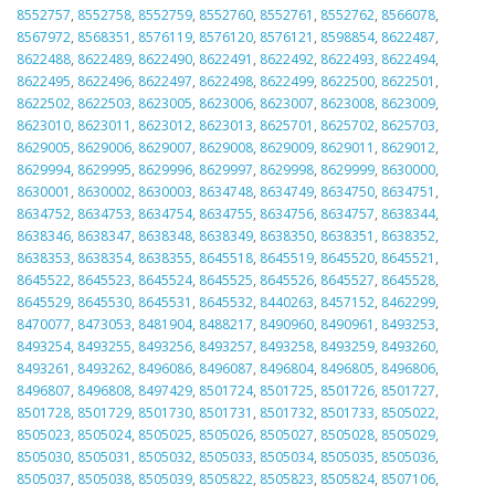
8552757
,
8552758
,
8552759
,
8552760
,
8552761
,
8552762
,
8566078
,
8567972
,
8568351
,
8576119
,
8576120
,
8576121
,
8598854
,
8622487
,
8622488
,
8622489
,
8622490
,
8622491
,
8622492
,
8622493
,
8622494
,
8622495
,
8622496
,
8622497
,
8622498
,
8622499
,
8622500
,
8622501
,
8622502
,
8622503
,
8623005
,
8623006
,
8623007
,
8623008
,
8623009
,
8623010
,
8623011
,
8623012
,
8623013
,
8625701
,
8625702
,
8625703
,
8629005
,
8629006
,
8629007
,
8629008
,
8629009
,
8629011
,
8629012
,
8629994
,
8629995
,
8629996
,
8629997
,
8629998
,
8629999
,
8630000
,
8630001
,
8630002
,
8630003
,
8634748
,
8634749
,
8634750
,
8634751
,
8634752
,
8634753
,
8634754
,
8634755
,
8634756
,
8634757
,
8638344
,
8638346
,
8638347
,
8638348
,
8638349
,
8638350
,
8638351
,
8638352
,
8638353
,
8638354
,
8638355
,
8645518
,
8645519
,
8645520
,
8645521
,
8645522
,
8645523
,
8645524
,
8645525
,
8645526
,
8645527
,
8645528
,
8645529
,
8645530
,
8645531
,
8645532
,
8440263
,
8457152
,
8462299
,
8470077
,
8473053
,
8481904
,
8488217
,
8490960
,
8490961
,
8493253
,
8493254
,
8493255
,
8493256
,
8493257
,
8493258
,
8493259
,
8493260
,
8493261
,
8493262
,
8496086
,
8496087
,
8496804
,
8496805
,
8496806
,
8496807
,
8496808
,
8497429
,
8501724
,
8501725
,
8501726
,
8501727
,
8501728
,
8501729
,
8501730
,
8501731
,
8501732
,
8501733
,
8505022
,
8505023
,
8505024
,
8505025
,
8505026
,
8505027
,
8505028
,
8505029
,
8505030
,
8505031
,
8505032
,
8505033
,
8505034
,
8505035
,
8505036
,
8505037
,
8505038
,
8505039
,
8505822
,
8505823
,
8505824
,
8507106
,