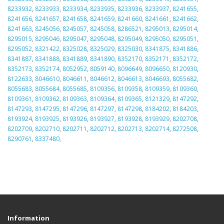
8233932
,
8233933
,
8233934
,
8233935
,
8233936
,
8233937
,
8241655
,
8241656
,
8241657
,
8241658
,
8241659
,
8241660
,
8241661
,
8241662
,
8241663
,
8245056
,
8245057
,
8245058
,
8286521
,
8295013
,
8295014
,
8295015
,
8295046
,
8295047
,
8295048
,
8295049
,
8295050
,
8295051
,
8295052
,
8321422
,
8325028
,
8325029
,
8325030
,
8341875
,
8341886
,
8341887
,
8341888
,
8341889
,
8341890
,
8352170
,
8352171
,
8352172
,
8352173
,
8352174
,
8052952
,
8059140
,
8096649
,
8096650
,
8120930
,
8122633
,
8046610
,
8046611
,
8046612
,
8046613
,
8046693
,
8055682
,
8055683
,
8055684
,
8055685
,
8109356
,
8109358
,
8109359
,
8109360
,
8109361
,
8109362
,
8109363
,
8109364
,
8109365
,
8121329
,
8147292
,
8147293
,
8147295
,
8147296
,
8147297
,
8147298
,
8184202
,
8184203
,
8193924
,
8193925
,
8193926
,
8193927
,
8193928
,
8193929
,
8202708
,
8202709
,
8202710
,
8202711
,
8202712
,
8202713
,
8202714
,
8272508
,
8290761
,
8337480
,
Information