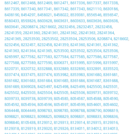
8612467
,
8612468
,
8612469
,
8612471
,
8617336
,
8617337
,
8617338
,
8617339
,
8617340
,
8617341
,
8617342
,
8617343
,
8621110
,
8630186
,
8438190
,
8454297
,
8458021
,
8458022
,
8539381
,
8556546
,
8556547
,
8580433
,
8593826
,
8603628
,
8603631
,
8603633
,
8603636
,
8603638
,
8603641
,
28208874
,
28218602
,
28232456
,
28232457
,
28232458
,
28241359
,
28241360
,
28241361
,
28241362
,
28241363
,
28241364
,
28241365
,
28253500
,
28253502
,
28253504
,
28253506
,
8208874
,
8218602
,
8232456
,
8232457
,
8232458
,
8241359
,
8241360
,
8241361
,
8241362
,
8241363
,
8241364
,
8241365
,
8253500
,
8253502
,
8253504
,
8253506
,
8265997
,
8277582
,
8277583
,
8277584
,
8277585
,
8277586
,
8277587
,
8277588
,
8277589
,
8277590
,
8306371
,
8315995
,
8315996
,
8315997
,
8320731
,
8320732
,
8332888
,
8332889
,
8332890
,
8332891
,
8335520
,
8337474
,
8337475
,
8337476
,
8353982
,
8353983
,
8361680
,
8361681
,
8361682
,
8361683
,
8361684
,
8361685
,
8361686
,
8361687
,
8361688
,
8361689
,
8369028
,
8425497
,
8425498
,
8425499
,
8425500
,
8425501
,
8425502
,
8425503
,
8425504
,
8425505
,
8425506
,
8039731
,
8039732
,
8039733
,
8039738
,
8039739
,
8054585
,
8054587
,
8054588
,
8054590
,
8054592
,
8054594
,
8054596
,
8054597
,
8054599
,
8054601
,
8054602
,
8064448
,
8064449
,
8098783
,
8098785
,
8098788
,
8098790
,
8098819
,
8098821
,
8098823
,
8098825
,
8098829
,
8098831
,
8098833
,
8098836
,
8098840
,
8105438
,
8129312
,
8129313
,
8129314
,
8129315
,
8129316
,
8129318
,
8129319
,
8129320
,
8129326
,
8134011
,
8134012
,
8134013
,