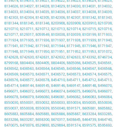
8134014
,
8134015
,
8134021
,
8134022
,
8134023
,
8134024
,
8134025
,
8134026
,
8134027
,
8134028
,
8134029
,
8134030
,
8134031
,
8134032
,
8134033
,
8134034
,
8134035
,
8134036
,
8134037
,
8134038
,
8134039
,
8142303
,
8142304
,
8142305
,
8142306
,
8142307
,
8181342
,
8181343
,
8181344
,
8181345
,
8181346
,
8203908
,
8203909
,
8203910
,
8210709
,
8210710
,
8210711
,
8210712
,
8210713
,
8210714
,
8210715
,
8210716
,
8210717
,
8129317
,
8059549
,
8103038
,
8103039
,
8103199
,
8171933
,
8171934
,
8171935
,
8171936
,
8171937
,
8171938
,
8171939
,
8171940
,
8171941
,
8171942
,
8171943
,
8171944
,
8171945
,
8171946
,
8171947
,
8171948
,
8171949
,
8171950
,
8171951
,
8171952
,
8171953
,
8731072
,
8742628
,
8742630
,
8742631
,
8742632
,
8742633
,
8743392
,
8746734
,
8799168
,
8804404
,
8804405
,
8804406
,
8805066
,
8436525
,
8436561
,
8436562
,
8436563
,
8436564
,
8436565
,
8436566
,
8436567
,
8436568
,
8436569
,
8436570
,
8436571
,
8436572
,
8436573
,
8436574
,
8436575
,
8436576
,
8436577
,
8436578
,
8454710
,
8454711
,
8454712
,
8454713
,
8454714
,
8469144
,
8469145
,
8469146
,
8469147
,
8469148
,
8496070
,
8496071
,
8496072
,
8496073
,
8496074
,
8496075
,
8496076
,
8496077
,
8496078
,
8496079
,
8496080
,
8496081
,
8496082
,
8496083
,
8496084
,
8550030
,
8550031
,
8550032
,
8550033
,
8550034
,
8550035
,
8550036
,
8550037
,
8550038
,
8550039
,
8550040
,
8591571
,
8605881
,
8605882
,
8605883
,
8605884
,
8605885
,
8605886
,
8605887
,
8633284
,
8633285
,
8633286
,
8633287
,
8658300
,
8670317
,
8438645
,
8464739
,
8464740
,
8470075
,
8470076
,
8529893
,
8529894
,
8591574
,
8591575
,
8595693
,