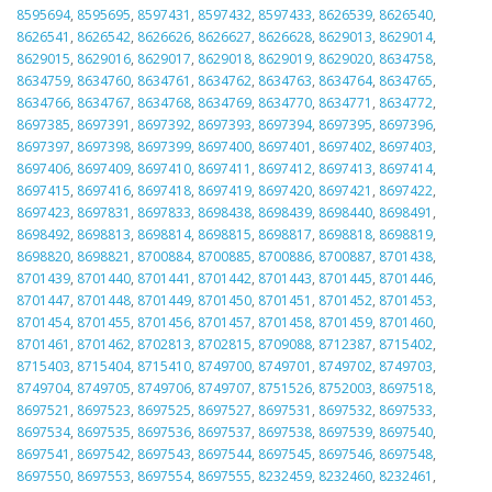
8595694
,
8595695
,
8597431
,
8597432
,
8597433
,
8626539
,
8626540
,
8626541
,
8626542
,
8626626
,
8626627
,
8626628
,
8629013
,
8629014
,
8629015
,
8629016
,
8629017
,
8629018
,
8629019
,
8629020
,
8634758
,
8634759
,
8634760
,
8634761
,
8634762
,
8634763
,
8634764
,
8634765
,
8634766
,
8634767
,
8634768
,
8634769
,
8634770
,
8634771
,
8634772
,
8697385
,
8697391
,
8697392
,
8697393
,
8697394
,
8697395
,
8697396
,
8697397
,
8697398
,
8697399
,
8697400
,
8697401
,
8697402
,
8697403
,
8697406
,
8697409
,
8697410
,
8697411
,
8697412
,
8697413
,
8697414
,
8697415
,
8697416
,
8697418
,
8697419
,
8697420
,
8697421
,
8697422
,
8697423
,
8697831
,
8697833
,
8698438
,
8698439
,
8698440
,
8698491
,
8698492
,
8698813
,
8698814
,
8698815
,
8698817
,
8698818
,
8698819
,
8698820
,
8698821
,
8700884
,
8700885
,
8700886
,
8700887
,
8701438
,
8701439
,
8701440
,
8701441
,
8701442
,
8701443
,
8701445
,
8701446
,
8701447
,
8701448
,
8701449
,
8701450
,
8701451
,
8701452
,
8701453
,
8701454
,
8701455
,
8701456
,
8701457
,
8701458
,
8701459
,
8701460
,
8701461
,
8701462
,
8702813
,
8702815
,
8709088
,
8712387
,
8715402
,
8715403
,
8715404
,
8715410
,
8749700
,
8749701
,
8749702
,
8749703
,
8749704
,
8749705
,
8749706
,
8749707
,
8751526
,
8752003
,
8697518
,
8697521
,
8697523
,
8697525
,
8697527
,
8697531
,
8697532
,
8697533
,
8697534
,
8697535
,
8697536
,
8697537
,
8697538
,
8697539
,
8697540
,
8697541
,
8697542
,
8697543
,
8697544
,
8697545
,
8697546
,
8697548
,
8697550
,
8697553
,
8697554
,
8697555
,
8232459
,
8232460
,
8232461
,