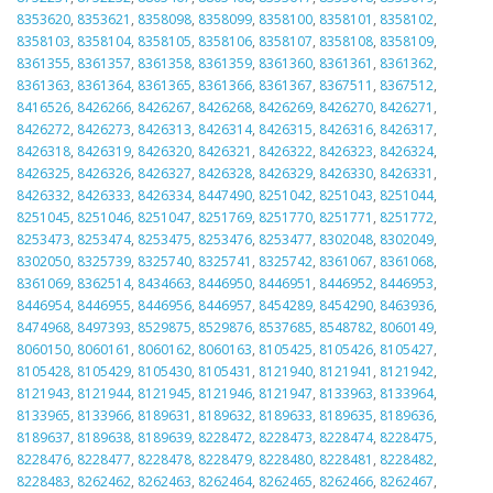
8353620
,
8353621
,
8358098
,
8358099
,
8358100
,
8358101
,
8358102
,
8358103
,
8358104
,
8358105
,
8358106
,
8358107
,
8358108
,
8358109
,
8361355
,
8361357
,
8361358
,
8361359
,
8361360
,
8361361
,
8361362
,
8361363
,
8361364
,
8361365
,
8361366
,
8361367
,
8367511
,
8367512
,
8416526
,
8426266
,
8426267
,
8426268
,
8426269
,
8426270
,
8426271
,
8426272
,
8426273
,
8426313
,
8426314
,
8426315
,
8426316
,
8426317
,
8426318
,
8426319
,
8426320
,
8426321
,
8426322
,
8426323
,
8426324
,
8426325
,
8426326
,
8426327
,
8426328
,
8426329
,
8426330
,
8426331
,
8426332
,
8426333
,
8426334
,
8447490
,
8251042
,
8251043
,
8251044
,
8251045
,
8251046
,
8251047
,
8251769
,
8251770
,
8251771
,
8251772
,
8253473
,
8253474
,
8253475
,
8253476
,
8253477
,
8302048
,
8302049
,
8302050
,
8325739
,
8325740
,
8325741
,
8325742
,
8361067
,
8361068
,
8361069
,
8362514
,
8434663
,
8446950
,
8446951
,
8446952
,
8446953
,
8446954
,
8446955
,
8446956
,
8446957
,
8454289
,
8454290
,
8463936
,
8474968
,
8497393
,
8529875
,
8529876
,
8537685
,
8548782
,
8060149
,
8060150
,
8060161
,
8060162
,
8060163
,
8105425
,
8105426
,
8105427
,
8105428
,
8105429
,
8105430
,
8105431
,
8121940
,
8121941
,
8121942
,
8121943
,
8121944
,
8121945
,
8121946
,
8121947
,
8133963
,
8133964
,
8133965
,
8133966
,
8189631
,
8189632
,
8189633
,
8189635
,
8189636
,
8189637
,
8189638
,
8189639
,
8228472
,
8228473
,
8228474
,
8228475
,
8228476
,
8228477
,
8228478
,
8228479
,
8228480
,
8228481
,
8228482
,
8228483
,
8262462
,
8262463
,
8262464
,
8262465
,
8262466
,
8262467
,