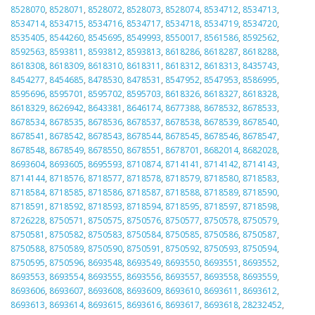
8528070
,
8528071
,
8528072
,
8528073
,
8528074
,
8534712
,
8534713
,
8534714
,
8534715
,
8534716
,
8534717
,
8534718
,
8534719
,
8534720
,
8535405
,
8544260
,
8545695
,
8549993
,
8550017
,
8561586
,
8592562
,
8592563
,
8593811
,
8593812
,
8593813
,
8618286
,
8618287
,
8618288
,
8618308
,
8618309
,
8618310
,
8618311
,
8618312
,
8618313
,
8435743
,
8454277
,
8454685
,
8478530
,
8478531
,
8547952
,
8547953
,
8586995
,
8595696
,
8595701
,
8595702
,
8595703
,
8618326
,
8618327
,
8618328
,
8618329
,
8626942
,
8643381
,
8646174
,
8677388
,
8678532
,
8678533
,
8678534
,
8678535
,
8678536
,
8678537
,
8678538
,
8678539
,
8678540
,
8678541
,
8678542
,
8678543
,
8678544
,
8678545
,
8678546
,
8678547
,
8678548
,
8678549
,
8678550
,
8678551
,
8678701
,
8682014
,
8682028
,
8693604
,
8693605
,
8695593
,
8710874
,
8714141
,
8714142
,
8714143
,
8714144
,
8718576
,
8718577
,
8718578
,
8718579
,
8718580
,
8718583
,
8718584
,
8718585
,
8718586
,
8718587
,
8718588
,
8718589
,
8718590
,
8718591
,
8718592
,
8718593
,
8718594
,
8718595
,
8718597
,
8718598
,
8726228
,
8750571
,
8750575
,
8750576
,
8750577
,
8750578
,
8750579
,
8750581
,
8750582
,
8750583
,
8750584
,
8750585
,
8750586
,
8750587
,
8750588
,
8750589
,
8750590
,
8750591
,
8750592
,
8750593
,
8750594
,
8750595
,
8750596
,
8693548
,
8693549
,
8693550
,
8693551
,
8693552
,
8693553
,
8693554
,
8693555
,
8693556
,
8693557
,
8693558
,
8693559
,
8693606
,
8693607
,
8693608
,
8693609
,
8693610
,
8693611
,
8693612
,
8693613
,
8693614
,
8693615
,
8693616
,
8693617
,
8693618
,
28232452
,