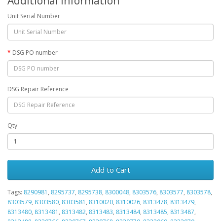
Additional Information
Unit Serial Number
DSG PO number
DSG Repair Reference
Qty
Add to Cart
Tags:
8290981
,
8295737
,
8295738
,
8300048
,
8303576
,
8303577
,
8303578
,
8303579
,
8303580
,
8303581
,
8310020
,
8310026
,
8313478
,
8313479
,
8313480
,
8313481
,
8313482
,
8313483
,
8313484
,
8313485
,
8313487
,