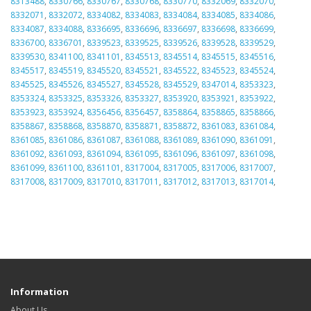
8313488
,
8330766
,
8330767
,
8330768
,
8330770
,
8332069
,
8332070
,
8332071
,
8332072
,
8334082
,
8334083
,
8334084
,
8334085
,
8334086
,
8334087
,
8334088
,
8336695
,
8336696
,
8336697
,
8336698
,
8336699
,
8336700
,
8336701
,
8339523
,
8339525
,
8339526
,
8339528
,
8339529
,
8339530
,
8341100
,
8341101
,
8345513
,
8345514
,
8345515
,
8345516
,
8345517
,
8345519
,
8345520
,
8345521
,
8345522
,
8345523
,
8345524
,
8345525
,
8345526
,
8345527
,
8345528
,
8345529
,
8347014
,
8353323
,
8353324
,
8353325
,
8353326
,
8353327
,
8353920
,
8353921
,
8353922
,
8353923
,
8353924
,
8356456
,
8356457
,
8358864
,
8358865
,
8358866
,
8358867
,
8358868
,
8358870
,
8358871
,
8358872
,
8361083
,
8361084
,
8361085
,
8361086
,
8361087
,
8361088
,
8361089
,
8361090
,
8361091
,
8361092
,
8361093
,
8361094
,
8361095
,
8361096
,
8361097
,
8361098
,
8361099
,
8361100
,
8361101
,
8317004
,
8317005
,
8317006
,
8317007
,
8317008
,
8317009
,
8317010
,
8317011
,
8317012
,
8317013
,
8317014
,
Information
About Us…