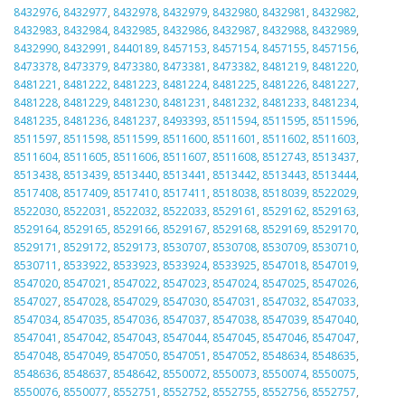
8432976
,
8432977
,
8432978
,
8432979
,
8432980
,
8432981
,
8432982
,
8432983
,
8432984
,
8432985
,
8432986
,
8432987
,
8432988
,
8432989
,
8432990
,
8432991
,
8440189
,
8457153
,
8457154
,
8457155
,
8457156
,
8473378
,
8473379
,
8473380
,
8473381
,
8473382
,
8481219
,
8481220
,
8481221
,
8481222
,
8481223
,
8481224
,
8481225
,
8481226
,
8481227
,
8481228
,
8481229
,
8481230
,
8481231
,
8481232
,
8481233
,
8481234
,
8481235
,
8481236
,
8481237
,
8493393
,
8511594
,
8511595
,
8511596
,
8511597
,
8511598
,
8511599
,
8511600
,
8511601
,
8511602
,
8511603
,
8511604
,
8511605
,
8511606
,
8511607
,
8511608
,
8512743
,
8513437
,
8513438
,
8513439
,
8513440
,
8513441
,
8513442
,
8513443
,
8513444
,
8517408
,
8517409
,
8517410
,
8517411
,
8518038
,
8518039
,
8522029
,
8522030
,
8522031
,
8522032
,
8522033
,
8529161
,
8529162
,
8529163
,
8529164
,
8529165
,
8529166
,
8529167
,
8529168
,
8529169
,
8529170
,
8529171
,
8529172
,
8529173
,
8530707
,
8530708
,
8530709
,
8530710
,
8530711
,
8533922
,
8533923
,
8533924
,
8533925
,
8547018
,
8547019
,
8547020
,
8547021
,
8547022
,
8547023
,
8547024
,
8547025
,
8547026
,
8547027
,
8547028
,
8547029
,
8547030
,
8547031
,
8547032
,
8547033
,
8547034
,
8547035
,
8547036
,
8547037
,
8547038
,
8547039
,
8547040
,
8547041
,
8547042
,
8547043
,
8547044
,
8547045
,
8547046
,
8547047
,
8547048
,
8547049
,
8547050
,
8547051
,
8547052
,
8548634
,
8548635
,
8548636
,
8548637
,
8548642
,
8550072
,
8550073
,
8550074
,
8550075
,
8550076
,
8550077
,
8552751
,
8552752
,
8552755
,
8552756
,
8552757
,