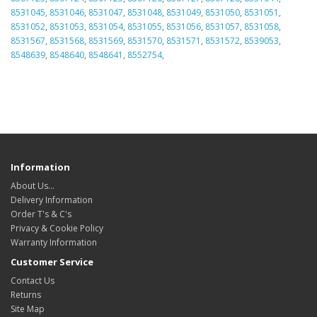
8531045
,
8531046
,
8531047
,
8531048
,
8531049
,
8531050
,
8531051
,
8531052
,
8531053
,
8531054
,
8531055
,
8531056
,
8531057
,
8531058
,
8531567
,
8531568
,
8531569
,
8531570
,
8531571
,
8531572
,
8539053
,
8548639
,
8548640
,
8548641
,
8552754
,
Information
About Us…
Delivery Information
Order T's & C's
Privacy & Cookie Policy
Warranty Information
Customer Service
Contact Us
Returns
Site Map