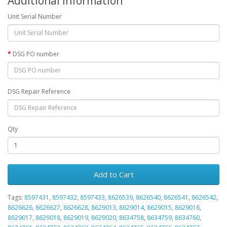
Additional Information
Unit Serial Number
DSG PO number
DSG Repair Reference
Qty
Add to Cart
Tags:
8597431
,
8597432
,
8597433
,
8626539
,
8626540
,
8626541
,
8626542
,
8626626
,
8626627
,
8626628
,
8629013
,
8629014
,
8629015
,
8629016
,
8629017
,
8629018
,
8629019
,
8629020
,
8634758
,
8634759
,
8634760
,