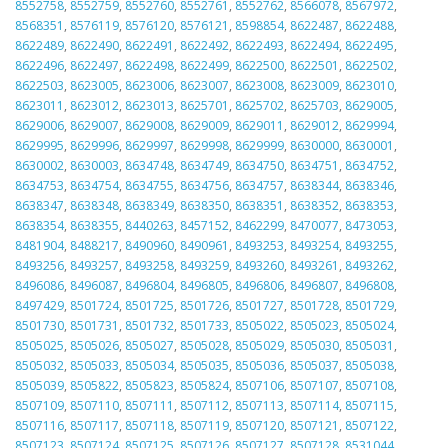
8552758
,
8552759
,
8552760
,
8552761
,
8552762
,
8566078
,
8567972
,
8568351
,
8576119
,
8576120
,
8576121
,
8598854
,
8622487
,
8622488
,
8622489
,
8622490
,
8622491
,
8622492
,
8622493
,
8622494
,
8622495
,
8622496
,
8622497
,
8622498
,
8622499
,
8622500
,
8622501
,
8622502
,
8622503
,
8623005
,
8623006
,
8623007
,
8623008
,
8623009
,
8623010
,
8623011
,
8623012
,
8623013
,
8625701
,
8625702
,
8625703
,
8629005
,
8629006
,
8629007
,
8629008
,
8629009
,
8629011
,
8629012
,
8629994
,
8629995
,
8629996
,
8629997
,
8629998
,
8629999
,
8630000
,
8630001
,
8630002
,
8630003
,
8634748
,
8634749
,
8634750
,
8634751
,
8634752
,
8634753
,
8634754
,
8634755
,
8634756
,
8634757
,
8638344
,
8638346
,
8638347
,
8638348
,
8638349
,
8638350
,
8638351
,
8638352
,
8638353
,
8638354
,
8638355
,
8440263
,
8457152
,
8462299
,
8470077
,
8473053
,
8481904
,
8488217
,
8490960
,
8490961
,
8493253
,
8493254
,
8493255
,
8493256
,
8493257
,
8493258
,
8493259
,
8493260
,
8493261
,
8493262
,
8496086
,
8496087
,
8496804
,
8496805
,
8496806
,
8496807
,
8496808
,
8497429
,
8501724
,
8501725
,
8501726
,
8501727
,
8501728
,
8501729
,
8501730
,
8501731
,
8501732
,
8501733
,
8505022
,
8505023
,
8505024
,
8505025
,
8505026
,
8505027
,
8505028
,
8505029
,
8505030
,
8505031
,
8505032
,
8505033
,
8505034
,
8505035
,
8505036
,
8505037
,
8505038
,
8505039
,
8505822
,
8505823
,
8505824
,
8507106
,
8507107
,
8507108
,
8507109
,
8507110
,
8507111
,
8507112
,
8507113
,
8507114
,
8507115
,
8507116
,
8507117
,
8507118
,
8507119
,
8507120
,
8507121
,
8507122
,
8507123
,
8507124
,
8507125
,
8507126
,
8507127
,
8507128
,
8531044
,