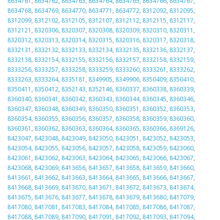
8634761
,
8634762
,
8634763
,
8634764
,
8634765
,
8634766
,
8634767
,
8634768
,
8634769
,
8634770
,
8634771
,
8634772
,
8312092
,
8312095
,
8312099
,
8312102
,
8312105
,
8312107
,
8312112
,
8312115
,
8312117
,
8312121
,
8320306
,
8320307
,
8320308
,
8320309
,
8320310
,
8320311
,
8320312
,
8320313
,
8320314
,
8320315
,
8320316
,
8320317
,
8320318
,
8332131
,
8332132
,
8332133
,
8332134
,
8332135
,
8332136
,
8332137
,
8332138
,
8332154
,
8332155
,
8332156
,
8332157
,
8332158
,
8332159
,
8333256
,
8333257
,
8333258
,
8333259
,
8333260
,
8333261
,
8333262
,
8333263
,
8333264
,
8335181
,
8349905
,
8349906
,
8350409
,
8350410
,
8350411
,
8350412
,
8352143
,
8352146
,
8360337
,
8360338
,
8360339
,
8360340
,
8360341
,
8360342
,
8360343
,
8360344
,
8360345
,
8360346
,
8360347
,
8360348
,
8360349
,
8360350
,
8360351
,
8360352
,
8360353
,
8360354
,
8360355
,
8360356
,
8360357
,
8360358
,
8360359
,
8360360
,
8360361
,
8360362
,
8360363
,
8360364
,
8360365
,
8360366
,
8369126
,
8423047
,
8423048
,
8423049
,
8423050
,
8423051
,
8423052
,
8423053
,
8423054
,
8423055
,
8423056
,
8423057
,
8423058
,
8423059
,
8423060
,
8423061
,
8423062
,
8423063
,
8423064
,
8423065
,
8423066
,
8423067
,
8423068
,
8423069
,
8413656
,
8413657
,
8413658
,
8413659
,
8413660
,
8413661
,
8413662
,
8413663
,
8413664
,
8413665
,
8413666
,
8413667
,
8413668
,
8413669
,
8413670
,
8413671
,
8413672
,
8413673
,
8413674
,
8413675
,
8413676
,
8413677
,
8413678
,
8413679
,
8413680
,
8417079
,
8417080
,
8417081
,
8417083
,
8417084
,
8417085
,
8417086
,
8417087
,
8417088
,
8417089
,
8417090
,
8417091
,
8417092
,
8417093
,
8417094
,