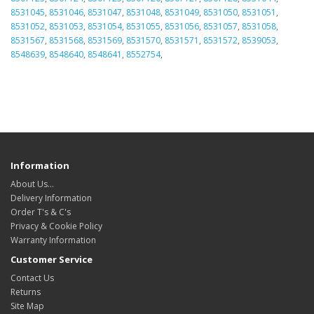
8531045
,
8531046
,
8531047
,
8531048
,
8531049
,
8531050
,
8531051
,
8531052
,
8531053
,
8531054
,
8531055
,
8531056
,
8531057
,
8531058
,
8531567
,
8531568
,
8531569
,
8531570
,
8531571
,
8531572
,
8539053
,
8548639
,
8548640
,
8548641
,
8552754
,
Information
About Us…
Delivery Information
Order T's & C's
Privacy & Cookie Policy
Warranty Information
Customer Service
Contact Us
Returns
Site Map