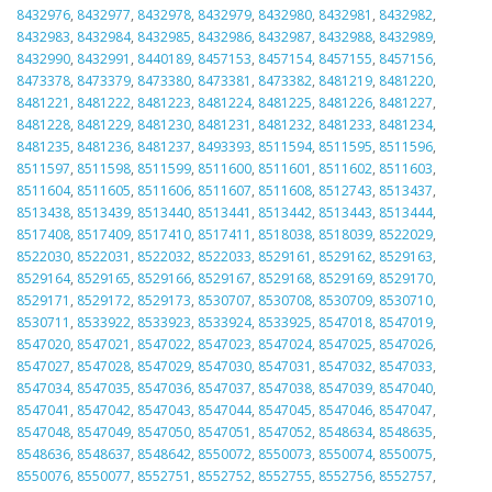
8432976
,
8432977
,
8432978
,
8432979
,
8432980
,
8432981
,
8432982
,
8432983
,
8432984
,
8432985
,
8432986
,
8432987
,
8432988
,
8432989
,
8432990
,
8432991
,
8440189
,
8457153
,
8457154
,
8457155
,
8457156
,
8473378
,
8473379
,
8473380
,
8473381
,
8473382
,
8481219
,
8481220
,
8481221
,
8481222
,
8481223
,
8481224
,
8481225
,
8481226
,
8481227
,
8481228
,
8481229
,
8481230
,
8481231
,
8481232
,
8481233
,
8481234
,
8481235
,
8481236
,
8481237
,
8493393
,
8511594
,
8511595
,
8511596
,
8511597
,
8511598
,
8511599
,
8511600
,
8511601
,
8511602
,
8511603
,
8511604
,
8511605
,
8511606
,
8511607
,
8511608
,
8512743
,
8513437
,
8513438
,
8513439
,
8513440
,
8513441
,
8513442
,
8513443
,
8513444
,
8517408
,
8517409
,
8517410
,
8517411
,
8518038
,
8518039
,
8522029
,
8522030
,
8522031
,
8522032
,
8522033
,
8529161
,
8529162
,
8529163
,
8529164
,
8529165
,
8529166
,
8529167
,
8529168
,
8529169
,
8529170
,
8529171
,
8529172
,
8529173
,
8530707
,
8530708
,
8530709
,
8530710
,
8530711
,
8533922
,
8533923
,
8533924
,
8533925
,
8547018
,
8547019
,
8547020
,
8547021
,
8547022
,
8547023
,
8547024
,
8547025
,
8547026
,
8547027
,
8547028
,
8547029
,
8547030
,
8547031
,
8547032
,
8547033
,
8547034
,
8547035
,
8547036
,
8547037
,
8547038
,
8547039
,
8547040
,
8547041
,
8547042
,
8547043
,
8547044
,
8547045
,
8547046
,
8547047
,
8547048
,
8547049
,
8547050
,
8547051
,
8547052
,
8548634
,
8548635
,
8548636
,
8548637
,
8548642
,
8550072
,
8550073
,
8550074
,
8550075
,
8550076
,
8550077
,
8552751
,
8552752
,
8552755
,
8552756
,
8552757
,