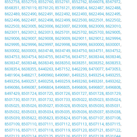
8552758
,
8552759
,
8552760
,
8552761
,
8552762
,
8566078
,
8567972
,
8568351
,
8576119
,
8576120
,
8576121
,
8598854
,
8622487
,
8622488
,
8622489
,
8622490
,
8622491
,
8622492
,
8622493
,
8622494
,
8622495
,
8622496
,
8622497
,
8622498
,
8622499
,
8622500
,
8622501
,
8622502
,
8622503
,
8623005
,
8623006
,
8623007
,
8623008
,
8623009
,
8623010
,
8623011
,
8623012
,
8623013
,
8625701
,
8625702
,
8625703
,
8629005
,
8629006
,
8629007
,
8629008
,
8629009
,
8629011
,
8629012
,
8629994
,
8629995
,
8629996
,
8629997
,
8629998
,
8629999
,
8630000
,
8630001
,
8630002
,
8630003
,
8634748
,
8634749
,
8634750
,
8634751
,
8634752
,
8634753
,
8634754
,
8634755
,
8634756
,
8634757
,
8638344
,
8638346
,
8638347
,
8638348
,
8638349
,
8638350
,
8638351
,
8638352
,
8638353
,
8638354
,
8638355
,
8440263
,
8457152
,
8462299
,
8470077
,
8473053
,
8481904
,
8488217
,
8490960
,
8490961
,
8493253
,
8493254
,
8493255
,
8493256
,
8493257
,
8493258
,
8493259
,
8493260
,
8493261
,
8493262
,
8496086
,
8496087
,
8496804
,
8496805
,
8496806
,
8496807
,
8496808
,
8497429
,
8501724
,
8501725
,
8501726
,
8501727
,
8501728
,
8501729
,
8501730
,
8501731
,
8501732
,
8501733
,
8505022
,
8505023
,
8505024
,
8505025
,
8505026
,
8505027
,
8505028
,
8505029
,
8505030
,
8505031
,
8505032
,
8505033
,
8505034
,
8505035
,
8505036
,
8505037
,
8505038
,
8505039
,
8505822
,
8505823
,
8505824
,
8507106
,
8507107
,
8507108
,
8507109
,
8507110
,
8507111
,
8507112
,
8507113
,
8507114
,
8507115
,
8507116
,
8507117
,
8507118
,
8507119
,
8507120
,
8507121
,
8507122
,
8507123
,
8507124
,
8507125
,
8507126
,
8507127
,
8507128
,
8531044
,