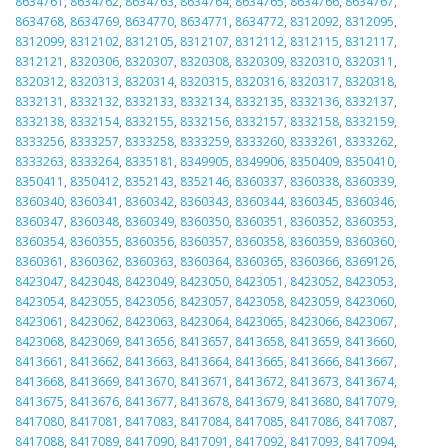
8634761
,
8634762
,
8634763
,
8634764
,
8634765
,
8634766
,
8634767
,
8634768
,
8634769
,
8634770
,
8634771
,
8634772
,
8312092
,
8312095
,
8312099
,
8312102
,
8312105
,
8312107
,
8312112
,
8312115
,
8312117
,
8312121
,
8320306
,
8320307
,
8320308
,
8320309
,
8320310
,
8320311
,
8320312
,
8320313
,
8320314
,
8320315
,
8320316
,
8320317
,
8320318
,
8332131
,
8332132
,
8332133
,
8332134
,
8332135
,
8332136
,
8332137
,
8332138
,
8332154
,
8332155
,
8332156
,
8332157
,
8332158
,
8332159
,
8333256
,
8333257
,
8333258
,
8333259
,
8333260
,
8333261
,
8333262
,
8333263
,
8333264
,
8335181
,
8349905
,
8349906
,
8350409
,
8350410
,
8350411
,
8350412
,
8352143
,
8352146
,
8360337
,
8360338
,
8360339
,
8360340
,
8360341
,
8360342
,
8360343
,
8360344
,
8360345
,
8360346
,
8360347
,
8360348
,
8360349
,
8360350
,
8360351
,
8360352
,
8360353
,
8360354
,
8360355
,
8360356
,
8360357
,
8360358
,
8360359
,
8360360
,
8360361
,
8360362
,
8360363
,
8360364
,
8360365
,
8360366
,
8369126
,
8423047
,
8423048
,
8423049
,
8423050
,
8423051
,
8423052
,
8423053
,
8423054
,
8423055
,
8423056
,
8423057
,
8423058
,
8423059
,
8423060
,
8423061
,
8423062
,
8423063
,
8423064
,
8423065
,
8423066
,
8423067
,
8423068
,
8423069
,
8413656
,
8413657
,
8413658
,
8413659
,
8413660
,
8413661
,
8413662
,
8413663
,
8413664
,
8413665
,
8413666
,
8413667
,
8413668
,
8413669
,
8413670
,
8413671
,
8413672
,
8413673
,
8413674
,
8413675
,
8413676
,
8413677
,
8413678
,
8413679
,
8413680
,
8417079
,
8417080
,
8417081
,
8417083
,
8417084
,
8417085
,
8417086
,
8417087
,
8417088
,
8417089
,
8417090
,
8417091
,
8417092
,
8417093
,
8417094
,