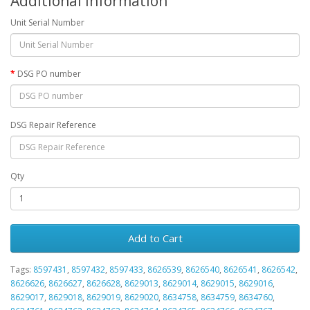
Additional Information
Unit Serial Number
DSG PO number
DSG Repair Reference
Qty
Add to Cart
Tags:
8597431
,
8597432
,
8597433
,
8626539
,
8626540
,
8626541
,
8626542
,
8626626
,
8626627
,
8626628
,
8629013
,
8629014
,
8629015
,
8629016
,
8629017
,
8629018
,
8629019
,
8629020
,
8634758
,
8634759
,
8634760
,