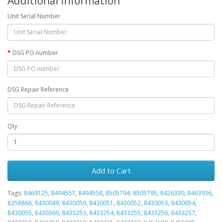
Additional Information
Unit Serial Number
DSG PO number
DSG Repair Reference
Qty
Add to Cart
Tags:
8469125
,
8494557
,
8494558
,
8505794
,
8505795
,
8426330
,
8463936
,
8358866
,
8430049
,
8430050
,
8430051
,
8430052
,
8430053
,
8430054
,
8430055
,
8430360
,
8433253
,
8433254
,
8433255
,
8433256
,
8433257
,