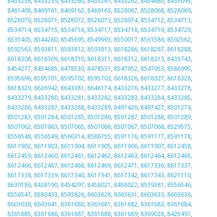
8433258
,
8433259
,
8433260
,
8433261
,
8433262
,
8454680
,
8455095
,
8461408
,
8469161
,
8469162
,
8469163
,
8528067
,
8528068
,
8528069
,
8528070
,
8528071
,
8528072
,
8528073
,
8528074
,
8534712
,
8534713
,
8534714
,
8534715
,
8534716
,
8534717
,
8534718
,
8534719
,
8534720
,
8535405
,
8544260
,
8545695
,
8549993
,
8550017
,
8561586
,
8592562
,
8592563
,
8593811
,
8593812
,
8593813
,
8618286
,
8618287
,
8618288
,
8618308
,
8618309
,
8618310
,
8618311
,
8618312
,
8618313
,
8435743
,
8454277
,
8454685
,
8478530
,
8478531
,
8547952
,
8547953
,
8586995
,
8595696
,
8595701
,
8595702
,
8595703
,
8618326
,
8618327
,
8618328
,
8618329
,
8626942
,
8643381
,
8646174
,
8433276
,
8433277
,
8433278
,
8433279
,
8433280
,
8433281
,
8433282
,
8433283
,
8433284
,
8433285
,
8433286
,
8433287
,
8433288
,
8433289
,
8497426
,
8497427
,
8501274
,
8501283
,
8501284
,
8501285
,
8501286
,
8501287
,
8501288
,
8501289
,
8507062
,
8507063
,
8507065
,
8507066
,
8507067
,
8507068
,
8529575
,
8556548
,
8556549
,
8560314
,
8586755
,
8591176
,
8591177
,
8591178
,
8611902
,
8611903
,
8611904
,
8611905
,
8611906
,
8611907
,
8612458
,
8612459
,
8612460
,
8612461
,
8612462
,
8612463
,
8612464
,
8612465
,
8612466
,
8612467
,
8612468
,
8612469
,
8612471
,
8617336
,
8617337
,
8617338
,
8617339
,
8617340
,
8617341
,
8617342
,
8617343
,
8621110
,
8630186
,
8438190
,
8454297
,
8458021
,
8458022
,
8539381
,
8556546
,
8556547
,
8580433
,
8593826
,
8603628
,
8603631
,
8603633
,
8603636
,
8603638
,
8603641
,
8361680
,
8361681
,
8361682
,
8361683
,
8361684
,
8361685
,
8361686
,
8361687
,
8361688
,
8361689
,
8369028
,
8425497
,