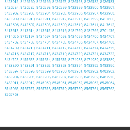
8423015
,
8426560
,
8426566
,
8426567
,
8426568
,
8426582
,
8426583
,
8426584
,
8426585
,
8426598
,
8426599
,
8433899
,
8433900
,
8433901
,
8433902
,
8433903
,
8433904
,
8433905
,
8433906
,
8433907
,
8433908
,
8433909
,
8433910
,
8433911
,
8433912
,
8433913
,
8413599
,
8413600
,
8413606
,
8413607
,
8413608
,
8413609
,
8413610
,
8413611
,
8413612
,
8413613
,
8413614
,
8413615
,
8413616
,
8484760
,
8484766
,
8701436
,
8714056
,
8715197
,
8434697
,
8434698
,
8434699
,
8434700
,
8434701
,
8434702
,
8434703
,
8434704
,
8434705
,
8434706
,
8434707
,
8434708
,
8434709
,
8434710
,
8434711
,
8434712
,
8434713
,
8434714
,
8434715
,
8434716
,
8434717
,
8434718
,
8434719
,
8434720
,
8434721
,
8434722
,
8434723
,
8455633
,
8455634
,
8455635
,
8474988
,
8474989
,
8483889
,
8483890
,
8483891
,
8483892
,
8483893
,
8483894
,
8483895
,
8483896
,
8483897
,
8483898
,
8483899
,
8483900
,
8483901
,
8483902
,
8483903
,
8483904
,
8483905
,
8483906
,
8483907
,
8483908
,
8483909
,
8483910
,
8483911
,
8483912
,
8545060
,
8545061
,
8545062
,
8545063
,
8545064
,
8545065
,
8565757
,
8565758
,
8565759
,
8565760
,
8565761
,
8565762
,
8565763
,