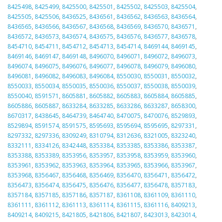
8425498
,
8425499
,
8425500
,
8425501
,
8425502
,
8425503
,
8425504
,
8425505
,
8425506
,
8436525
,
8436561
,
8436562
,
8436563
,
8436564
,
8436565
,
8436566
,
8436567
,
8436568
,
8436569
,
8436570
,
8436571
,
8436572
,
8436573
,
8436574
,
8436575
,
8436576
,
8436577
,
8436578
,
8454710
,
8454711
,
8454712
,
8454713
,
8454714
,
8469144
,
8469145
,
8469146
,
8469147
,
8469148
,
8496070
,
8496071
,
8496072
,
8496073
,
8496074
,
8496075
,
8496076
,
8496077
,
8496078
,
8496079
,
8496080
,
8496081
,
8496082
,
8496083
,
8496084
,
8550030
,
8550031
,
8550032
,
8550033
,
8550034
,
8550035
,
8550036
,
8550037
,
8550038
,
8550039
,
8550040
,
8591571
,
8605881
,
8605882
,
8605883
,
8605884
,
8605885
,
8605886
,
8605887
,
8633284
,
8633285
,
8633286
,
8633287
,
8658300
,
8670317
,
8438645
,
8464739
,
8464740
,
8470075
,
8470076
,
8529893
,
8529894
,
8591574
,
8591575
,
8595693
,
8595694
,
8595695
,
8297331
,
8297332
,
8297336
,
8309249
,
8310794
,
8312636
,
8321005
,
8323240
,
8332111
,
8334126
,
8342448
,
8353384
,
8353385
,
8353386
,
8353387
,
8353388
,
8353389
,
8353956
,
8353957
,
8353958
,
8353959
,
8353960
,
8353961
,
8353962
,
8353963
,
8353964
,
8353965
,
8353966
,
8353967
,
8353968
,
8356467
,
8356468
,
8356469
,
8356470
,
8356471
,
8356472
,
8356473
,
8356474
,
8356475
,
8356476
,
8356477
,
8356478
,
8357183
,
8357184
,
8357185
,
8357186
,
8357187
,
8361108
,
8361109
,
8361110
,
8361111
,
8361112
,
8361113
,
8361114
,
8361115
,
8361116
,
8409213
,
8409214
,
8409215
,
8421805
,
8421806
,
8421807
,
8423013
,
8423014
,