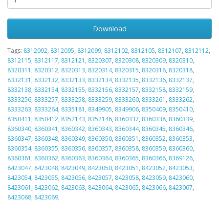
Download
Tags:
8312092
,
8312095
,
8312099
,
8312102
,
8312105
,
8312107
,
8312112
,
8312115
,
8312117
,
8312121
,
8320307
,
8320308
,
8320309
,
8320310
,
8320311
,
8320312
,
8320313
,
8320314
,
8320315
,
8320316
,
8320318
,
8332131
,
8332132
,
8332133
,
8332134
,
8332135
,
8332136
,
8332137
,
8332138
,
8332154
,
8332155
,
8332156
,
8332157
,
8332158
,
8332159
,
8333256
,
8333257
,
8333258
,
8333259
,
8333260
,
8333261
,
8333262
,
8333263
,
8333264
,
8335181
,
8349905
,
8349906
,
8350409
,
8350410
,
8350411
,
8350412
,
8352143
,
8352146
,
8360337
,
8360338
,
8360339
,
8360340
,
8360341
,
8360342
,
8360343
,
8360344
,
8360345
,
8360346
,
8360347
,
8360348
,
8360349
,
8360350
,
8360351
,
8360352
,
8360353
,
8360354
,
8360355
,
8360356
,
8360357
,
8360358
,
8360359
,
8360360
,
8360361
,
8360362
,
8360363
,
8360364
,
8360365
,
8360366
,
8369126
,
8423047
,
8423048
,
8423049
,
8423050
,
8423051
,
8423052
,
8423053
,
8423054
,
8423055
,
8423056
,
8423057
,
8423058
,
8423059
,
8423060
,
8423061
,
8423062
,
8423063
,
8423064
,
8423065
,
8423066
,
8423067
,
8423068
,
8423069
,